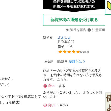
新着投稿の通知を受け取る
違反を報告
注意事項
投稿者
ぶぶしょ
性別非公開


投稿： 
64
5.0
(
52
)
認証とは
身分証
電話番号
商品ページの内容読まれず質問される方
や、 お約束の時間を守れない方が散見さ
ません。

れます。 こちら...
さい）

良い
まる
ありがとうございました。 よろしくお願
となっており3段構成にもで
いします
、2段構成）

良い
Barbie