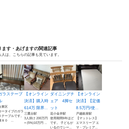
ります・あげますの関連記事
る人は、こちらの記事も見ています。
ガラステーブ
【オンライン
ダイニングチ
【オンライン
ル
決済】購入時
ェア 4脚セ
決済】【定価
台東区
614万 限界...
ット
8.5万円/使...
ロータイプのガラ
三鷹台駅
花小金井駅
戸越銀座駅
ステーブルです。
3人掛け 200万円
使用期間6年ほど
【マットレス】
横８０ ...
+ (5%)10万円 ...
です。 子どもが
エマスリープ エ
いるのでシー...
マ・プレミア...