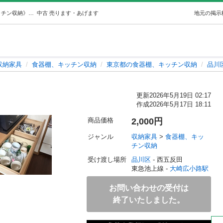
食器棚 (ぶぶしょ) 大崎広小路の収納家具《食器棚、キッチン収納》の中古あげます・譲ります｜ジモティーで不用品の処分
中古
売ります・あげます
地元の掲示
収納家具
食器棚、キッチン収納
東京都の食器棚、キッチン収納
品川
更新
2026年5月19日 02:17
作成
2026年5月17日 18:11
商品価格
2,000円
ジャンル
収納家具
 > 
食器棚、キッ
チン収納
受け渡し場所
品川区
 - 西五反田
東急池上線 - 
大崎広小路駅
お問い合わせの受付は
終了いたしました。