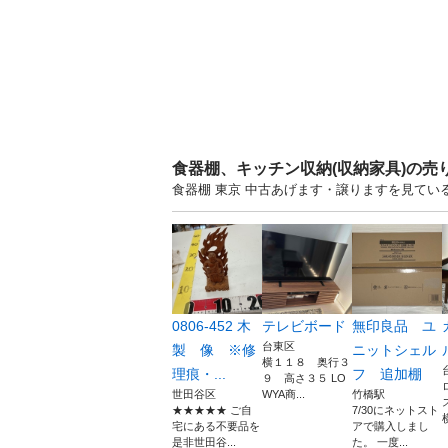
食器棚、キッチン収納(収納家具)の売
食器棚 東京 中古あげます・譲りますを見てい
0806-452 木
テレビボード
無印良品 ユ
台東区
製 像 ※修
ニットシェル
横１１８ 奥行３
理痕・...
フ 追加棚
９ 高さ３５ LO
世田谷区
WYA商...
竹橋駅
★★★★★ ご自
7/30にネットスト
宅にある不要品を
アで購入しまし
是非世田谷...
た。 一度...