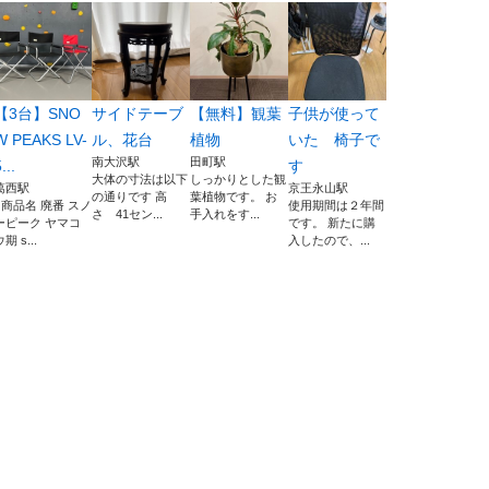
【3台】SNO
サイドテーブ
【無料】観葉
子供が使って
W PEAKS LV-
ル、花台
植物
いた 椅子で
南大沢駅
田町駅
...
す
大体の寸法は以下
しっかりとした観
葛西駅
京王永山駅
の通りです 高
葉植物です。 お
■商品名 廃番 スノ
使用期間は２年間
さ 41セン...
手入れをす...
ーピーク ヤマコ
です。 新たに購
期 s...
入したので、...