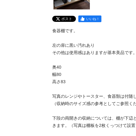
ポスト
いいね！
食器棚です。

左の扉に黒い汚れあり

その他は使用感はありますが基本美品です。
奥40

幅80

高さ83

写真のレンジやトースター、食器類は付随し
（収納時のサイズ感の参考としてご参照くだ
下段の両開きの収納については、棚が下辺
きます。（写真は棚板を2枚くっつけて設置し