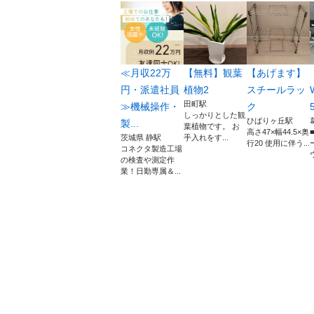
≪月収22万
【無料】観葉
【あげます】
円・派遣社員
植物2
スチールラッ
田町駅
≫機械操作・
ク
5
しっかりとした観
ひばりヶ丘駅
製...
葉植物です。 お
高さ47×幅44.5×奥
茨城県 静駅
手入れをす...
行20 使用に伴う...
コネクタ製造工場
ウ
の検査や測定作
業！日勤専属＆...