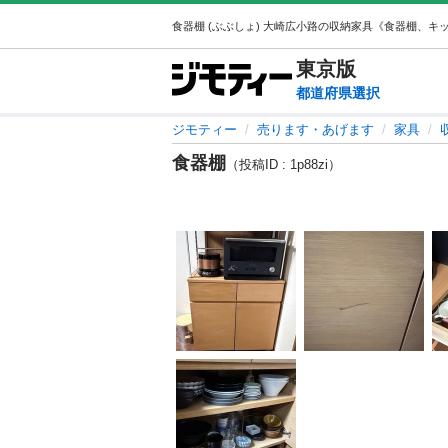
東京
版
都道府県選択
ジモティー
売ります・あげます
家具
食器棚
（投稿ID : 1p88zi）