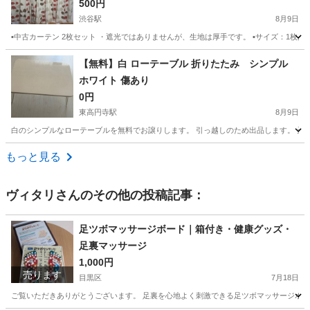
500円
渋谷駅
8月9日
▪️中古カーテン 2枚セット ・遮光ではありませんが、生地は厚手です。 ▪️サイズ：1枚あたり…約 
東京
渋谷区
渋谷駅
カーテン、ブラインド
カーテン
【無料】白 ローテーブル 折りたたみ シンプル
ホワイト 傷あり
0円
東高円寺駅
8月9日
白のシンプルなローテーブルを無料でお譲りします。 引っ越しのため出品します。 天板
東京
杉並区
東高円寺駅
テーブル
もっと見る
ヴィタリ
さんのその他の投稿記事：
足ツボマッサージボード｜箱付き・健康グッズ・
足裏マッサージ
1,000円
売ります
目黒区
7月18日
ご覧いただきありがとうございます。 足裏を心地よく刺激できる足ツボマッサージボード