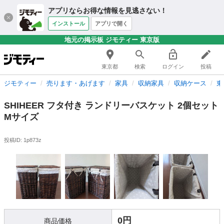
アプリならお得な情報を見逃さない！
インストール
アプリで開く
地元の掲示板 ジモティー 東京版
東京都
検索
ログイン
投稿
ジモティー
売ります・あげます
家具
収納家具
収納ケース
東
SHIHEER フタ付き ランドリーバスケット 2個セット
Mサイズ
投稿ID: 1p873z
0円
商品価格