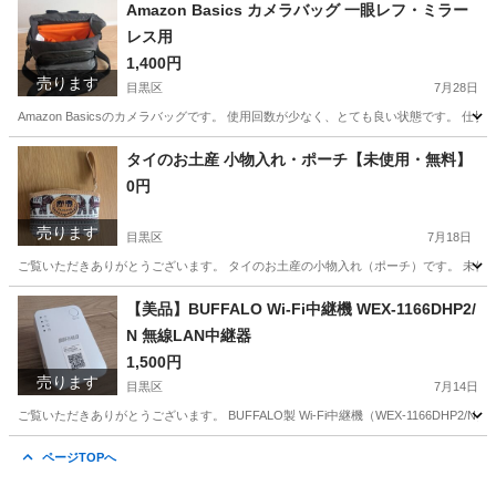
Amazon Basics カメラバッグ 一眼レフ・ミラー
レス用
1,400円
売ります
目黒区
7月28日
Amazon Basicsのカメラバッグです。 使用回数が少なく、とても良い状態です。
東京
目黒区
カメラ
タイのお土産 小物入れ・ポーチ【未使用・無料】
0円
売ります
目黒区
7月18日
ご覧いただきありがとうございます。 タイのお土産の小物入れ（ポーチ）です。 未使用 
東京
目黒区
バッグ
【美品】BUFFALO Wi-Fi中継機 WEX-1166DHP2/
N 無線LAN中継器
1,500円
売ります
目黒区
7月14日
ご覧いただきありがとうございます。 BUFFALO製 Wi-Fi中継機（WEX-1166DH
東京
目黒区
その他
ページTOPへ