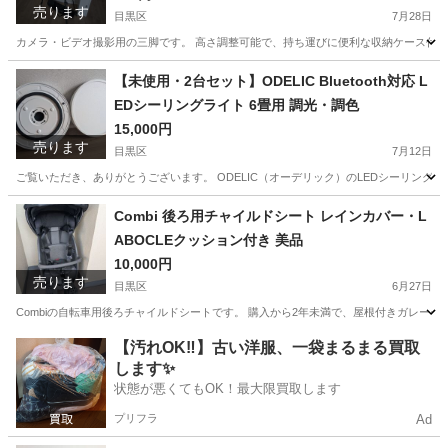
売ります
目黒区
7月28日
カメラ・ビデオ撮影用の三脚です。 高さ調整可能で、持ち運びに便利な収納ケース付きです。
東京
目黒区
カメラ
【未使用・2台セット】ODELIC Bluetooth対応 L
EDシーリングライト 6畳用 調光・調色
15,000円
売ります
目黒区
7月12日
ご覧いただき、ありがとうございます。 ODELIC（オーデリック）のLEDシーリングライトです。
東京
目黒区
照明器具
Combi 後ろ用チャイルドシート レインカバー・L
ABOCLEクッション付き 美品
10,000円
売ります
目黒区
6月27日
Combiの自転車用後ろチャイルドシートです。 購入から2年未満で、屋根付きガレージ
東京
目黒区
その他
【汚れOK‼️】古い洋服、一袋まるまる買取
します✨
状態が悪くてもOK！最大限買取します
プリフラ
Ad