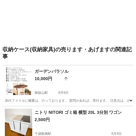
収納ケース(収納家具)の売ります・あげますの関連記
事
ガーデンパラソル
10,000円
御嶽山駅
8月9日
添付ファイルに概要は、のっております。 質問があれば、受付ます。 注意点は、かなり
東京
大田区
御嶽山駅
その他
ニトリ NITORI ゴミ箱 横型 20L 3分別 ワゴン
2,500円
千歳船橋駅
8月9日