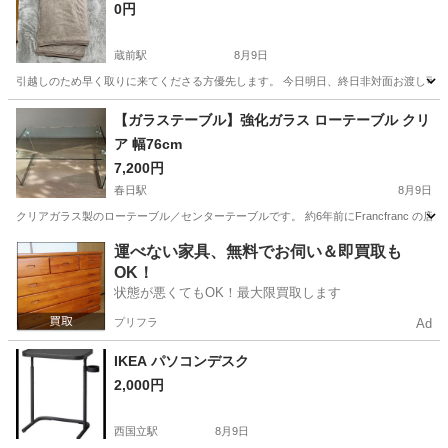
0円
蔵前駅
8月9日
引越しのため早く取りに来てくださる方優先します。 今日明日、終日非対面お渡し可
東京
台東区
蔵前駅
カーペット/マット/ラグ
【ガラステーブル】強化ガラス ローテーブル クリ
ア 幅76cm
7,200円
春日駅
8月9日
クリアガラス製のローテーブル／センターテーブルです。 約6年前にFrancfranc の店
東京
千代田区
春日駅
テーブル
運べない家具、無料でお伺い＆即買取も
OK！
状態が悪くてもOK！最大限買取します
プリフラ
Ad
IKEA パソコンデスク
2,000円
西国立駅
8月9日