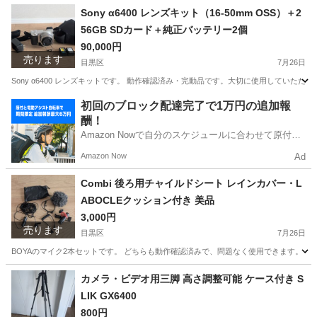
東京
目黒区
その他
グッズ
Sony α6400 レンズキット（16-50mm OSS）＋2
56GB SDカード＋純正バッテリー2個
90,000円
売ります
目黒区
7月26日
Sony α6400 レンズキットです。 動作確認済み・完動品です。大切に使用していたため、全体的にと
東京
目黒区
カメラ
初回のブロック配達完了で1万円の追加報
酬！
Amazon Nowで自分のスケジュールに合わせて原付や
電動アシスト自転車で配達し、報酬を獲得しましょ
Amazon Now
Ad
う！
Combi 後ろ用チャイルドシート レインカバー・L
ABOCLEクッション付き 美品
3,000円
売ります
目黒区
7月26日
BOYAのマイク2本セットです。 どちらも動作確認済みで、問題なく使用できます。 【セット内容】
東京
目黒区
カメラ
マイク
カメラ・ビデオ用三脚 高さ調整可能 ケース付き S
LIK GX6400
800円