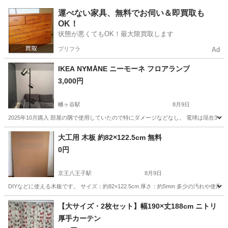
東京
杉並区
荻窪駅
収納家具
マグネット
運べない家具、無料でお伺い＆即買取も
OK！
状態が悪くてもOK！最大限買取します
プリフラ
Ad
IKEA NYMÅNE ニーモーネ フロアランプ
3,000円
幡ヶ谷駅
8月9日
2025年10月購入 部屋の隅で使用していたので特にダメージなどなし。 電球は現在3つ
東京
渋谷区
幡ヶ谷駅
照明器具
大工用 木板 約82×122.5cm 無料
0円
京王八王子駅
8月9日
DIYなどに使える木板です。 サイズ：約82×122.5cm 厚さ：約5mm 多少の汚れ
東京
八王子市
京王八王子駅
その他
無料
【大サイズ・2枚セット】幅190×丈188cm ニトリ
厚手カーテン