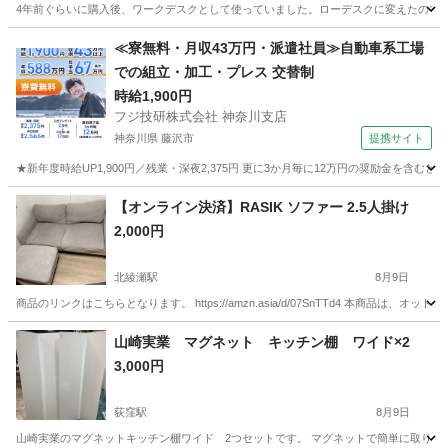
4年前ぐらいに購入後、ワークデスクとして使っていました。ローデスクに変えたので、
東京
国立市
西国立駅
テーブル
≪寮無料・月収43万円・派遣社員≫自動車系工場
での組立・加工・プレス 交替制
時給1,900円
フジ技研株式会社 神奈川支店
神奈川県 藤沢市
提携サイト
★新年度時給UP1,900円／残業・深夜2,375円 更に3か月毎に12万円の奨励金を含む
神奈川
藤沢市
その他
【オンライン決済】RASIK ソファー 2.5人掛け
2,000円
北綾瀬駅
8月9日
商品のリンクはこちらとなります。 https://amzn.asia/d/07SnTTd4 本商
東京
足立区
北綾瀬駅
ソファ
山崎実業 マグネット キッチン棚 ワイド×2
3,000円
荻窪駅
8月9日
山崎実業のマグネットキッチン棚ワイド 2つセットです。 マグネットで簡単に取り付