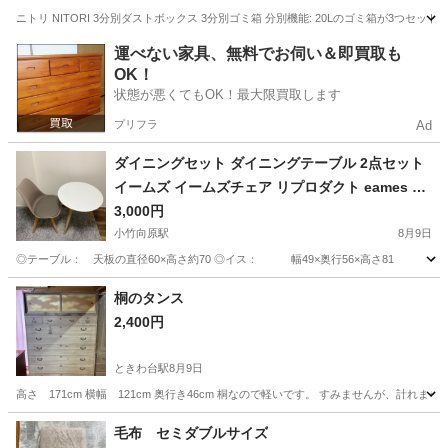
ニトリ NITORI 3分別ダストボックス 3分別ゴミ箱 分別機能: 20Lのゴミ箱が3つ
東京
世田谷区
千歳船橋駅
インテリア雑貨/小物
運べない家具、無料でお伺い＆即買取も
OK！
状態が悪くてもOK！最大限買取します
プリフラ
Ad
ダイニングセット ダイニングテーブル 2点セット
イームズ イームズチェア リプロダクト eames 1
人用
3,000円
小竹向原駅
8月9日
◎テーブル： 天板の直径60×高さ約70 ◎イス： 幅49×奥行56×高さ81 座
東京
板橋区
小竹向原駅
テーブル
桐のタンス
2,400円
ときわ台駅
8月9日
高さ 171cm 横幅 121cm 奥行き46cm 桐なので軽いです。 すみませんが、計れ
東京
板橋区
ときわ台駅
収納家具
毛布 セミダブルサイズ