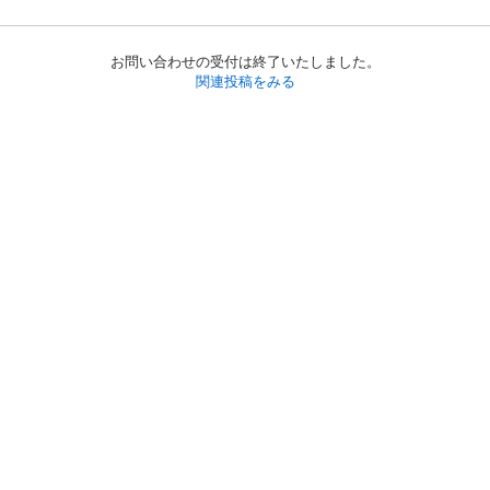
お問い合わせの受付は終了いたしました。
関連投稿をみる
初めての方へ
利用規約
プライバシーポリシー
プライバシー・ステートメント
健全化に資する運用方針
お問い合わせ
運営会社
サイトマップ
ご利用ガイド
フリーワードで探す
PC版で表示
都道府県選択
特定商取引法の表示
利用者情報の外部送信について