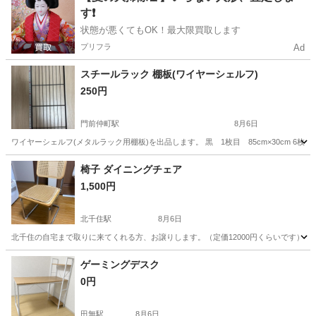
す❗️
状態が悪くてもOK！最大限買取します
プリフラ
Ad
スチールラック 棚板(ワイヤーシェルフ)
250円
門前仲町駅
8月6日
ワイヤーシェルフ(メタルラック用棚板)を出品します。 黒 1枚目 85cm×30cm 6枚 シルバ
東京
江東区
門前仲町駅
収納家具
椅子 ダイニングチェア
1,500円
北千住駅
8月6日
北千住の自宅まで取りに来てくれる方、お譲りします。（定価12000円くらいです） 個
東京
足立区
北千住駅
椅子
個人的
ゲーミングデスク
0円
田無駅
8月6日