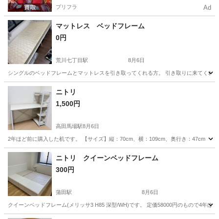
プリフラ
Ad
マットレス ベッドフレーム
0円
荒川七丁目駅
8月6日
シングルのベッドフレームとマットレスを引き取ってくれる方。 引き取りに来てくれ
東京
足立区
荒川七丁目駅
ベッド
ニトリ
1,500円
高田馬場駅
8月6日
2年ほど前に購入した机です。 【サイズ】縦：70cm、横：109cm、奥行き：47cm
東京
新宿区
高田馬場駅
テーブル
ニトリ クイーンベッドフレーム
300円
蒲田駅
8月6日
クイーンベッドフレーム(メリッサ3 H85 深型/WH)です。 定価58000円のもので