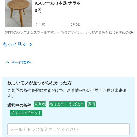
東京
大田区
蒲田駅
ベッド
Xスツール 3本足 ナラ材
0円
立川駅
8月6日
3本脚のシンプルなスツールです。小泉誠デザイン。 ナラ材の質感を感じる薄めの塗装です。
東京
立川市
立川駅
椅子
状態
もっと見る
ページTOPへ
欲しいモノが見つからなかった方
ご希望の条件を登録するだけで、新着情報をいち早くお届け出来ま
す。
東京都
売ります・あげます
家具
選択中の条件
ダイニングセット