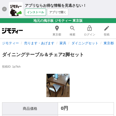
アプリならお得な情報を見逃さない！
インストール
アプリで開く
地元の掲示板 ジモティー 東京版
東京都
検索
ログイン
投稿
ジモティー
売ります・あげます
家具
ダイニングセット
東京都
ダイニングテーブル＆チェア2脚セット
投稿ID: 1p7lsh
0円
商品価格