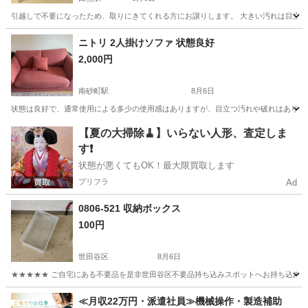
引越しで不要になったため、取りにきてくれる方にお譲りします。 大きい汚れは目立ちません
東京
西東京市
田無駅
テーブル
ゲーミングデスク
ニトリ 2人掛けソファ 状態良好
2,000円
南砂町駅
8月6日
状態は良好で、通常使用による多少の使用感はありますが、目立つ汚れや破れはありませ
東京
江東区
南砂町駅
ソファ
ニトリ
【夏の大掃除🧹】いらない人形、査定しま
す❗️
状態が悪くてもOK！最大限買取します
プリフラ
Ad
0806-521 収納ボックス
100円
世田谷区
8月6日
★★★★★ ご自宅にある不要品を是非世田谷区不要品持ち込みスポットへお持ち込みしません
東京
世田谷区
収納家具
ボックス
≪月収22万円・派遣社員≫機械操作・製造補助