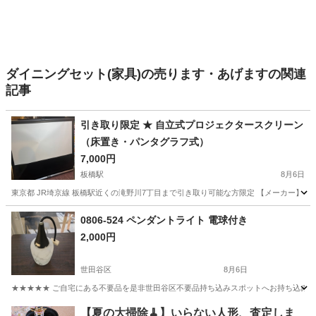
ダイニングセット(家具)の売ります・あげますの関連
記事
引き取り限定 ★ 自立式プロジェクタースクリーン
（床置き・パンタグラフ式）
7,000円
板橋駅
8月6日
東京都 JR埼京線 板橋駅近くの滝野川7丁目まで引き取り可能な方限定 【メーカー】 IZU
東京
板橋区
板橋駅
その他
0806-524 ペンダントライト 電球付き
2,000円
世田谷区
8月6日
★★★★★ ご自宅にある不要品を是非世田谷区不要品持ち込みスポットへお持ち込みしません
東京
世田谷区
照明器具
ペンダントライト
【夏の大掃除🧹】いらない人形、査定しま