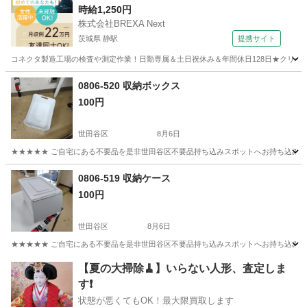
時給1,250円
株式会社BREXA Next
茨城県 静駅
提携サイト
コネクタ製造工場の検査や測定作業！日勤専属＆土日祝休み＆年間休日128日★クリーン
茨城
常陸大宮市
静駅
その他
0806-520 収納ボックス
100円
世田谷区
8月6日
★★★★★ ご自宅にある不要品を是非世田谷区不要品持ち込みスポットへお持ち込みしません
東京
世田谷区
収納家具
ボックス
0806-519 収納ケース
100円
世田谷区
8月6日
★★★★★ ご自宅にある不要品を是非世田谷区不要品持ち込みスポットへお持ち込みしません
東京
世田谷区
収納家具
スポット
【夏の大掃除🧹】いらない人形、査定しま
す❗️
状態が悪くてもOK！最大限買取します