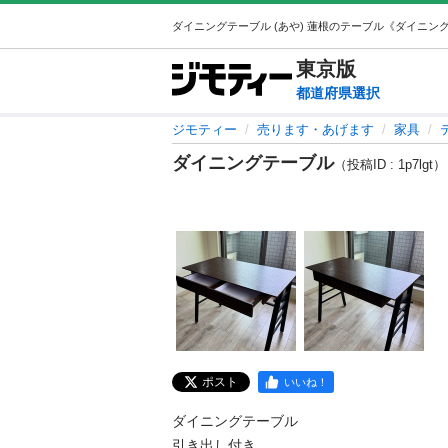
東京
版
都道府県選択
ジモティー
売ります・あげます
家具
ダイニングテーブル
（投稿ID : 1p7lgt）
ポスト
いいね！
ダイニングテーブル

引き出し付き
