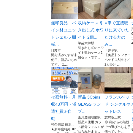
無印良品 パ
収納ケース 引
⭐️車で直接取
イン材ユニッ
き出し式 ホワ
りに来ていた
トシェルフ棚
イト 2個...
だける方の
学芸大学駅
4
板...
み...
引き出し式のホワ
日野市
下井草駅
イト収納ケース2
開封済みですが未
【美品】ソファー
個セットです...
使用、新品のもの
ベッド 1人掛け／
です。 ユ...
2人掛け ...
≪寮無料・月
新品 3Coins
フランスベッ
収43万円・派
GLASS ラン
ド シングルマ
遣社員≫自
プ...
ットレス
荒川遊園地前駅...
志村坂上駅
動...
新品未使用 ガラ
🟡3階からの階段
神奈川県 藤沢...
ス部分フィルムが
での運び出しを手
★新年度時給UP1,
貼られたまま...
伝っていた...