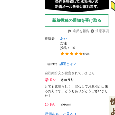
新着投稿の通知を受け取る
違反を報告
注意事項
投稿者
あや
女性
投稿： 
14
5.0
(
6
)
認証とは
電話番号
自己紹介文が設定されていません
良い
きゅうり
とても素晴らしく、安心してお取引が出来
るお方です。どうもありがとうございまし
た！
良い
akiomi
評価をもっと見る