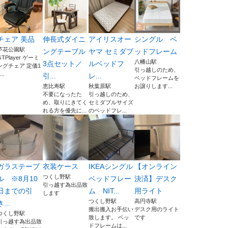
チェア 美品
伸長式ダイニ
アイリスオー
シングル ベ
芦花公園駅
ングテーブル
ヤマ セミダブ
ッドフレーム
GTPlayer ゲーミ
八幡山駅
3点セット／
ルベッドフ
ングチェア 定価1
引っ越しのため、
...
引...
レ...
ベッドフレームを
恵比寿駅
秋葉原駅
お譲りします...
不要になったた
引っ越しのため、
め、取りにきてく
セミダブルサイズ
れる方を優先に...
のベッドフレ...
ガラステーブ
衣装ケース
IKEAシングル
【オンライン
つくし野駅
ル ※8月10
ベッドフレー
決済】デスク
引っ越す為出品致
日までの引
ム NIT...
用ライト
します
つくし野駅
高円寺駅
き...
搬出搬入お手伝い
デスク用のライト
つくし野駅
致します。 ベッ
です
引っ越す為出品致
ドフレームは...