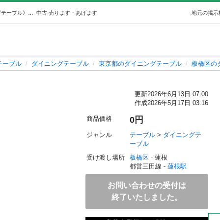
ダイニングテーブル (あや) 蓮根のテーブル《ダイニングテーブル》の中古あげます・譲ります｜ジモティーで不用品の処分
中古
売ります・あげます
地元の掲示
テーブル
ダイニングテーブル
東京都のダイニングテーブル
板橋区の
更新
2026年6月13日 07:00
作成
2026年5月17日 03:16
商品価格
0円
ジャンル
テーブル
 > 
ダイニングテ
ーブル
受け渡し場所
板橋区
 - 蓮根
都営三田線 - 
蓮根駅
お問い合わせの受付は
終了いたしました。