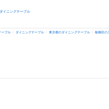
ダイニングテーブル
テーブル
ダイニングテーブル
東京都のダイニングテーブル
板橋区の
バシーポリシー
プライバシー・ステートメント
健全化に資する運用
プ
ご利用ガイド
フリーワードで探す
特定商取引法の表示
利用