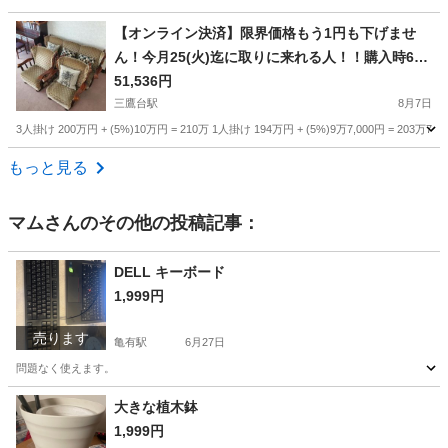
東京
世田谷区
池尻大橋駅
テーブル
【オンライン決済】限界価格もう1円も下げませ
ん！今月25(火)迄に取りに来れる人！！購入時614
万 超貴重 カリモク初代のソファー全部セット
51,536円
三鷹台駅
8月7日
3人掛け 200万円 + (5%)10万円 = 210万 1人掛け 194万円 + (5%)9万7,000円 = 203万7,0
東京
杉並区
三鷹台駅
ソファ
個人
もっと見る
マム
さんのその他の投稿記事：
DELL キーボード
1,999円
売ります
亀有駅
6月27日
問題なく使えます。
東京
葛飾区
亀有駅
周辺機器
大きな植木鉢
1,999円