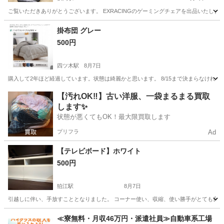
ご覧いただきありがとうございます。 EXRACINGのゲーミングチェアを出品いたしま
東京
八王子市
狭間駅
家具
掛布団 グレー
500円
四ツ木駅
8月7日
購入して2年ほど経過しています。状態は綺麗かと思います。 8/15まで決まらなければ
東京
葛飾区
四ツ木駅
寝具
状態
【汚れOK‼️】古い洋服、一袋まるまる買取
します✨
状態が悪くてもOK！最大限買取します
プリフラ
Ad
【テレビボード】ホワイト
500円
狛江駅
8月7日
引越しに伴い、手放すこととなりました。 コーナー使い、収縮、使い勝手がとても良いです🙆
東京
狛江市
狛江駅
収納家具
≪寮無料・月収46万円・派遣社員≫自動車系工場