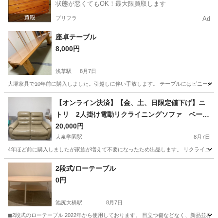
状態が悪くてもOK！最大限買取します
プリフラ
Ad
座卓テーブル
8,000円
浅草駅
8月7日
大塚家具で10年前に購入しました。引越しに伴い手放します。 テーブルにはビニールカバーをし
東京
台東区
浅草駅
テーブル
【オンライン決済】【金、土、日限定値下げ】ニ
トリ 2人掛け電動リクライニングソファ ベージ
ュ
20,000円
大泉学園駅
8月7日
4年ほど前に購入しましたが家族が増えて不要になったため出品します。 リクライニング
東京
練馬区
大泉学園駅
ソファ
2段式/ローテーブル
0円
池尻大橋駅
8月7日
◼︎2段式のローテーブル 2022年から使用しております。 目立つ傷などなく、新品並み