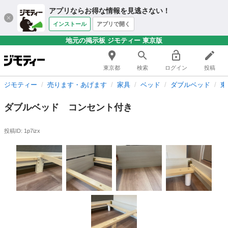
アプリならお得な情報を見逃さない！
インストール
アプリで開く
地元の掲示板 ジモティー 東京版
東京都
検索
ログイン
投稿
ジモティー
売ります・あげます
家具
ベッド
ダブルベッド
東
ダブルベッド コンセント付き
投稿ID: 1p7izx