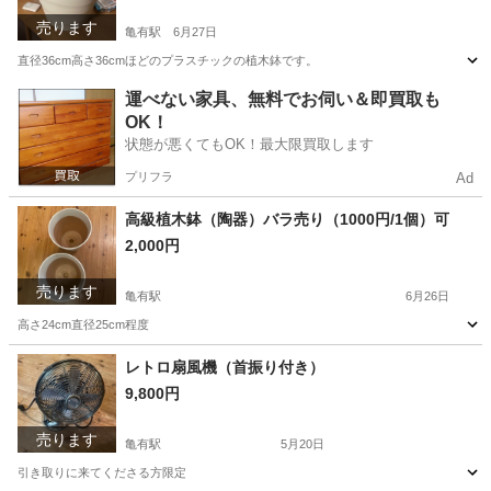
売ります
亀有駅
6月27日
直径36cm高さ36cmほどのプラスチックの植木鉢です。
東京
葛飾区
亀有駅
その他
運べない家具、無料でお伺い＆即買取も
OK！
状態が悪くてもOK！最大限買取します
プリフラ
Ad
高級植木鉢（陶器）バラ売り（1000円/1個）可
2,000円
売ります
亀有駅
6月26日
高さ24cm直径25cm程度
東京
葛飾区
亀有駅
家庭用品
レトロ扇風機（首振り付き）
9,800円
売ります
亀有駅
5月20日
引き取りに来てくださる方限定