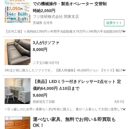
での機械操作・製造オペレーター 交替制
時給2,050円
フジ技研株式会社 関東支店
茨城県 古河市
提携サイト
【古河工場】☆高時給2,050円☆年間手当総額最大79万円☆3年間の手当総額169万円
茨城
古河市
その他
3人がけソファ
8,000円
二子玉川駅
8月7日
3年ほど前に購入したソファです。 【購入時価格】45,000円ぐらい 【サイズ】幅174
東京
世田谷区
二子玉川駅
ソファ
【美品】LEDミラー付きドレッサー2点セット 定
価約64,000円 ⚠︎10日まで
9,600円
西新宿五丁目駅
8月7日
✨引っ越しのため早い者勝ち✨ 約2年前に購入し、妻が一人暮らしで大切に使用していました
東京
新宿区
西新宿五丁目駅
ドレッサー
運べない家具、無料でお伺い＆即買取も
OK！