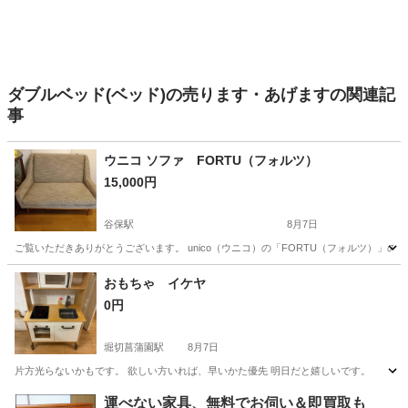
ダブルベッド(ベッド)の売ります・あげますの関連記
事
ウニコ ソファ FORTU（フォルツ）
15,000円
谷保駅
8月7日
ご覧いただきありがとうございます。 unico（ウニコ）の「FORTU（フォルツ）」のソファで
東京
国立市
谷保駅
ソファ
おもちゃ イケヤ
0円
堀切菖蒲園駅
8月7日
片方光らないかもです。 欲しい方いれば、早いかた優先 明日だと嬉しいです。
東京
葛飾区
堀切菖蒲園駅
その他
運べない家具、無料でお伺い＆即買取も