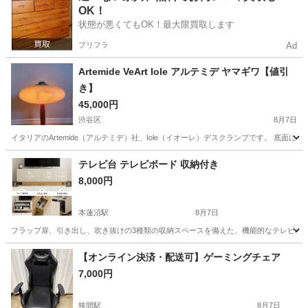
OK！
状態が悪くてもOK！最大限買取します
プリフラ
Ad
Artemide VeArt Iole アルテミデ ヤマギワ【値引
き】
45,000円
渋谷区
8月7日
イタリアのArtemide（アルテミデ）社、Iole（イオーレ）デスクランプです。 底面に「Ve
東京
渋谷区
照明器具
Artemide
テレビ台 テレビボード 収納付き
8,000円
本蓮沼駅
8月7日
フラップ扉、引き出し、吹き抜けの3種類の収納スペースを備えた、機能的なテレビボードです。 - 
東京
板橋区
本蓮沼駅
収納家具
【オンライン決済・配送可】ゲーミングチェア
7,000円
狭間駅
8月7日