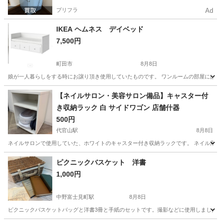
プリフラ
Ad
IKEA ヘムネス デイベッド
7,500円
町田市
8月8日
娘が一人暮らしをする時にお譲り頂き使用していたものです。 ワンルームの部屋には大き
東京
町田市
ベッド
【ネイルサロン・美容サロン備品】キャスター付
き収納ラック 白 サイドワゴン 店舗什器
500円
代官山駅
8月8日
ネイルサロンで使用していた、ホワイトのキャスター付き収納ラックです。 ネイル用品
東京
渋谷区
代官山駅
収納家具
ネイルサロン
ピクニックバスケット 洋書
1,000円
中野富士見町駅
8月8日
ピクニックバスケットバッグと洋書3冊と手紙のセットです。撮影などに使用しました。