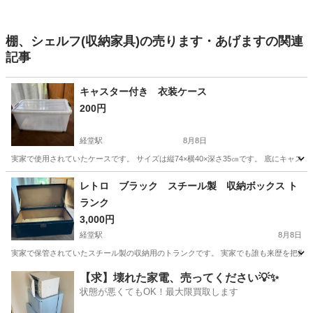
棚、シェルフ(収納家具)の売ります・あげますの関連
記事
キャスター付き 衣装ケース
200円
経堂駅
8月8日
実家で使用されていたケースです。 サイズは縦74×横40×深さ35㎝です。 底にキャ
東京
世田谷区
経堂駅
収納家具
ケース
レトロ ブラック スチール製 収納ボックス ト
ランク
3,000円
経堂駅
8月8日
実家で保管されていたスチール製の収納用のトランクです。 実家でも誰も来歴を把握で
東京
世田谷区
経堂駅
収納家具
【求】壊れた家電、売ってください💡✨
状態が悪くてもOK！最大限買取します