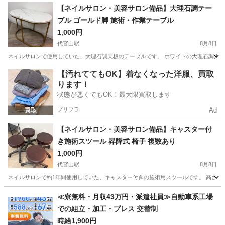
東京
中野区
中野富士見町駅
家具
洋書
【ネイルサロン・美容サロン備品】大理石調テー
ブル ゴールド脚 施術・作業テーブル
1,000円
代官山駅
8月8日
ネイルサロンで使用していた、大理石調天板のテーブルです。 ホワイトの大理石調天板
東京
渋谷区
代官山駅
テーブル
大理石
【汚れててもOK】着なくなった洋服、買取
ります！
状態が悪くてもOK！最大限買取します
プリフラ
Ad
【ネイルサロン・美容サロン備品】キャスター付
き施術スツール 昇降式 椅子 複数あり
1,000円
代官山駅
8月8日
ネイルサロンで約1年間使用していた、キャスター付きの施術用スツールです。 高さ調
東京
渋谷区
代官山駅
椅子
ネイルサロン
≪寮無料・月収43万円・派遣社員≫自動車系工場
での組立・加工・プレス 交替制
時給1,900円