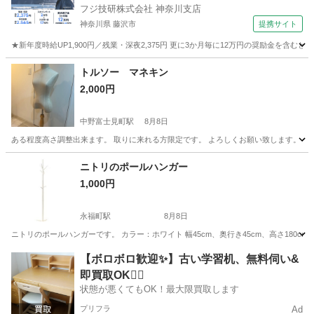
フジ技研株式会社 神奈川支店
神奈川県 藤沢市
提携サイト
★新年度時給UP1,900円／残業・深夜2,375円 更に3か月毎に12万円の奨励金を含む
神奈川
藤沢市
その他
トルソー マネキン
2,000円
中野富士見町駅
8月8日
ある程度高さ調整出来ます。 取りに来れる方限定です。 よろしくお願い致します。
東京
中野区
中野富士見町駅
家具
マネキン
ニトリのポールハンガー
1,000円
永福町駅
8月8日
ニトリのポールハンガーです。 カラー：ホワイト 幅45cm、奥行き45cm、高さ180
東京
杉並区
永福町駅
収納家具
【ボロボロ歓迎✨】古い学習机、無料伺い&
即買取OK🙆‍♀️
状態が悪くてもOK！最大限買取します
プリフラ
Ad