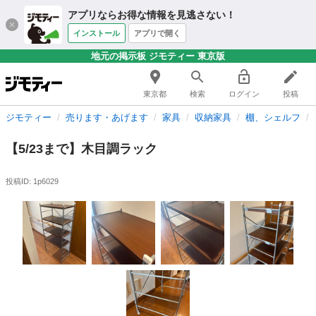
アプリならお得な情報を見逃さない！
インストール
アプリで開く
地元の掲示板 ジモティー 東京版
東京都
検索
ログイン
投稿
ジモティー
売ります・あげます
家具
収納家具
棚、シェルフ
【5/23まで】木目調ラック
投稿ID: 1p6029