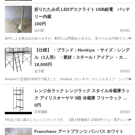
折りたたみ式 LEDデスクライト USB給電 バッテ
リー内蔵
100円
仙川駅
8月8日
経年による黄ばみがありますが、動作には問題ありません。 折りたたみ可能でコンパクトに
東京
調布市
仙川駅
照明器具
【仕様】 ・ブランド：Honkiya ・サイズ：シング
ル（1人用） ・素材：スチール / アイアン ・カラ
ー：ブラック
18,000円
金子駅
8月8日
Amazonで定価20,800円で購入した、Honkiya（ホンキヤ）のミドルタイプ・シ
東京
青梅市
金子駅
ベッド
アイアン
レンジ台ラック レンジラック スタイル冷蔵庫ラッ
ク アイリスオーヤマ 3段 冷蔵庫 フリーラック オ
ープンラック SRR-580
0円
百草園駅
8月8日
4年ほど前に購入したレンジラックです。 【購入時価格】12000円ぐらい 電子レンジ
東京
日野市
百草園駅
収納家具
ラック
Francfranc アートプランツ パンパス ホワイト