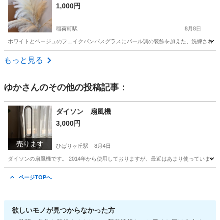
1,000円
稲荷町駅
8月8日
ホワイトとベージュのフェイクパンパスグラスにパール調の装飾を加えた、洗練された空間を演出
東京
台東区
稲荷町駅
インテリア雑貨/小物
もっと見る
ゆか
さんのその他の投稿記事：
ダイソン 扇風機
3,000円
売ります
ひばりヶ丘駅
8月4日
ダイソンの扇風機です。 2014年から使用しておりますが、最近はあまり使っていません。使
東京
西東京市
ひばりヶ丘駅
季節、空調家電
ページTOPへ
欲しいモノが見つからなかった方