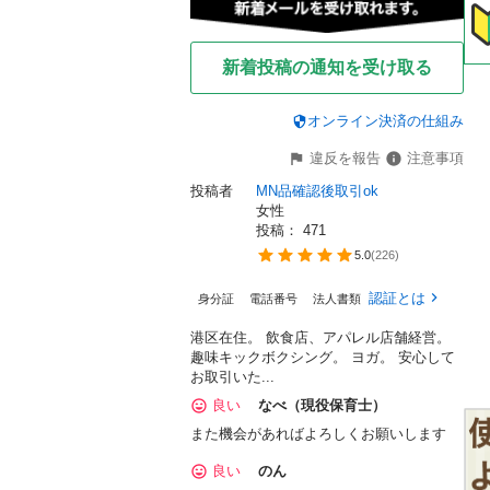
新着投稿の通知を受け取る
オンライン決済の仕組み
違反を報告
注意事項
投稿者
MN品確認後取引ok
女性
投稿： 
471
5.0
(
226
)
認証とは
身分証
電話番号
法人書類
港区在住。 飲食店、アパレル店舗経営。
趣味キックボクシング。 ヨガ。 安心して
お取引いた...
良い
なべ（現役保育士）
また機会があればよろしくお願いします
良い
のん