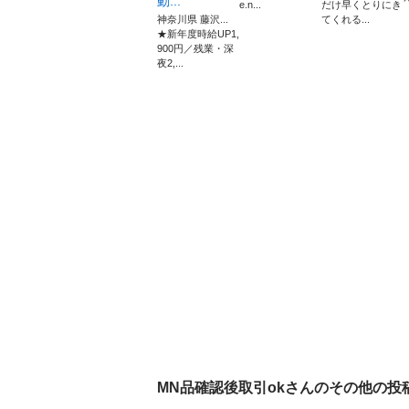
動...
e.n...
だけ早くとりにき
神奈川県 藤沢...
てくれる...
★新年度時給UP1,
900円／残業・深
夜2,...
MN品確認後取引ok
さんのその他の投