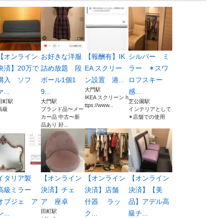
【オンライン
お好きな洋服
【報酬有】IK
シルバー ミ
決済】20万で
詰め放題 段
EA スクリー
ラー ✴︎スワ
購入 ソフ
ボール1個1
ン設置 港...
ロフスキー
大門駅
ァ...
9...
感...
IKEA スクリーン h
田町駅
大門駅
芝公園駅
ttps://www...
高級
ブランド品〜メー
インテリアとして
カー品 中古〜新
✴︎店舗での使用
品あり 好...
イタリア製
【オンライン
【オンライン
【オンライン
高級ミラー
決済】チェ
決済】店舗
決済】【美
オブジェ ア
ア 座卓
什器 ラッ
品】アデル高
田町駅
ン...
ク...
級チ...