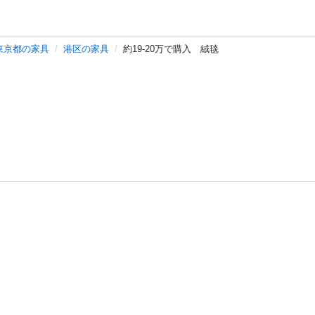
東京都の家具
港区の家具
約19-20万で購入 絨毯
バシーポリシー
プライバシー・ステートメント
健全化に資する運用
プ
ご利用ガイド
フリーワードで探す
特定商取引法の表示
利用