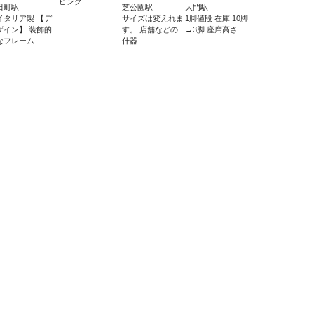
ピンク
田町駅
芝公園駅
大門駅
イタリア製 【デ
サイズは変えれま
1脚値段 在庫 10脚
ザイン】 装飾的
す。 店舗などの
→3脚 座席高さ
なフレーム...
什器
...