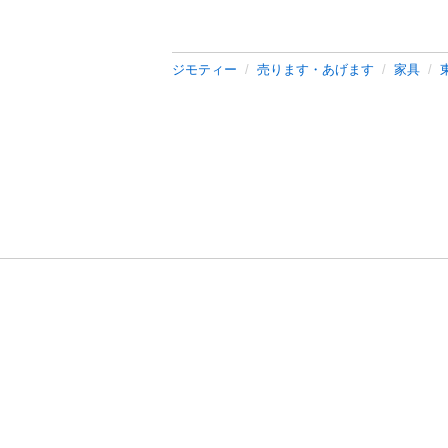
ジモティー
売ります・あげます
家具
利用規約
プライ
運営会社
サイトマッ
© 2011-
2026
Jmty, Inc.