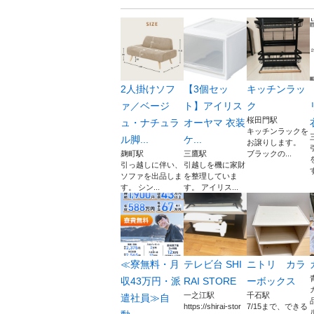
2人掛けソフ
【3個セッ
キッチンラッ
ァ／ベージ
ト】アイリス
ク
桜田門駅
ュ・ナチュラ
オーヤマ 衣装
キッチンラックを
ル脚...
ケ...
お譲りします。
麹町駅
三鷹駅
ブラックの...
引っ越しに伴い、
引越しを機に家財
ソファを出品しま
を整理していま
す。 シン...
す。 アイリス...
≪寮無料・月
テレビ台 SHI
ニトリ カラ
収43万円・派
RAI STORE
ーボックス
一之江駅
千石駅
遣社員≫自
https://shirai-stor
7/15まで、できる