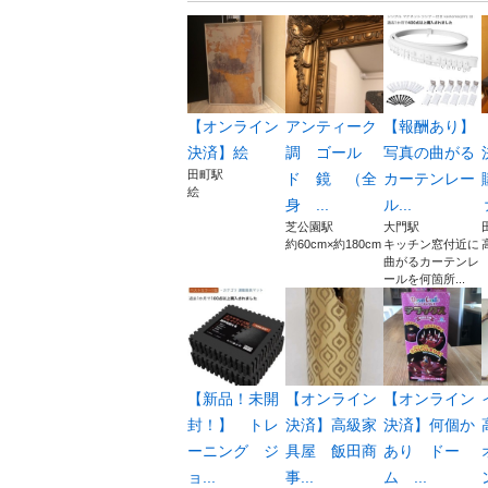
【オンライン
アンティーク
【報酬あり】
決済】絵
調 ゴール
写真の曲がる
田町駅
ド 鏡 （全
カーテンレー
絵
身 ...
ル...
芝公園駅
大門駅
約60cm×約180cm
キッチン窓付近に
曲がるカーテンレ
ールを何箇所...
【新品！未開
【オンライン
【オンライン
封！】 トレ
決済】高級家
決済】何個か
ーニング ジ
具屋 飯田商
あり ドー
ョ...
事...
ム ...