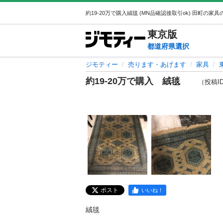
東京
版
都道府県選択
ジモティー
売ります・あげます
家具
約19-20万で購入 絨毯
（投稿ID 
ポスト
いいね！
絨毯
