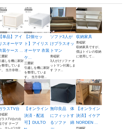
【単品】アイ
【2個セッ
ソファ3人が
収納家具
青砥駅
リスオーヤマ
ト】アイリス
けプラスオッ
収納家具ですが、
衣装ケース ...
オーヤマ 衣装
トマン
僕はトイレの収納
三鷹駅
青砥駅
に使用して...
ケ...
引越しを機に家財
3人がけソファ オ
三鷹駅
を整理していま
ットマン付属しま
引越しを機に家財
す。 当方非喫...
す ファ...
を整理していま
す。 当方非喫...
ガラスTV台
【オンライン
無印良品 体
【オンライン
青砥駅
決済・配送
にフィットす
決済】イケア
ガラスTV台の出
可】DULTO
るソファ 綿
NORDEN ...
品です テーブ
ル、テレビは付...
竹橋駅