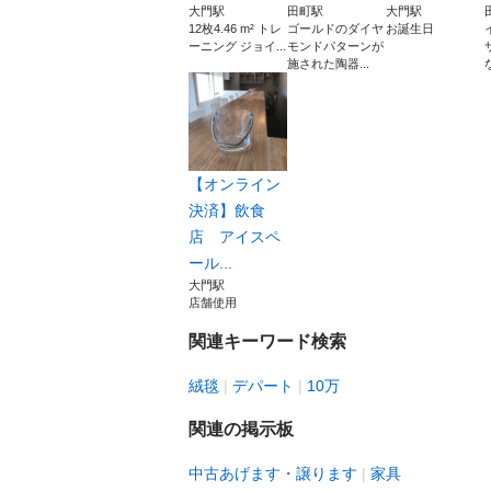
大門駅
田町駅
大門駅
12枚4.46 m² トレ
ゴールドのダイヤ
お誕生日
ーニング ジョイ...
モンドパターンが
施された陶器...
【オンライン
決済】飲食
店 アイスペ
ール...
大門駅
店舗使用
関連キーワード検索
絨毯
デパート
10万
関連の掲示板
中古あげます・譲ります
家具