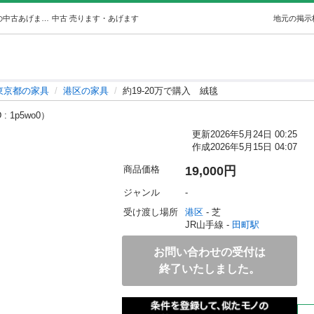
約19-20万で購入絨毯 (MN品確認後取引ok) 田町の家具の中古あげます・譲ります｜ジモティーで不用品の処分
中古
売ります・あげます
地元の掲示
東京都の家具
港区の家具
約19-20万で購入 絨毯
: 1p5wo0）
更新
2026年5月24日 00:25
作成
2026年5月15日 04:07
商品価格
19,000円
ジャンル
-
受け渡し場所
港区
 - 芝
JR山手線 - 
田町駅
お問い合わせの受付は
終了いたしました。