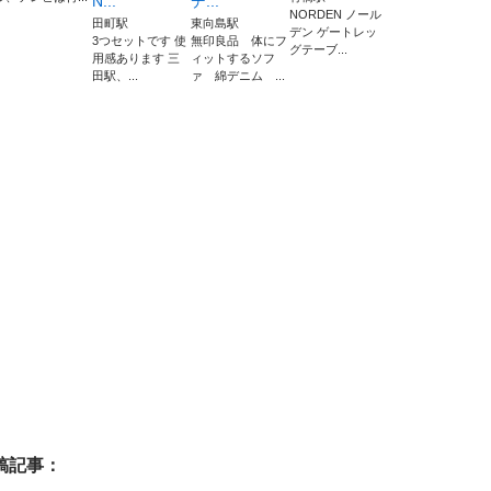
N...
デ...
NORDEN ノール
田町駅
東向島駅
デン ゲートレッ
3つセットです 使
無印良品 体にフ
グテーブ...
用感あります 三
ィットするソフ
田駅、...
ァ 綿デニム ...
稿記事：