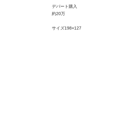
デパート購入

約20万

サイズ198×127