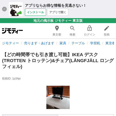
アプリならお得な情報を見逃さない！
インストール
アプリで開く
地元の掲示板 ジモティー 東京版
東京都
検索
ログイン
投稿
ジモティー
売ります・あげます
家具
テーブル
学習机
東京都
【どの時間帯でも引き渡し可能】IKEA デスク
(TROTTEN トロッテン)&チェア(LÅNGFJÄLL ロング
フィェル)
投稿ID: 1p34pi