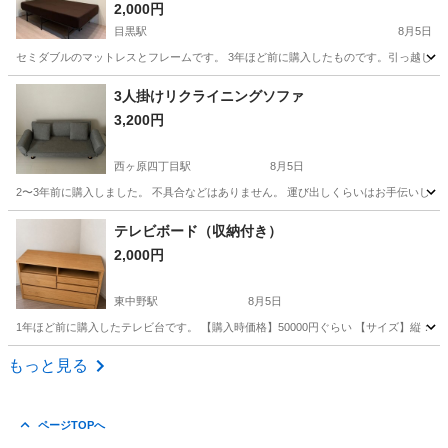
2,000円
目黒駅
8月5日
セミダブルのマットレスとフレームです。 3年ほど前に購入したものです。引っ越しに伴い出
東京
品川区
目黒駅
ベッド
3人掛けリクライニングソファ
3,200円
西ヶ原四丁目駅
8月5日
2〜3年前に購入しました。 不具合などはありません。 運び出しくらいはお手伝いします。 クッション2つ付
東京
北区
西ヶ原四丁目駅
ソファ
テレビボード（収納付き）
2,000円
東中野駅
8月5日
1年ほど前に購入したテレビ台です。 【購入時価格】50000円ぐらい 【サイズ】縦：70
東京
中野区
東中野駅
収納家具
もっと見る
ページTOPへ