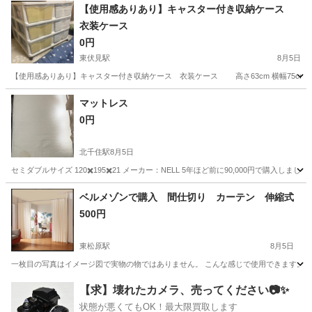
東京
江東区
東大島駅
その他
【使用感ありあり】キャスター付き収納ケース
衣装ケース
0円
東伏見駅
8月5日
【使用感ありあり】キャスター付き収納ケース 衣装ケース 高さ63cm 横幅75cm 奥
東京
武蔵野市
東伏見駅
収納家具
マットレス
0円
北千住駅
8月5日
セミダブルサイズ 120✖️195✖️21 メーカー：NELL 5年ほど前に90,000円で購
東京
足立区
北千住駅
寝具
ベルメゾンで購入 間仕切り カーテン 伸縮式
500円
東松原駅
8月5日
一枚目の写真はイメージ図で実物の物ではありません。 こんな感じで使用できます。 しっか
東京
世田谷区
東松原駅
その他
【求】壊れたカメラ、売ってください📷✨
状態が悪くてもOK！最大限買取します