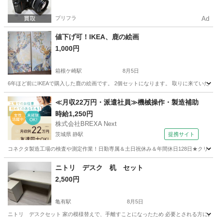
プリフラ
Ad
値下げ可！IKEA、鹿の絵画
1,000円
箱根ケ崎駅
8月5日
6年ほど前にIKEAで購入した鹿の絵画です。 2個セットになります。 取りに来ていただけ
東京
武蔵村山市
箱根ケ崎駅
インテリア雑貨/小物
IKEA
≪月収22万円・派遣社員≫機械操作・製造補助
時給1,250円
株式会社BREXA Next
茨城県 静駅
提携サイト
コネクタ製造工場の検査や測定作業！日勤専属＆土日祝休み＆年間休日128日★クリーン
茨城
常陸大宮市
静駅
その他
ニトリ デスク 机 セット
2,500円
亀有駅
8月5日
ニトリ デスクセット 家の模様替えで、手離すことになったため 必要とされる方にお譲りしま