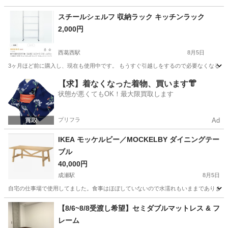
東京
葛飾区
亀有駅
オフィス用家具
スチールシェルフ 収納ラック キッチンラック
2,000円
西葛西駅
8月5日
3ヶ月ほど前に購入し、現在も使用中です。 もうすぐ引越しをするので必要なくなるた
東京
江戸川区
西葛西駅
収納家具
【求】着なくなった着物、買います👘
状態が悪くてもOK！最大限買取します
プリフラ
Ad
IKEA モッケルビー／MOCKELBY ダイニングテー
ブル
40,000円
成瀬駅
8月5日
自宅の仕事場で使用してました。食事はほぼしていないので水濡れもいままでありません
東京
町田市
成瀬駅
テーブル
【8/6~8/8受渡し希望】セミダブルマットレス & フ
レーム