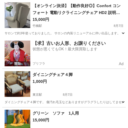
東京
足立区
北千住駅
照明器具
折りたたみ
【オンライン決済】【動作良好◎】Confort コン
フォート 電動リクライニングチェア HD2 説明書
付 マツエク ネイル エステ
15,000円
竹橋駅
8月7日
サロンで約3年使っておりました。 サロンの内装リニューアルに伴い出品します。 ・動
東京
千代田区
竹橋駅
ソファ
【求】古いお人形、お譲りください
状態が悪くてもOK！最大限買取します
プリフラ
Ad
ダイニングチェア４脚
1,000円
東京駅
8月7日
ダイニングチェア４脚です。 傷汚れ毛玉などありますがグラグラしたりはしてません。 
東京
中央区
東京駅
椅子
ダイニング
グリーン ソファ 1人用
15,000円