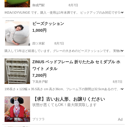
御成門駅
8月7日
IKEAのDYVLINGE です。購入・使用は1年未満です。 ピックアップのみ対応です💦
東京
港区
御成門駅
椅子
ビーズクッション
1,000円
四ツ木駅
8月7日
購入して1年ほど経過しています。グレーの大きめのビーズクッションです。 実物の写真は
東京
葛飾区
四ツ木駅
ソファ
ビーズクッション
ZINUS ベッドフレーム 折りたたみ セミダブル ホ
ワイト メタル
7,200円
下高井戸駅
8月7日
195長さ x 122幅 x 35.5高さ cm 高さ36cm、フレーム下の隙間は32.5cmあるの
東京
杉並区
下高井戸駅
ベッド
ZINUS
【求】古いお人形、お譲りください
状態が悪くてもOK！最大限買取します
プリフラ
Ad