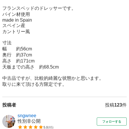
フランスベッドのドレッサーです。

パイン材使用

made in Spain

スペイン産

カントリー風

寸法

幅　　約56cm

奥行　約37cm

高さ　約171cm

天板までの高さ　約68.5cm

中古品ですが、比較的綺麗な状態かと思います。

取りに来て頂ける方限定です。
投稿者
投稿
123
件
sngwnee
性別非公開
フォローする
5.0
(
65
)