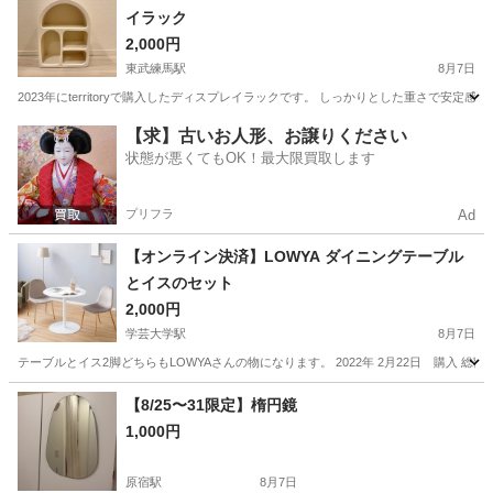
イラック
2,000円
東武練馬駅
8月7日
2023年にterritoryで購入したディスプレイラックです。 しっかりとした重さで
東京
板橋区
東武練馬駅
収納家具
ディスプレイ
【求】古いお人形、お譲りください
状態が悪くてもOK！最大限買取します
プリフラ
Ad
【オンライン決済】LOWYA ダイニングテーブル
とイスのセット
2,000円
学芸大学駅
8月7日
テーブルとイス2脚どちらもLOWYAさんの物になります。 2022年 2月22日 購入 総額5万円程度
東京
目黒区
学芸大学駅
ダイニングセット
LOWYA
【8/25〜31限定】楕円鏡
1,000円
原宿駅
8月7日