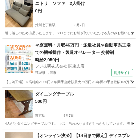
ニトリ ソファ 2人掛け
0円
荒川七丁目駅
8月7日
引っ越しのため出品いたします。 8/11までにお引き取りいただける方のみお願いします。
東京
足立区
荒川七丁目駅
ソファ
≪寮無料・月収46万円・派遣社員≫自動車系工場
での機械操作・製造オペレーター 交替制
時給2,050円
フジ技研株式会社 関東支店
茨城県 古河市
提携サイト
【古河工場】☆高時給2,050円☆年間手当総額最大79万円☆3年間の手当総額169万円
茨城
古河市
その他
ダイニングテーブル
500円
東京駅
8月7日
4人がけダイニングテーブルです。 キズ、汚れありますがしっかりしています。 聖高原
東京
中央区
東京駅
テーブル
【オンライン決済】【14日まで限定】ディスプレ