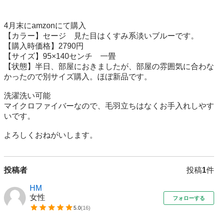
4月末にamzonにて購入

【カラー】セージ　見た目はくすみ系淡いブルーです。

【購入時価格】2790円

【サイズ】95×140センチ　一畳

【状態】半日、部屋におきましたが、部屋の雰囲気に合わな
かったので別サイズ購入。ほぼ新品です。

洗濯洗い可能

マイクロファイバーなので、毛羽立ちはなくお手入れしやす
いです。

よろしくおねがいします。
投稿者
投稿
1
件
HM
女性
フォローする
5.0
(
16
)