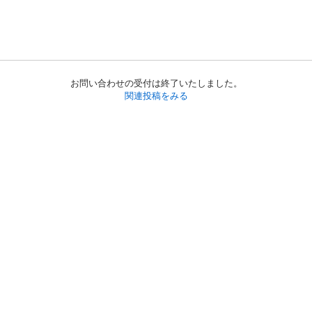
お問い合わせの受付は終了いたしました。
関連投稿をみる
初めての方へ
利用規約
プライバシーポリシー
プライバシー・ステートメント
健全化に資する運用方針
お問い合わせ
運営会社
サイトマップ
ご利用ガイド
フリーワードで探す
PC版で表示
都道府県選択