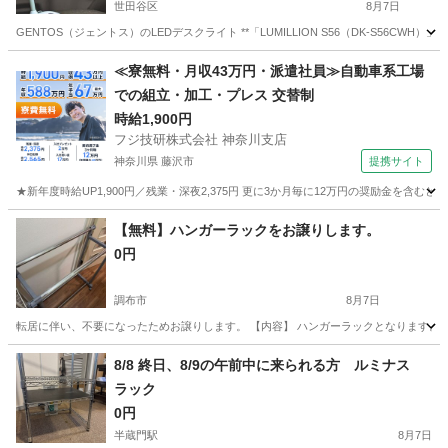
世田谷区
8月7日
GENTOS（ジェントス）のLEDデスクライト **「LUMILLION S56（DK-S56C
東京
世田谷区
照明器具
≪寮無料・月収43万円・派遣社員≫自動車系工場
での組立・加工・プレス 交替制
時給1,900円
フジ技研株式会社 神奈川支店
神奈川県 藤沢市
提携サイト
★新年度時給UP1,900円／残業・深夜2,375円 更に3か月毎に12万円の奨励金を含む
神奈川
藤沢市
その他
【無料】ハンガーラックをお譲りします。
0円
調布市
8月7日
転居に伴い、不要になったためお譲りします。 【内容】 ハンガーラックとなります。 
東京
調布市
その他
8/8 終日、8/9の午前中に来られる方 ルミナス
ラック
0円
半蔵門駅
8月7日