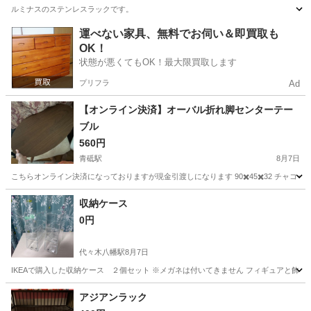
ルミナスのステンレスラックです。
東京
千代田区
半蔵門駅
家具
運べない家具、無料でお伺い＆即買取も
OK！
状態が悪くてもOK！最大限買取します
プリフラ
Ad
【オンライン決済】オーバル折れ脚センターテー
ブル
560円
青砥駅
8月7日
こちらオンライン決済になっておりますが現金引渡しになります 90✖️45✖️32 チャコ
東京
葛飾区
青砥駅
テーブル
収納ケース
0円
代々木八幡駅
8月7日
IKEAで購入した収納ケース ２個セット ※メガネは付いてきません フィギュアと飾っ
東京
渋谷区
代々木八幡駅
収納家具
ケース
アジアンラック