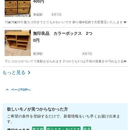
400円
青砥駅
8月7日
73✖️78✖️29.5 藤カゴ付きでとてもかわいいです 飾り棚➕収納で大変重宝いたします 
東京
葛飾区
青砥駅
収納家具
アジアン
無印良品 カラーボックス 2つ
0円
根津駅
8月7日
下にコロコロついてて移動させられます 2つのうち1つは子供の落書きや汚れなどあり
東京
文京区
根津駅
収納家具
もっと見る
ページTOPへ
欲しいモノが見つからなかった方
ご希望の条件を登録するだけで、新着情報をいち早くお届け出来ま
す。
東京都
売ります・あげます
家具