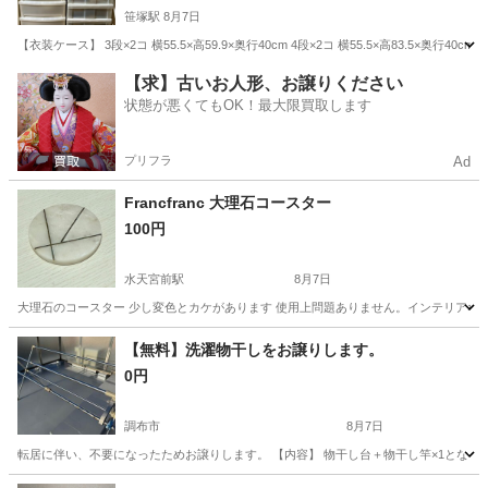
笹塚駅
8月7日
【衣装ケース】 3段×2コ 横55.5×高59.9×奥行40cm 4段×2コ 横55.5×高83.
東京
渋谷区
笹塚駅
収納家具
【求】古いお人形、お譲りください
状態が悪くてもOK！最大限買取します
プリフラ
Ad
Francfranc 大理石コースター
100円
水天宮前駅
8月7日
大理石のコースター 少し変色とカケがあります 使用上問題ありません。インテリアなどにどうぞ
東京
中央区
水天宮前駅
インテリア雑貨/小物
【無料】洗濯物干しをお譲りします。
0円
調布市
8月7日
転居に伴い、不要になったためお譲りします。 【内容】 物干し台＋物干し竿×1となりま