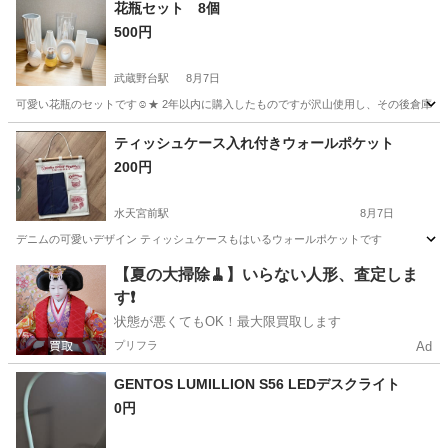
東京
調布市
その他
物干し
花瓶セット 8個
500円
武蔵野台駅
8月7日
可愛い花瓶のセットです☺︎★ 2年以内に購入したものですが沢山使用し、その後倉庫にし
東京
府中市
武蔵野台駅
インテリア雑貨/小物
ティッシュケース入れ付きウォールポケット
200円
水天宮前駅
8月7日
デニムの可愛いデザイン ティッシュケースもはいるウォールポケットです
東京
中央区
水天宮前駅
インテリア雑貨/小物
【夏の大掃除🧹】いらない人形、査定しま
す❗️
状態が悪くてもOK！最大限買取します
プリフラ
Ad
GENTOS LUMILLION S56 LEDデスクライト
0円