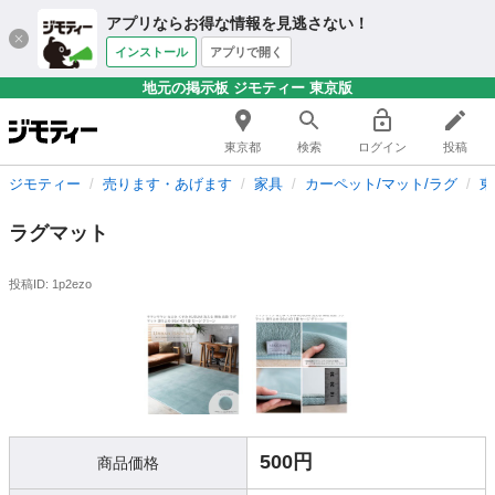
アプリならお得な情報を見逃さない！
インストール
アプリで開く
地元の掲示板 ジモティー 東京版
東京都
検索
ログイン
投稿
ジモティー
売ります・あげます
家具
カーペット/マット/ラグ
東
ラグマット
投稿ID: 1p2ezo
500円
商品価格