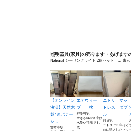
照明器具(家具)の売ります・あげます
National シーリングライト 2個セット .
【オンライン
エアウィー
ニトリ マッ
決済】天然木
ブ 枕
トレス ダブ
錦糸町駅
製4連パテー
ル
大きさ56×38 中は
雑色駅
シ...
水洗い可能です。
ニトリで10年ほど
吉祥寺駅
取...
前に購入したマッ