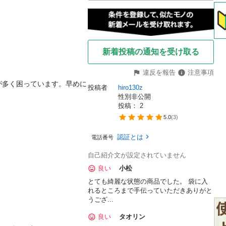
新着投稿の通知を受け取る
違反を報告
注意事項
が多く困っています。早めに
投稿者
hiro130z
性別非公開
投稿： 
2
5.0
(
3
)
認証とは
電話番号
自己紹介文が設定されていません
良い
小松
とても綺麗な状態の商品でした。 袋に入
れるところまで手伝っていただきありがと
うござ...
良い
タオリン