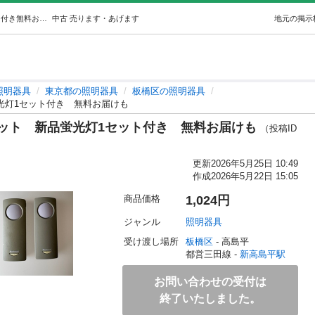
National シーリングライト 2個セット新品蛍光灯1セット付き無料お届けも (hiro130z) 新高島平の照明器具の中古あげます・譲ります｜ジモティーで不用品の処分
中古
売ります・あげます
地元の掲示
照明器具
東京都の照明器具
板橋区の照明器具
品蛍光灯1セット付き 無料お届けも
 2個セット 新品蛍光灯1セット付き 無料お届けも
（投稿ID
更新
2026年5月25日 10:49
作成
2026年5月22日 15:05
商品価格
1,024円
ジャンル
照明器具
受け渡し場所
板橋区
 - 高島平
都営三田線 - 
新高島平駅
お問い合わせの受付は
終了いたしました。