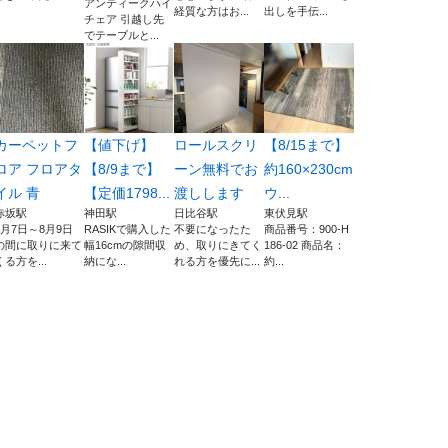
アンティークハイ
経質な方はお...
出しを手伝...
チェア 引越し先
でテーブルと...
カーペットフ
【値下げ】
ロールスクリ
【8/15まで】
ロア フロアタ
【8/9まで】
ーン無料でお
約160×230cm
イル 青
【定価1798...
渡しします
ウ...
赤坂駅
神田駅
日比谷駅
東伏見駅
8月7日～8月9日
RASIKで購入した
不要になったた
商品番号：900-H
の間に取りに来て
幅16cmの隙間収
め、取りにきてく
186-02 商品名：
くる方を...
納にな...
れる方を優先に...
約...