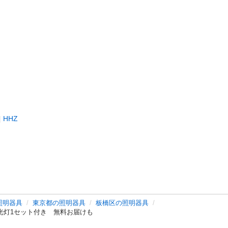
HHZ
照明器具
東京都の照明器具
板橋区の照明器具
品蛍光灯1セット付き 無料お届けも