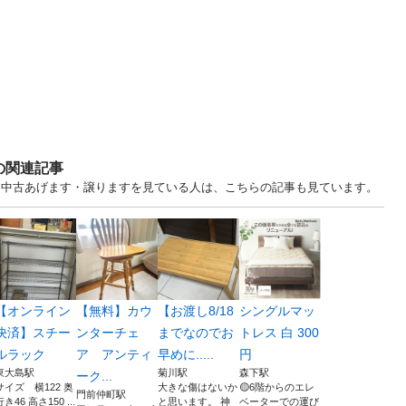
の関連記事
.. 東京 中古あげます・譲りますを見ている人は、こちらの記事も見ています。
【オンライン
【無料】カウ
【お渡し8/18
シングルマッ
決済】スチー
ンターチェ
までなのでお
トレス 白 300
ルラック
ア アンティ
早めに.....
円
東大島駅
菊川駅
森下駅
ーク...
サイズ 横122 奥
大きな傷はないか
🟡6階からのエレ
門前仲町駅
行き46 高さ150 ...
と思います。 神
ベーターでの運び