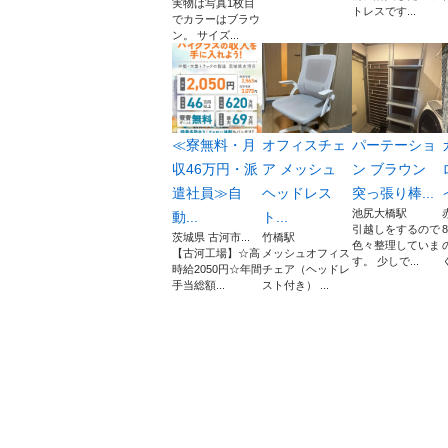
実物は写真1枚目
トレスです...
でカラーはブラウ
ン。 サイズ...
≪寮無料・月
オフィスチェ
パーテーショ
収46万円・派
ア メッシュ
ン ブラウン
遣社員≫自
ヘッドレス
突っ張り棒...
池尻大橋駅
動...
ト...
引越しをするので
茨城県 古河市...
竹橋駅
色々整理していま
【古河工場】☆高
メッシュオフィス
す。 少しで...
時給2050円☆年間
チェア（ヘッドレ
手当総額...
スト付き） ...