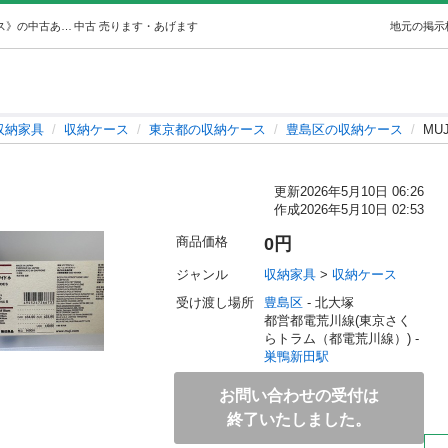
MUJI収納ケース (エン) 巣鴨新田の収納家具《収納ケース》の中古あげます・譲ります｜ジモティーで不用品の処分
中古
売ります・あげます
地元の掲示
収納家具
収納ケース
東京都の収納ケース
豊島区の収納ケース
MU
更新
2026年5月10日 06:26
作成
2026年5月10日 02:53
商品価格
0円
ジャンル
収納家具
 > 
収納ケース
受け渡し場所
豊島区
 - 北大塚
都営都電荒川線(東京さく
らトラム（都電荒川線）) - 
巣鴨新田駅
お問い合わせの受付は
終了いたしました。