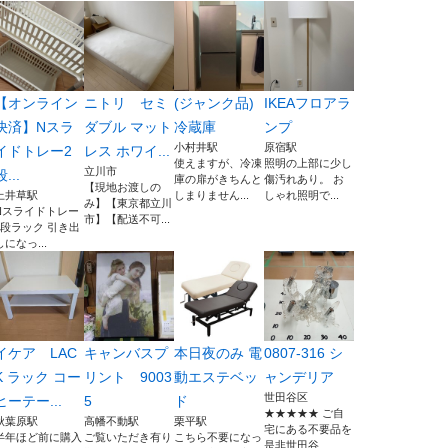
【オンライン
ニトリ セミ
(ジャンク品)
IKEAフロアラ
決済】Nスラ
ダブル マット
冷蔵庫
ンプ
小村井駅
原宿駅
イドトレー2
レス ホワイ...
使えますが、冷凍
照明の上部に少し
立川市
段...
庫の扉がきちんと
傷汚れあり。 お
【現地お渡しの
上井草駅
しまりません...
しゃれ照明で...
み】【東京都立川
Nスライドトレー
市】【配送不可...
2段ラック 引き出
しになっ...
イケア LAC
キャンバスプ
本日夜のみ 電
0807-316 シ
K ラック コー
リント 9003
動エステベッ
ャンデリア
世田谷区
ヒーテー...
5
ド
★★★★★ ご自
秋葉原駅
高幡不動駅
栗平駅
宅にある不要品を
半年ほど前に購入
ご覧いただき有り
こちら不要になっ
是非世田谷...