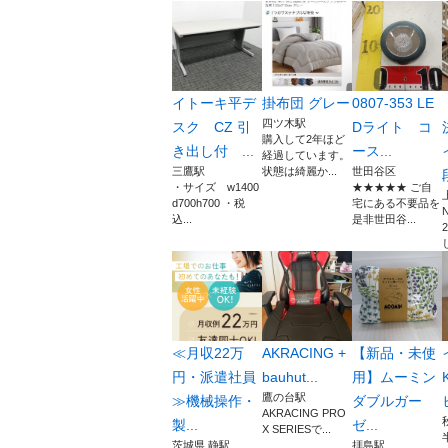
イトーキ平デ
掛布団 グレー
0807-353 LE
四ツ木駅
スク CZ 引
Dライト コ
購入して2年ほど
き出し付 ...
ース...
経過しています。
三鷹駅
状態は綺麗か...
世田谷区
・サイズ w1400
★★★★★ ご自
d700h700 ・税
宅にある不要品を
込...
是非世田谷...
≪月収22万
AKRACING +
【新品・未使
円・派遣社員
bauhut...
用】ムーミン
鷹の台駅
≫機械操作・
ダブルガー
AKRACING PRO
製...
ゼ...
X SERIESで...
茨城県 静駅
拝島駅