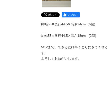
ポスト
いいね！
約幅55✕奥行44.5✕高さ24cm  (6個)

約幅55✕奥行44.5✕高さ18cm   (2個)

5/12まで、できるだけ早くとりにきてく
す。

よろしくおねがいします。