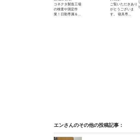
コネクタ製造工場
ご覧いただきあり
の検査や測定作
がとうございま
業！日勤専属＆...
す。 寝具専...
エン
さんのその他の投稿記事：