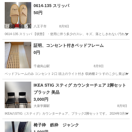
0614-135 スリッパ
50円
八王子市
8月9日
0614-135 スリッパ 【状態】 ・使用に伴う多少のスレ、キズ、落としきれない汚れ
東京
八王子市
インテリア雑貨/小物
現地
証明、コンセント付きベッドフレーム
0円
千歳烏山駅
8月9日
ベッドフレームのみ コンセント２口 頭上のライト付き 収納棚２つ すのこ少し黄ばみあり
東京
世田谷区
千歳烏山駅
ベッド
IKEA STIG スティグ カウンターチェア 2脚セット
ブラック 美品
3,000円
大泉学園駅
8月9日
IKEAのSTIG（スティグ）カウンターチェア、ブラック2脚セットです。 2024年3
東京
練馬区
大泉学園駅
椅子
椅子枠 鉄枠 ジャンク