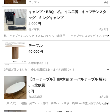
プリフラ
Ad
キャンプ・BBQ 机、イス二脚 キャプテンスタ
ッグ キングキャンプ
4,000円
竹ノ塚駅
8月9日
机 キャプテンスタッグ イス＆パラソル（未使用） キャプテンスタッグ イス（一度
東京
足立区
竹ノ塚駅
その他
テーブル
40,000円
不動前駅
8月9日
1年ほど使いました！ 少し使用感はありますが綺麗です！
東京
目黒区
不動前駅
テーブル
【ローテーブル】白×木目 オーバルテーブル 幅78
cm 北欧風
0円
京成高砂駅
8月9日
【サイズ】 ・横幅：約78cm ・奥行：約39cm ・高さ：約40cm ※素人採寸のた
東京
葛飾区
京成高砂駅
テーブル