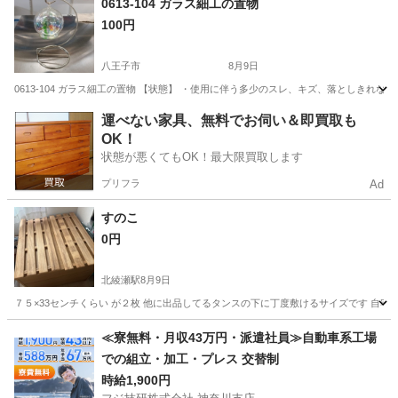
0613-104 ガラス細工の置物
100円
八王子市
8月9日
0613-104 ガラス細工の置物 【状態】 ・使用に伴う多少のスレ、キズ、落としきれ
東京
八王子市
インテリア雑貨/小物
現地
運べない家具、無料でお伺い＆即買取も
OK！
状態が悪くてもOK！最大限買取します
プリフラ
Ad
すのこ
0円
北綾瀬駅
8月9日
７５×33センチくらい が２枚 他に出品してるタンスの下に丁度敷けるサイズです 自
東京
足立区
北綾瀬駅
その他
≪寮無料・月収43万円・派遣社員≫自動車系工場
での組立・加工・プレス 交替制
時給1,900円