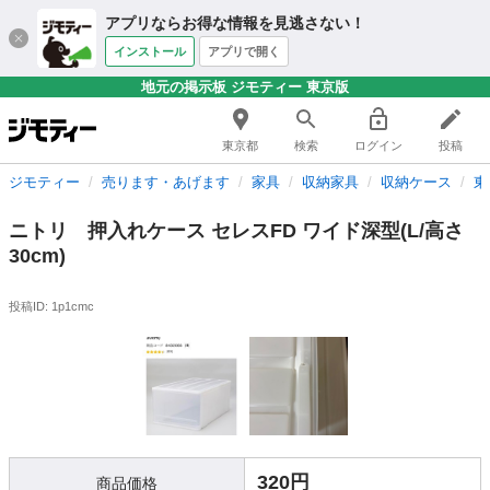
アプリならお得な情報を見逃さない！
インストール
アプリで開く
地元の掲示板 ジモティー 東京版
東京都
検索
ログイン
投稿
ジモティー
売ります・あげます
家具
収納家具
収納ケース
東
ニトリ 押入れケース セレスFD ワイド深型(L/高さ
30cm)
投稿ID: 1p1cmc
320円
商品価格