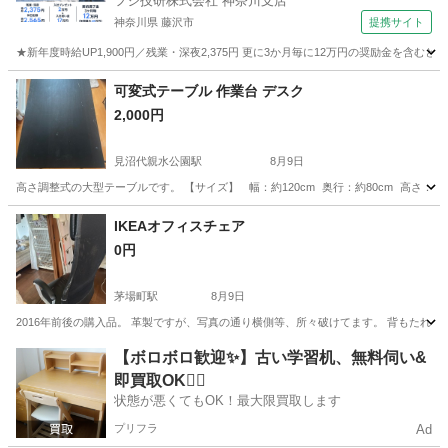
フジ技研株式会社 神奈川支店
神奈川県 藤沢市
提携サイト
★新年度時給UP1,900円／残業・深夜2,375円 更に3か月毎に12万円の奨励金を含む
神奈川
藤沢市
その他
可変式テーブル 作業台 デスク
2,000円
見沼代親水公園駅
8月9日
高さ調整式の大型テーブルです。 【サイズ】 幅：約120cm 奥行：約80cm 高さ：
東京
足立区
見沼代親水公園駅
テーブル
IKEAオフィスチェア
0円
茅場町駅
8月9日
2016年前後の購入品。 革製ですが、写真の通り横側等、所々破けてます。 背もたれ
東京
中央区
茅場町駅
椅子
【ボロボロ歓迎✨】古い学習机、無料伺い&
即買取OK🙆‍♀️
状態が悪くてもOK！最大限買取します
プリフラ
Ad