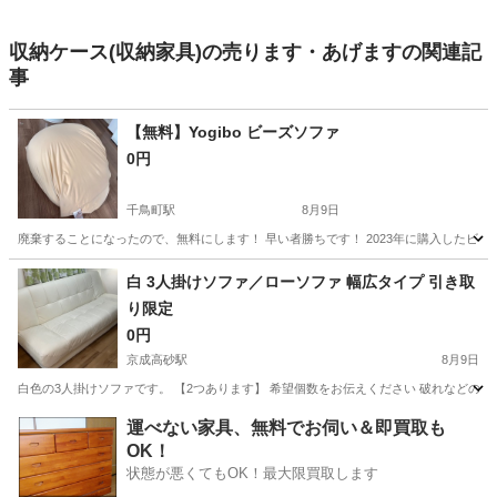
収納ケース(収納家具)の売ります・あげますの関連記
事
【無料】Yogibo ビーズソファ
0円
千鳥町駅
8月9日
廃棄することになったので、無料にします！ 早い者勝ちです！ 2023年に購入したビー
東京
大田区
千鳥町駅
ソファ
Yogibo
白 3人掛けソファ／ローソファ 幅広タイプ 引き取
り限定
0円
京成高砂駅
8月9日
白色の3人掛けソファです。 【2つあります】 希望個数をお伝えください 破れなどの大きな
東京
葛飾区
京成高砂駅
ソファ
ロー
運べない家具、無料でお伺い＆即買取も
OK！
状態が悪くてもOK！最大限買取します