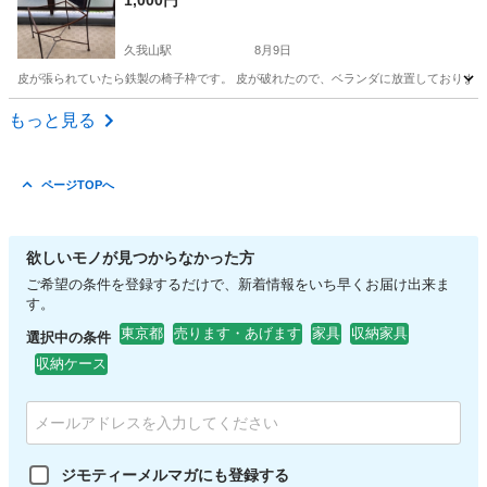
1,000円
久我山駅
8月9日
皮が張られていたら鉄製の椅子枠です。 皮が破れたので、ベランダに放置しておりました。サビが出
東京
世田谷区
久我山駅
椅子
もっと見る
ページTOPへ
欲しいモノが見つからなかった方
ご希望の条件を登録するだけで、新着情報をいち早くお届け出来ま
す。
東京都
売ります・あげます
家具
収納家具
選択中の条件
収納ケース
ジモティーメルマガにも登録する