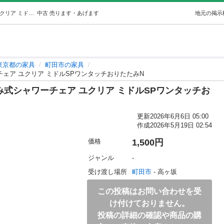
0509-009 パナソニック 折りたたみ式シャワーチェア ユクリア ミドルSPワンタッチおりたたみN (ジモスポ町田) 町田の家具の中古あげます・譲ります｜ジモティーで不用品の処分
中古
売ります・あげます
地元の掲示
東京都の家具
町田市の家具
ワーチェア ユクリア ミドルSPワンタッチおりたたみN
たたみ式シャワーチェア ユクリア ミドルSPワンタッチお
更新
2026年6月6日 05:00
作成
2026年5月19日 02:54
価格
1,500円
ジャンル
-
受け渡し場所
町田市
 - 高ヶ坂
この投稿はお問い合わせを受
け付けておりません。
投稿の詳細の確認や商品の購