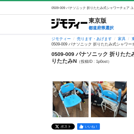
東京
版
都道府県選択
ジモティー
売ります・あげます
家具
0509-009 パナソニック 折りたたみ式シャ
0509-009 パナソニック 折り
りたたみN
（投稿ID : 1p0ost）
ポスト
いいね！