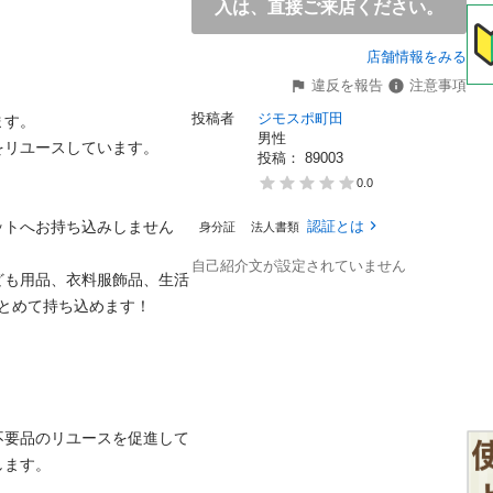
入は、直接ご来店ください。
店舗情報をみる
違反を報告
注意事項
投稿者
ジモスポ町田
。

男性
ユースしています。

投稿： 
89003
0.0
ットへお持ち込みしません
認証とは
身分証
法人書類
自己紹介文が設定されていません
ども用品、衣料服飾品、生活
めて持ち込めます！

不要品のリユースを促進して
。
