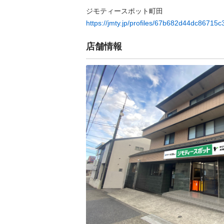
https://jmty.jp/profiles/67b682d44dc86715
店舗情報