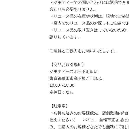
・ジモティーでの問い合わせには返信でき
合わせも必要ありません。

・リユース品の在庫や状態は、現地でご確認
・店内でのリユース品のお探しもご自身でお
・リユース品の取り置きはしていないため
譲りしています。

ご理解とご協力をお願いいたします。

【商品お取引場所】

ジモティースポット町田店

東京都町田市高ヶ坂7丁目5-1

10:00〜18:00

定休日：なし

【駐⾞場】

・お持ち込みのお客様優先、店舗敷地内3
控えください） 　バイク、自転車置き場は
み、ご購入のお客様どなたでも無料にて利用