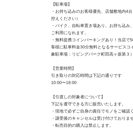
【駐⾞場】

・お持ち込みのお客様優先、店舗敷地内4
控えください）

・バイク、自転車置き場あり。お持ち込み
ご利用になれます。

・無料提携コインパーキングあり！当店で5
客様に駐車料金30分無料となるサービスコ
象駐車場：リビングパーク町田高ヶ坂第３）

【営業時間】

引き取りの対応時間は下記の通りです

10:00〜18:00

【引渡しの対象者について】

下記を遵守できる⽅に販売いたします。

・現地で必ずご⾃⾝の責任でモノをご確認くだ
・譲受後のキャンセルは受け付けておりません。
・転売⽬的の購⼊は禁⽌します。
