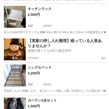
福島
南相馬市
日立木駅
椅子
キッチンラック
2,500円
泉駅
8月6日
友人の出品代理です サイズは 横幅 56cm 奥行き 48cm 高さ 116cm ※炊飯器置きまでは
福島
いわき市
泉駅
家具
【実家の押し入れ整理】眠っている人形あ
りませんか？
状態が悪くてもOK🙆‍♀️査定0円‼️
COYASH
Ad
シングルベッド
3,200円
泉駅
8月6日
写真貰ったので掲載します。 友人がベッド分解した際に2分割のところの留め具？だけ
福島
いわき市
泉駅
ベッド
カーテン2点セット
1,500円