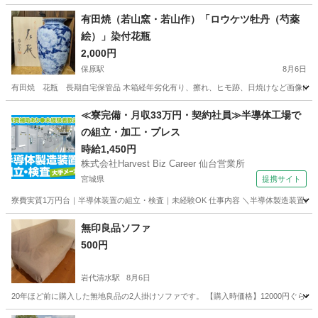
有田焼（若山窯・若山作）「ロウケツ牡丹（芍薬
絵）」染付花瓶
2,000円
保原駅
8月6日
有田焼 花瓶 長期自宅保管品 木箱経年劣化有り、擦れ、ヒモ跡、日焼けなど画像にてご確
福島
伊達市
保原駅
インテリア雑貨/小物
芍薬
≪寮完備・月収33万円・契約社員≫半導体工場で
の組立・加工・プレス
時給1,450円
株式会社Harvest Biz Career 仙台営業所
宮城県
提携サイト
寮費実質1万円台｜半導体装置の組立・検査｜未経験OK 仕事内容 ＼半導体製造装置の
宮城
その他
無印良品ソファ
500円
岩代清水駅
8月6日
20年ほど前に購入した無地良品の2人掛けソファです。 【購入時価格】12000円ぐらい 【