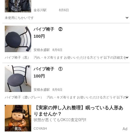
金谷川駅
8月6日
未使用にちかいです
福島
福島市
金谷川駅
カーテン、ブラインド
カーテン
パイプ椅子 ②
100円
安積永盛駅
8月6日
パイプ椅子（黒） 汚れ・キズ有ります お使いいただける方どうぞ 以下の詳細文をご理
福島
郡山市
安積永盛駅
椅子
パイプ椅子 ①
100円
安積永盛駅
8月6日
パイプ椅子（濃いグレー） 汚れ・キズ有ります お使いいただける方どうぞ 以下の詳細
福島
郡山市
安積永盛駅
椅子
【実家の押し入れ整理】眠っている人形あ
りませんか？
状態が悪くてもOK🙆‍♀️査定0円‼️
COYASH
Ad