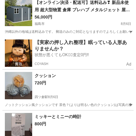
福島
福島市
岩代清水駅
ソファ
無印良品
【オンライン決済・配送可】送料込み❣ 新品未使
用 超大型物置 倉庫 プレハブ メタルジェット 屋外
収納 床材補強フレーム付き 幅290cm⑦ 1145772
56,000円
福島市
8月6日
沖縄以外の地域は送料込みです。 郵送のみのご対応となりますのでよろしくお願いします。 ・素材ス
福島
福島市
収納家具
屋根
【実家の押し入れ整理】眠っている人形あ
りませんか？
状態が悪くてもOK🙆‍♀️査定0円‼️
COYASH
Ad
クッション
720円
四ツ倉駅
8月6日
ノットクッション風クッションです 茶色？(よりは明るい色のクッション)は写真の通
福島
いわき市
四ツ倉駅
インテリア雑貨/小物
茶色
ミッキーとミニーの時計
800円