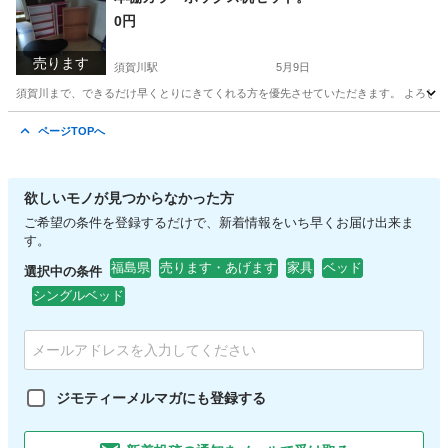
0円
売ります
須賀川駅
5月9日
須賀川まで、できるだけ早くとりにきてくれる方を優先させていただきます。 よろし
福島
須賀川市
須賀川駅
家具
セット
ページTOPへ
欲しいモノが見つからなかった方
ご希望の条件を登録するだけで、新着情報をいち早くお届け出来ま
す。
福島県
売ります・あげます
家具
ベッド
選択中の条件
シングルベッド
ジモティーメルマガにも登録する