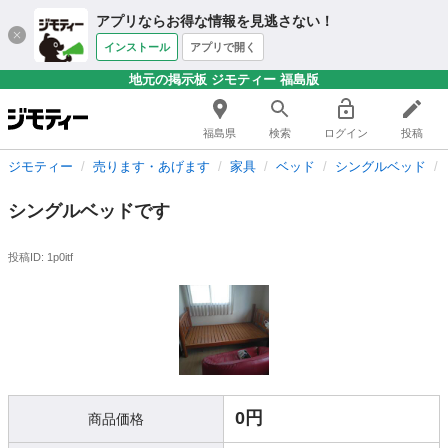
アプリならお得な情報を見逃さない！
インストール
アプリで開く
地元の掲示板 ジモティー 福島版
福島県
検索
ログイン
投稿
ジモティー
売ります・あげます
家具
ベッド
シングルベッド
シングルベッドです
投稿ID: 1p0itf
0円
商品価格