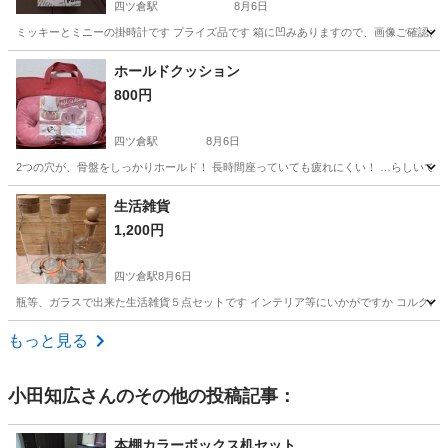
四ツ倉駅
8月6日
ミッキーとミニーの掛時計です プライズ品です 箱に凹みありますので、画像ご確認お
福島
いわき市
四ツ倉駅
時計
ミニー
ホールドクッション
800円
四ツ倉駅
8月6日
2つの穴が、骨盤をしっかりホールド！ 長時間座っていても疲れにくい！ …らしいです
福島
いわき市
四ツ倉駅
ファブリック、カバー
骨盤
生活雑貨
1,200円
四ツ倉駅
8月6日
瓶等、ガラスで出来た生活雑貨５点セットです インテリア等にいかがですか コルクの蓋
福島
いわき市
四ツ倉駅
インテリア雑貨/小物
ガラス瓶
もっと見る
小田知広
さんのその他の投稿記事：
本棚カラーボックス机セット。