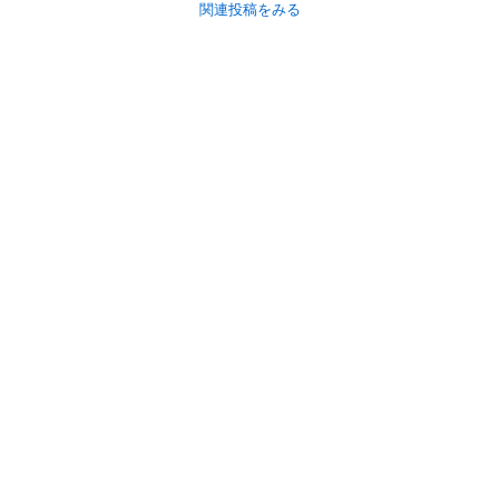
関連投稿をみる
初めての方へ
利用規約
プライバシーポリシー
プライバシー・ステートメント
健全化に資する運用方針
お問い合わせ
運営会社
サイトマップ
ご利用ガイド
フリーワードで探す
PC版で表示
都道府県選択
特定商取引法の表示
利用者情報の外部送信について
© 2011-
2026
Jmty, Inc.