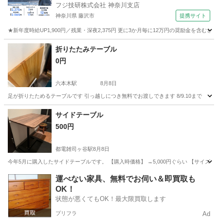
フジ技研株式会社 神奈川支店
神奈川県 藤沢市
提携サイト
★新年度時給UP1,900円／残業・深夜2,375円 更に3か月毎に12万円の奨励金を含む
神奈川
藤沢市
その他
折りたたみテーブル
0円
六本木駅
8月8日
足が折りたためるテーブルです 引っ越しにつき無料でお渡しできます 8/9.10まで
東京
港区
六本木駅
家具
折りたたみ
サイドテーブル
500円
都電雑司ヶ谷駅
8月8日
今年5月に購入したサイドテーブルです。 【購入時価格】 →5,000円ぐらい 【サイズ
東京
豊島区
都電雑司ヶ谷駅
テーブル
運べない家具、無料でお伺い＆即買取も
OK！
状態が悪くてもOK！最大限買取します
プリフラ
Ad