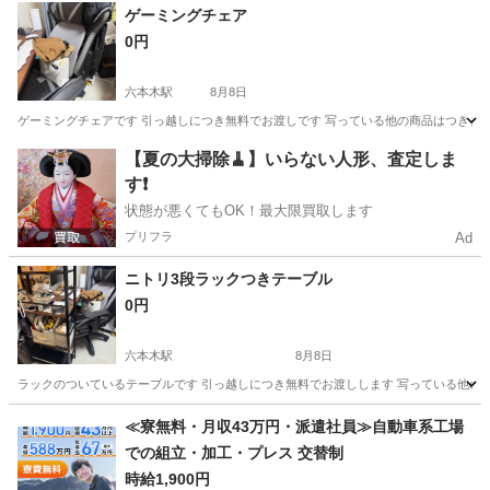
東京
渋谷区
東北沢駅
収納家具
ゲーミングチェア
0円
六本木駅
8月8日
ゲーミングチェアです 引っ越しにつき無料でお渡しです 写っている他の商品はつきません 
東京
港区
六本木駅
家具
ゲーミングチェア
【夏の大掃除🧹】いらない人形、査定しま
す❗️
状態が悪くてもOK！最大限買取します
プリフラ
Ad
ニトリ3段ラックつきテーブル
0円
六本木駅
8月8日
ラックのついているテーブルです 引っ越しにつき無料でお渡しします 写っている他の商品は
東京
港区
六本木駅
テーブル
ラック
≪寮無料・月収43万円・派遣社員≫自動車系工場
での組立・加工・プレス 交替制
時給1,900円