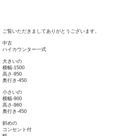
ご覧いただきましてありがとうございます。

中古　

ハイカウンター一式

大きいの

横幅-1500

高さ-950

奥行き-450

小さいの

横幅-900

高さ-960

奥行き-450

斜めの

コンセント付

幅
