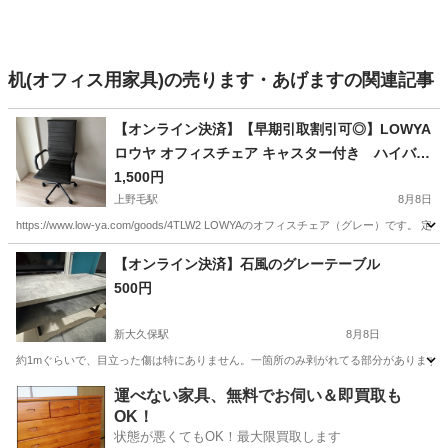
机(オフィス用家具)の売ります・あげますの関連記事
【オンライン決済】【早期引取割引可◎】LOWYA
ロウヤ オフィスチェア キャスター付き ハイバッ
ク
1,500円
上野毛駅
8月8日
https://www.low-ya.com/goods/4TLW2 LOWYAのオフィスチェア（グレー
東京
世田谷区
上野毛駅
オフィス用家具
【オンライン決済】石風のグレーテーブル
500円
新大久保駅
8月8日
約1mぐらいで、目立った傷は特にありません。一箇所のみ剥がれてる部分があります
東京
新宿区
新大久保駅
テーブル
運べない家具、無料でお伺い＆即買取も
OK！
状態が悪くてもOK！最大限買取します