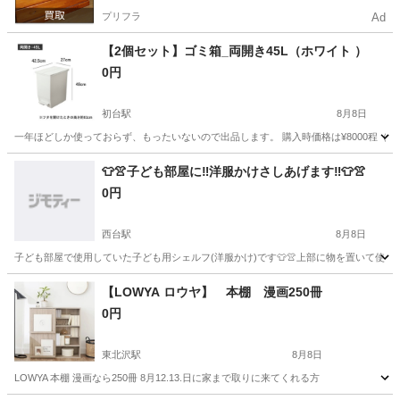
プリフラ
Ad
【2個セット】ゴミ箱_両開き45L（ホワイト ）
0円
初台駅
8月8日
一年ほどしか使っておらず、もったいないので出品します。 購入時価格は¥8000程（2個セット）でし
東京
渋谷区
初台駅
インテリア雑貨/小物
楽天
👕👚子ども部屋に‼️洋服かけさしあげます‼️👕👚
0円
西台駅
8月8日
子ども部屋で使用していた子ども用シェルフ(洋服かけ)です👕👚上部に物を置いて使えます ただい
東京
板橋区
西台駅
収納家具
【LOWYA ロウヤ】 本棚 漫画250冊
0円
東北沢駅
8月8日
LOWYA 本棚 漫画なら250冊 8月12.13.日に家まで取りに来てくれる方