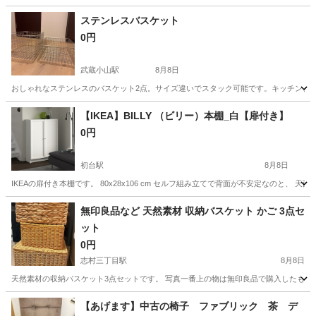
ステンレスバスケット
0円
武蔵小山駅
8月8日
おしゃれなステンレスのバスケット2点。サイズ違いでスタック可能です。キッチン、
東京
品川区
武蔵小山駅
収納家具
バスケット
【IKEA】BILLY （ビリー）本棚_白【扉付き】
0円
初台駅
8月8日
IKEAの扉付き本棚です。 80x28x106 cm セルフ組み立てで背面が不安定なのと、
東京
渋谷区
初台駅
収納家具
BILLY
無印良品など 天然素材 収納バスケット かご 3点セ
ット
0円
志村三丁目駅
8月8日
天然素材の収納バスケット3点セットです。 写真一番上の物は無印良品で購入したもので
東京
板橋区
志村三丁目駅
収納家具
バスケット
【あげます】中古の椅子 ファブリック 茶 デ