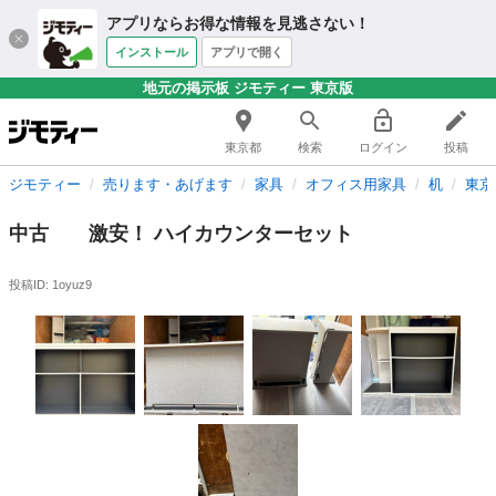
アプリならお得な情報を見逃さない！
インストール
アプリで開く
地元の掲示板 ジモティー 東京版
東京都
検索
ログイン
投稿
ジモティー
売ります・あげます
家具
オフィス用家具
机
東京
中古 激安！ ハイカウンターセット
投稿ID: 1oyuz9