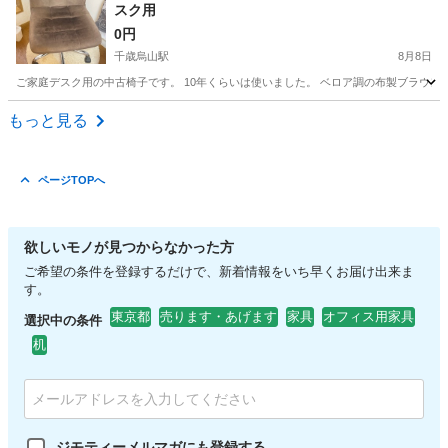
スク用
0円
千歳烏山駅
8月8日
ご家庭デスク用の中古椅子です。 10年くらいは使いました。 ベロア調の布製ブラウン。
東京
世田谷区
千歳烏山駅
椅子
デスク
もっと見る
ページTOPへ
欲しいモノが見つからなかった方
ご希望の条件を登録するだけで、新着情報をいち早くお届け出来ま
す。
東京都
売ります・あげます
家具
オフィス用家具
選択中の条件
机
ジモティーメルマガにも登録する