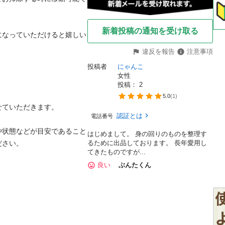
新着投稿の通知を受け取る
になっていただけると嬉しい
違反を報告
注意事項
投稿者
にゃんこ
女性
投稿： 
2
5.0
(
1
)
ていただきます。

認証とは
電話番号
や状態などが目安であること
はじめまして。 身の回りのものを整理す
さい。

るために出品しております。 長年愛用し
てきたものですが...
良い
ぶんたくん