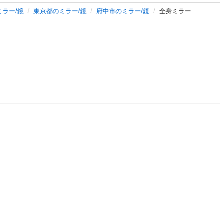
ミラー/鏡
東京都のミラー/鏡
府中市のミラー/鏡
全身ミラー
バシーポリシー
プライバシー・ステートメント
健全化に資する運用
プ
ご利用ガイド
フリーワードで探す
特定商取引法の表示
利用