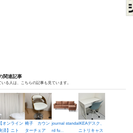
すの関連記事
見ている人は、こちらの記事も見ています。
【オンライン
椅子 カウン
journal standa
IKEAデスク、
決済】ニト
ターチェア
rd fu...
ニトリキャス