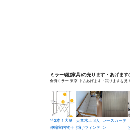
ミラー/鏡(家具)の売ります・あげま
全身ミラー 東京 中古あげます・譲りますを
竿3本！大量
天童木工 3人
レースカーテ
伸縮室内物干
掛けヴィンテ
ン