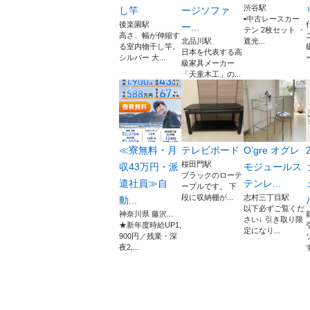
渋谷駅
し竿
ージソファ
▪️中古レースカー
後楽園駅
ー...
テン 2枚セット ・
高さ、幅が伸縮す
北品川駅
遮光...
る室内物干し竿。
日本を代表する高
シルバー 大...
級家具メーカー
「天童木工」の...
≪寮無料・月
テレビボード
O’gre オグレ
桜田門駅
収43万円・派
モジュールス
ブラックのローテ
遣社員≫自
テンレ...
ーブルです。 下
段に収納棚が...
志村三丁目駅
動...
以下必ずご覧くだ
神奈川県 藤沢...
さい↓ 引き取り限
★新年度時給UP1,
定になり...
900円／残業・深
夜2,...