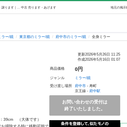
全身ミラー (にゃんこ) 府中のミラー/鏡の中古あげます・譲ります｜ジモティーで不用品の処分
中古
売ります・あげます
地元の掲示
ミラー/鏡
東京都のミラー/鏡
府中市のミラー/鏡
全身ミラー
更新
2026年5月26日 11:25
作成
2026年5月16日 01:07
商品価格
0円
ジャンル
ミラー/鏡
受け渡し場所
府中市
 - 寿町
京王線 - 
府中駅
お問い合わせの受付は
終了いたしました。
：39cm　（大体です）

でお掃除する時に移動可能で