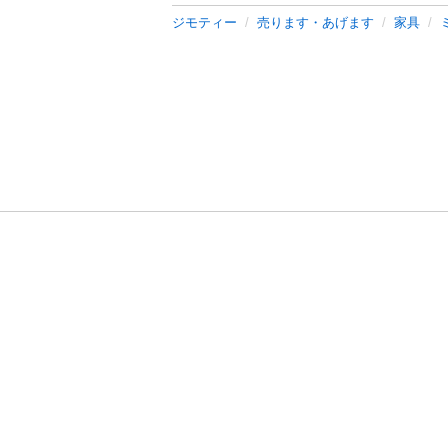
ジモティー
売ります・あげます
家具
利用規約
プライ
運営会社
サイトマッ
© 2011-
2026
Jmty, Inc.