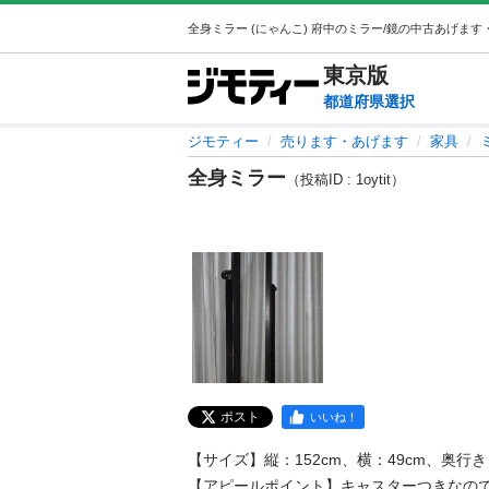
東京
版
都道府県選択
ジモティー
売ります・あげます
家具
全身ミラー
（投稿ID : 1oytit）
ポスト
いいね！
【サイズ】縦：152cm、横：49cm、奥行き
【アピールポイント】キャスターつきなの