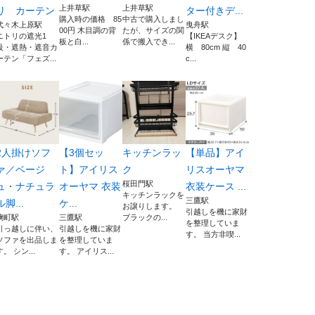
上井草駅
上井草駅
リ カーテン
ター付きデ...
購入時の価格 85
中古で購入しまし
代々木上原駅
曳舟駅
00円 木目調の背
たが、サイズの関
ニトリの遮光1
【IKEAデスク】
板と白...
係で搬入でき...
級・遮熱・遮音カ
横 80cm 縦 40
ーテン「フェズ...
c...
2人掛けソフ
【3個セッ
キッチンラッ
【単品】アイ
ァ／ベージ
ト】アイリス
ク
リスオーヤマ
桜田門駅
ュ・ナチュラ
オーヤマ 衣装
衣装ケース ...
キッチンラックを
三鷹駅
ル脚...
ケ...
お譲りします。
引越しを機に家財
麹町駅
三鷹駅
ブラックの...
を整理していま
引っ越しに伴い、
引越しを機に家財
す。 当方非喫...
ソファを出品しま
を整理していま
す。 シン...
す。 アイリス...