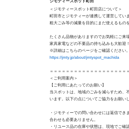
ジモティースポット町田
＜ジモティースポット町田店について＞

町田市とジモティーが連携して運営していま
粗⼤ごみ等の減量を⽬的にまだ使えるものを
たくさん品物がありますのでお気軽にご来場
家具家電などの不要品の持ち込みも大歓迎！
https://jmty.jp/about/jmtyspot_machida
＝＝＝＝＝＝＝＝＝＝＝＝＝＝＝＝＝＝＝＝
＜ご利用案内＞

【ご利用にあたってのお願い】

当スポットは、地域のごみを減らすため、
います。以下の点についてご協力をお願いし
・ジモティーでの問い合わせには返信でき
合わせも必要ありません。

・リユース品の在庫や状態は、現地でご確認