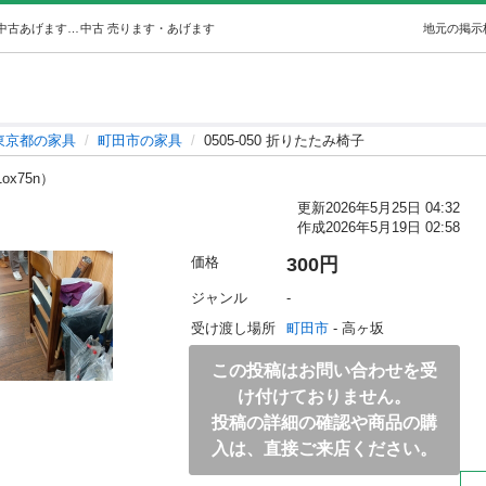
0505-050 折りたたみ椅子 (ジモスポ町田) 町田の家具の中古あげます・譲ります｜ジモティーで不用品の処分
中古
売ります・あげます
地元の掲示
東京都の家具
町田市の家具
0505-050 折りたたみ椅子
1ox75n）
更新
2026年5月25日 04:32
作成
2026年5月19日 02:58
価格
300円
ジャンル
-
受け渡し場所
町田市
 - 高ヶ坂
この投稿はお問い合わせを受
け付けておりません。
投稿の詳細の確認や商品の購
入は、直接ご来店ください。