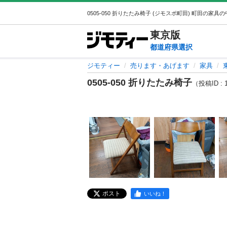
東京
版
都道府県選択
ジモティー
売ります・あげます
家具
0505-050 折りたたみ椅子
（投稿ID : 
ポスト
いいね！