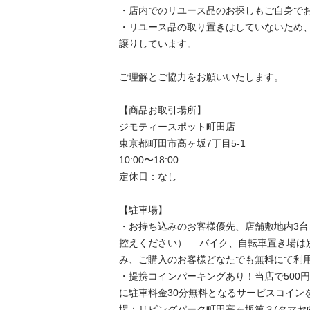
・店内でのリユース品のお探しもご自身でお
・リユース品の取り置きはしていないため
譲りしています。

ご理解とご協力をお願いいたします。

【商品お取引場所】

ジモティースポット町田店

東京都町田市高ヶ坂7丁目5-1

10:00〜18:00

定休日：なし

【駐⾞場】

・お持ち込みのお客様優先、店舗敷地内3
控えください） 　バイク、自転車置き場は
み、ご購入のお客様どなたでも無料にて利用
・提携コインパーキングあり！当店で500
に駐車料金30分無料となるサービスコイン
場：リビングパーク町田高ヶ坂第３(タマヤ向