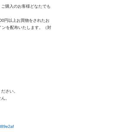
、ご購入のお客様どなたでも
00円以上お買物をされたお
インを配布いたします。（対

さい。

 

c389e2af