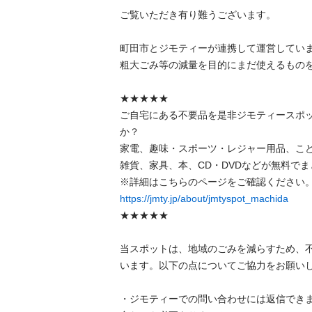
ご覧いただき有り難うございます。

町田市とジモティーが連携して運営しています
粗⼤ごみ等の減量を⽬的にまだ使えるものをリ
★★★★★

ご自宅にある不要品を是非ジモティースポ
か？

家電、趣味・スポーツ・レジャー用品、こ
雑貨、家具、本、CD・DVDなどが無料でまと
https://jmty.jp/about/jmtyspot_machida
★★★★★

当スポットは、地域のごみを減らすため、
います。以下の点についてご協力をお願いします
・ジモティーでの問い合わせには返信でき