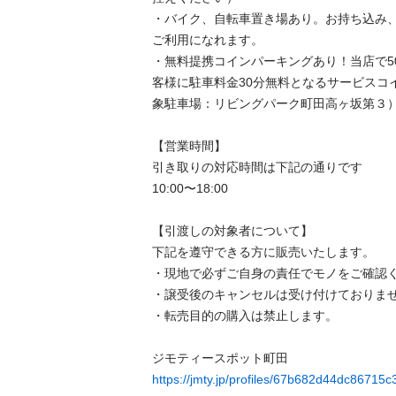
・バイク、自転車置き場あり。お持ち込み
ご利用になれます。

・無料提携コインパーキングあり！当店で5
客様に駐車料金30分無料となるサービスコ
象駐車場：リビングパーク町田高ヶ坂第３）

【営業時間】

引き取りの対応時間は下記の通りです

10:00〜18:00

【引渡しの対象者について】

下記を遵守できる⽅に販売いたします。

・現地で必ずご⾃⾝の責任でモノをご確認くだ
・譲受後のキャンセルは受け付けておりません。
・転売⽬的の購⼊は禁⽌します。

https://jmty.jp/profiles/67b682d44dc86715