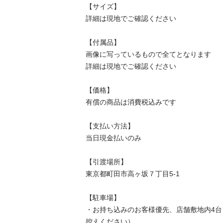
【サイズ】

詳細は現地でご確認ください

【付属品】

画像に写っているもので全てとなります

詳細は現地でご確認ください

【価格】

有償の商品は消費税込みです

【⽀払い⽅法】

当⽇現⾦払いのみ

【引渡場所】

東京都町田市高ヶ坂７丁目5-1

【駐⾞場】

・お持ち込みのお客様優先、店舗敷地内4
控えください）
