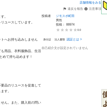
店舗情報をみる
違反を報告
注意事項
投稿者
ジモスポ町田
。

男性
ユースしています。

投稿： 
88974
0.0
ットへお持ち込みしません
認証とは
身分証
法人書類
自己紹介文が設定されていません
ども用品、衣料服飾品、生活
めて持ち込めます！

不要品のリユースを促進して
。

ません。また、購入前の問い