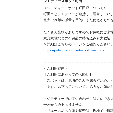
ジモティースポット町田
＜ジモティースポット町田店について＞

町田市とジモティーが連携して運営していま
粗⼤ごみ等の減量を⽬的にまだ使えるものを
たくさん品物がありますのでお気軽にご来場
家具家電などの不要品の持ち込みも大歓迎！
https://jmty.jp/about/jmtyspot_machida
＝＝＝＝＝＝＝＝＝＝＝＝＝＝＝＝＝＝＝＝
＜ご利用案内＞

【ご利用にあたってのお願い】

当スポットは、地域のごみを減らすため、
います。以下の点についてご協力をお願いし
・ジモティーでの問い合わせには返信でき
合わせも必要ありません。

・リユース品の在庫や状態は、現地でご確認