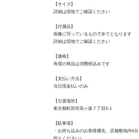
【サイズ】

詳細は現地でご確認ください

【付属品】

画像に写っているもので全てとなります

詳細は現地でご確認ください

【価格】

有償の商品は消費税込みです

【⽀払い⽅法】

当⽇現⾦払いのみ

【引渡場所】

東京都町田市高ヶ坂７丁目5-1

【駐⾞場】

・お持ち込みのお客様優先、店舗敷地内4
控えください）
