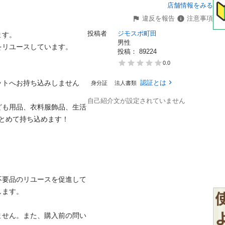
店舗情報をみる
違反を報告
注意事項
投稿者
ジモスポ町田
。

男性
ユースしています。

投稿： 
89224
0.0
ットへお持ち込みしません
認証とは
身分証
法人書類
自己紹介文が設定されていません
ども用品、衣料服飾品、生活
めて持ち込めます！

不要品のリユースを促進して
。

ません。また、購入前の問い