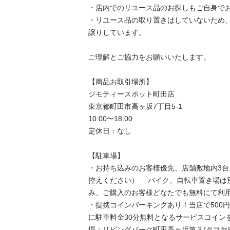
・店内でのリユース品のお探しもご自身でお
・リユース品の取り置きはしていないため
譲りしています。

ご理解とご協力をお願いいたします。

【商品お取引場所】

ジモティースポット町田店

東京都町田市高ヶ坂7丁目5-1

10:00〜18:00

定休日：なし

【駐⾞場】

・お持ち込みのお客様優先、店舗敷地内3
控えください） 　バイク、自転車置き場は
み、ご購入のお客様どなたでも無料にて利用
・提携コインパーキングあり！当店で500
に駐車料金30分無料となるサービスコイン
場：リビングパーク町田高ヶ坂第３(タマヤ向