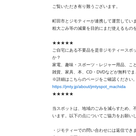
ご覧いただき有り難うございます。

町田市とジモティーが連携して運営しています
粗⼤ごみ等の減量を⽬的にまだ使えるものをリ
★★★★★

ご自宅にある不要品を是非ジモティースポ
か？

家電、趣味・スポーツ・レジャー用品、こ
雑貨、家具、本、CD・DVDなどが無料でまと
https://jmty.jp/about/jmtyspot_machida
★★★★★

当スポットは、地域のごみを減らすため、
います。以下の点についてご協力をお願いします
・ジモティーでの問い合わせには返信でき