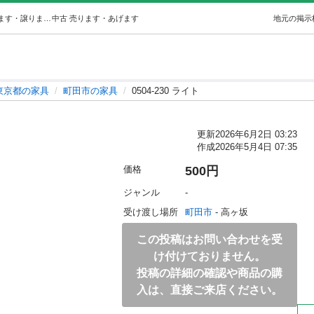
0504-230 ライト (ジモスポ町田) 町田の家具の中古あげます・譲ります｜ジモティーで不用品の処分
中古
売ります・あげます
地元の掲示
東京都の家具
町田市の家具
0504-230 ライト
更新
2026年6月2日 03:23
作成
2026年5月4日 07:35
価格
500円
ジャンル
-
受け渡し場所
町田市
 - 高ヶ坂
この投稿はお問い合わせを受
け付けておりません。
投稿の詳細の確認や商品の購
入は、直接ご来店ください。