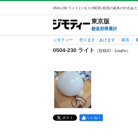
東京
版
都道府県選択
ジモティー
売ります・あげます
家具
0504-230 ライト
（投稿ID : 1owjho）
ポスト
いいね！