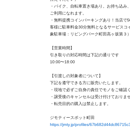
・バイク、自転車置き場あり。お持ち込み
ご利用になれます。

・無料提携コインパーキングあり！当店で5
客様に駐車料金30分無料となるサービスコ
象駐車場：リビングパーク町田高ヶ坂第３）

【営業時間】

引き取りの対応時間は下記の通りです

10:00〜18:00

【引渡しの対象者について】

下記を遵守できる⽅に販売いたします。

・現地で必ずご⾃⾝の責任でモノをご確認くだ
・譲受後のキャンセルは受け付けておりません。
・転売⽬的の購⼊は禁⽌します。

https://jmty.jp/profiles/67b682d44dc86715