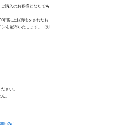
、ご購入のお客様どなたでも
00円以上お買物をされたお
インを配布いたします。（対

さい。

 

c389e2af