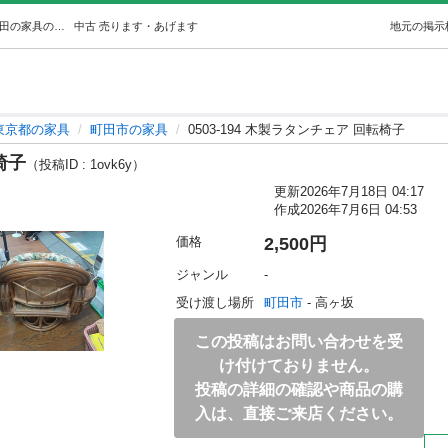
0503-194 木製ラタンチェア 回転椅子 (ジモスポ町田) 町田の家具の中古あげます・譲ります｜ジモティーで不用品の処分
中古
売ります・あげます
地元の掲示
東京都の家具
町田市の家具
0503-194 木製ラタンチェア 回転椅子
椅子
（投稿ID : 1ovk6y）
更新
2026年7月18日 04:17
作成
2026年7月6日 04:53
価格
2,500円
ジャンル
-
受け渡し場所
町田市
 - 高ヶ坂
この投稿はお問い合わせを受
け付けておりません。
投稿の詳細の確認や商品の購
入は、直接ご来店ください。