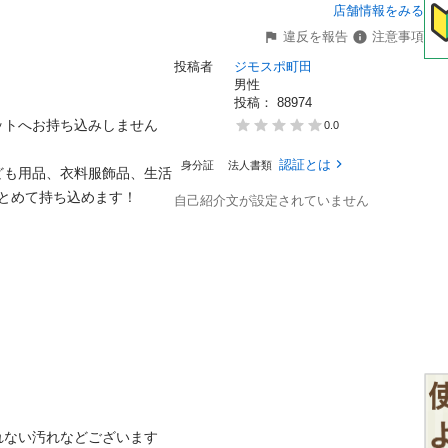
店舗情報をみる
違反を報告
注意事項
投稿者
ジモスポ町田
男性
投稿： 
88974
ットへお持ち込みしません
0.0
認証とは
身分証
法人書類
ども用品、衣料服飾品、生活
とめて持ち込めます！

自己紹介文が設定されていません
ない汚れなどございます
