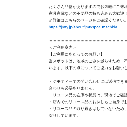
たくさん品物がありますのでお気軽にご来場
家具家電などの不要品の持ち込みも大歓迎！
https://jmty.jp/about/jmtyspot_machida
＝＝＝＝＝＝＝＝＝＝＝＝＝＝＝＝＝＝＝＝
＜ご利用案内＞

【ご利用にあたってのお願い】

当スポットは、地域のごみを減らすため、
います。以下の点についてご協力をお願いし
・ジモティーでの問い合わせには返信でき
合わせも必要ありません。

・リユース品の在庫や状態は、現地でご確認
・店内でのリユース品のお探しもご自身でお
・リユース品の取り置きはしていないため
譲りしています。
