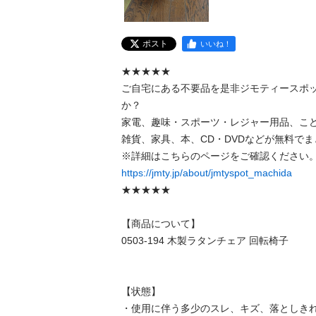
ポスト
いいね！
★★★★★

ご自宅にある不要品を是非ジモティースポ
か？

家電、趣味・スポーツ・レジャー用品、こ
雑貨、家具、本、CD・DVDなどが無料でま
https://jmty.jp/about/jmtyspot_machida
★★★★★

【商品について】

0503-194 木製ラタンチェア 回転椅子

【状態】

・使用に伴う多少のスレ、キズ、落としきれ