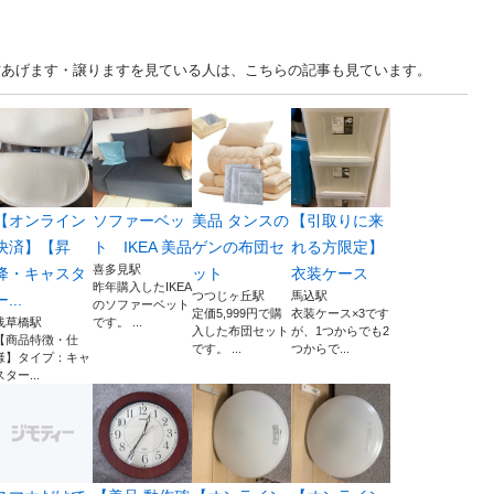
京 中古あげます・譲りますを見ている人は、こちらの記事も見ています。
【オンライン
ソファーベッ
美品 タンスの
【引取りに来
決済】​【昇
ト IKEA 美品
ゲンの布団セ
れる方限定】
喜多見駅
降・キャスタ
ット
衣装ケース
昨年購入したIKEA
つつじヶ丘駅
馬込駅
ー...
のソファーベット
定価5,999円で購
衣装ケース×3です
浅草橋駅
です。 ...
入した布団セット
が、1つからでも2
​【商品特徴・仕
です。 ...
つからで...
様】 ​タイプ：キャ
スター...