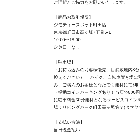
ご理解とご協力をお願いいたします。

【商品お取引場所】

ジモティースポット町田店

東京都町田市高ヶ坂7丁目5-1

10:00〜18:00

定休日：なし

【駐⾞場】

・お持ち込みのお客様優先、店舗敷地内3
控えください） 　バイク、自転車置き場は
み、ご購入のお客様どなたでも無料にて利用
・提携コインパーキングあり！当店で500
に駐車料金30分無料となるサービスコイン
場：リビングパーク町田高ヶ坂第３(タマヤ向
【⽀払い⽅法】

当日現金払い
