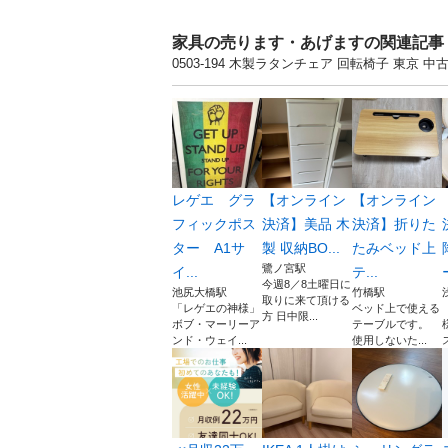
家具の売ります・あげますの関連記事
0503-194 木製ラタンチェア 回転椅子 東
レゲエ グラ
【オンライン
【オンライン
フィックポス
決済】美品 木
決済】折りた
ター A1サ
製 収納BO...
たみベッド上
鷺ノ宮駅
イ...
テ...
今週8／8土曜日に
池尻大橋駅
竹橋駅
取りに来て頂ける
「レゲエの神様」
ベッド上で使える
方 日中限...
ボブ・マーリーア
テーブルです。
ンド・ウェイ...
使用しないた...