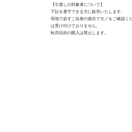
【引渡しの対象者について】

下記を遵守できる⽅に販売いたします。

現地で必ずご⾃⾝の責任でモノをご確認く
は受け付けておりません。

転売⽬的の購⼊は禁⽌します。