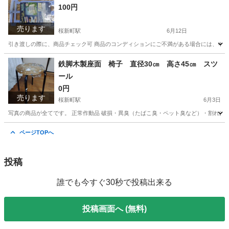
100円
売ります
桜新町駅
6月12日
引き渡しの際に、商品チェック可 商品のコンディションにご不満がある場合には、キャン
東京
世田谷区
桜新町駅
洗濯用品
商品
鉄脚木製座面 椅子 直径30㎝ 高さ45㎝ スツ
ール
0円
売ります
桜新町駅
6月3日
写真の商品が全てです。 正常作動品 破損・異臭（たばこ臭・ペット臭など）・割れはご
東京
世田谷区
桜新町駅
椅子
鉄脚
ページTOPへ
投稿
誰でも今すぐ30秒で投稿出来る
投稿画面へ (無料)