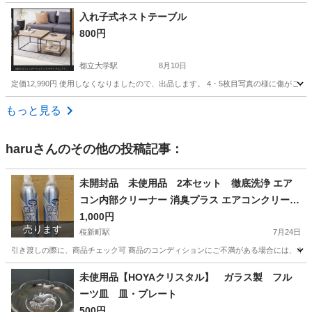
東京
大田区
糀谷駅
ベッド
素人
入れ子式ネストテーブル
800円
都立大学駅
8月10日
定価12,990円 使用しなくなりましたので、出品します。 4・5枚目写真の様に傷
東京
目黒区
都立大学駅
テーブル
もっと見る
haru
さんのその他の投稿記事：
未開封品 未使用品 2本セット 徹底洗浄 エア
コン内部クリーナー 消臭プラス エアコンクリーナ
ー Ag消臭プラス スプレー 洗浄 除菌 消臭 アルミ
1,000円
売ります
フィン 熱交換器
桜新町駅
7月24日
引き渡しの際に、商品チェック可 商品のコンディションにご不満がある場合には、キャン
東京
世田谷区
桜新町駅
その他
クリーナー
未使用品【HOYAクリスタル】 ガラス製 フル
ーツ皿 皿・プレート
500円