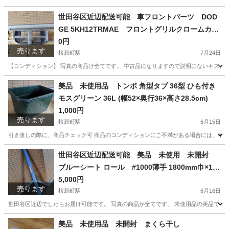
東京
世田谷区
桜新町駅
収納家具
商品
世田谷区近辺配送可能 車フロントパーツ DOD
GE 5KH12TRMAE フロントグリルクロームカバ
ー
0円
売ります
桜新町駅
7月24日
【コンディション】 写真の商品げ全てです。 中古品になりますので説明にないキズ、スレ
東京
世田谷区
桜新町駅
その他
フロントグリル
美品 未使用品 トンボ 角型タブ 36型 ひも付き
モスグリーン 36L (幅52×奥行36×高さ28.5cm)
1,000円
売ります
桜新町駅
6月15日
引き渡しの際に、商品チェック可 商品のコンディションにご不満がある場合には、キャン
東京
世田谷区
桜新町駅
その他
世田谷区近辺配送可能 美品 未使用 未開封
ブルーシート ロール #1000薄手 1800mm巾×100
m巻 1本 資材屋本舗
5,000円
売ります
桜新町駅
6月16日
世田谷区近辺でしたらお届け可能です。 写真の商品が全てです。 未使用品の美品です。
東京
世田谷区
桜新町駅
その他
美品 未使用品 未開封 まくら干し