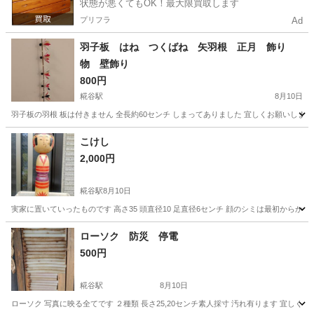
状態が悪くてもOK！最大限買取します
プリフラ
Ad
羽子板 はね つくばね 矢羽根 正月 飾り
物 壁飾り
800円
糀谷駅
8月10日
羽子板の羽根 板は付きません 全長約60センチ しまってありました 宜しくお願いします
東京
大田区
糀谷駅
インテリア雑貨/小物
羽子板
こけし
2,000円
糀谷駅
8月10日
実家に置いていったものです 高さ35 頭直径10 足直径6センチ 顔のシミは最初からか
東京
大田区
糀谷駅
家具
こけし
ローソク 防災 停電
500円
糀谷駅
8月10日
ローソク 写真に映る全てです ２種類 長さ25,20センチ素人採寸 汚れ有ります 宜しく