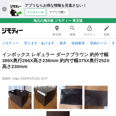
アプリならお得な情報を見逃さない！
インストール
アプリで開く
地元の掲示板 ジモティー 東京版
東京都
検索
ログイン
投稿
ジモティー
売ります・あげます
家具
収納家具
収納ケース
東
インボックス レギュラー ダークブラウン 約外寸幅
389X奥行266X高さ236mm 約内寸幅375X奥行252X
高さ230mm
投稿ID: 1otjpz
2026年6月13日 16:07