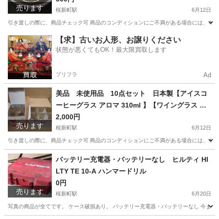
売ります
桜新町駅
6月12日
引き渡しの際に、商品チェック可 商品のコンディションにご不満がある場合には、キャン
東京
世田谷区
桜新町駅
食器
フルーツ
【求】古いお人形、お譲りください
状態が悪くてもOK！最大限買取します
プリフラ
Ad
美品 未使用品 10点セット 日本製【アイスコ
ーヒーグラス アロマ 310ml 】【ワイングラス ソ
ーダガラス 250ml 】
2,000円
売ります
桜新町駅
6月12日
引き渡しの際に、商品チェック可 商品のコンディションにご不満がある場合には、キャン
東京
世田谷区
桜新町駅
食器
グラス
バッテリー充電器・バッテリーなし ヒルティ HI
LTY TE 10-A ハンマードリル
0円
売ります
桜新町駅
6月20日
写真の商品が全てです。 ケース破損あり。 バッテリー充電器・バッテリーなし 今まで