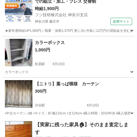
での組立・加工・プレス 交替制
時給1,900円
フジ技研株式会社 神奈川支店
神奈川県 藤沢市
提携サイト
★新年度時給UP1,900円／残業・深夜2,375円 更に3か月毎に12万円の奨励金を含む
神奈川
藤沢市
その他
カラーボックス
1,000円
松原駅
8月10日
カラーボックス
東京
世田谷区
松原駅
収納家具
【ニトリ】葉っぱ模様 カーテン
300円
渋谷駅
8月10日
▪️中古カーテン 1枚 ▪️サイズ：約 幅115cm ×丈124cm ▪️購入時期：2010年頃 ▪
東京
渋谷区
渋谷駅
カーテン、ブラインド
カーテン
【実家に残った家具🏠】そのまま査定しま
す