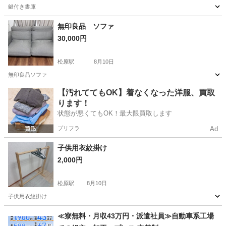
鍵付き書庫
東京
世田谷区
松原駅
オフィス用家具
無印良品 ソファ
30,000円
松原駅
8月10日
無印良品ソファ
東京
世田谷区
松原駅
ソファ
【汚れててもOK】着なくなった洋服、買取
ります！
状態が悪くてもOK！最大限買取します
プリフラ
Ad
子供用衣紋掛け
2,000円
松原駅
8月10日
子供用衣紋掛け
東京
世田谷区
松原駅
その他
≪寮無料・月収43万円・派遣社員≫自動車系工場