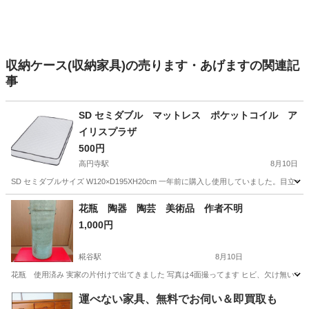
収納ケース(収納家具)の売ります・あげますの関連記
事
SD セミダブル マットレス ポケットコイル ア
イリスプラザ
500円
高円寺駅
8月10日
SD セミダブルサイズ W120×D195XH20cm 一年前に購入し使用していました。目
東京
杉並区
高円寺駅
寝具
花瓶 陶器 陶芸 美術品 作者不明
1,000円
糀谷駅
8月10日
花瓶 使用済み 実家の片付けで出てきました 写真は4面撮ってます ヒビ、欠け無いです 作
東京
大田区
糀谷駅
インテリア雑貨/小物
使用済み
運べない家具、無料でお伺い＆即買取も