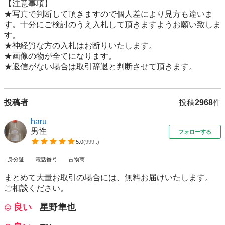
【注意事項】

★写真で判断して頂きますので個人差により見方も違いま
す。十分にご検討のうえ入札して頂きますようお願い致しま
す。

★神経質な方の入札はお断りいたします。

★画像の物が全てになります。

★返信がない場合は取引辞退と判断させて頂きます。
投稿者
投稿
2968
件
haru
男性
フォローする
5.0
(
999..
)
身分証
電話番号
古物商
まとめて大量お取引の場合には、無料お届けいたします。
ご相談ください。
良い
星野隼也