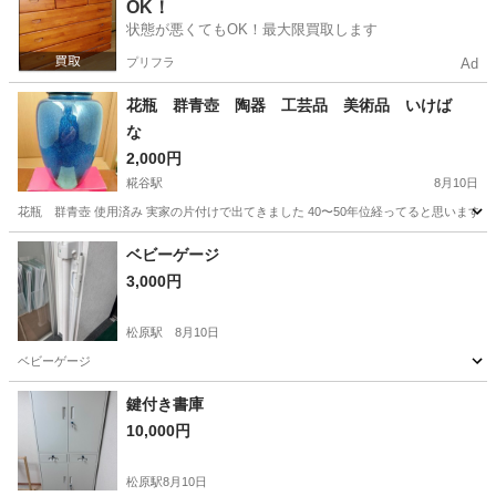
OK！
状態が悪くてもOK！最大限買取します
プリフラ
Ad
花瓶 群青壺 陶器 工芸品 美術品 いけば
な
2,000円
糀谷駅
8月10日
花瓶 群青壺 使用済み 実家の片付けで出てきました 40〜50年位経ってると思います ヒビ
東京
大田区
糀谷駅
インテリア雑貨/小物
工芸
ベビーゲージ
3,000円
松原駅
8月10日
ベビーゲージ
東京
世田谷区
松原駅
その他
鍵付き書庫
10,000円
松原駅
8月10日