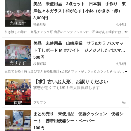
東京
世田谷区
桜新町駅
その他
美品 未使用品 3点セット 日本製 手作り 東
洋佐々木ガラス | 和がらす | 小鉢（かき氷・赤）ソ
ーダライムガラス(ファインクリア)
3,000円
売ります
桜新町駅
6月4日
引き渡しの際に、商品チェック可 商品のコンディションにご不満がある場合には、キャン
東京
世田谷区
桜新町駅
食器
かき氷
美品 未使用品 山崎産業 サラ&カラ バスマッ
ト干しボード M ホワイト ジメジメしたバスマッ
トもパッと干せる！
500円
売ります
桜新町駅
6月3日
女性でも軽々持ち運びできる軽量設計●足拭きマットがサラッ＆カラッときもちいい！バス
東京
世田谷区
桜新町駅
その他
【求】古いお人形、お譲りください
状態が悪くてもOK！最大限買取します
プリフラ
Ad
まとめ売り 未使用品 便器クッション 便器シ
ート 携帯用便器シートペーパー
100円