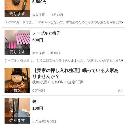
5,500円
売ります
大久保駅
5月18日
8GのSDカード付き。ドタキャンしない方、中古品のためサイズや状態などが目安であ
東京
新宿区
大久保駅
カメラ
Nikon
テーブルと椅子
500円
売ります
大久保駅
5月10日
テーブルと椅子三つ。 とくに目立った傷はありまません。 状態はいいのでまだまだ使え
東京
新宿区
大久保駅
テーブル
状態
【実家の押し入れ整理】眠っている人形あ
りませんか？
状態が悪くてもOK🙆‍♀️査定0円‼️
COYASH
Ad
鏡
100円
売ります
大久保駅
5月30日