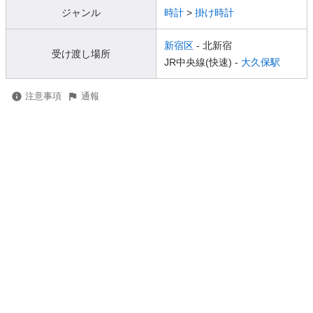
ジャンル
時計
>
掛け時計
新宿区
- 北新宿
受け渡し場所
JR中央線(快速) -
大久保駅
注意事項
通報