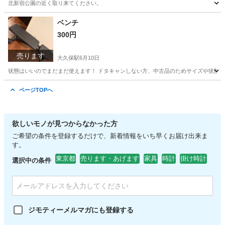
北新宿公園の近く取り来てください。
東京
新宿区
大久保駅
家具
ベンチ
300円
売ります
大久保駅
6月10日
状態はいいのでまだまだ使えます！ ドタキャンしない方、中古品のためサイズや状態
東京
新宿区
大久保駅
スポーツ
ベンチ
ページTOPへ
欲しいモノが見つからなかった方
ご希望の条件を登録するだけで、新着情報をいち早くお届け出来ま
す。
東京都
売ります・あげます
家具
時計
掛け時計
選択中の条件
ジモティーメルマガにも登録する