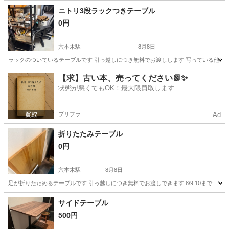
東京
港区
六本木駅
家具
ニトリ3段ラックつきテーブル
0円
六本木駅
8月8日
ラックのついているテーブルです 引っ越しにつき無料でお渡しします 写っている他の商品は
東京
港区
六本木駅
テーブル
【求】古い本、売ってください📗✨
状態が悪くてもOK！最大限買取します
プリフラ
Ad
折りたたみテーブル
0円
六本木駅
8月8日
足が折りたためるテーブルです 引っ越しにつき無料でお渡しできます 8/9.10まで
東京
港区
六本木駅
家具
サイドテーブル
500円