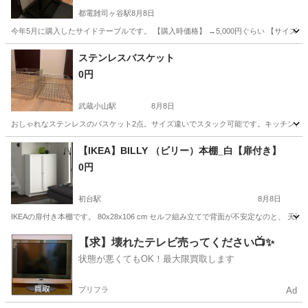
都電雑司ヶ谷駅
8月8日
今年5月に購入したサイドテーブルです。 【購入時価格】 →5,000円ぐらい 【サイズ
東京
豊島区
都電雑司ヶ谷駅
テーブル
ステンレスバスケット
0円
武蔵小山駅
8月8日
おしゃれなステンレスのバスケット2点。サイズ違いでスタック可能です。キッチン、
東京
品川区
武蔵小山駅
収納家具
バスケット
【IKEA】BILLY （ビリー）本棚_白【扉付き】
0円
初台駅
8月8日
IKEAの扉付き本棚です。 80x28x106 cm セルフ組み立てで背面が不安定なのと、
東京
渋谷区
初台駅
収納家具
BILLY
【求】壊れたテレビ売ってください📺✨
状態が悪くてもOK！最大限買取します
プリフラ
Ad