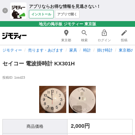
アプリならお得な情報を見逃さない！
インストール
アプリで開く
地元の掲示板 ジモティー 東京版
東京都
検索
ログイン
投稿
ジモティー
売ります・あげます
家具
時計
掛け時計
東京都の
セイコー 電波掛時計 KX301H
投稿ID: 1osd23
2,000円
商品価格