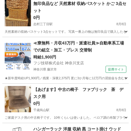
無印良品など 天然素材 収納バスケット かご 3点セ
ット
0円
志村三丁目駅
8月8日
天然素材の収納バスケット3点セットです。 写真一番上の物は無印良品で購入したもので
東京
板橋区
志村三丁目駅
収納家具
バスケット
≪寮無料・月収43万円・派遣社員≫自動車系工場
での組立・加工・プレス 交替制
時給1,900円
フジ技研株式会社 神奈川支店
神奈川県 藤沢市
提携サイト
★新年度時給UP1,900円／残業・深夜2,375円 更に3か月毎に12万円の奨励金を含む
神奈川
藤沢市
その他
【あげます】中古の椅子 ファブリック 茶 デ
スク用
0円
千歳烏山駅
8月8日
ご家庭デスク用の中古椅子です。 10年くらいは使いました。 ベロア調の布製ブラウン。
東京
世田谷区
千歳烏山駅
椅子
デスク
ハンガーラック 洋服 収納 黒 コート掛け ウッド