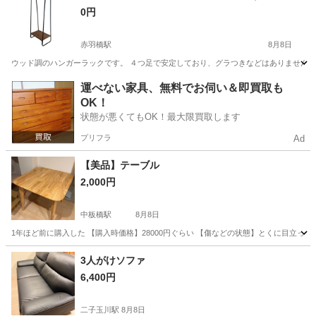
0円
赤羽橋駅
8月8日
ウッド調のハンガーラックです。 ４つ足で安定しており、グラつきなどはありません。 
東京
港区
赤羽橋駅
収納家具
運べない家具、無料でお伺い＆即買取も
OK！
状態が悪くてもOK！最大限買取します
プリフラ
Ad
【美品】テーブル
2,000円
中板橋駅
8月8日
1年ほど前に購入した 【購入時価格】28000円ぐらい 【傷などの状態】とくに目立
東京
板橋区
中板橋駅
テーブル
3人がけソファ
6,400円
二子玉川駅
8月8日