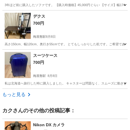
3年ほど前に購入したソファです。 【購入時価格】45,000円ぐらい 【サイズ】幅174
東京
世田谷区
二子玉川駅
ソファ
デクス
700円
梅屋敷駅
8月8日
高さ150cm、幅120cm、奥行き55cmです。 とてもしっかりした机です。ご希望で
東京
大田区
梅屋敷駅
テーブル
奥行き
スーツケース
700円
梅屋敷駅
8月8日
私は北海道へ旅行した時に購入しました。 キャスターは問題なく、スムーズに動きます
東京
大田区
梅屋敷駅
家具
もっと見る
カク
さんのその他の投稿記事：
Nikon DX カメラ