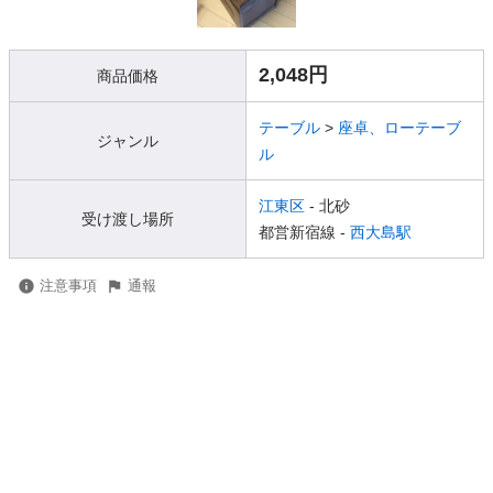
2,048円
商品価格
テーブル
>
座卓、ローテーブ
ジャンル
ル
江東区
- 北砂
受け渡し場所
都営新宿線 -
西大島駅
注意事項
通報