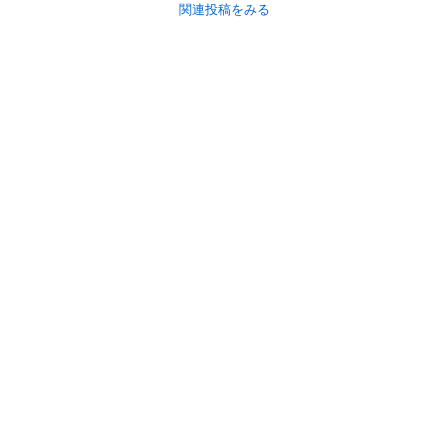
関連投稿をみる
初めての方へ
利用規約
プライバシーポリシー
プライバシー・ステートメント
健全化に資する運用方針
お問い合わせ
運営会社
サイトマップ
ご利用ガイド
フリーワードで探す
PC版で表示
都道府県選択
特定商取引法の表示
利用者情報の外部送信について
© 2011-
2026
Jmty, Inc.