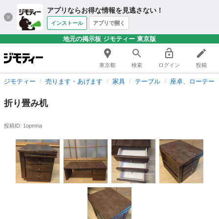
アプリならお得な情報を見逃さない！
インストール
アプリで開く
地元の掲示板 ジモティー 東京版
東京都
検索
ログイン
投稿
ジモティー
売ります・あげます
家具
テーブル
座卓、ローテー
折り畳み机
投稿ID: 1opmna