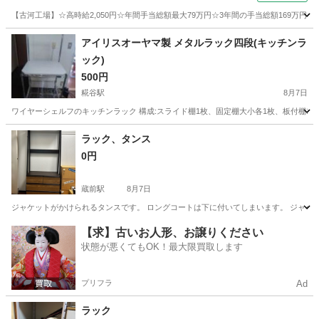
【古河工場】☆高時給2,050円☆年間手当総額最大79万円☆3年間の手当総額169万円
茨城
古河市
その他
アイリスオーヤマ製 メタルラック四段(キッチンラ
ック)
500円
糀谷駅
8月7日
ワイヤーシェルフのキッチンラック 構成:スライド棚1枚、固定棚大小各1枚、板付棚1枚、19mm
東京
大田区
糀谷駅
収納家具
ラック、タンス
0円
蔵前駅
8月7日
ジャケットがかけられるタンスです。 ロングコートは下に付いてしまいます。 ジャケッ
東京
台東区
蔵前駅
収納家具
【求】古いお人形、お譲りください
状態が悪くてもOK！最大限買取します
プリフラ
Ad
ラック