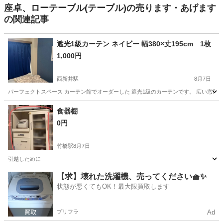
座卓、ローテーブル(テーブル)の売ります・あげます
の関連記事
遮光1級カーテン ネイビー 幅380×丈195cm 1枚
1,000円
西新井駅
8月7日
パーフェクトスペース カーテン館でオーダーした 遮光1級のカーテンです。 広い窓用
東京
足立区
西新井駅
カーテン、ブラインド
食器棚
0円
竹橋駅
8月7日
引越しために
東京
千代田区
竹橋駅
収納家具
【求】壊れた洗濯機、売ってください🧺✨
状態が悪くてもOK！最大限買取します
プリフラ
Ad