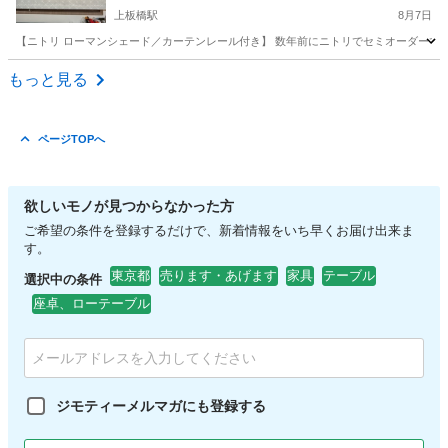
上板橋駅
8月7日
【ニトリ ローマンシェード／カーテンレール付き】 数年前にニトリでセミオーダーで購
東京
板橋区
上板橋駅
カーテン、ブラインド
もっと見る
ページTOPへ
欲しいモノが見つからなかった方
ご希望の条件を登録するだけで、新着情報をいち早くお届け出来ま
す。
東京都
売ります・あげます
家具
テーブル
選択中の条件
座卓、ローテーブル
ジモティーメルマガにも登録する