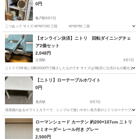
0円
亀戸駅
8月7日
二つあって サイズ:40*60*100 三段 40*60*80 二段
東京
江東区
亀戸駅
家具
ラック
【オンライン決済】ニトリ 回転ダイニングチェ
ア2個セット
2,048円
古淵駅
8月7日
ニトリで3年前に1脚20000円で購入したものです サイズは3枚目に公式のもの載せまし
東京
町田市
古淵駅
椅子
【ニトリ】ローテーブルホワイト
0円
曳舟駅
8月7日
清潔感のあるホワイトカラーで、シンプルで使いやすい長方形のニトリローテーブルです。 - カ
東京
台東区
曳舟駅
テーブル
正方形
ローマンシェード カーテン 約200×107cm ニトリ
セミオーダー レール付き グレー
2,500円