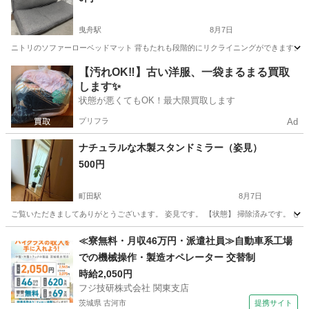
曳舟駅
8月7日
ニトリのソファーローベッドマット 背もたれも段階的にリクライニングができます。 フ
東京
台東区
曳舟駅
ソファ
ローソファベッド
【汚れOK‼️】古い洋服、一袋まるまる買取
します✨
状態が悪くてもOK！最大限買取します
プリフラ
Ad
ナチュラルな木製スタンドミラー（姿見）
500円
町田駅
8月7日
ご覧いただきましてありがとうございます。 姿見です。 【状態】 掃除済みです。 しかし使
東京
町田市
町田駅
ミラー/鏡
≪寮無料・月収46万円・派遣社員≫自動車系工場
での機械操作・製造オペレーター 交替制
時給2,050円
フジ技研株式会社 関東支店
茨城県 古河市
提携サイト