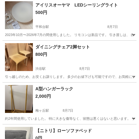
アイリスオーヤマ LEDシーリングライト
500円
平和台駅
8月7日
2023年10月〜2026年7月の間使用しました。 リモコンは新品です。 引き渡しは、 自宅
東京
練馬区
平和台駅
照明器具
アイリスオーヤマ
ダイニングチェア2脚セット
800円
渋谷駅
8月7日
引っ越しのため、お安くお譲りします。 多少のお値下げも可能ですので、お気軽にご相談
東京
渋谷区
渋谷駅
椅子
A型ハンガーラック
2,000円
梅ヶ丘駅
8月7日
約2年間使用していました。 特に大きな傷等なく、状態は悪くはないと思います。 サイズは
東京
世田谷区
梅ヶ丘駅
収納家具
A型
【ニトリ】ローソファベッド
0円