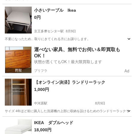
東京
渋谷区
代々木上原駅
カーペット/マット/ラグ
小さいテーブル Ikea
0円
カーペット
京王多摩センター駅
8月9日
不要になったため、取りにきてくれる方にお譲りします。
東京
多摩市
京王多摩センター駅
オフィス用家具
運べない家具、無料でお伺い＆即買取も
OK！
状態が悪くてもOK！最大限買取します
プリフラ
Ad
【オンライン決済】ランドリーラック
1,000円
中河原駅
8月9日
サイズ 4年ほど前に購入した洗濯機の上部に収納を設けるためのランドリーラックです
東京
府中市
中河原駅
家具
IKEA ダブルヘッド
18,000円