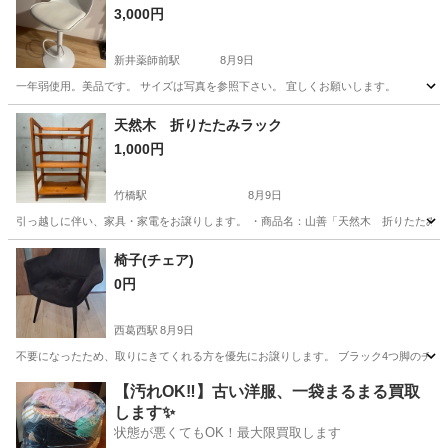
3,000円
新井薬師前駅
8月9日
一年弱使用。美品です。 サイズは写真を参照下さい。 宜しくお願いします。
東京
中野区
新井薬師前駅
椅子
天然木 折りたたみラック
1,000円
竹橋駅
8月9日
引っ越しに伴い、家具・家電をお譲りします。 ・商品名：山善「天然木 折りたたみラッ
東京
千代田区
竹橋駅
収納家具
椅子(チェア)
0円
西葛西駅
8月9日
不要になったため、取りにきてくれる方を優先にお譲りします。 ブラック4つ脚のチェ
東京
江戸川区
西葛西駅
椅子
【汚れOK‼️】古い洋服、一袋まるまる買取
します✨
状態が悪くてもOK！最大限買取します