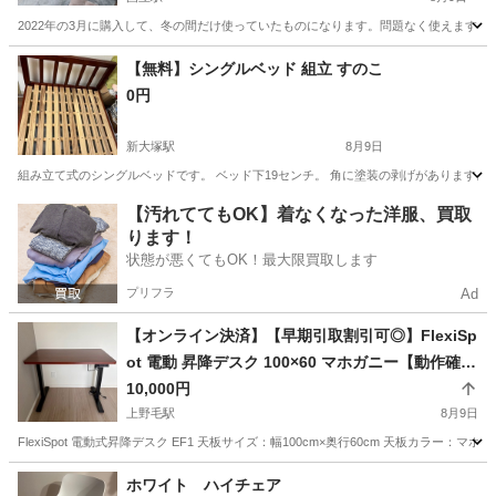
2022年の3月に購入して、冬の間だけ使っていたものになります。問題なく使えます
東京
国立市
国立駅
テーブル
フロット
【無料】シングルベッド 組立 すのこ
0円
新大塚駅
8月9日
組み立て式のシングルベッドです。 ベッド下19センチ。 角に塗装の剥げがあります。
東京
文京区
新大塚駅
ベッド
すのこ
【汚れててもOK】着なくなった洋服、買取
ります！
状態が悪くてもOK！最大限買取します
プリフラ
Ad
【オンライン決済】【早期引取割引可◎】FlexiSp
ot 電動 昇降デスク 100×60 マホガニー【動作確認
済】
10,000円
上野毛駅
8月9日
FlexiSpot 電動式昇降デスク EF1 天板サイズ：幅100cm×奥行60cm 天板カ
東京
世田谷区
上野毛駅
テーブル
ホワイト ハイチェア