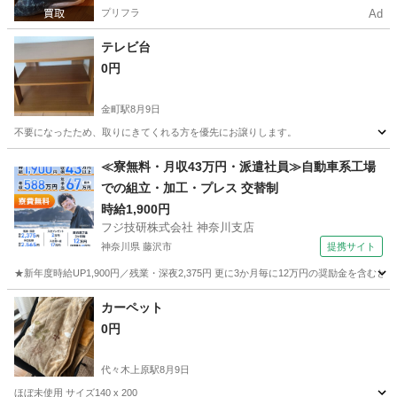
プリフラ
Ad
テレビ台
0円
金町駅
8月9日
不要になったため、取りにきてくれる方を優先にお譲りします。
東京
葛飾区
金町駅
テーブル
譲り
≪寮無料・月収43万円・派遣社員≫自動車系工場
での組立・加工・プレス 交替制
時給1,900円
フジ技研株式会社 神奈川支店
神奈川県 藤沢市
提携サイト
★新年度時給UP1,900円／残業・深夜2,375円 更に3か月毎に12万円の奨励金を含む
神奈川
藤沢市
その他
カーペット
0円
代々木上原駅
8月9日
ほぼ未使用 サイズ140 x 200