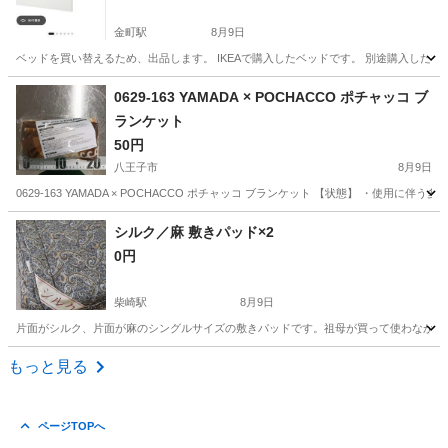
金町駅
8月9日
ベッドを買い替えるため、出品します。 IKEAで購入したベッドです。 別途購入した
東京
葛飾区
金町駅
ベッド
0629-163 YAMADA × POCHACCO ポチャッコ ブ
ランケット
50円
八王子市
8月9日
0629-163 YAMADA × POCHACCO ポチャッコ ブランケット 【状態】 ・
東京
八王子市
寝具
ポチャッコ
シルク／麻 敷きパッド×2
0円
柴崎駅
8月9日
片面がシルク、片面が麻のシングルサイズの敷きパッドです。祖母が買って使わなかったも
東京
調布市
柴崎駅
寝具
もっと見る
ページTOPへ