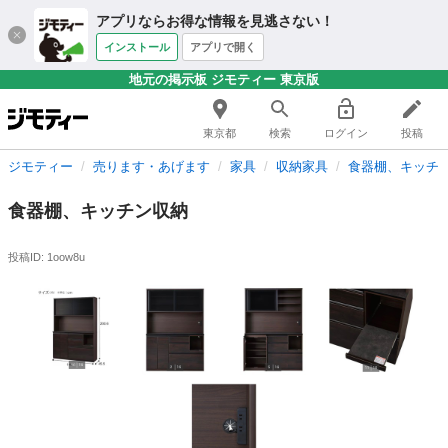
アプリならお得な情報を見逃さない！
インストール
アプリで開く
地元の掲示板 ジモティー 東京版
東京都
検索
ログイン
投稿
ジモティー
売ります・あげます
家具
収納家具
食器棚、キッチ
食器棚、キッチン収納
投稿ID: 1oow8u