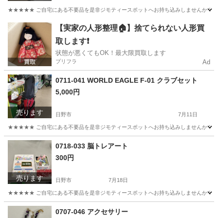
★★★★★ ご自宅にある不要品を是非ジモティースポットへお持ち込みしませんか？ 家電や家具
東京
日野市
食器
現地
【実家の人形整理🏠】捨てられない人形買
取します❗️
状態が悪くてもOK！最大限買取します
プリフラ
Ad
0711-041 WORLD EAGLE F-01 クラブセット
5,000円
売ります
日野市
7月11日
★★★★★ ご自宅にある不要品を是非ジモティースポットへお持ち込みしませんか？ 家電や家具
東京
日野市
ゴルフ
0718-033 脳トレアート
300円
売ります
日野市
7月18日
★★★★★ ご自宅にある不要品を是非ジモティースポットへお持ち込みしませんか？ 家電や家具
東京
日野市
おもちゃ
現地
0707-046 アクセサリー