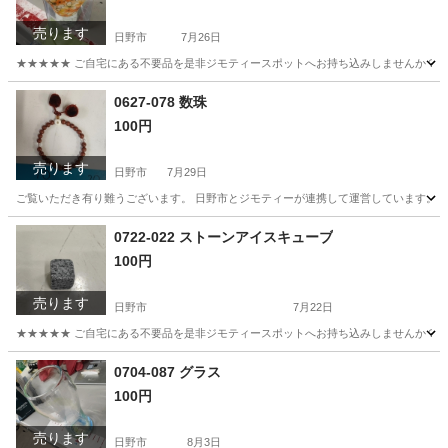
売ります
日野市
7月26日
★★★★★ ご自宅にある不要品を是非ジモティースポットへお持ち込みしませんか？ 家電や家具
東京
日野市
照明器具
現地
0627-078 数珠
100円
売ります
日野市
7月29日
ご覧いただき有り難うございます。 日野市とジモティーが連携して運営しています。 粗
東京
日野市
アクセサリー
現地
0722-022 ストーンアイスキューブ
100円
売ります
日野市
7月22日
★★★★★ ご自宅にある不要品を是非ジモティースポットへお持ち込みしませんか？ 家電や家具
東京
日野市
食器
現地
0704-087 グラス
100円
売ります
日野市
8月3日