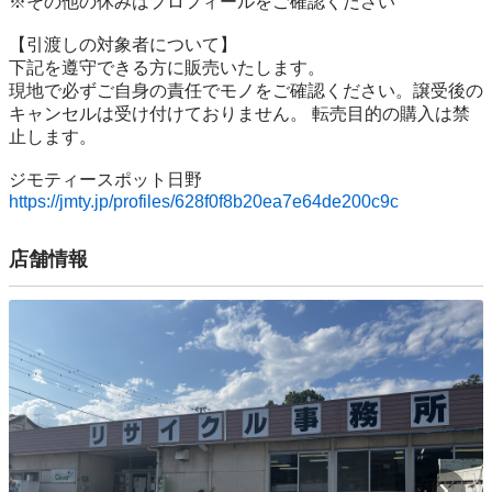
※その他の休みはプロフィールをご確認ください

【引渡しの対象者について】

下記を遵守できる⽅に販売いたします。

現地で必ずご⾃⾝の責任でモノをご確認ください。譲受後の
キャンセルは受け付けておりません。 転売⽬的の購⼊は禁
⽌します。

https://jmty.jp/profiles/628f0f8b20ea7e64de200c9c
店舗情報