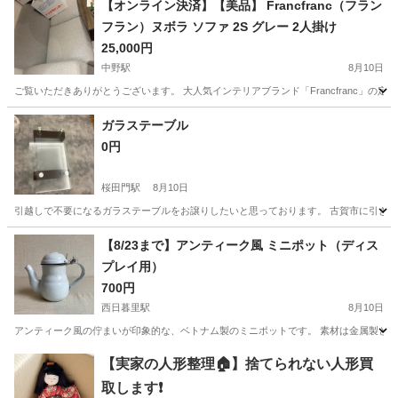
【オンライン決済】【美品】 Francfranc（フラン
フラン）ヌボラ ソファ 2S グレー 2人掛け
25,000円
中野駅
8月10日
ご覧いただきありがとうございます。 大人気インテリアブランド「Francfranc」の
東京
中野区
中野駅
ソファ
ガラステーブル
0円
桜田門駅
8月10日
引越しで不要になるガラステーブルをお譲りしたいと思っております。 古賀市に引き
東京
千代田区
桜田門駅
家具
ガラス
【8/23まで】アンティーク風 ミニポット（ディス
プレイ用）
700円
西日暮里駅
8月10日
アンティーク風の佇まいが印象的な、ベトナム製のミニポットです。 素材は金属製と思
東京
台東区
西日暮里駅
インテリア雑貨/小物
【実家の人形整理🏠】捨てられない人形買
取します❗️