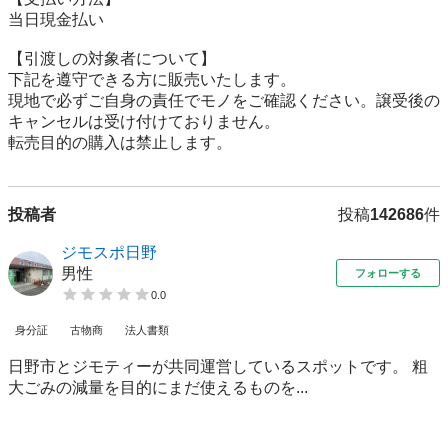
当日現金払い

【引渡しの対象者について】

下記を遵守できる⽅に販売いたします。

現地で必ずご⾃⾝の責任でモノをご確認ください。譲受後の
キャンセルは受け付けておりません。

転売⽬的の購⼊は禁⽌します。
投稿者
投稿
142686
件
ジモスポ日野
男性
フォローする
0.0
身分証
古物商
法人書類
日野市とジモティーが共同運営しているスポットです。 粗
⼤ごみの減量を⽬的にまだ使えるものを...