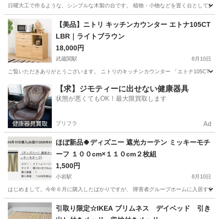
日曜大工で作るような、シンプルな木製の台です。 植物・小物などを置く台としてお使いい
東京
台東区
西日暮里駅
テーブル
【美品】ニトリ キッチンカウンター エトナ105CT
LBR｜ライトブラウン
18,000円
武蔵関駅
8月10日
ご覧いただきありがとうございます。 ニトリのキッチンカウンター 「エトナ105CT LBR」
東京
武蔵野市
武蔵関駅
収納家具
【求】ジモティーに出せない健康器具
状態が悪くてもOK！最大限買取します
プリフラ
Ad
ほぼ新品🍀ディズニー 遮光カーテン ミッキーモチ
ーフ １００cm×１１０cm２枚組
1,500円
小岩駅
8月10日
はじめまして。今年６月に購入したばかりですが、 障害者グループホームに入居するこ
東京
江戸川区
小岩駅
カーテン、ブラインド
引取り限定☆IKEA ブリムネス デイベッド 引き