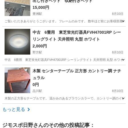
出し付きベッド 収納付きベッド
15,000円
豊洲駅
8月10日
ご覧いただきありがとうございます。 フレームのみです。 数年ほど前にお客様部屋用に
東京
江東区
豊洲駅
ベッド
中古 6畳用 東芝蛍光灯器具FVH47001RP シー
リングライト 天井照明 丸型 ホワイト
2,000円
野方駅
8月10日
中古 6畳用 東芝蛍光灯器具FVH47001RP シーリングライト 天井照明 丸型 
東京
中野区
野方駅
照明器具
FVH
木製 センターテーブル 正方形 カントリー調 ナチ
ュラル
0円
品川駅
8月10日
木製の正方形セテーブルです。 温かみのあるブラウンカラーで、カントリー調のインテ
東京
港区
品川駅
テーブル
もっと見る
ジモスポ日野
さんのその他の投稿記事：