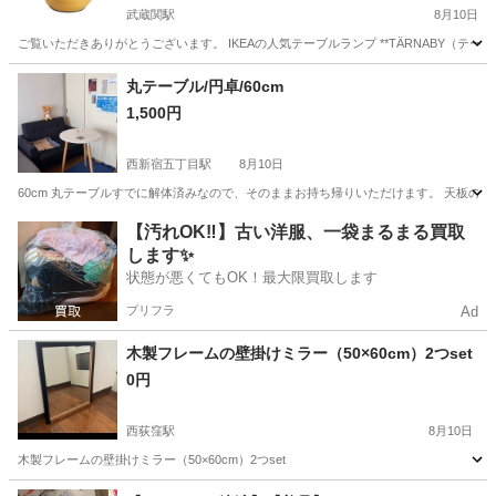
武蔵関駅
8月10日
ご覧いただきありがとうございます。 IKEAの人気テーブルランプ **TÄRNABY（
東京
武蔵野市
武蔵関駅
照明器具
丸テーブル/円卓/60cm
1,500円
西新宿五丁目駅
8月10日
60cm 丸テーブルすでに解体済みなので、そのままお持ち帰りいただけます。 天板の
東京
新宿区
西新宿五丁目駅
テーブル
円卓
【汚れOK‼️】古い洋服、一袋まるまる買取
します✨
状態が悪くてもOK！最大限買取します
プリフラ
Ad
木製フレームの壁掛けミラー（50×60cm）2つset
0円
西荻窪駅
8月10日
木製フレームの壁掛けミラー（50×60cm）2つset
東京
千代田区
西荻窪駅
ミラー/鏡