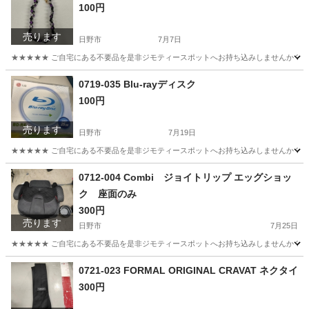
100円
売ります
日野市
7月7日
★★★★★ ご自宅にある不要品を是非ジモティースポットへお持ち込みしませんか？ 家電や家具
東京
日野市
アクセサリー
現地
0719-035 Blu-rayディスク
100円
売ります
日野市
7月19日
★★★★★ ご自宅にある不要品を是非ジモティースポットへお持ち込みしませんか？ 家電や家具
東京
日野市
映像プレーヤー、レコーダー
現地
0712-004 Combi ジョイトリップ エッグショッ
ク 座面のみ
300円
売ります
日野市
7月25日
★★★★★ ご自宅にある不要品を是非ジモティースポットへお持ち込みしませんか？ 家電や家具
東京
日野市
キッズ用品
ジョイトリップ
0721-023 FORMAL ORIGINAL CRAVAT ネクタイ
300円