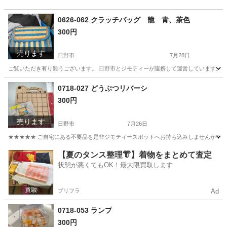
0626-062 クラッチバッグ 籠 青、茶色
300円
売ります
日野市
7月28日
ご覧いただき有り難うございます。 日野市とジモティーが連携して運営しています。 粗
東京
日野市
バッグ
現地
0718-027 どうぶつリバーシ
300円
売ります
日野市
7月26日
★★★★★ ご自宅にある不要品を是非ジモティースポットへお持ち込みしませんか？ 家電や家具
東京
日野市
ボードゲーム
現地
【夏のタンス整理👘】着物をまとめて査定
状態が悪くてもOK！最大限買取します
プリフラ
Ad
0718-053 ランプ
300円