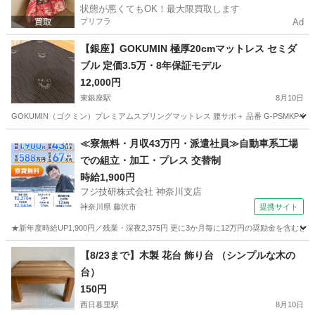
状態が悪くてもOK！最大限買取します
プリフラ
Ad
【銀座】GOKUMIN 極厚20cmマットレス セミダ
ブル 定価3.5万・8年保証モデル
12,000円
東銀座駅
8月10日
GOKUMIN（ゴクミン）プレミアムスプリングマットレス 腰サポ＋ 品番 G-PSMKP-SD-
東京
中央区
東銀座駅
寝具
≪寮無料・月収43万円・派遣社員≫自動車系工場
での組立・加工・プレス 交替制
時給1,900円
フジ技研株式会社 神奈川支店
神奈川県 藤沢市
提携サイト
★新年度時給UP1,900円／残業・深夜2,375円 更に3か月毎に12万円の奨励金を含む
神奈川
藤沢市
その他
【8/23まで】木製 花台 飾り台 （シンプルな木の
台）
150円
西日暮里駅
8月10日