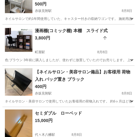
500円
赤坂見附駅
8月8日
ネイルサロンで約1年間使用していた、キャスター付きの収納ワゴンです。 施術用品やネ
東京
港区
赤坂見附駅
収納家具
ネイルサロン
漫画棚(コミック棚) 本棚 スライド式
3,800円
町屋駅
8月8日
色:ブラウン 3年前に購入しましたが、使わずに放置していたのでお売りします。 上の
東京
荒川区
町屋駅
収納家具
汚れ
【ネイルサロン・美容サロン備品】お客様用 荷物
入れ バッグ置き ブラック
400円
赤坂見附駅
8月8日
ネイルサロン・美容サロンで使用していたお客様用の荷物入れです。 約6ヶ月ほど使用し
東京
港区
赤坂見附駅
収納家具
セミダブル ローベッド
15,000円
代々木八幡駅
8月8日