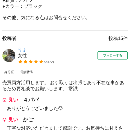
●材質：パイプ

●カラー：ブラック

その他、気になる点はお問合せください。
投稿者
投稿
15
件
りょ
女性
フォローする
5.0
(
22
)
身分証
電話番号
売買両方活用します。 お引取りは出張もあり不在な事があ
るため要相談でお願いします。 常識...
良い
４パパ
ありがとうございました😊
良い
かご
丁寧な対応いただきまして感謝です。お気持ちに甘えさ