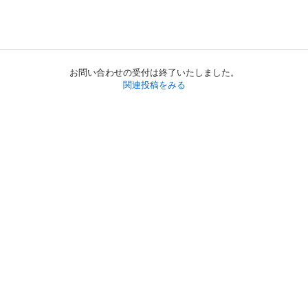
お問い合わせの受付は終了いたしました。
関連投稿をみる
初めての方へ
利用規約
プライバシーポリシー
プライバシー・ステートメント
健全化に資する運用方針
お問い合わせ
運営会社
サイトマップ
ご利用ガイド
フリーワードで探す
PC版で表示
都道府県選択
特定商取引法の表示
利用者情報の外部送信について