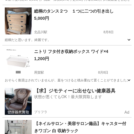
神奈川
藤沢市
その他
総桐のタンス２つ １つに二つの引き出し
5,000円
北品川駅
8月8日
総桐だと思います。綺麗です。
東京
品川区
北品川駅
収納家具
タンス
ニトリ フタ付き収納ボックス ワイド×4
1,200円
用賀駅
8月8日
おそらく推奨はされていませんが、蓋をつけると積み重ねて置くことができました。 使
東京
世田谷区
用賀駅
収納家具
【求】ジモティーに出せない健康器具
状態が悪くてもOK！最大限買取します
プリフラ
Ad
【ネイルサロン・美容サロン備品】キャスター付
きワゴン 白 収納ラック