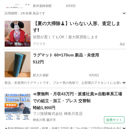
新井薬師前駅
8月8日
試用期間：1年未満 美品です
東京
中野区
新井薬師前駅
オフィス用家具
【夏の大掃除🧹】いらない人形、査定しま
す❗️
状態が悪くてもOK！最大限買取します
プリフラ
Ad
ラグマット 60×170cm 新品・未使用
512円
新大久保駅
8月8日
新品・未使用のラグマットです。 ブルー系の色味で、お部屋のアクセントにも使いやすいと思
東京
新宿区
新大久保駅
カーペット/マット/ラグ
新品
≪寮無料・月収43万円・派遣社員≫自動車系工場
での組立・加工・プレス 交替制
時給1,900円
フジ技研株式会社 神奈川支店
神奈川県 藤沢市
提携サイト
★新年度時給UP1,900円／残業・深夜2,375円 更に3か月毎に12万円の奨励金を含む