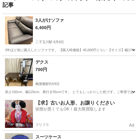
記事
3人がけソファ
6,400円
二子玉川駅
8月8日
3年ほど前に購入したソファです。 【購入時価格】45,000円ぐらい 【サイズ】幅174
東京
世田谷区
二子玉川駅
ソファ
デクス
700円
梅屋敷駅
8月8日
高さ150cm、幅120cm、奥行き55cmです。 とてもしっかりした机です。ご希望で
東京
大田区
梅屋敷駅
テーブル
奥行き
【求】古いお人形、お譲りください
状態が悪くてもOK！最大限買取します
プリフラ
Ad
スーツケース