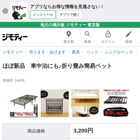
アプリならお得な情報を見逃さない！
インストール
アプリで開く
地元の掲示板 ジモティー 東京版
東京都
検索
ログイン
投稿
ジモティー
売ります・あげます
家具
ベッド
シングルベッド
ほぼ新品 車中泊にも♪折り畳み簡易ベット
投稿ID: 1oiv91
3,200円
商品価格