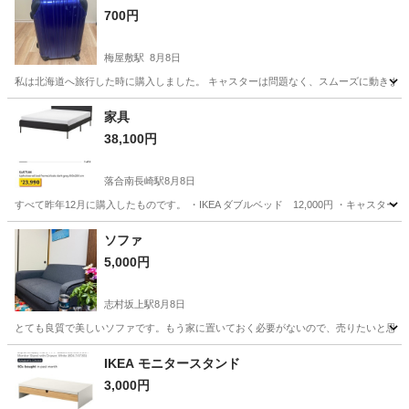
700円
梅屋敷駅
8月8日
私は北海道へ旅行した時に購入しました。 キャスターは問題なく、スムーズに動きます
東京
大田区
梅屋敷駅
家具
家具
38,100円
落合南長崎駅
8月8日
すべて昨年12月に購入したものです。 ・IKEA ダブルベッド 12,000円 ・キャスター付
東京
新宿区
落合南長崎駅
家具
サイドテーブル
ソファ
5,000円
志村坂上駅
8月8日
とても良質で美しいソファです。もう家に置いておく必要がないので、売りたいと思っ
東京
北区
志村坂上駅
ソファ
IKEA モニタースタンド
3,000円