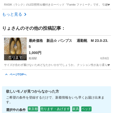
RASIK（ラシク）のLED照明＆棚付きローベッド『Famite ファミーテ』です。 引越し
東京
渋谷区
代々木八幡駅
ベッド
もっと見る
りょ
さんのその他の投稿記事：
最終価格 新品☆ パンプス 通勤靴 M 23.0-23.
5
1,000円
売ります
船堀駅
6月6日
サイズが合わず履けないためどなたかいかがでしょうか。 クッション性があり柔らかく
東京
江戸川区
船堀駅
服/ファッション
クッション性
ページTOPへ
欲しいモノが見つからなかった方
ご希望の条件を登録するだけで、新着情報をいち早くお届け出来ま
す。
東京都
売ります・あげます
家具
ベッド
選択中の条件