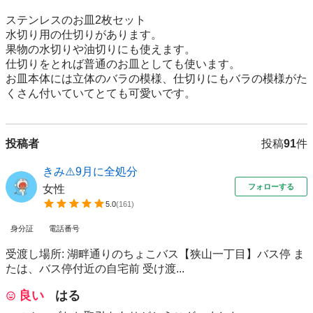
ステンレスのお皿2枚セット

水切り用の仕切りがあります。

果物の水切りや油切りにも使えます。

仕切りをとれば普通のお皿としても使います。

お皿本体には立体のバラの模様、仕切りにもバラの模様がた
くさん付いていてとても可愛いです。
投稿者
投稿
91
件
きみ⚠️9月に全処分
フォローする
女性
5.0
(
161
)
身分証
電話番号
受渡し場所: 湖畔通りのちょこバス【狭山一丁目】バス停 ま
たは、バス停付近の自宅前 受け渡...
良い
はる