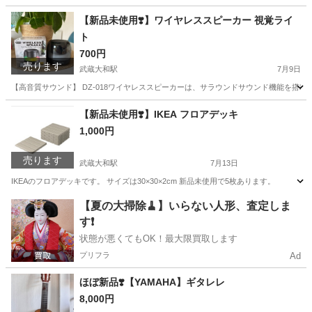
東京
東大和市
武蔵大和駅
家具
【新品未使用❣️】ワイヤレススピーカー 視覚ライ
ト
700円
売ります
武蔵大和駅
7月9日
【高音質サウンド】 DZ-018ワイヤレススピーカーは、サラウンドサウンド機能を搭載し、クリアで迫
東京
東大和市
武蔵大和駅
家電
ワイヤレススピーカー
【新品未使用❣️】IKEA フロアデッキ
1,000円
売ります
武蔵大和駅
7月13日
IKEAのフロアデッキです。 サイズは30×30×2cm 新品未使用で5枚あります。
東京
東大和市
武蔵大和駅
家具
デッキ
【夏の大掃除🧹】いらない人形、査定しま
す❗️
状態が悪くてもOK！最大限買取します
プリフラ
Ad
ほぼ新品❣️【YAMAHA】ギタレレ
8,000円