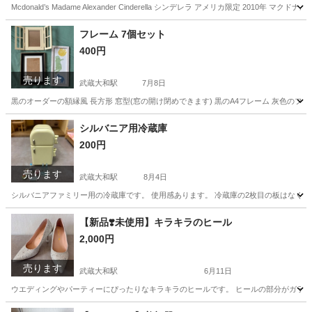
Mcdonald’s Madame Alexander Cinderella シンデレラ アメリカ限定 20
東京
東大和市
武蔵大和駅
おもちゃ
シンデレラ
フレーム 7個セット
400円
売ります
武蔵大和駅
7月8日
黒のオーダーの額縁風 長方形 窓型(窓の開け閉めできます) 黒のA4フレーム 灰色のフ
東京
東大和市
武蔵大和駅
家具
フレーム
シルバニア用冷蔵庫
200円
売ります
武蔵大和駅
8月4日
シルバニアファミリー用の冷蔵庫です。 使用感あります。 冷蔵庫の2枚目の板はなく
東京
東大和市
武蔵大和駅
家具
【新品❣️未使用】キラキラのヒール
2,000円
売ります
武蔵大和駅
6月11日
ウエディングやパーティーにぴったりなキラキラのヒールです。 ヒールの部分がガラス
東京
東大和市
武蔵大和駅
靴
ヒール