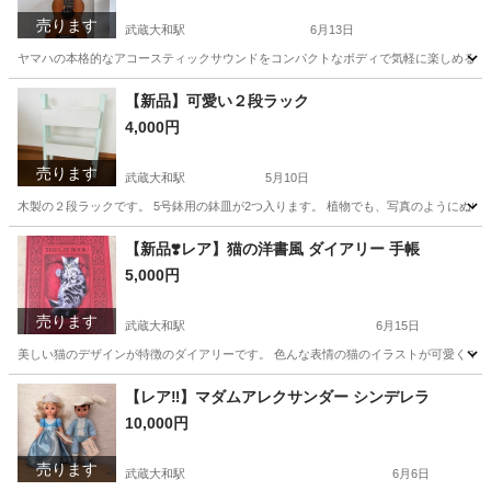
売ります
武蔵大和駅
6月13日
ヤマハの本格的なアコースティックサウンドをコンパクトなボディで気軽に楽しめるギター
東京
東大和市
武蔵大和駅
楽器
ギタレレ
【新品】可愛い２段ラック
4,000円
売ります
武蔵大和駅
5月10日
木製の２段ラックです。 5号鉢用の鉢皿が2つ入ります。 植物でも、写真のようにぬいぐ
東京
東大和市
武蔵大和駅
家具
スタンド
【新品❣️レア】猫の洋書風 ダイアリー 手帳
5,000円
売ります
武蔵大和駅
6月15日
美しい猫のデザインが特徴のダイアリーです。 色んな表情の猫のイラストが可愛くて、猫
東京
東大和市
武蔵大和駅
家具
洋書
【レア‼️】マダムアレクサンダー シンデレラ
10,000円
売ります
武蔵大和駅
6月6日