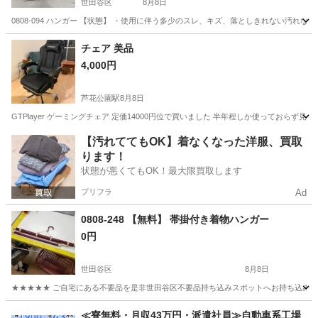
世田谷区
8月8日
0808-094 ハンガー 【状態】 ・使用に伴う多少のスレ、キズ、落としきれない汚れ
東京
世田谷区
収納家具
現地
チェア 美品
4,000円
芦花公園駅
8月8日
GTPlayer ゲーミングチェア 定価14000円位で買いました 半年程しか使っておらず見た
東京
世田谷区
芦花公園駅
椅子
【汚れててもOK】着なくなった洋服、買取
ります！
状態が悪くてもOK！最大限買取します
プリフラ
Ad
0808-248 【無料】 帯掛付き着物ハンガー
0円
世田谷区
8月8日
★★★★★ ご自宅にある不要品を是非世田谷区不要品持ち込みスポットへお持ち込みしません
東京
世田谷区
収納家具
スポット
≪寮無料・月収43万円・派遣社員≫自動車系工場