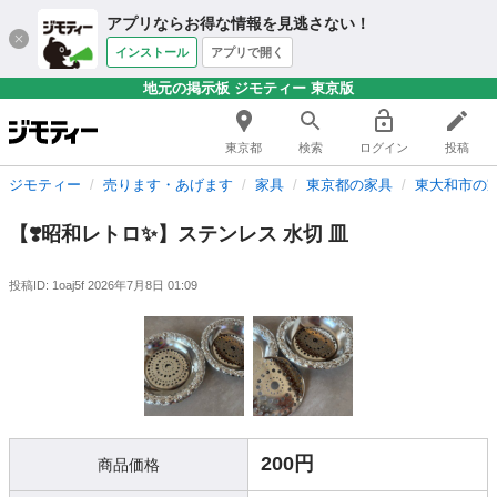
アプリならお得な情報を見逃さない！
インストール
アプリで開く
地元の掲示板 ジモティー 東京版
東京都
検索
ログイン
投稿
ジモティー
売ります・あげます
家具
東京都の家具
東大和市の
【❣️昭和レトロ✨】ステンレス 水切 皿
投稿ID: 1oaj5f
2026年7月8日 01:09
200円
商品価格