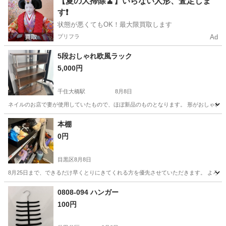
【夏の大掃除🧹】いらない人形、査定しま
す❗️
状態が悪くてもOK！最大限買取します
プリフラ
Ad
5段おしゃれ欧風ラック
5,000円
千住大橋駅
8月8日
ネイルのお店で妻が使用していたもので、ほぼ新品のものとなります。 形がおしゃれ
東京
足立区
千住大橋駅
収納家具
本棚
0円
目黒区
8月8日
8月25日まで、できるだけ早くとりにきてくれる方を優先させていただきます。 よろ
東京
目黒区
収納家具
0808-094 ハンガー
100円