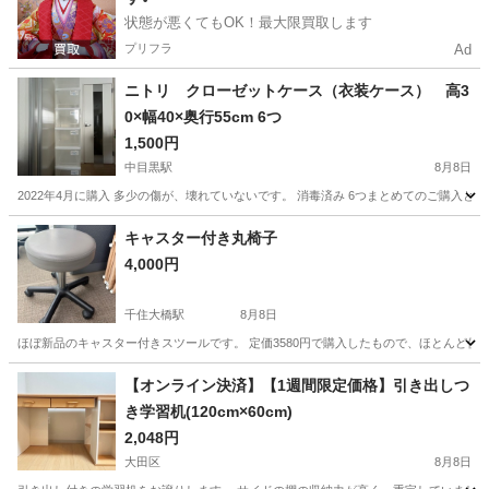
状態が悪くてもOK！最大限買取します
プリフラ
Ad
ニトリ クローゼットケース（衣装ケース） 高3
0×幅40×奥行55cm 6つ
1,500円
中目黒駅
8月8日
2022年4月に購入 多少の傷が、壊れていないです。 消毒済み 6つまとめてのご購入
東京
目黒区
中目黒駅
収納家具
ケース
キャスター付き丸椅子
4,000円
千住大橋駅
8月8日
ほぼ新品のキャスター付きスツールです。 定価3580円で購入したもので、ほとんど使
東京
足立区
千住大橋駅
椅子
【オンライン決済】【1週間限定価格】引き出しつ
き学習机(120cm×60cm)
2,048円
大田区
8月8日