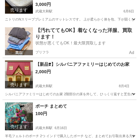
3,000円
売ります
武蔵大和駅
6月6日
ニトリのNスリーププレミアムのマットレスです。 上が柔らかく体を包、下が固くしっか
東京
東大和市
武蔵大和駅
家具
スリーププレミアム
【汚れててもOK】着なくなった洋服、買取
ります！
状態が悪くてもOK！最大限買取します
プリフラ
Ad
【新品❣️】シルバニアファミリーはじめてのお家
2,000円
売ります
武蔵大和駅
8月4日
シルバニアファミリーはじめてのお家 2階部分の床を外して、ひっくり返すと芝生のお庭
東京
東大和市
武蔵大和駅
家具
ポーチ まとめて
100円
売ります
武蔵大和駅
6月16日
羊毛フェルトのポーチ 2つ インドで購入したポーチ など、まとめてお引取出来る方お