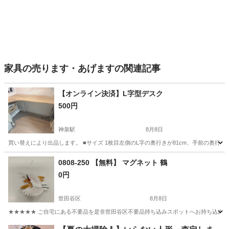
家具の売ります・あげますの関連記事
【オンライン決済】L字型デスク
500円
神泉駅
8月8日
買い替えにより出品します。 ■サイズ 1枚目左側のL字の奥行きが81cm、手前の奥行きが4
東京
渋谷区
神泉駅
オフィス用家具
0808-250 【無料】 マグネット 鶴
0円
世田谷区
8月8日
★★★★★ ご自宅にある不要品を是非世田谷区不要品持ち込みスポットへお持ち込みしません
東京
世田谷区
インテリア雑貨/小物
マグネット