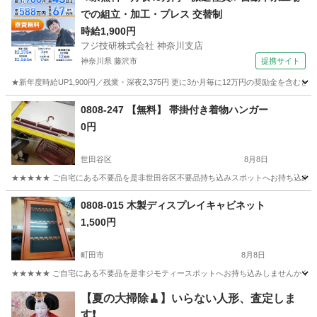
での組立・加工・プレス 交替制
時給1,900円
フジ技研株式会社 神奈川支店
神奈川県 藤沢市
提携サイト
★新年度時給UP1,900円／残業・深夜2,375円 更に3か月毎に12万円の奨励金を含む
神奈川
藤沢市
その他
0808-247 【無料】 帯掛付き着物ハンガー
0円
世田谷区
8月8日
★★★★★ ご自宅にある不要品を是非世田谷区不要品持ち込みスポットへお持ち込みしません
東京
世田谷区
収納家具
スポット
0808-015 木製ディスプレイキャビネット
1,500円
町田市
8月8日
★★★★★ ご自宅にある不要品を是非ジモティースポットへお持ち込みしませんか？ 家
東京
町田市
収納家具
現地
【夏の大掃除🧹】いらない人形、査定しま
す❗️