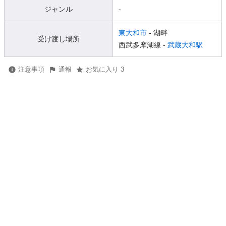
ジャンル
-
東大和市
- 湖畔
受け渡し場所
西武多摩湖線 -
武蔵大和駅
注意事項
通報
お気に入り 3