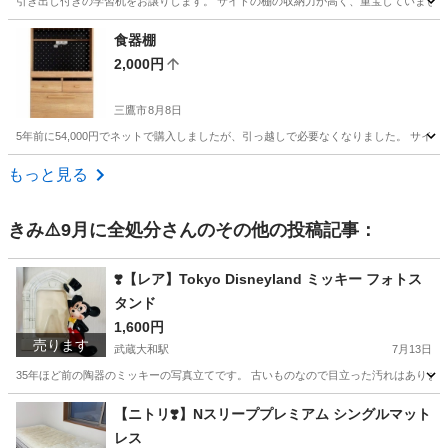
引き出し付きの学習机をお譲りします。 サイドの棚の収納力が高く、重宝していました
東京
大田区
オフィス用家具
大人
食器棚
2,000円
三鷹市
8月8日
5年前に54,000円でネットで購入しましたが、引っ越しで必要なくなりました。 サイズ、機能等はお写真及び
東京
三鷹市
収納家具
食器棚
もっと見る
きみ⚠️9月に全処分
さんのその他の投稿記事：
❣️【レア】Tokyo Disneyland ミッキー フォトス
タンド
1,600円
売ります
武蔵大和駅
7月13日
35年ほど前の陶器のミッキーの写真立てです。 古いものなので目立った汚れはありません
東京
東大和市
武蔵大和駅
生活雑貨
ミッキー
【ニトリ❣️】Nスリーププレミアム シングルマット
レス