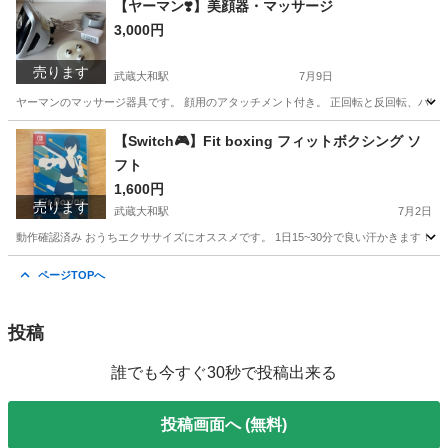
【ヤーマン❣️】美顔器・マッサージ
3,000円
売ります
武蔵大和駅
7月9日
ヤーマンのマッサージ器具です。 顔用のアタッチメント付き。 正回転と反回転、パワーも2
東京
東大和市
武蔵大和駅
家電
ヤーマン
【Switch🎮】Fit boxing フィットボクシング ソ
フト
1,600円
売ります
武蔵大和駅
7月2日
動作確認済み おうちエクササイズにオススメです。 1日15~30分で良い汗かきます！
東京
東大和市
武蔵大和駅
テレビゲーム
ページTOPへ
フィットボクシング
投稿
誰でも今すぐ30秒で投稿出来る
投稿画面へ (無料)