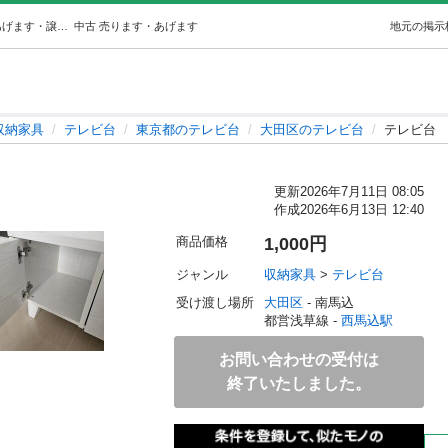
テレビ台 (サヨ) 西馬込の収納家具《テレビ台》の中古あげます・譲ります｜ジモティーで不用品の処分
中古
売ります・あげます
地元の掲示
収納家具
テレビ台
東京都のテレビ台
大田区のテレビ台
テレビ台
更新
2026年7月11日 08:05
作成
2026年6月13日 12:40
商品価格
1,000円
ジャンル
収納家具
 > 
テレビ台
受け渡し場所
大田区
 - 南馬込
都営浅草線 - 
西馬込駅
お問い合わせの受付は
終了いたしました。