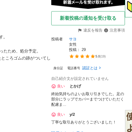
新着投稿の通知を受け取る
違反を報告
注意事項
す。

投稿者
サヨ
女性
投稿： 
29
ったため、処分予定。

5.0
(
19
)
たところゴムの跡がついてし
認証とは
身分証
電話番号
自己紹介文が設定されていません
良い
とかげ
終始気持ちのよいお取り引きでした。足の
部分にラップでカバーまでつけていただく
配慮ま...
良い
y/2
丁寧な取引ありがとうございました！