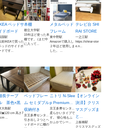
IKEA ベッドサ
本棚
メタルベッド
テレビ台 SHI
都立大学駅
イドボード
フレーム
RAI STORE
15年ほど使った本
両国駅
東中野駅
一之江駅
棚です。 (まだ中
以前IKEAで買った
Amazonで購入し
https://shirai-stor
に入って...
ベッドのサイドボ
２年ほど使用しま
e.n...
ードです...
した。 ...
細長テーブ
ベッドフレー
ニトリ N-Slee
【オンライン
ル 茶色×黒
ム セミダブル
p Premium...
決済】クリス
東大島駅
京王多摩センタ...
収納付き
マスグッズま
40✖️120 cm 高さ7
柔らかいタイプで
京王多摩センタ...
と...
cm ...
す。 寝心地もふ
引き出し２つとヘ
かふかでシー...
上板橋駅
ッドボードに棚の
クリスマスグッズ