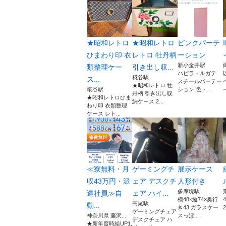
★昭和レトロ
★昭和レトロ
ピンクパーテ
ひまわり印 衣
レトロ 牡丹柄
ーション
新小金井駅
類整理ケー
引き出し収...
ハピラ・ルガテ
糀谷駅
ス...
スチールパーテー
★昭和レトロ 牡
糀谷駅
ション 色・...
丹柄 引き出し収
★昭和レトロひま
納ケース 2...
わり印 衣類整理
ケース レト...
≪寮無料・月
ゲーミングチ
展示ケース
収43万円・派
ェア デスクチ
人形付き
多摩境駅
遣社員≫自
ェア ハイ...
横48×縦74×奥行
高尾駅
動...
き43 ガラスケー
2
ゲーミングチェア
神奈川県 藤沢...
スっぽ...
デスクチェア ハ
★新年度時給UP1,