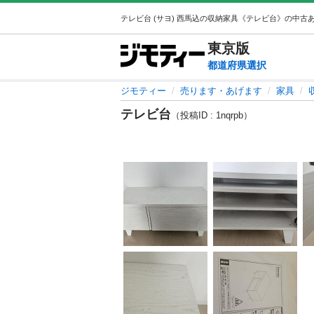
東京
版
都道府県選択
ジモティー
売ります・あげます
家具
テレビ台
（投稿ID : 1nqrpb）