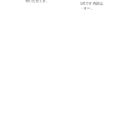
付いたセミダ...
1式です 内訳は、
・オー...