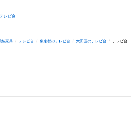
テレビ台
収納家具
テレビ台
東京都のテレビ台
大田区のテレビ台
テレビ台
バシーポリシー
プライバシー・ステートメント
健全化に資する運用
プ
ご利用ガイド
フリーワードで探す
特定商取引法の表示
利用