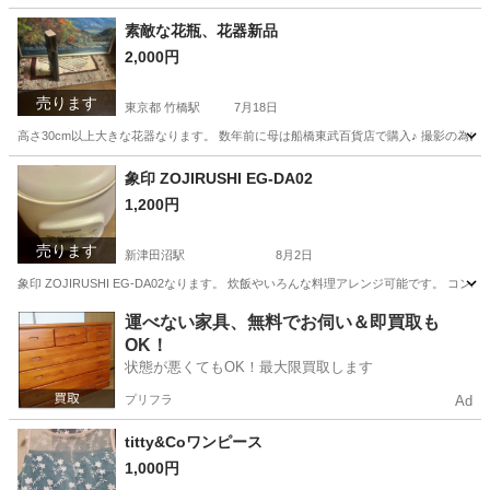
千葉
船橋市
新津田沼駅
生活雑貨
素敵な花瓶、花器新品
2,000円
売ります
東京都 竹橋駅
7月18日
高さ30cm以上大きな花器なります。 数年前に母は船橋東武百貨店で購入♪ 撮影の為
東京
千代田区
竹橋駅
生活雑貨
花器
象印 ZOJIRUSHI EG-DA02
1,200円
売ります
新津田沼駅
8月2日
象印 ZOJIRUSHI EG-DA02なります。 炊飯やいろんな料理アレンジ可能です。
千葉
船橋市
新津田沼駅
生活家電
象印
運べない家具、無料でお伺い＆即買取も
OK！
状態が悪くてもOK！最大限買取します
プリフラ
Ad
titty&Coワンピース
1,000円