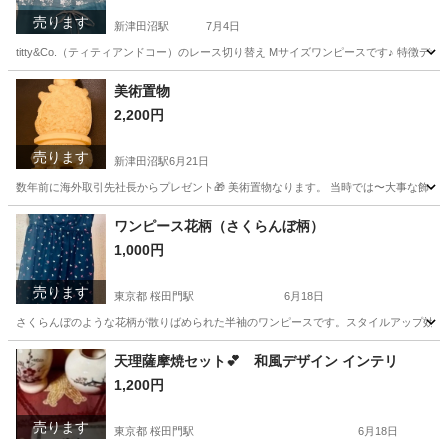
売ります
新津田沼駅
7月4日
titty&Co.（ティティアンドコー）のレース切り替え Mサイズワンピースです♪ 特
千葉
船橋市
新津田沼駅
服/ファッション
美術置物
2,200円
売ります
新津田沼駅
6月21日
数年前に海外取引先社長からプレゼント🎁 美術置物なります。 当時では〜大事な飾ってくだ
千葉
船橋市
新津田沼駅
生活雑貨
置物
ワンピース花柄（さくらんぼ柄）
1,000円
売ります
東京都 桜田門駅
6月18日
さくらんぼのような花柄が散りばめられた半袖のワンピースです。スタイルアップ効果も期
東京
千代田区
桜田門駅
服/ファッション
天理薩摩焼セット💕 和風デザイン インテリ
1,200円
売ります
東京都 桜田門駅
6月18日