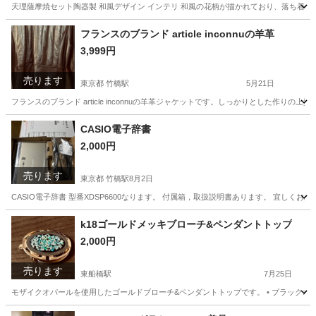
天理薩摩焼セット陶器製 和風デザイン インテリ 和風の花柄が描かれており、落ち着い
東京
千代田区
桜田門駅
家具
花柄
フランスのブランド article inconnuの羊革
3,999円
売ります
東京都 竹橋駅
5月21日
フランスのブランド article inconnuの羊革ジャケットです。しっかりとした作りの上質な
東京
千代田区
竹橋駅
服/ファッション
article
CASIO電子辞書
2,000円
売ります
東京都 竹橋駅
8月2日
CASIO電子辞書 型番XDSP6600なります。 付属箱，取扱説明書あります。 宜しく
東京
千代田区
竹橋駅
生活家電
電子辞書
k18ゴールドメッキブローチ&ペンダントトップ
2,000円
売ります
東船橋駅
7月25日
モザイクオパールを使用したゴールドブローチ&ペンダントトップです。 • ブラックオニキ
千葉
船橋市
東船橋駅
服/ファッション
オパール