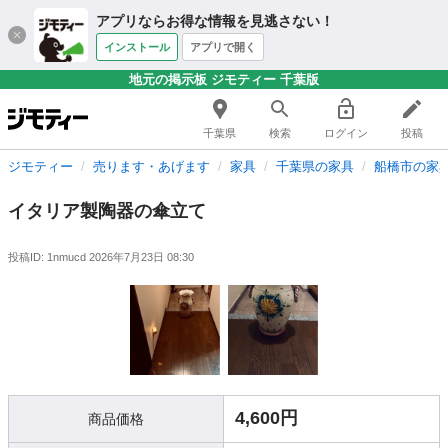
アプリならお得な情報を見逃さない！
インストール
アプリで開く
地元の掲示板 ジモティー 千葉版
千葉県
検索
ログイン
投稿
ジモティー
売ります・あげます
家具
千葉県の家具
船橋市の家
イタリア製陶器の傘立て
投稿ID: 1nmucd
2026年7月23日 08:30
4,600円
商品価格