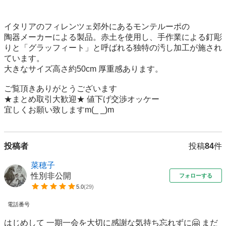
イタリアのフィレンツェ郊外にあるモンテルーポの

陶器メーカーによる製品。赤土を使用し、手作業による釘彫
りと「グラッフィート」と呼ばれる独特の汚し加工が施され
ています。

大きなサイズ高さ約50cm 厚重感あります。

ご覧頂きありがとうございます

★まとめ取引大歓迎★ 値下げ交渉オッケー

宜しくお願い致しますm(_ _)m
投稿者
投稿
84
件
菜穂子
性別非公開
フォローする
5.0
(
29
)
電話番号
はじめして 一期一会を大切に感謝な気持ち忘れずに🤗 まだ