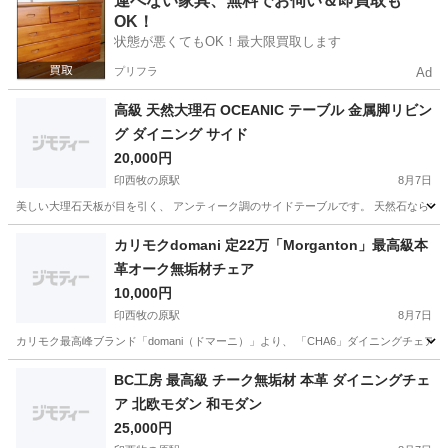
運べない家具、無料でお伺い＆即買取も
OK！
状態が悪くてもOK！最大限買取します
プリフラ
Ad
高級 天然大理石 OCEANIC テーブル 金属脚リビン
グ ダイニング サイド
20,000円
印西牧の原駅
8月7日
美しい大理石天板が目を引く、 アンティーク調のサイドテーブルです。 天然石ならでは
千葉
印西市
印西牧の原駅
テーブル
大理石
カリモクdomani 定22万「Morganton」最高級本
革オーク無垢材チェア
10,000円
印西牧の原駅
8月7日
カリモク最高峰ブランド「domani（ドマーニ）」より、 「CHA6」ダイニングチェ
千葉
印西市
印西牧の原駅
椅子
本革
BC工房 最高級 チーク無垢材 本革 ダイニングチェ
ア 北欧モダン 和モダン
25,000円