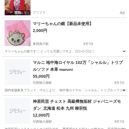
プリフラ
Ad
マリーちゃんの鏡【新品未使用】
2,000円
東我孫子駅
8月7日
マリーちゃんの鏡です♡ とっても可愛いですよ。(ᯫ᳐>⩊<ᯫ᳐)♡
千葉
我孫子市
東我孫子駅
ミラー/鏡
新品
マルニ 地中海ロイヤル 102万「シャルル」トリプ
ルソファ 本革 maruni
55,000円
印西牧の原駅
8月7日
国内老舗家具ブランド、マルニより、 地中海ロイヤル「シャルル」トリプルソファのご紹
千葉
印西市
印西牧の原駅
ソファ
マルニ
神居民芸 チェスト 高級樺無垢材 ジャパニーズモ
ダン_北海道 松本 九州 柳宗悦
12,000円
印西牧の原駅
8月7日