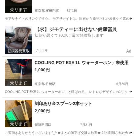
売ります
東京都 桜田門駅
8月1日
モアサナイトのリングです☆。 モアサナイトは、隕石から発見された炭化ケイ素の鉱物で
東京
千代田区
桜田門駅
携帯電話/スマホ
【求】ジモティーに出せない健康器具
状態が悪くてもOK！最大限買取します
プリフラ
Ad
COOLING POT EXE 1L ウォーターホン」未使用
1,000円
売ります
東京都 竹橋駅
6月30日
COOLING POT EXE 1L ウォーターホン」と呼ばれる、 レトロなデザインの1
東京
千代田区
竹橋駅
家電
刻印あり金スプーン2本セット
2,000円
売ります
新津田沼駅
7月31日
ご覧頂きありがとうございます^_^ ★まとめ値下げ交渉大歓迎★ 24K.刻印された金メッキのス