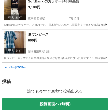
SoftBank のガラケー943SH美品
3,100円
売ります
東京都 竹橋駅
7月10日
SoftBank のガラケー、943SHです。 日本製AQUOSから画質良くて大きな液晶♪ 
東京
千代田区
竹橋駅
家電
ガラケー
夏ワンピース
600円
売ります
新津田沼駅
7月9日
夏ワンピース，Mサイズ 半袖美品♪ 爽やかな色合い♪夏にぴったりです＾＾ 綿混素材で肌
千葉
船橋市
新津田沼駅
服/ファッション
ページTOPへ
投稿
誰でも今すぐ30秒で投稿出来る
投稿画面へ (無料)