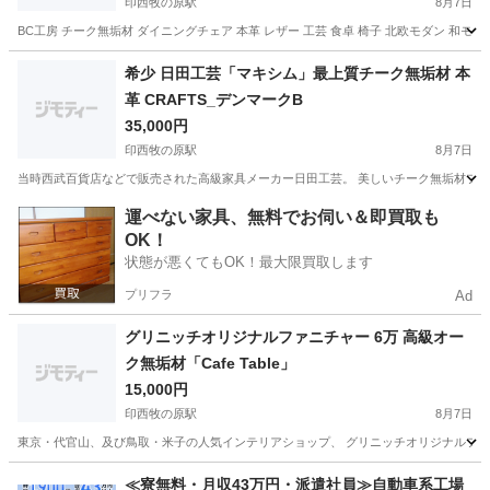
印西牧の原駅
8月7日
BC工房 チーク無垢材 ダイニングチェア 本革 レザー 工芸 食卓 椅子 北欧モダン 和モ
千葉
印西市
印西牧の原駅
椅子
本革
希少 日田工芸「マキシム」最上質チーク無垢材 本
革 CRAFTS_デンマークB
35,000円
印西牧の原駅
8月7日
当時西武百貨店などで販売された高級家具メーカー日田工芸。 美しいチーク無垢材フレーム
千葉
印西市
印西牧の原駅
椅子
工芸
運べない家具、無料でお伺い＆即買取も
OK！
状態が悪くてもOK！最大限買取します
プリフラ
Ad
グリニッチオリジナルファニチャー 6万 高級オー
ク無垢材「Cafe Table」
15,000円
印西牧の原駅
8月7日
東京・代官山、及び鳥取・米子の人気インテリアショップ、 グリニッチオリジナルファニチャ
千葉
印西市
印西牧の原駅
ソファ
無垢材
≪寮無料・月収43万円・派遣社員≫自動車系工場