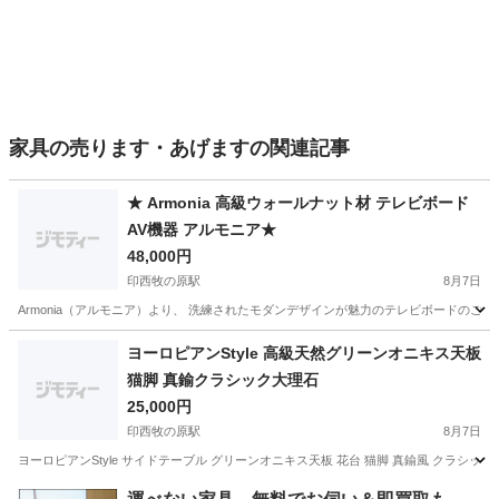
家具の売ります・あげますの関連記事
★ Armonia 高級ウォールナット材 テレビボード
AV機器 アルモニア★
48,000円
印西牧の原駅
8月7日
Armonia（アルモニア）より、 洗練されたモダンデザインが魅力のテレビボードのご
千葉
印西市
印西牧の原駅
収納家具
Armonia
ヨーロピアンStyle 高級天然グリーンオニキス天板
猫脚 真鍮クラシック大理石
25,000円
印西牧の原駅
8月7日
ヨーロピアンStyle サイドテーブル グリーンオニキス天板 花台 猫脚 真鍮風 クラシッ
千葉
印西市
印西牧の原駅
テーブル