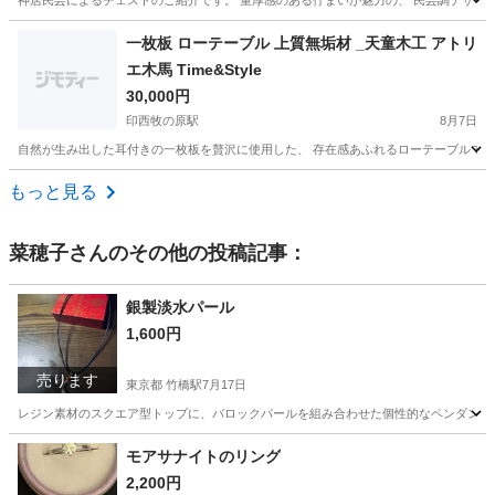
神居民芸によるチェストのご紹介です。 重厚感のある佇まいが魅力の、 民芸調デザイン
千葉
印西市
印西牧の原駅
収納家具
民芸
一枚板 ローテーブル 上質無垢材 _天童木工 アトリ
エ木馬 Time&Style
30,000円
印西牧の原駅
8月7日
自然が生み出した耳付きの一枚板を贅沢に使用した、 存在感あふれるローテーブルです。
千葉
印西市
印西牧の原駅
テーブル
無垢材
もっと見る
菜穂子
さんのその他の投稿記事：
銀製淡水パール
1,600円
売ります
東京都 竹橋駅
7月17日
レジン素材のスクエア型トップに、バロックパールを組み合わせた個性的なペンダントネ
東京
千代田区
竹橋駅
服/ファッション
モアサナイトのリング
2,200円