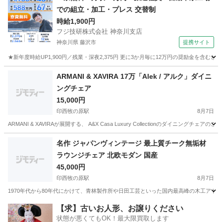
での組立・加工・プレス 交替制
時給1,900円
フジ技研株式会社 神奈川支店
神奈川県 藤沢市
提携サイト
★新年度時給UP1,900円／残業・深夜2,375円 更に3か月毎に12万円の奨励金を含む
神奈川
藤沢市
その他
ARMANI & XAVIRA 17万「Alek / アルク」ダイニ
ングチェア
15,000円
印西牧の原駅
8月7日
ARMANI & XAVIRAが展開する、 A&X Casa Luxury Collectionのダ
千葉
印西市
印西牧の原駅
ソファ
ダイニング
名作 ジャパンヴィンテージ 最上質チーク無垢材
ラウンジチェア 北欧モダン 国産
45,000円
印西牧の原駅
8月7日
1970年代から80年代にかけて、青林製作所や日田工芸といった国内最高峰の木工アト
千葉
印西市
印西牧の原駅
ソファ
ジャパンヴィンテージ
【求】古いお人形、お譲りください
状態が悪くてもOK！最大限買取します