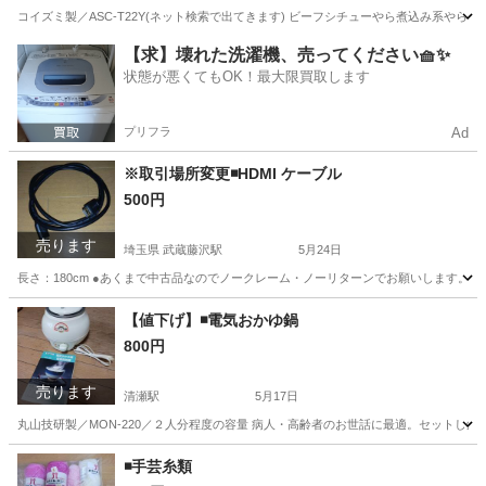
コイズミ製／ASC-T22Y(ネット検索で出てきます) ビーフシチューやら煮込み系や
東京
清瀬市
清瀬駅
キッチン家電
スロークッカー
【求】壊れた洗濯機、売ってください🧺✨
状態が悪くてもOK！最大限買取します
プリフラ
Ad
※取引場所変更◾HDMI ケーブル
500円
売ります
埼玉県 武蔵藤沢駅
5月24日
長さ：180cm ●あくまで中古品なのでノークレーム・ノーリターンでお願いします。 
埼玉
狭山市
武蔵藤沢駅
オーディオ
HDMI
【値下げ】◾電気おかゆ鍋
800円
売ります
清瀬駅
5月17日
丸山技研製／MON-220／２人分程度の容量 病人・高齢者のお世話に最適。セットし
東京
清瀬市
清瀬駅
キッチン家電
有効活用
◾手芸糸類