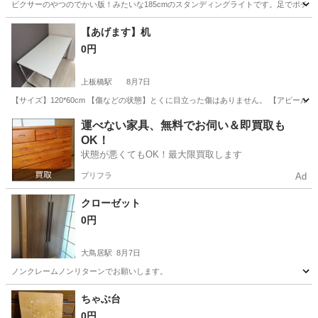
ピクサーのやつのでかい版！みたいな185cmのスタンディングライトです。足でポチ
東京
港区
御成門駅
照明器具
【あげます】机
0円
上板橋駅
8月7日
【サイズ】120*60cm 【傷などの状態】とくに目立った傷はありません。 【アピー
東京
板橋区
上板橋駅
テーブル
運べない家具、無料でお伺い＆即買取も
OK！
状態が悪くてもOK！最大限買取します
プリフラ
Ad
クローゼット
0円
大鳥居駅
8月7日
ノンクレームノンリターンでお願いします。
東京
大田区
大鳥居駅
家具
ちゃぶ台
0円