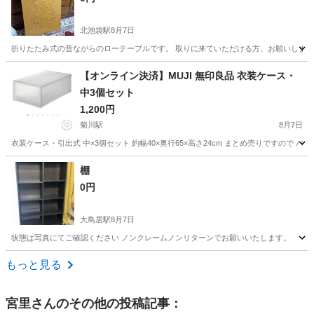
北池袋駅
8月7日
折りたたみ式の昔ながらのローテーブルです。 取りに来ていただける方、お願いしま
東京
豊島区
北池袋駅
テーブル
【オンライン決済】MUJI 無印良品 衣装ケース・
中3個セット
1,200円
菊川駅
8月7日
衣装ケース・引出式 中×3個セット 約幅40×奥行65×高さ24cm まとめ売りですので 
東京
江東区
菊川駅
家具
MUJI
棚
0円
大鳥居駅
8月7日
状態は写真にてご確認ください ノンクレームノンリターンでお願いいたします。
東京
大田区
大鳥居駅
収納家具
もっと見る
宮里
さんのその他の投稿記事：