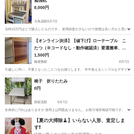
勉強机
8,000円
大鳥居駅
8月7日
当時10万円ほどで購入したものです。 使用頻度が少ないので状態は良い方かと思いま
東京
大田区
大鳥居駅
家具
状態
【オンライン決済】【値下げ】ローテーブル こ
たつ（※コードなし・動作確認済）要運搬車、梅
屋敷駅付近まで引き取りに来られる方
1,500円
梅屋敷駅
8月7日
引越しに伴い、不要となったこたつをお譲りします。 年中使えるシンプルなデザインで
東京
大田区
梅屋敷駅
テーブル
椅子 折りたたみ
0円
西荻窪駅
8月7日
全体的に汚れはありますが 使用上は問題ありません。 お取引場所相談可能です。
東京
杉並区
西荻窪駅
椅子
折りたたみ
【夏の大掃除🧹】いらない人形、査定しま
す❗️