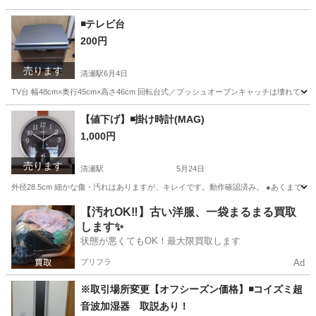
◾テレビ台
200円
売ります
清瀬駅
6月4日
TV台 幅48cm×奥行45cm×高さ46cm 回転台式／プッシュオープンキャッチは壊
東京
清瀬市
清瀬駅
収納家具
マグネット
【値下げ】◾掛け時計(MAG)
1,000円
売ります
清瀬駅
5月24日
外径28.5cm 細かな傷・汚れはありますが、キレイです。動作確認済み。 ●あくまで
東京
清瀬市
清瀬駅
時計
時間帯
【汚れOK‼️】古い洋服、一袋まるまる買取
します✨
状態が悪くてもOK！最大限買取します
プリフラ
Ad
※取引場所変更【オフシーズン価格】◾コイズミ超
音波加湿器 取説あり！