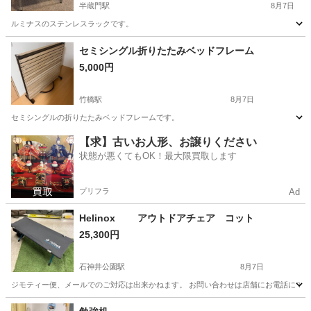
半蔵門駅
8月7日
ルミナスのステンレスラックです。
東京
千代田区
半蔵門駅
家具
セミシングル折りたたみベッドフレーム
5,000円
竹橋駅
8月7日
セミシングルの折りたたみベッドフレームです。
東京
千代田区
竹橋駅
ベッド
【求】古いお人形、お譲りください
状態が悪くてもOK！最大限買取します
プリフラ
Ad
Helinox アウトドアチェア コット
25,300円
石神井公園駅
8月7日
ジモティー便、メールでのご対応は出来かねます。 お問い合わせは店舗にお電話にてよろし
東京
練馬区
石神井公園駅
椅子