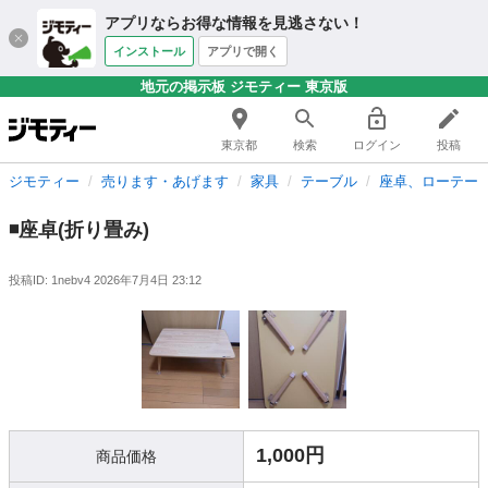
アプリならお得な情報を見逃さない！
インストール
アプリで開く
地元の掲示板 ジモティー 東京版
東京都
検索
ログイン
投稿
ジモティー
売ります・あげます
家具
テーブル
座卓、ローテー
◾座卓(折り畳み)
投稿ID: 1nebv4
2026年7月4日 23:12
1,000円
商品価格