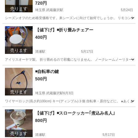
720円
売ります
埼玉県 武蔵藤沢駅
5月24日
シーズンオフのため格安価格です。来シーズンに向けて如何でしょうか。 リモコン付きで
埼玉
狭山市
武蔵藤沢駅
季節、空調家電
コイズミ
【値下げ】◾折り畳みチェアー
400円
売ります
清瀬駅
5月17日
アイリスオーヤマ製。 折り畳めるので邪魔になりません。 ノークレームノーリターンで
東京
清瀬市
清瀬駅
椅子
アイリスオーヤマ
◾自転車の鍵
500円
売ります
埼玉県 武蔵藤沢駅
6月3日
ワイヤーロック(長さ約100cm) キー(ディンプル)３個 自転車・原付などに。 ●あ
埼玉
狭山市
武蔵藤沢駅
その他
ケーズデンキ
【値下げ】◾スロークッカー｢煮込み名人｣
800円
売ります
清瀬駅
5月17日