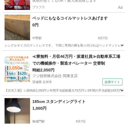
状態が悪くてもOK！最大限買取します
プリフラ
Ad
ベッドにもなるコイルマットレスあげます
0円
中野駅
8月7日
シングルサイズのマットレスです。 下部に専用の脚を取り付ければベッドマットレスに
東京
中野区
中野駅
寝具
≪寮無料・月収46万円・派遣社員≫自動車系工場
での機械操作・製造オペレーター 交替制
時給2,050円
フジ技研株式会社 関東支店
茨城県 古河市
提携サイト
【古河工場】☆高時給2,050円☆年間手当総額最大79万円☆3年間の手当総額169万円
茨城
古河市
その他
185cm スタンディングライト
1,000円
御成門駅
8月7日