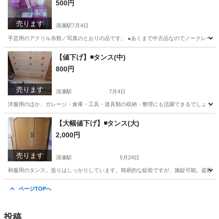
500円
売ります
清瀬駅
7月4日
手芸用のアクリル糸類／写真のとおりの品です。 ●あくまで中古品なのでノークレーム・
東京
清瀬市
清瀬駅
その他
アクリル
【値下げ】◾タンス(中)
800円
売ります
清瀬駅
7月4日
洋服用のほか、ガレージ・倉庫・工具・道具類の収納・整理にも活躍できるでしょう。 幅1
東京
清瀬市
清瀬駅
収納家具
タンス
【大幅値下げ】◾タンス(大)
2,000円
売ります
清瀬駅
5月24日
和服用のタンス。造りはしっかりしています。簡易的な錠前ですが、施錠可能。盗難防止
東京
清瀬市
清瀬駅
収納家具
和服
ページTOPへ
投稿