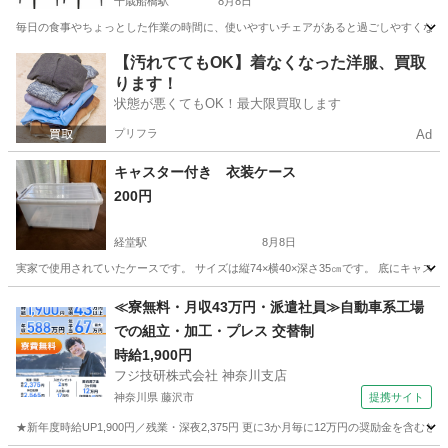
千歳船橋駅
8月8日
毎日の食事やちょっとした作業の時間に、使いやすいチェアがあると過ごしやすくなりま
東京
世田谷区
千歳船橋駅
椅子
【汚れててもOK】着なくなった洋服、買取
ります！
状態が悪くてもOK！最大限買取します
プリフラ
Ad
キャスター付き 衣装ケース
200円
経堂駅
8月8日
実家で使用されていたケースです。 サイズは縦74×横40×深さ35㎝です。 底にキャ
東京
世田谷区
経堂駅
収納家具
ケース
≪寮無料・月収43万円・派遣社員≫自動車系工場
での組立・加工・プレス 交替制
時給1,900円
フジ技研株式会社 神奈川支店
神奈川県 藤沢市
提携サイト
★新年度時給UP1,900円／残業・深夜2,375円 更に3か月毎に12万円の奨励金を含む