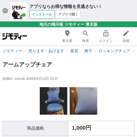
アプリならお得な情報を見逃さない！
インストール
アプリで開く
地元の掲示板 ジモティー 東京版
東京都
検索
ログイン
投稿
ジモティー
売ります・あげます
家具
椅子
ロッキングチェア
アームアップチェア
投稿ID: 1mrrok
2026年6月12日 23:07
1,000円
商品価格