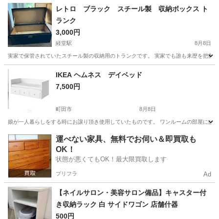
神奈川
藤沢市
その他
レトロ ブラック スチール製 収納ボックス ト
ランク
3,000円
経堂駅
8月8日
実家で保管されていたスチール製の収納用のトランクです。 実家でも誰も来歴を把握で
東京
世田谷区
経堂駅
収納家具
IKEA ヘムネス デイベッド
7,500円
町田市
8月8日
娘が一人暮らしをする時にお譲り頂き使用していたものです。 ワンルームの部屋には大き
東京
町田市
ベッド
運べない家具、無料でお伺い＆即買取も
OK！
状態が悪くてもOK！最大限買取します
プリフラ
Ad
【ネイルサロン・美容サロン備品】キャスター付
き収納ラック 白 サイドワゴン 店舗什器
500円