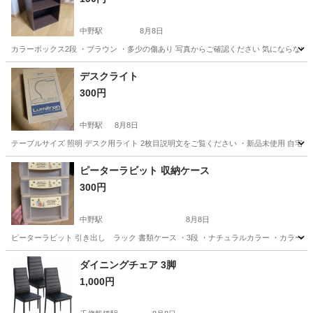
中野駅
8月8日
カラーボックス2段 ・ブラウン ・多少の傷あり 写真からご確認ください 気にならな
東京
中野区
中野駅
収納家具
デスクライト
300円
中野駅
8月8日
テーブルサイズ 照明 デスク用ライト 2枚目説明文をご覧ください ・新品未使用 自宅
東京
中野区
中野駅
照明器具
ピーターラビット 収納ケース
300円
中野駅
8月8日
ピーターラビット 引き出し ラック 書類ケース ・3段 ・ナチュラルカラー ・カラー
東京
中野区
中野駅
収納家具
ダイニングチェア 3脚
1,000円