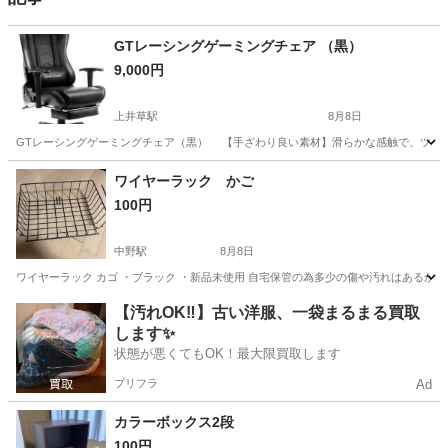
GTレーシングゲーミングチェア （黒）
9,000円
上井草駅
8月8日
GTレーシングゲーミングチェア（黒） 【手ざわり良い素材】滑らかな感触で、ツルン
東京
杉並区
上井草駅
椅子
ゲーミングチェア
ワイヤーラック かご
100円
中野駅
8月8日
ワイヤーラック カゴ ・ブラック ・新品未使用 自宅保管の為多少の傷や汚れはあるか
東京
中野区
中野駅
収納家具
ラック
【汚れOK‼️】古い洋服、一袋まるまる買取
します✨
状態が悪くてもOK！最大限買取します
プリフラ
Ad
カラーボックス2段
100円