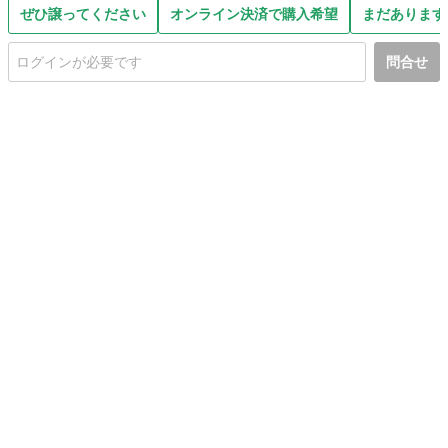
ぜひ譲ってください
オンライン決済で購入希望
まだあります
問合せ
初めての方へ
利用規約
プライバシーポリシー
プライバシー・ステートメント
健全化に資する運用方針
お問い合わせ
運営会社
サイトマップ
ご利用ガイド
フリーワードで探す
PC版で表示
都道府県選択
特定商取引法の表示
利用者情報の外部送信について
© 2011-
2026
Jmty, Inc.