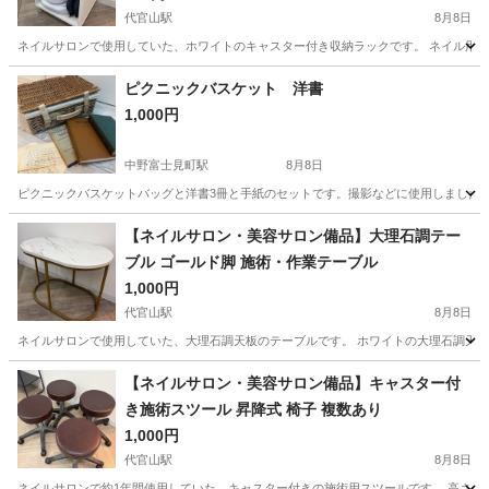
代官山駅
8月8日
ネイルサロンで使用していた、ホワイトのキャスター付き収納ラックです。 ネイル用品
東京
渋谷区
代官山駅
収納家具
ネイルサロン
ピクニックバスケット 洋書
1,000円
中野富士見町駅
8月8日
ピクニックバスケットバッグと洋書3冊と手紙のセットです。撮影などに使用しました。
東京
中野区
中野富士見町駅
家具
洋書
【ネイルサロン・美容サロン備品】大理石調テー
ブル ゴールド脚 施術・作業テーブル
1,000円
代官山駅
8月8日
ネイルサロンで使用していた、大理石調天板のテーブルです。 ホワイトの大理石調天板
東京
渋谷区
代官山駅
テーブル
大理石
【ネイルサロン・美容サロン備品】キャスター付
き施術スツール 昇降式 椅子 複数あり
1,000円
代官山駅
8月8日
ネイルサロンで約1年間使用していた、キャスター付きの施術用スツールです。 高さ調