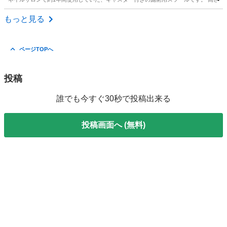
東京
渋谷区
代官山駅
椅子
ネイルサロン
もっと見る
ページTOPへ
投稿
誰でも今すぐ30秒で投稿出来る
投稿画面へ (無料)