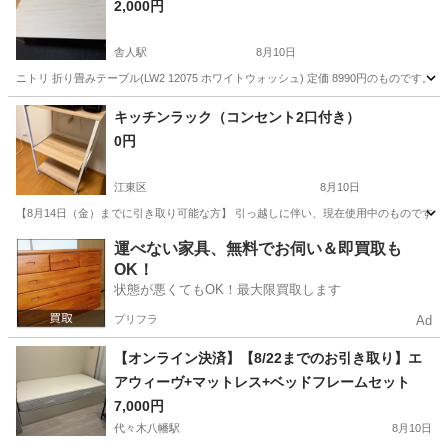
2,000円
舎人駅
8月10日
ニトリ 折り畳みテーブル(LW2 12075 ホワイトウォッシュ) 定価 8990円のものです。 サイ
東京
足立区
舎人駅
テーブル
キッチンラック（コンセント2口付き）
0円
江東区
8月10日
【8月14日（金）までに引き取り可能な方】 引っ越しに伴い、現在使用中のものですが処
東京
江東区
収納家具
ラック
運べない家具、無料でお伺い＆即買取も
OK！
状態が悪くてもOK！最大限買取します
プリフラ
Ad
【オンライン決済】【8/22までのお引き取り】エ
アウィーヴ+マットレス+ベッドフレームセット
7,000円
代々木八幡駅
8月10日