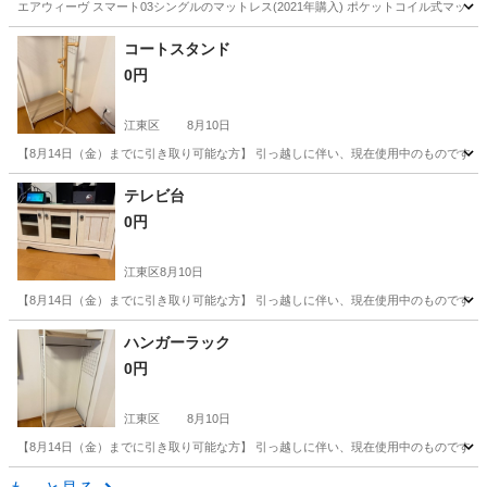
エアウィーヴ スマート03シングルのマットレス(2021年購入) ポケットコイル式マットレ
東京
渋谷区
代々木八幡駅
ベッド
コートスタンド
0円
江東区
8月10日
【8月14日（金）までに引き取り可能な方】 引っ越しに伴い、現在使用中のものですが処
東京
江東区
ドレッサー
スタンド
テレビ台
0円
江東区
8月10日
【8月14日（金）までに引き取り可能な方】 引っ越しに伴い、現在使用中のものですが処
東京
江東区
収納家具
状態
ハンガーラック
0円
江東区
8月10日
【8月14日（金）までに引き取り可能な方】 引っ越しに伴い、現在使用中のものですが処
東京
江東区
ドレッサー
ラック