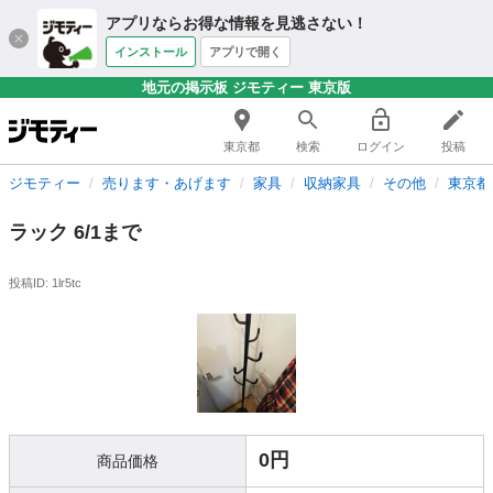
アプリならお得な情報を見逃さない！
インストール
アプリで開く
地元の掲示板 ジモティー 東京版
東京都
検索
ログイン
投稿
ジモティー
売ります・あげます
家具
収納家具
その他
東京都
ラック 6/1まで
投稿ID: 1lr5tc
0円
商品価格