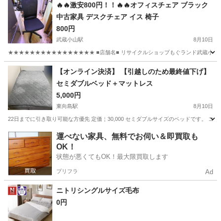
🔥🔥激安800円！！🔥🔥オフィスチェア ブラック
中古家具 デスクチェア イス 椅子
800円
武蔵小山駅
8月10日
★★★★★★★★★★★★★★★★ ■店舗名■ リサイクルショップもぐランド武蔵小山店 
東京
品川区
武蔵小山駅
椅子
実店舗
【オンライン決済】 【引越しのため最終値下げ】
セミダブルベッド＋マットレス
5,000円
東向島駅
8月10日
22日までに引き取り可能な方優先 定価￤30,000 セミダブルサイズのベッドです。 
東京
墨田区
東向島駅
ベッド
運べない家具、無料でお伺い＆即買取も
OK！
状態が悪くてもOK！最大限買取します
プリフラ
Ad
ニトリシングルサイズ毛布
0円