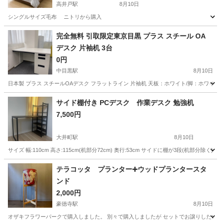
高井戸駅
8月10日
シングルサイズ毛布 ニトリから購入
東京
杉並区
高井戸駅
寝具
完全無料 引取限定東京目黒 プラス スチール OA
デスク 片袖机 3台
0円
中目黒駅
8月10日
日本製 プラス スチールOAデスク フラットライン 片袖机 天板：ホワイト/脚：ホワイト 幅120
東京
目黒区
中目黒駅
家具
サイド棚付き PCデスク 作業デスク 勉強机
7,500円
大井町駅
8月10日
サイズ 幅:110cm 高さ:115cm(机部分72cm) 奥行:53cm サイドに棚が3段
東京
品川区
大井町駅
テーブル
テラコッタ プランター➕ウッドプランタースタ
ンド
2,000円
豪徳寺駅
8月10日
オザキフラワーパークで購入しました。 別々で購入しましたが セットでお譲りしたいで