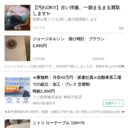
東京
世田谷区
豪徳寺駅
インテリア雑貨/小物
【汚れOK‼️】古い洋服、一袋まるまる買取
します✨
状態が悪くてもOK！最大限買取します
プリフラ
Ad
ジョージネルソン 掛け時計 ブラウン
2,000円
江戸川区
8月10日
ジョージネルソンの掛け時計です。 20000円で購入しましたが、初期不良なのか時間
東京
江戸川区
時計
≪寮無料・月収43万円・派遣社員≫自動車系工場
での組立・加工・プレス 交替制
時給1,900円
フジ技研株式会社 神奈川支店
神奈川県 藤沢市
提携サイト
★新年度時給UP1,900円／残業・深夜2,375円 更に3か月毎に12万円の奨励金を含む
神奈川
藤沢市
その他
ニトリ ローテーブル 120×75