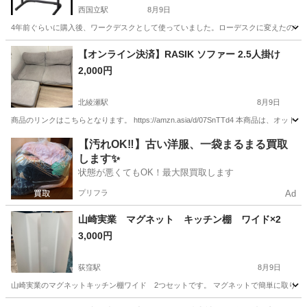
西国立駅
8月9日
4年前ぐらいに購入後、ワークデスクとして使っていました。ローデスクに変えたので、
東京
国立市
西国立駅
テーブル
【オンライン決済】RASIK ソファー 2.5人掛け
2,000円
北綾瀬駅
8月9日
商品のリンクはこちらとなります。 https://amzn.asia/d/07SnTTd4 本商
東京
足立区
北綾瀬駅
ソファ
【汚れOK‼️】古い洋服、一袋まるまる買取
します✨
状態が悪くてもOK！最大限買取します
プリフラ
Ad
山崎実業 マグネット キッチン棚 ワイド×2
3,000円
荻窪駅
8月9日
山崎実業のマグネットキッチン棚ワイド 2つセットです。 マグネットで簡単に取り付
東京
杉並区
荻窪駅
収納家具
マグネット