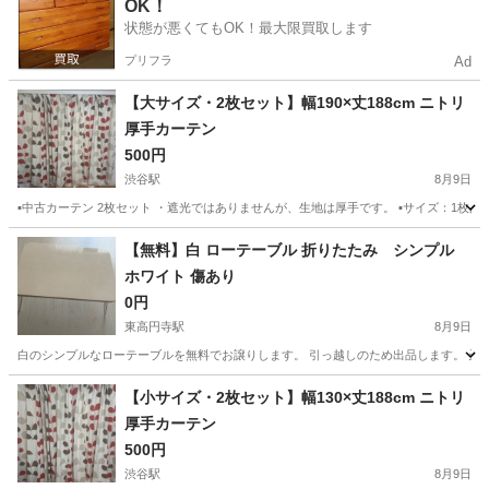
OK！
状態が悪くてもOK！最大限買取します
プリフラ
Ad
【大サイズ・2枚セット】幅190×丈188cm ニトリ
厚手カーテン
500円
渋谷駅
8月9日
▪️中古カーテン 2枚セット ・遮光ではありませんが、生地は厚手です。 ▪️サイズ：1枚あたり…約 
東京
渋谷区
渋谷駅
カーテン、ブラインド
カーテン
【無料】白 ローテーブル 折りたたみ シンプル
ホワイト 傷あり
0円
東高円寺駅
8月9日
白のシンプルなローテーブルを無料でお譲りします。 引っ越しのため出品します。 天板
東京
杉並区
東高円寺駅
テーブル
【小サイズ・2枚セット】幅130×丈188cm ニトリ
厚手カーテン
500円
渋谷駅
8月9日