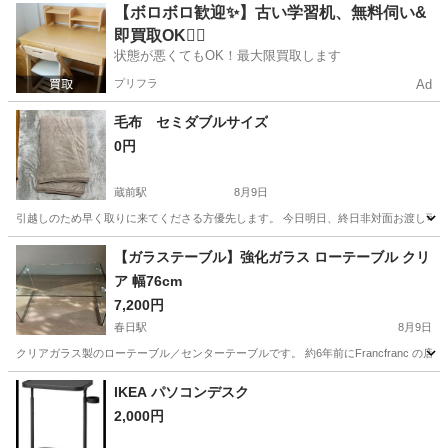
東京
板橋区
ときわ台駅
収納家具
【ボロボロ歓迎✨】古い学習机、無料伺い&
即買取OK🙆‍♀️
状態が悪くてもOK！最大限買取します
プリフラ
Ad
毛布 セミダブルサイズ
0円
蔵前駅
8月9日
引越しのため早く取りに来てくださる方優先します。 今日明日、終日非対面お渡し可
東京
台東区
蔵前駅
カーペット/マット/ラグ
【ガラステーブル】強化ガラス ローテーブル クリ
ア 幅76cm
7,200円
春日駅
8月9日
クリアガラス製のローテーブル／センターテーブルです。 約6年前にFrancfranc の店
東京
千代田区
春日駅
テーブル
IKEA パソコンデスク
2,000円