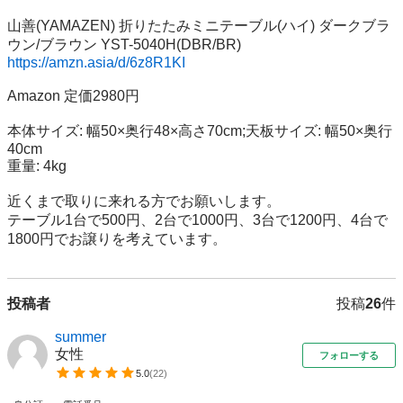
山善(YAMAZEN) 折りたたみミニテーブル(ハイ) ダークブラ
ウン/ブラウン YST-5040H(DBR/BR) 
https://amzn.asia/d/6z8R1KI
Amazon 定価2980円

本体サイズ: 幅50×奥行48×高さ70cm;天板サイズ: 幅50×奥行
40cm

重量: 4kg

近くまで取りに来れる方でお願いします。

テーブル1台で500円、2台で1000円、3台で1200円、4台で
1800円でお譲りを考えています。
投稿者
投稿
26
件
summer
女性
フォローする
5.0
(
22
)