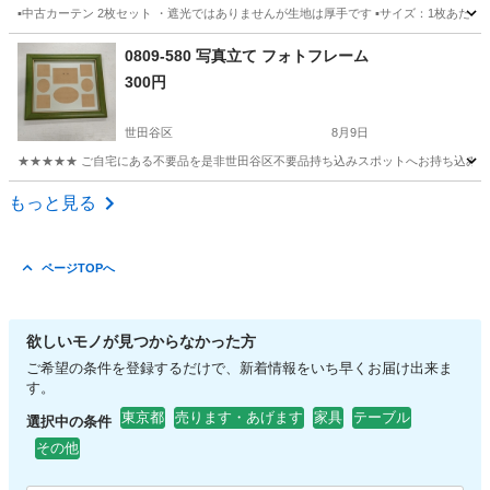
▪️中古カーテン 2枚セット ・遮光ではありませんが生地は厚手です ▪️サイズ：1枚あたり…約 幅13
東京
渋谷区
渋谷駅
カーテン、ブラインド
カーテン
0809-580 写真立て フォトフレーム
300円
世田谷区
8月9日
★★★★★ ご自宅にある不要品を是非世田谷区不要品持ち込みスポットへお持ち込みしません
東京
世田谷区
インテリア雑貨/小物
スポット
もっと見る
ページTOPへ
欲しいモノが見つからなかった方
ご希望の条件を登録するだけで、新着情報をいち早くお届け出来ま
す。
東京都
売ります・あげます
家具
テーブル
選択中の条件
その他