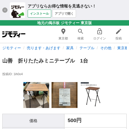
アプリならお得な情報を見逃さない！
インストール
アプリで開く
地元の掲示板 ジモティー 東京版
東京都
検索
ログイン
投稿
ジモティー
売ります・あげます
家具
テーブル
その他
東京都
山善 折りたたみミニテーブル 1台
投稿ID: 1ih0o4
500円
価格