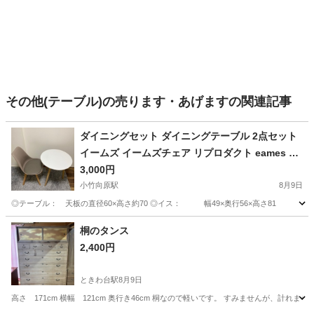
その他(テーブル)の売ります・あげますの関連記事
ダイニングセット ダイニングテーブル 2点セット
イームズ イームズチェア リプロダクト eames 1
人用
3,000円
小竹向原駅
8月9日
◎テーブル： 天板の直径60×高さ約70 ◎イス： 幅49×奥行56×高さ81 座
東京
板橋区
小竹向原駅
テーブル
桐のタンス
2,400円
ときわ台駅
8月9日
高さ 171cm 横幅 121cm 奥行き46cm 桐なので軽いです。 すみませんが、計れ