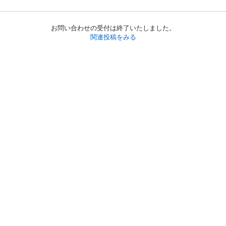
お問い合わせの受付は終了いたしました。
関連投稿をみる
初めての方へ
利用規約
プライバシーポリシー
プライバシー・ステートメント
健全化に資する運用方針
お問い合わせ
運営会社
サイトマップ
ご利用ガイド
フリーワードで探す
PC版で表示
都道府県選択
特定商取引法の表示
利用者情報の外部送信について