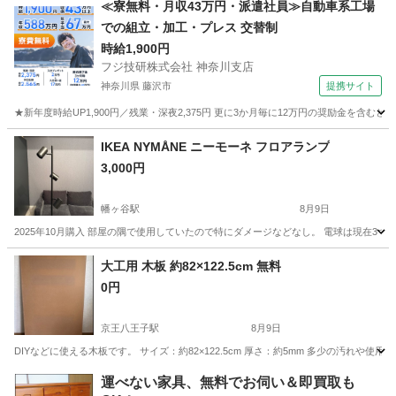
≪寮無料・月収43万円・派遣社員≫自動車系工場
での組立・加工・プレス 交替制
時給1,900円
フジ技研株式会社 神奈川支店
神奈川県 藤沢市
提携サイト
★新年度時給UP1,900円／残業・深夜2,375円 更に3か月毎に12万円の奨励金を含む
神奈川
藤沢市
その他
IKEA NYMÅNE ニーモーネ フロアランプ
3,000円
幡ヶ谷駅
8月9日
2025年10月購入 部屋の隅で使用していたので特にダメージなどなし。 電球は現在3つ
東京
渋谷区
幡ヶ谷駅
照明器具
大工用 木板 約82×122.5cm 無料
0円
京王八王子駅
8月9日
DIYなどに使える木板です。 サイズ：約82×122.5cm 厚さ：約5mm 多少の汚れ
東京
八王子市
京王八王子駅
その他
無料
運べない家具、無料でお伺い＆即買取も