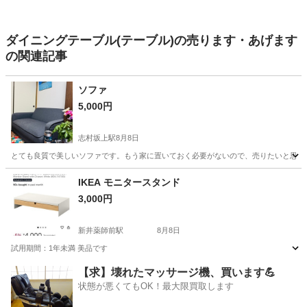
ダイニングテーブル(テーブル)の売ります・あげます
の関連記事
ソファ
5,000円
志村坂上駅
8月8日
とても良質で美しいソファです。もう家に置いておく必要がないので、売りたいと思っ
東京
北区
志村坂上駅
ソファ
IKEA モニタースタンド
3,000円
新井薬師前駅
8月8日
試用期間：1年未満 美品です
東京
中野区
新井薬師前駅
オフィス用家具
【求】壊れたマッサージ機、買います💪
状態が悪くてもOK！最大限買取します