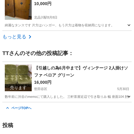
10,000円
北品川駅
8月8日
綺麗なタンスです 片方はハンガー、もう片方は着物を収納用になります。
東京
品川区
北品川駅
収納家具
もっと見る
TT
さんのその他の投稿記事：
【引越しの為6月中まで】ヴィンテージ 2人掛けソ
ファ ベロア グリーン
16,000円
売ります
世田谷区
5月30日
数年前に渋谷のmemoにて購入しました。 三軒茶屋近辺で引き取りみ 幅 座面104 肘掛け1
東京
世田谷区
ソファ
ヴィンテージ
ページTOPへ
投稿