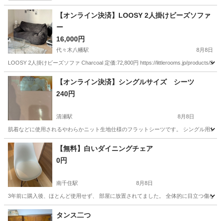
【オンライン決済】LOOSY 2人掛けビーズソファ
ー
16,000円
代々木八幡駅
8月8日
LOOSY 2人掛けビーズソファ Charcoal 定価:72,800円 https://littlerooms.jp/p
東京
渋谷区
代々木八幡駅
ソファ
【オンライン決済】シングルサイズ シーツ
240円
清瀬駅
8月8日
肌着などに使用されるやわらかニット生地仕様のフラットシーツです。 シングル用150
東京
東久留米市
清瀬駅
寝具
シングル
【無料】白いダイニングチェア
0円
南千住駅
8月8日
3年前に購入後、ほとんど使用せず、 部屋に放置されてました。 全体的に目立つ傷な
東京
台東区
南千住駅
椅子
ダイニング
タンス二つ