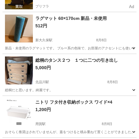
プリフラ
Ad
ラグマット 60×170cm 新品・未使用
512円
新大久保駅
8月8日
新品・未使用のラグマットです。 ブルー系の色味で、お部屋のアクセントにも使いやすいと思
東京
新宿区
新大久保駅
カーペット/マット/ラグ
新品
総桐のタンス２つ １つに二つの引き出し
5,000円
北品川駅
8月8日
総桐だと思います。綺麗です。
東京
品川区
北品川駅
収納家具
タンス
ニトリ フタ付き収納ボックス ワイド×4
1,200円
用賀駅
8月8日
おそらく推奨はされていませんが、蓋をつけると積み重ねて置くことができました。 使