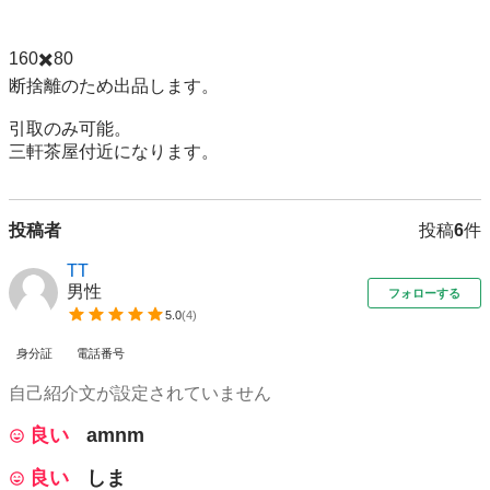
160✖️80

断捨離のため出品します。

引取のみ可能。

三軒茶屋付近になります。
投稿者
投稿
6
件
TT
男性
フォローする
5.0
(
4
)
身分証
電話番号
自己紹介文が設定されていません
良い
amnm
良い
しま