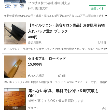
フジ技研株式会社 神奈川支店
神奈川県 藤沢市
提携サイト
★新年度時給UP1,900円／残業・深夜2,375円 更に3か月毎に12万円の奨励金を含む
神奈川
藤沢市
その他
【ネイルサロン・美容サロン備品】お客様用 荷物
入れ バッグ置き ブラック
400円
赤坂見附駅
8月8日
ネイルサロン・美容サロンで使用していたお客様用の荷物入れです。 約6ヶ月ほど使用し
東京
港区
赤坂見附駅
収納家具
セミダブル ローベッド
15,000円
代々木八幡駅
8月8日
RASIK（ラシク）のLED照明＆棚付きローベッド『Famite ファミーテ』です。 引越し
東京
渋谷区
代々木八幡駅
ベッド
運べない家具、無料でお伺い＆即買取も
OK！
状態が悪くてもOK！最大限買取します
プリフラ
Ad