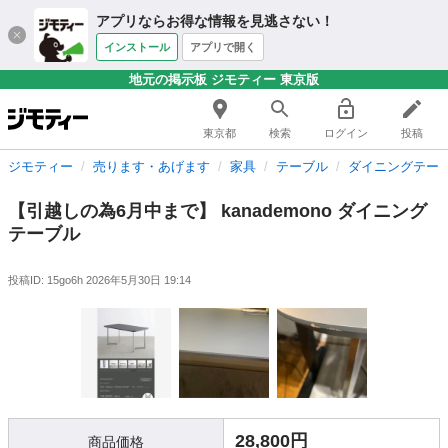
アプリならお得な情報を見逃さない！
インストール
アプリで開く
地元の掲示板 ジモティー 東京版
東京都
検索
ログイン
投稿
ジモティー
売ります・あげます
家具
テーブル
ダイニングテー
【引越しの為6月中まで】 kanademono ダイニング
テーブル
投稿ID: 15go6h
2026年5月30日 19:14
28,800円
商品価格