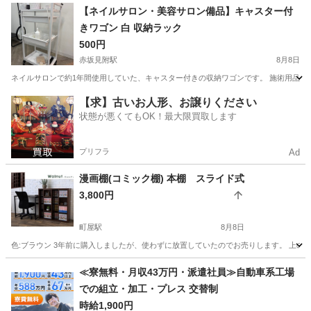
東京
世田谷区
用賀駅
収納家具
【ネイルサロン・美容サロン備品】キャスター付
きワゴン 白 収納ラック
500円
赤坂見附駅
8月8日
ネイルサロンで約1年間使用していた、キャスター付きの収納ワゴンです。 施術用品やネ
東京
港区
赤坂見附駅
収納家具
ネイルサロン
【求】古いお人形、お譲りください
状態が悪くてもOK！最大限買取します
プリフラ
Ad
漫画棚(コミック棚) 本棚 スライド式
3,800円
町屋駅
8月8日
色:ブラウン 3年前に購入しましたが、使わずに放置していたのでお売りします。 上の
東京
荒川区
町屋駅
収納家具
汚れ
≪寮無料・月収43万円・派遣社員≫自動車系工場
での組立・加工・プレス 交替制
時給1,900円