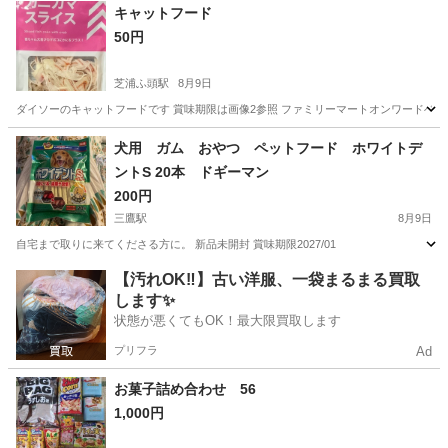
キャットフード
50円
芝浦ふ頭駅
8月9日
ダイソーのキャットフードです 賞味期限は画像2参照 ファミリーマートオンワードベ
東京
港区
芝浦ふ頭駅
食品
犬用 ガム おやつ ペットフード ホワイトデ
ントS 20本 ドギーマン
200円
三鷹駅
8月9日
自宅まで取りに来てくださる方に。 新品未開封 賞味期限2027/01
東京
三鷹市
三鷹駅
食品
ドギーマン
【汚れOK‼️】古い洋服、一袋まるまる買取
します✨
状態が悪くてもOK！最大限買取します
プリフラ
Ad
お菓子詰め合わせ 56
1,000円