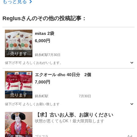
もっと見る
Reglus
さんのその他の投稿記事：
mitas 2袋
6,000円
売ります
錦糸町駅
7月30日
値下げ不可 よろしくおねがいします。
東京
墨田区
錦糸町駅
健康食品
エクオール dhc 40日分 2個
7,000円
売ります
錦糸町駅
7月30日
値下げ不可 よろしくお願い致します
東京
墨田区
錦糸町駅
ベビー用品
【求】古いお人形、お譲りください
状態が悪くてもOK！最大限買取します
プリフラ
Ad