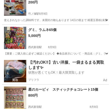
200円
竹ノ塚駅
8月9日
使えきれなかった調味料です、未開封の物もあります 14日の朝まで 精選五香粉(未開封) ロ
東京
足立区
竹ノ塚駅
食品
グミ、ラムネ65個
5,000円
西武新宿駅
8月9日
【重要：ご購入前に必ずご確認ください】 ◆食品表示について ・商品名：グミ、ラムネ 
東京
杉並区
西武新宿駅
食品
ピュレグミ
【汚れOK‼️】古い洋服、一袋まるまる買取
します✨
状態が悪くてもOK！最大限買取します
プリフラ
Ad
星のカービィ スティックチョコレート15個
800円
西武新宿駅
8月9日