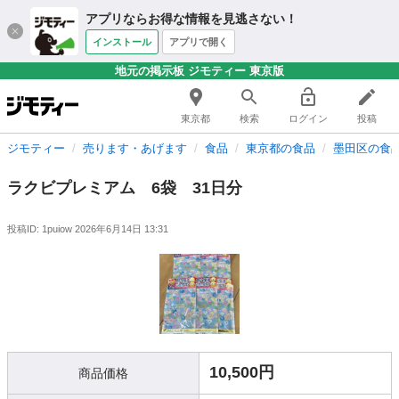
アプリならお得な情報を見逃さない！
インストール
アプリで開く
地元の掲示板 ジモティー 東京版
東京都
検索
ログイン
投稿
ジモティー
売ります・あげます
食品
東京都の食品
墨田区の食
ラクビプレミアム 6袋 31日分
投稿ID: 1puiow
2026年6月14日 13:31
10,500円
商品価格