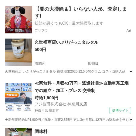
東京
八王子市
西八王子駅
食品
ピクルス
【夏の大掃除🧹】いらない人形、査定しま
す❗️
状態が悪くてもOK！最大限買取します
プリフラ
Ad
久世福商店いぶりがっこタルタル
500円
清瀬駅
8月9日
久世福商店 いぶりがっこタルタル 賞味期限2026.12.5 340グラム コストコ購入品
東京
清瀬市
清瀬駅
食品
≪寮無料・月収43万円・派遣社員≫自動車系工場
での組立・加工・プレス 交替制
時給1,900円
フジ技研株式会社 神奈川支店
神奈川県 藤沢市
提携サイト
★新年度時給UP1,900円／残業・深夜2,375円 更に3か月毎に12万円の奨励金を含む
神奈川
藤沢市
その他
調味料