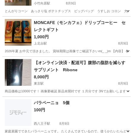
小竹向原駅
8月9日
とんがりコーン あっさり塩 ポテトチップス ビッグバッグ うすしお コロン 大人のミ
東京
練馬区
小竹向原駅
食品
詰め合わせ
MONCAFE（モンカフェ）ドリップコーヒー セ
レクトギフト
1,000円
上北台駅
8月9日
2026年夏 お中元で頂きました。 賞味期限は画像でご確認下さいm(_ _)m 【内容】 各5
東京
東大和市
上北台駅
食品
ドリップコーヒー
【オンライン決済・配送可】腹部の脂肪を減らす
サプリメント Ribone
8,000円
東京駅
8月9日
商品価格は10000です！ 画像要確認 新品未開封です １月分です 3Nでお願いします
東京
中央区
東京駅
食品
サプリメント
パラペーニョ 5個
100円
西八王子駅
8月9日
家庭菜園でできたパラペーニョです。 たくさんできているので、使うかたいたらどうぞ。