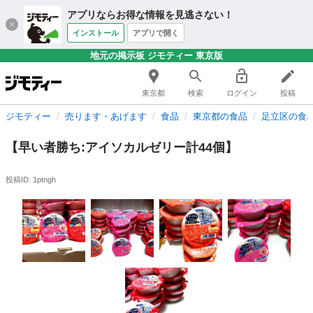
アプリならお得な情報を見逃さない！
インストール
アプリで開く
地元の掲示板 ジモティー 東京版
東京都
検索
ログイン
投稿
ジモティー
売ります・あげます
食品
東京都の食品
足立区の食
【早い者勝ち:アイソカルゼリー計44個】
投稿ID: 1ptngh