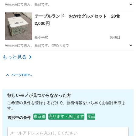
Amazonにて購入。 新品です。
東京
小平市
新小平駅
食品
Amazon
テーブルランド おかゆグルメセット 20食
2,000円
新小平駅
8月6日
Amazonにて購入。 新品です。 2027.8まで
東京
小平市
新小平駅
食品
Amazon
もっと見る
ページTOPへ
欲しいモノが見つからなかった方
ご希望の条件を登録するだけで、新着情報をいち早くお届け出来ま
す。
東京都
売ります・あげます
食品
選択中の条件