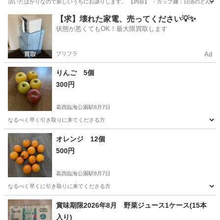
頂いたばかりなので新しいうちにお譲りします。 【内容】 ・カップ麺：日清のどん兵衛、日
東京
世田谷区
用賀駅
食品
詰め合わせ
【求】壊れた家電、売ってください💡✨
状態が悪くてもOK！最大限買取します
プリフラ
Ad
りんご 5個
300円
葛西臨海公園駅
8月7日
なるべく早く引き取りに来てくださる方
東京
江戸川区
葛西臨海公園駅
食品
オレンジ 12個
500円
葛西臨海公園駅
8月7日
なるべく早くに引き取りに来てくださる方
東京
江戸川区
葛西臨海公園駅
食品
賞味期限2026年8月 野菜ジュース1ケース(15本
入り)