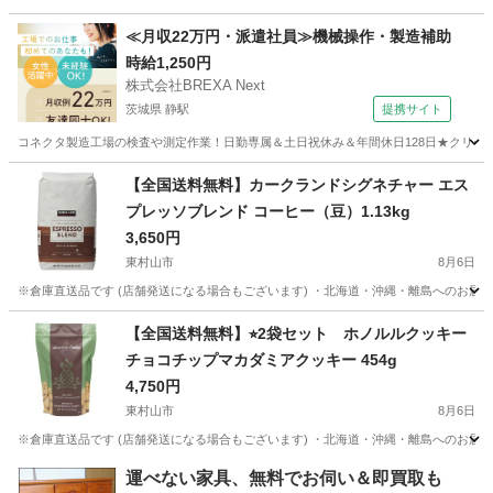
東京
東村山市
食品
カークランド
≪月収22万円・派遣社員≫機械操作・製造補助
時給1,250円
株式会社BREXA Next
茨城県 静駅
提携サイト
コネクタ製造工場の検査や測定作業！日勤専属＆土日祝休み＆年間休日128日★クリーン
茨城
常陸大宮市
静駅
その他
【全国送料無料】カークランドシグネチャー エス
プレッソブレンド コーヒー（豆）1.13kg
3,650円
東村山市
8月6日
※倉庫直送品です (店舗発送になる場合もございます) ・北海道・沖縄・離島へのお届
東京
東村山市
食品
生豆
【全国送料無料】⭐︎2袋セット ホノルルクッキー
チョコチップマカダミアクッキー 454g
4,750円
東村山市
8月6日
※倉庫直送品です (店舗発送になる場合もございます) ・北海道・沖縄・離島へのお届
東京
東村山市
食品
クッキー
運べない家具、無料でお伺い＆即買取も