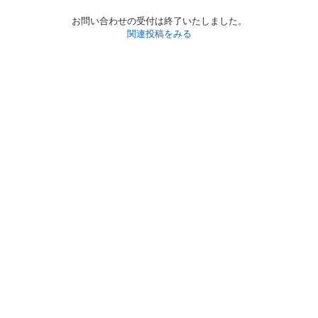
お問い合わせの受付は終了いたしました。
関連投稿をみる
初めての方へ
利用規約
プライバシーポリシー
プライバシー・ステートメント
健全化に資する運用方針
お問い合わせ
運営会社
サイトマップ
ご利用ガイド
フリーワードで探す
PC版で表示
都道府県選択
特定商取引法の表示
利用者情報の外部送信について
© 2011-
2026
Jmty, Inc.