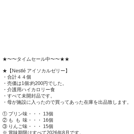
★〜〜タイムセール中〜〜★★

★【Nestlé アイソカルゼリー】

・合計４４個

・売価は1個:約200円でした。

・介護用ハイカロリー食

・すべて未開封品です。

・母が施設に入ったので買ってあった在庫を出品致します。

① プリン味・・・ 13個

② も  も  味・・・ 16個

③ りんご味・・・ 15個

※ 賞味期限はすべて2026年8月です。
