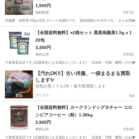
1,500円
南砂町駅
8月7日
伊藤園 旬野菜730g×15本 1ケース未開封です。 賞味期限が今月中です。 まとめ
東京
江東区
南砂町駅
食品
【全国送料無料】⭐︎2袋セット 黒茶烏龍茶1.5g x 1
20包
3,350円
東村山市
8月6日
※倉庫直送品です (店舗発送になる場合もございます) ・北海道・沖縄・離島へのお届
東京
東村山市
食品
烏龍茶
【汚れOK‼️】古い洋服、一袋まるまる買取
します✨
状態が悪くてもOK！最大限買取します
プリフラ
Ad
【全国送料無料】カークランドシグネチャー コロ
ンビアコーヒー（粉）1.36kg
3,900円
東村山市
8月6日
※倉庫直送品です (店舗発送になる場合もございます) ・北海道・沖縄・離島へのお届