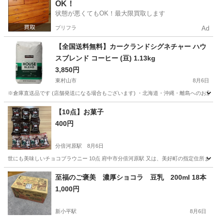
OK！
状態が悪くてもOK！最大限買取します
プリフラ
Ad
【全国送料無料】カークランドシグネチャー ハウ
スブレンド コーヒー (豆) 1.13kg
3,850円
東村山市
8月6日
※倉庫直送品です (店舗発送になる場合もございます) ・北海道・沖縄・離島へのお届
東京
東村山市
食品
生豆
【10点】お菓子
400円
分倍河原駅
8月6日
世にも美味しいチョコブラウニー 10点 府中市分倍河原駅 又は、美好町の指定住所ま
東京
府中市
分倍河原駅
食品
至福のご褒美 濃厚ショコラ 豆乳 200ml 18本
1,000円
新小平駅
8月6日