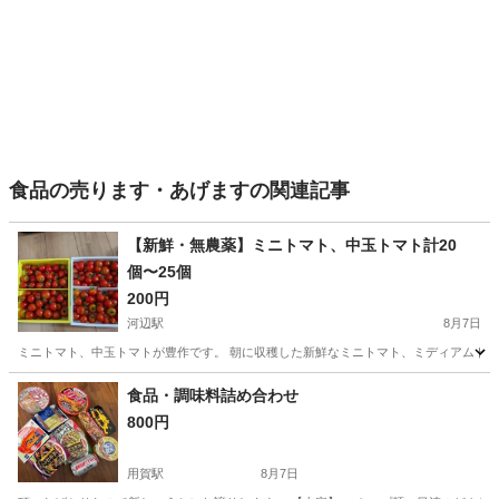
食品の売ります・あげますの関連記事
【新鮮・無農薬】ミニトマト、中玉トマト計20
個〜25個
200円
河辺駅
8月7日
ミニトマト、中玉トマトが豊作です。 朝に収穫した新鮮なミニトマト、ミディアムトマト(
東京
青梅市
河辺駅
食品
トマト
食品・調味料詰め合わせ
800円
用賀駅
8月7日