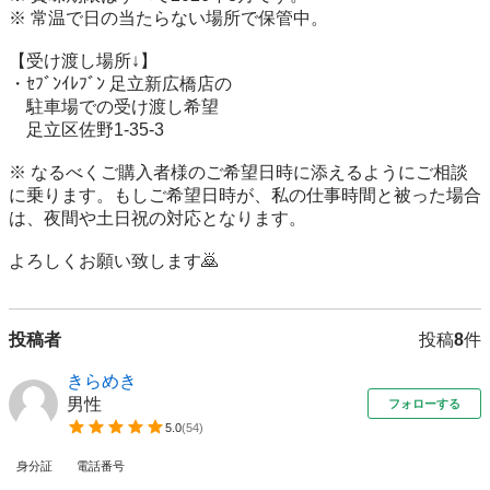
※ 常温で日の当たらない場所で保管中。

【受け渡し場所↓】

・ｾﾌﾞﾝｲﾚﾌﾞﾝ 足立新広橋店の

　駐車場での受け渡し希望

　足立区佐野1-35-3

※ なるべくご購入者様のご希望日時に添えるようにご相談
に乗ります。もしご希望日時が、私の仕事時間と被った場合
は、夜間や土日祝の対応となります。

投稿者
投稿
8
件
きらめき
男性
フォローする
5.0
(
54
)
身分証
電話番号