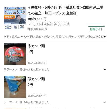
東京
墨田区
本所吾妻橋駅
食品
≪寮無料・月収43万円・派遣社員≫自動車系工場
での組立・加工・プレス 交替制
時給1,900円
フジ技研株式会社 神奈川支店
神奈川県 藤沢市
提携サイト
★新年度時給UP1,900円／残業・深夜2,375円 更に3か月毎に12万円の奨励金を含む
神奈川
藤沢市
その他
⑭カップ麺
0円
九品仏駅
8月8日
辛ラーメン 修理のお礼に頂きました
東京
世田谷区
九品仏駅
食品
カップ麺
⑬カップ麺
0円
九品仏駅
8月8日
シーフード 修理のお礼に頂きました