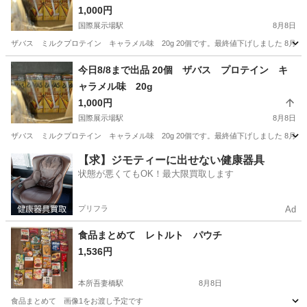
1,000円
国際展示場駅
8月8日
ザバス ミルクプロテイン キャラメル味 20g 20個です。最終値下げしました 8
東京
江東区
国際展示場駅
食品
ザバス
今日8/8まで出品 20個 ザバス プロテイン キ
ャラメル味 20g
1,000円
国際展示場駅
8月8日
ザバス ミルクプロテイン キャラメル味 20g 20個です。最終値下げしました 8
東京
江東区
国際展示場駅
食品
ザバス
【求】ジモティーに出せない健康器具
状態が悪くてもOK！最大限買取します
プリフラ
Ad
食品まとめて レトルト パウチ
1,536円
本所吾妻橋駅
8月8日
食品まとめて 画像1をお渡し予定です