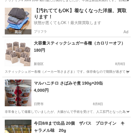
アリナミンV 50ml 10本 箱の蓋だけ開封しましたが、中身は新品未開封です。 西葛
東京
江戸川区
西葛西駅
食品
【汚れててもOK】着なくなった洋服、買取
ります！
状態が悪くてもOK！最大限買取します
プリフラ
Ad
大容量スティックシュガー各種（カロリーオフ）
180円
新宿区
8月8日
スティックシュガー各種（メーカー等さまざま）です。保存食なので期限が過ぎても1年ほど
東京
新宿区
食品
スティックシュガー
マルハニチロ さばみそ煮 190g×20缶
4,000円
日野市
8月8日
非常食として備蓄していましたが、大腸がんで手術を受けて、人工肛門となった為、賞味
東京
日野市
食品
今日8/8まで出品 20個 ザバス プロテイン キ
ャラメル味 20g