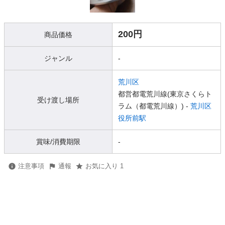
200円
商品価格
ジャンル
-
荒川区
都営都電荒川線(東京さくらト
受け渡し場所
ラム（都電荒川線）) -
荒川区
役所前駅
賞味/消費期限
-
注意事項
通報
お気に入り 1