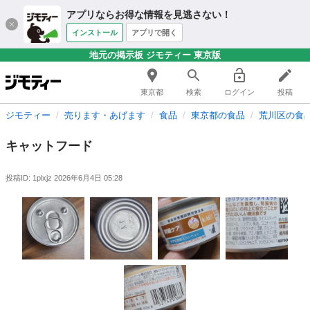
アプリならお得な情報を見逃さない！
インストール
アプリで開く
地元の掲示板 ジモティー 東京版
東京都
検索
ログイン
投稿
ジモティー
売ります・あげます
食品
東京都の食品
荒川区の食
キャットフード
投稿ID: 1plxjz
2026年6月4日 05:28