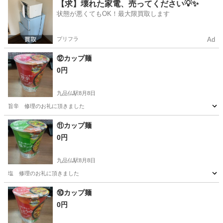
東京
世田谷区
九品仏駅
食品
カップ麺
【求】壊れた家電、売ってください💡✨
状態が悪くてもOK！最大限買取します
プリフラ
Ad
⑫カップ麺
0円
九品仏駅
8月8日
旨辛 修理のお礼に頂きました
東京
世田谷区
九品仏駅
食品
カップ麺
⑪カップ麺
0円
九品仏駅
8月8日
塩 修理のお礼に頂きました
東京
世田谷区
九品仏駅
食品
カップ麺
⑩カップ麺
0円