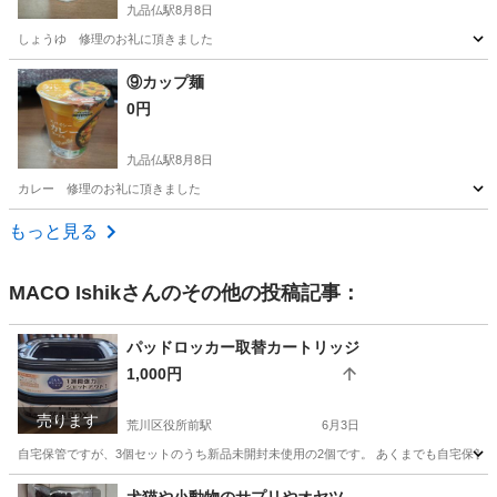
九品仏駅
8月8日
しょうゆ 修理のお礼に頂きました
東京
世田谷区
九品仏駅
食品
カップ麺
⑨カップ麺
0円
九品仏駅
8月8日
カレー 修理のお礼に頂きました
東京
世田谷区
九品仏駅
食品
もっと見る
MACO Ishik
さんのその他の投稿記事：
パッドロッカー取替カートリッジ
1,000円
売ります
荒川区役所前駅
6月3日
自宅保管ですが、3個セットのうち新品未開封未使用の2個です。 あくまでも自宅保管
東京
荒川区
荒川区役所前駅
掃除用具
パッド