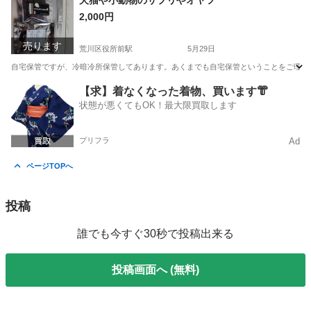
犬猫や小動物のサプリやオヤツ
2,000円
売ります
荒川区役所前駅
5月29日
自宅保管ですが、冷暗冷所保管してあります。あくまでも自宅保管ということをご理解い
東京
荒川区
荒川区役所前駅
食品
【求】着なくなった着物、買います👘
状態が悪くてもOK！最大限買取します
プリフラ
Ad
ページTOPへ
投稿
誰でも今すぐ30秒で投稿出来る
投稿画面へ (無料)