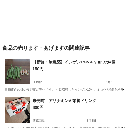
食品の売ります・あげますの関連記事
【新鮮・無農薬】インゲン15本＆ミョウガ4個
150円
河辺駅
8月8日
青梅市内の畑の夏野菜が豊作です。 本日収穫したインゲン15本、ミョウガ4個を格安で
東京
青梅市
河辺駅
食品
未開封 アリナミンV 栄養ドリンク
800円
西葛西駅
8月8日