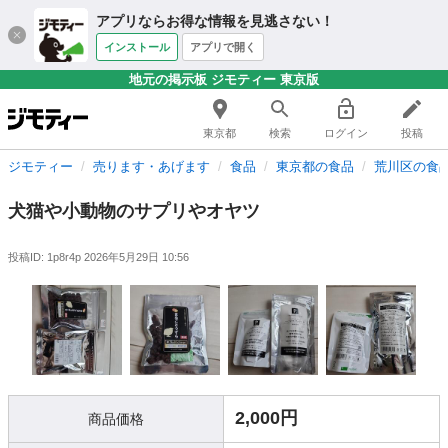
アプリならお得な情報を見逃さない！
インストール
アプリで開く
地元の掲示板 ジモティー 東京版
東京都
検索
ログイン
投稿
ジモティー
売ります・あげます
食品
東京都の食品
荒川区の食
犬猫や小動物のサプリやオヤツ
投稿ID: 1p8r4p
2026年5月29日 10:56
2,000円
商品価格