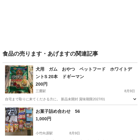
食品の売ります・あげますの関連記事
犬用 ガム おやつ ペットフード ホワイトデ
ントS 20本 ドギーマン
200円
三鷹駅
8月9日
自宅まで取りに来てくださる方に。 新品未開封 賞味期限2027/01
東京
三鷹市
三鷹駅
食品
ドギーマン
お菓子詰め合わせ 56
1,000円
小竹向原駅
8月9日