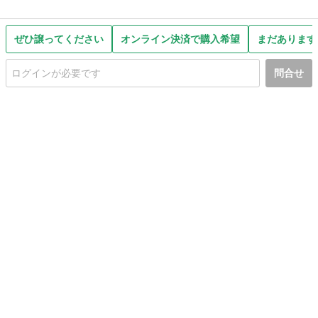
ぜひ譲ってください
オンライン決済で購入希望
まだあります
問合せ
初めての方へ
利用規約
プライバシーポリシー
プライバシー・ステートメント
健全化に資する運用方針
お問い合わせ
運営会社
サイトマップ
ご利用ガイド
フリーワードで探す
PC版で表示
都道府県選択
特定商取引法の表示
利用者情報の外部送信について