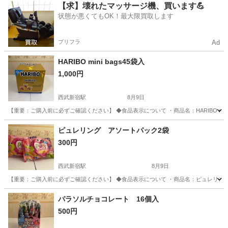
東京
杉並区
西武新宿駅
食品
【求】壊れたマッサージ機、買います💪
状態が悪くてもOK！最大限買取します
プリフラ
Ad
HARIBO mini bags45袋入
1,000円
西武新宿駅
8月9日
【重要：ご購入前に必ずご確認ください】 ◆食品表示について ・商品名：HARIBO mini
東京
杉並区
西武新宿駅
食品
ピュレリング アソートパック2袋
300円
西武新宿駅
8月9日
【重要：ご購入前に必ずご確認ください】 ◆食品表示について ・商品名：ピュレリング 
東京
杉並区
西武新宿駅
食品
パラソルチョコレート 16個入
500円