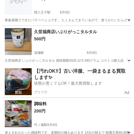
西八王子駅
8月9日
家庭菜園でできたパラペーニョです。 たくさんできているので、使うかたいたらどうぞ。
東京
八王子市
西八王子駅
食品
ピクルス
久世福商店いぶりがっこタルタル
500円
清瀬駅
8月9日
久世福商店 いぶりがっこタルタル 賞味期限2026.12.5 340グラム コストコ購入品
東京
清瀬市
清瀬駅
食品
【汚れOK‼️】古い洋服、一袋まるまる買取
します✨
状態が悪くてもOK！最大限買取します
プリフラ
Ad
調味料
200円
竹ノ塚駅
8月9日
使えきれなかった調味料です、未開封の物もあります 14日の朝まで 精選五香粉(未開封) ロ