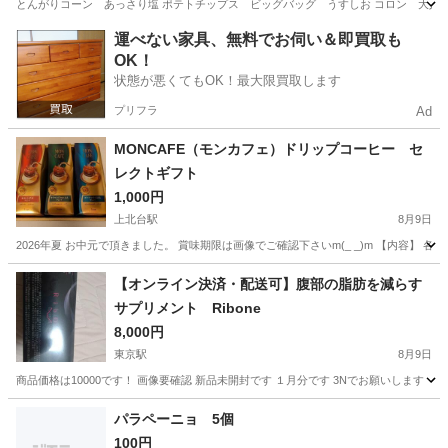
とんがりコーン あっさり塩 ポテトチップス ビッグバッグ うすしお コロン 大人のミ
東京
練馬区
小竹向原駅
食品
詰め合わせ
運べない家具、無料でお伺い＆即買取も
OK！
状態が悪くてもOK！最大限買取します
プリフラ
Ad
MONCAFE（モンカフェ）ドリップコーヒー セ
レクトギフト
1,000円
上北台駅
8月9日
2026年夏 お中元で頂きました。 賞味期限は画像でご確認下さいm(_ _)m 【内容】 各5
東京
東大和市
上北台駅
食品
ドリップコーヒー
【オンライン決済・配送可】腹部の脂肪を減らす
サプリメント Ribone
8,000円
東京駅
8月9日
商品価格は10000です！ 画像要確認 新品未開封です １月分です 3Nでお願いします
東京
中央区
東京駅
食品
サプリメント
パラペーニョ 5個
100円