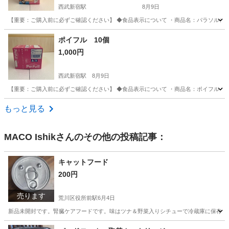
西武新宿駅
8月9日
【重要：ご購入前に必ずご確認ください】 ◆食品表示について ・商品名：パラソルチョコ
東京
杉並区
西武新宿駅
食品
パラソル
ポイフル 10個
1,000円
西武新宿駅
8月9日
【重要：ご購入前に必ずご確認ください】 ◆食品表示について ・商品名：ポイフル 10
東京
杉並区
西武新宿駅
食品
もっと見る
MACO Ishik
さんのその他の投稿記事：
キャットフード
200円
売ります
荒川区役所前駅
6月4日
新品未開封です。腎臓ケアフードです。味はツナ＆野菜入りシチューで冷蔵庫に保存し
東京
荒川区
荒川区役所前駅
食品
キャットフード