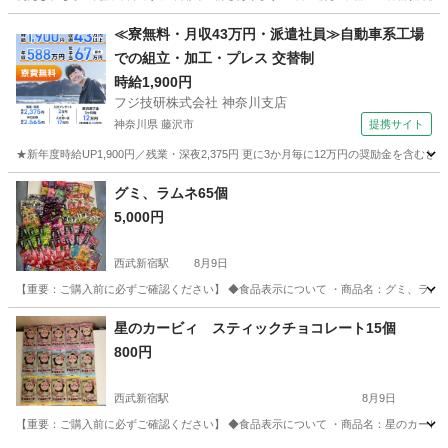
東京
足立区
竹ノ塚駅
食品
≪寮無料・月収43万円・派遣社員≫自動車系工場
での組立・加工・プレス 交替制
時給1,900円
フジ技研株式会社 神奈川支店
神奈川県 藤沢市
提携サイト
★新年度時給UP1,900円／残業・深夜2,375円 更に3か月毎に12万円の奨励金を含む
神奈川
藤沢市
その他
グミ、ラムネ65個
5,000円
西武新宿駅
8月9日
【重要：ご購入前に必ずご確認ください】 ◆食品表示について ・商品名：グミ、ラムネ 
東京
杉並区
西武新宿駅
食品
ピュレグミ
星のカービィ スティックチョコレート15個
800円
西武新宿駅
8月9日
【重要：ご購入前に必ずご確認ください】 ◆食品表示について ・商品名：星のカービィ 