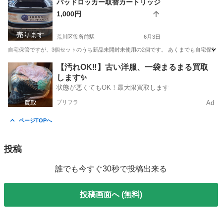
パッドロッカー取替カートリッジ
1,000円
売ります
荒川区役所前駅
6月3日
自宅保管ですが、3個セットのうち新品未開封未使用の2個です。 あくまでも自宅保管
東京
荒川区
荒川区役所前駅
掃除用具
パッド
【汚れOK‼️】古い洋服、一袋まるまる買取
します✨
状態が悪くてもOK！最大限買取します
プリフラ
Ad
ページTOPへ
投稿
誰でも今すぐ30秒で投稿出来る
投稿画面へ (無料)