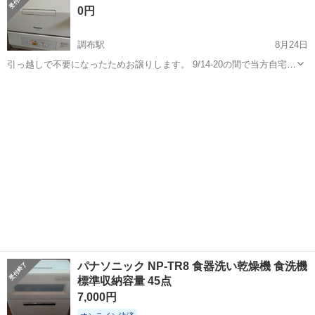
0円
りします。
調布駅
8月24日
引っ越しで不要になったためお譲りします。 9/14-20の間で当方自宅で
引き取り可能な方限定 ご都合のあう日にちを教えていただければその
東京
調布市
調布駅
キッチン家電
食洗機
日の朝に自宅前に置いておきますので引き取りお願いします。(階段上
がって2階です) ...
パナソニック NP-TR8 食器洗い乾燥機 食洗機
標準収納容量 45点
7,000円