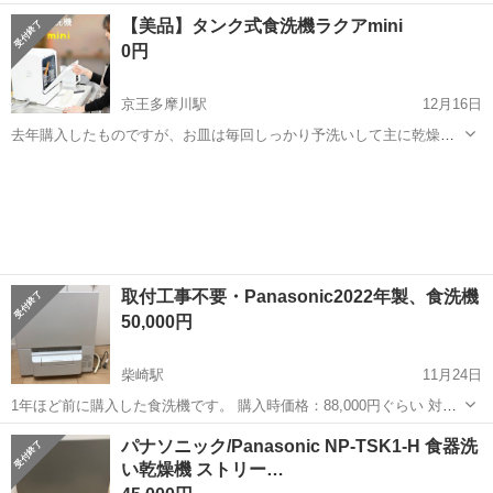
出来なくなりエラーE1が表示され、洗浄途中で止まります。 写真の物
東京
調布市
つつじヶ丘駅
キッチン家電
ADW
【美品】タンク式食洗機ラクアmini
が全てです。 ・部品取り、修理ができる方 ・排水ホースの先端に黒ず
0円
みあり...
京王多摩川駅
12月16日
去年購入したものですが、お皿は毎回しっかり予洗いして主に乾燥目
的で使用していたので綺麗な方だと思います。 念のため、さきほど空
東京
調布市
京王多摩川駅
キッチン家電
ラクア
の状態で洗い直しました。 今回引っ越しに伴い、次の引っ越し先には
置くスペースがないのでお譲りいた...
取付工事不要・Panasonic2022年製、食洗機
50,000円
柴崎駅
11月24日
1年ほど前に購入した食洗機です。 購入時価格：88,000円ぐらい 対応
人数：4人用 本体重量：約19kg サイズ：幅×高さ×奥行き：
東京
調布市
柴崎駅
キッチン家電
食洗機
パナソニック/Panasonic NP-TSK1-H 食器洗
550x600x341 mm 【傷などの状態】とくに目立った傷はありません。
い乾燥機 ストリー…
【アピールポ...