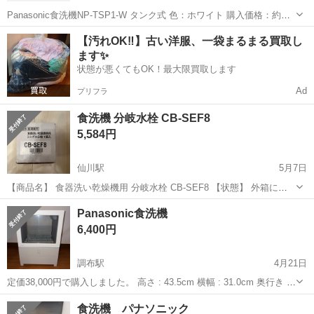
Panasonic食洗機NP-TSP1-W タンク式 色：ホワイト 購入価格：約
69,000円 ★別投稿にて食洗機専用置き台もお譲りしております。 【付
東京
調布市
つつじヶ丘駅
キッチン家電
【汚れOK‼️】古い洋服、一袋まるまる買取し
属品】 ・排水ホース（1m） ・ホースバンド（排水ホース用） ・吸
ます✨
盤...
状態が悪くてもOK！最大限買取します
Ad
プリフラ
食洗機 分岐水栓 CB-SEF8
5,584円
仙川駅
5月7日
【商品名】 食器洗い乾燥機用 分岐水栓 CB-SEF8 【状態】 外箱に多
少のスレ・傷あり まだまだ使用できる状態です 清掃済み 【商品説
東京
調布市
仙川駅
キッチン家電
買い替え
Panasonic食洗機
明】 食器洗い乾燥機を設置する際に必要な分岐水栓です。 給水・給湯
6,400円
兼用タイプで、シ...
調布駅
4月21日
定価38,000円で購入しました。 高さ : 43.5cm 横幅 : 31.0cm 奥行き :
22.5cm 7割ほど余っている食洗機用の粉末洗剤も お渡しできたらと思
東京
調布市
調布駅
キッチン家電
食洗機
食洗機 パナソニック
っています。