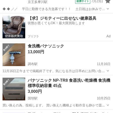
7月23日
提携サイト
京王多摩川駅
◆ ◆ ／／ 平日に勤務できる方急募です！！ 土日祝はお休みで
す！ 今回の募集エリアは…「府中駅エリア」★ 現場固定なので、
東京
調布市
京王多摩川駅
警備員
【求】ジモティーに出せない健康器具
続けやすい♪♪ ＼＼ 『シフトが削られた…』 『思うように稼げな
状態が悪くてもOK！最大限買取します
い…』 ということはあ...
Ad
プリフラ
食洗機パナソニック
13,000円
調布駅
11月16日
11月16日正午までで掲載終了です。気になる方は日早めにお問い合わ
せください。 使用後清掃をしています。大変便利なものです。 分岐水
東京
調布市
調布駅
キッチン家電
食洗機
パナソニック NP-TR8 食器洗い乾燥機 食洗機
栓、排水ホース、給水ホースあり。 ホースはとりきれないよごれあり
標準収納容量 45点
ます。
3,000円
国領駅
10月25日
買い換えの為、投稿します。 買い換えた機種より動作音も静かで皿も
置きやすかったです。 ・簡易清掃済み 回りくどい方や音信不通になっ
東京
調布市
国領駅
キッチン家電
除菌