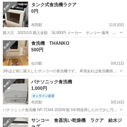
東京
調布市
成城学園前駅
キッチン家電
食洗機
タンク式食洗機ラクア
いただける方お願いいたします。
0円
布田駅
11月10日
購入日 2023/1/5 購入金額 34,800円 メーカー サンコー 備考 水
道いらずのタンク式食器洗い乾燥機 「ラクア」 STTDWADW
東京
調布市
布田駅
キッチン家電
ラクア
食洗機 THANKO
500円
仙川駅
9月21日
3年ほど前に購入したサンコーの食洗機です。 希望あれば食洗機用洗
剤もつけます（※開封済） 【購入時価格】26000円ぐらい 【傷などの
東京
調布市
仙川駅
キッチン家電
食洗機
パナソニック食洗機
状態】とくに目立った傷はありません。 【アピールポイント】状態は
1,000円
いいのでまだまだ使...
オンライン決済
布田駅
9月14日
パナソニック食洗機 NP-TCM4 2020年製 5年間使用したので少し汚れ
はありますが、今も現役で使っておりますので、問題なく使用できる
東京
調布市
布田駅
キッチン家電
食洗機
サンコー 食器洗い乾燥機 ラクア 給水ジ
かと思います。 9/26(金)の夜20:30以降、もしくは、9/27(土)の午前
ャグ
中...