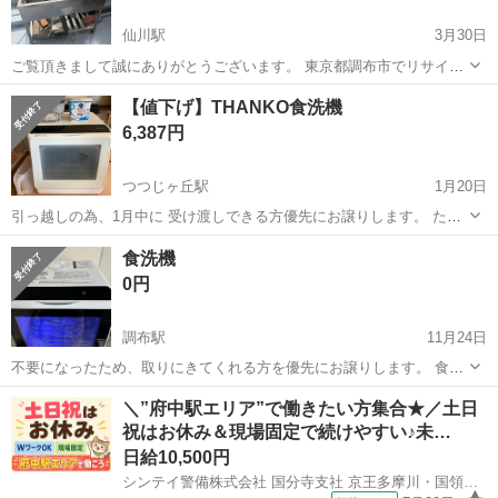
仙川駅
3月30日
ご覧頂きまして誠にありがとうございます。 東京都調布市でリサイク
ルショップをしております。 コレクター様からの買取、引き取り商品
東京
調布市
仙川駅
キッチン家電
流し台
【値下げ】THANKO食洗機
を主に取り扱っております。 商品内容 ・画像にあるセット全てです。
6,387円
階段で3Fにありま...
つつじヶ丘駅
1月20日
引っ越しの為、1月中に 受け渡しできる方優先にお譲りします。 たく
さんのものお譲りいたしますので 他の投稿も良ければご覧ください。
東京
調布市
つつじヶ丘駅
キッチン家電
食洗機
食洗機
THANKOの食洗機です。 写真で詳細ご確認ください。 食洗機用洗剤
0円
もお付けしますので...
調布駅
11月24日
不要になったため、取りにきてくれる方を優先にお譲りします。 食洗
機 卓上食器洗い乾燥機 HAVA 洗碗机 食器乾燥機 内蔵５Lタンク式＆水
東京
調布市
調布駅
キッチン家電
食洗機
＼”府中駅エリア”で働きたい方集合★／土日
道給水 ５つの洗浄コース ベビーケア 乾燥モード機能 ２９分スピード
祝はお休み＆現場固定で続けやすい♪未…
洗浄 省スペ...
日給10,500円
シンテイ警備株式会社 国分寺支社 京王多摩川・国領・布田(33)エリア/A3203200124