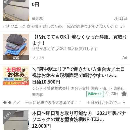
0円
仙川駅
3月11日
パナソニック 食洗機 引越しのため、下記の条件でお引き取りいただけ
る方を優先させていただきます。 ① 他の出品物とまとめて引き取って
東京
調布市
仙川駅
キッチン家電
食洗機
【汚れててもOK】着なくなった洋服、買取り
いただける方 ② 3月14日 8:30〜10:00 の間に取りに来ていただける方
ます！
引越...
状態が悪くてもOK！最大限買取します
Ad
プリフラ
＼”府中駅エリア”で働きたい方集合★／土日
祝はお休み＆現場固定で続けやすい♪未…
日給10,500円
シンテイ警備株式会社 国分寺支社 調布・仙川・柴崎(33)エリア/A3203200124
7月23日
提携サイト
調布駅
◆ ◆ ／／ 平日に勤務できる方急募です！！ 土日祝はお休みで
す！ 今回の募集エリアは…「府中駅エリア」★ 現場固定なので、
東京
調布市
調布駅
警備員
本日〜即日引き取り可能な方 2021年製パナ
続けやすい♪♪ ＼＼ 『シフトが削られた…』 『思うように稼げな
ソニックの置き型食洗機NP-TZ3…
い…』 ということはあ...
12,000円