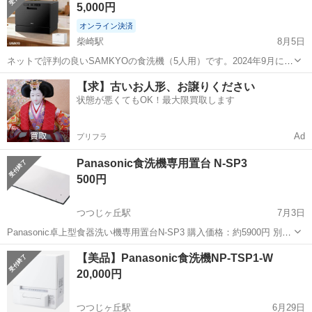
5,000円
る分には問題なくご使用...
オンライン決済
柴崎駅
8月5日
ネットで評判の良いSAMKYOの食洗機（5人用）です。2024年9月に新
品購入しました。 引っ越しのため出品いたします。 毎日のように使用
東京
調布市
柴崎駅
キッチン家電
食洗機
【求】古いお人形、お譲りください
していたので、水垢や細かな傷などあるかと思いますが、通常使用す
状態が悪くてもOK！最大限買取します
る分には問題なくご使用...
Ad
プリフラ
Panasonic食洗機専用置台 N-SP3
500円
つつじヶ丘駅
7月3日
Panasonic卓上型食器洗い機専用置台N-SP3 購入価格：約5900円 別投
稿の食洗機と併せて一年ほど使用しました。
東京
調布市
つつじヶ丘駅
キッチン家電
食洗機
【美品】Panasonic食洗機NP-TSP1-W
20,000円
つつじヶ丘駅
6月29日