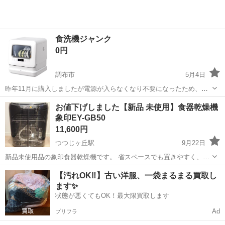
食洗機ジャンク
0円
調布市
5月4日
昨年11月に購入しましたが電源が入らなくなり不要になったため、取
りにきてくれる方にお譲りします。 ・電源入らないためジャンク品 ・
東京
調布市
キッチン家電
食洗機
お値下げしました【新品 未使用】食器乾燥機
部品取り・修理できる方 ・引き取り限定（国領町）
象印EY-GB50
11,600円
つつじヶ丘駅
9月22日
新品未使用品の象印食器乾燥機です。 省スペースでも置きやすく、5
人分の食器が入ります。 幅44×奥行31×高さ54㎝ 重さ約5.5kg 一度箱
東京
調布市
つつじヶ丘駅
キッチン家電
食器乾燥機
【汚れOK‼️】古い洋服、一袋まるまる買取し
から出しただけの新品未使用品です。 大きいので車などでセブンイレ
ます✨
ブン調布野川大...
状態が悪くてもOK！最大限買取します
Ad
プリフラ