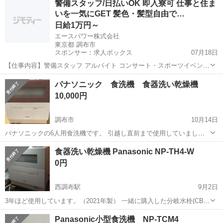
警備スタッフ/日払いOK 即入寮可 仕事と住ま
たりする方が多いので、簡潔にお問い合わせいただける方、スムーズ
いを一気にGET 髪色・髪型自由で…
にお取引できる常識ある...
日給1万円～
エースパワー株式会社
東京都 調布市
スポンサー：求人ボックス
07月18日
【仕事内容】警備スタッフ アルバイト コンサート・スポーツイベン
ト・展示会などのイベントや、 工事現場周辺で警備・交通誘導をして
アルバイト・パート
パナソニック 食洗機 食器洗い乾燥機
いただきます。 経験者の方はもちろん、未経験者の方も積極的に採用
10,000円
中! 難しいスキルは不要! 基本的なル...
調布市
10月14日
パナソニックの6人用食洗機です。 引越し直前まで使用していまし
た。 後付けの中では大容量で、フロントオープンが使いやすくて気に
東京
調布市
キッチン家電
食洗機
食器洗い乾燥機 Panasonic NP-TH4-W
入っていました。 全てのパーツと説明書をお渡しできます。 おまけで
0円
すが、使いかけの食洗機用の洗剤...
西調布駅
9月2日
3年ほど使用しています。（2021年製） 一緒に購入した分岐水栓(CB-
SKH6)とステンレス台(N-SP3)を併せてお譲り致します。 かなり重宝
東京
調布市
西調布駅
キッチン家電
Panasonic
Panasonic小型食洗機 NP-TCM4
してましたが、不要になったため、取りにきてくれる方を優先にお譲