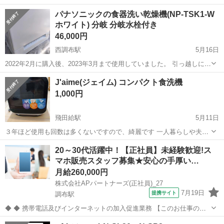
TH2_spec.html 2023年7月8日前後〜7月15日で直接お渡しできる方で
東京
調布市
調布駅
キッチン家電
食洗機
パナソニックの食器洗い乾燥機(NP-TSK1-W
お譲り先を...
ホワイト) 分岐 分岐水栓付き
46,000円
西調布駅
5月16日
2022年2月に購入後、2023年3月まで使用していました。 引っ越しに伴
い出品します。 分岐水栓おまけでおつけいたします。 動作確認済みで
東京
調布市
西調布駅
キッチン家電
TSK
J'aime(ジェイム) コンパクト食洗機
す。 キズは、左ボディにすりキズがある以外キレイな状態かと思いま
1,000円
す。 クリーニ...
飛田給駅
5月11日
３年ほど使用も回数は多くないですので、綺麗です 一人暮らしや夫婦
二人での生活の方は便利 水道管工事不要のタンク給水タイプの食洗
東京
調布市
飛田給駅
キッチン家電
食洗機
20～30代活躍中！【正社員】未経験歓迎!ス
機、写真には映ってないですが、付属の排水ホースと給水ポットなど
マホ販売スタッフ募集★安心の手厚い…
ついてます お値下げなどコメント...
月給260,000円
株式会社APパートナーズ(正社員)_27
7月19日
提携サイト
調布駅
◆ ◆ 携帯電話及びインターネットの加入促進業務 【このお仕事のお
すすめポイント】 ・ゼロからでも始められる充実の研修制度！ ・分か
東京
調布市
調布駅
携帯ショップ