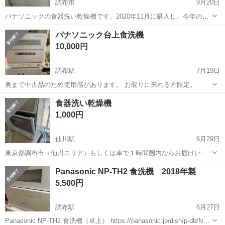
調布市
9月20日
パナソニックの食器洗い乾燥機です。2020年11月に購入し、今年の3
月まで毎日1日2回程度使用していました。引っ越しに伴い不要になり
東京
調布市
キッチン家電
パナソニック
パナソニック台上食洗機
ました。写真のもので全てです。説明書はありません。 早く取り引き
10,000円
ができる方を最優先にさせてい...
調布駅
7月19日
奥まで中古品のため使用感があります。 お取りに来れる方限定。
東京
調布市
調布駅
キッチン家電
食洗機
食器洗い乾燥機
1,000円
仙川駅
6月29日
東京都調布市（仙川エリア）もしくは車で１時間圏内ならお届けいけ
ます。 その他はご相談ください。 象印さんの食器洗い乾燥機BW-
東京
調布市
仙川駅
キッチン家電
象印
Panasonic NP-TH2 食洗機 2018年製
GD40型。 古い機種なのでお安くお譲りいたします。 しかし先週まで
5,500円
実際に稼働していまして、ちゃん...
調布駅
6月27日
Panasonic NP-TH2 食洗機（卓上） https://panasonic.jp/dish/p-db/NP-