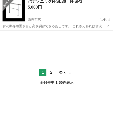
パナソニックN-SL30 N-SP3
らないことは先輩スタッフにすぐ聞ける！手厚いサポート体制あり！
5,000円
・働きやすい環境で長く...
西調布駅
3月8日
食洗機専用置き台と高さ調節できるあしです。 これさえあれば食洗機
は、どんなキッチンでもおけるかと思います。 1年使用しました中古
東京
調布市
西調布駅
キッチン家電
食洗機
品になります。 2つおつけします。
1
2
次へ
全66件中 1-50件表示