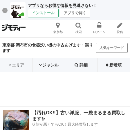
アプリならお得な情報を見逃さない！
インストール
アプリで開く
東京都
検索
ログイン
投稿
東京都 調布市の食器洗い機の中古あげます・譲り
人気キーワード
ます
エリア
ジャンル
詳細
新着順
【汚れOK‼️】古い洋服、一袋まるまる買取し
ます✨
状態が悪くてもOK！最大限買取します