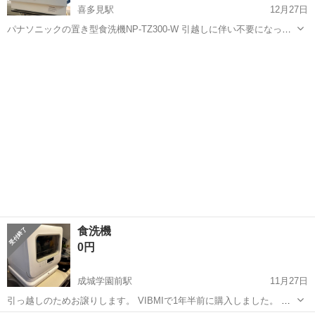
喜多見駅
12月27日
パナソニックの置き型食洗機NP-TZ300-W 引越しに伴い不要になった
ためお譲りします。 予洗をしっかりしていたためそこまで汚くないと
東京
調布市
喜多見駅
キッチン家電
食洗機
思います。 中古品にご理解のある方にお願いします。 4年程使用 取り
付けに必要な金...
食洗機
0円
成城学園前駅
11月27日
引っ越しのためお譲りします。 VIBMIで1年半前に購入しました。 水
はタンクに入れる形式で水道と繋げる必要はありません。 取りに来て