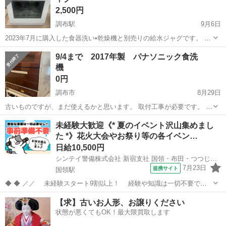
2,500円
調布駅
9月6日
2023年7月に購入した食器洗い•乾燥機と別売りの給水ジャグです。 蛇
口からの給水ホース、カゴ、取説付き 【購入時価格】合計38,480円
東京
調布市
調布駅
キッチン家電
ラクア
9/4まで 2017年製 パナソニック食洗
【食洗機サイズ】縦：45cm、横：41cm、奥行き：38cm （大体で
機
す） 【傷...
0円
調布市
8月29日
古いものですが、まだ使えるかと思います。 取付工事が必要です。 動
作確認済みですが、 中古品である事をご了承くださいますよう お願い
東京
調布市
キッチン家電
食洗機
未経験大歓迎《* 夏のイベント沢山集めまし
いたします。
た *》花火大会やお祭り等の各イベン…
日給10,500円
シンテイ警備株式会社 新宿支社 国領・布田・つつじケ丘(18)エリア/A3203200140
7月23日
提携サイト
国領駅
◆ ◆ ／／ 未経験スタート9割以上！ 経験や知識は一切不要で始
めやすい♪ シフトの強制もないですし 自分のペースで働くことも
東京
調布市
国領駅
警備員
【求】古いお人形、お譲りください
できるので 続けやすい♪働きやすい♪ ＼＼ 『シフトが削られた…』
状態が悪くてもOK！最大限買取します
『思うように稼...