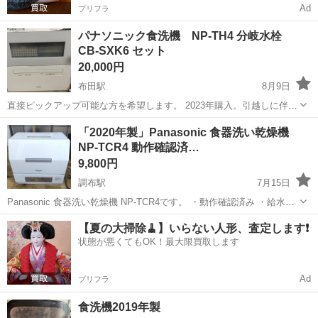
Ad
プリフラ
パナソニック食洗機 NP-TH4 分岐水栓
CB-SXK6 セット
20,000円
布田駅
8月9日
直接ピックアップ可能な方を希望します。 2023年購入。引越しに伴い
不要となりました。 3年使用したため使用感はあります。動作に問題
東京
調布市
布田駅
キッチン家電
「2020年製」Panasonic 食器洗い乾燥機
はございません。 分岐水栓もまとめてお譲りします。
NP-TCR4 動作確認済…
9,800円
調布駅
7月15日
Panasonic 食器洗い乾燥機 NP-TCR4です。 ・動作確認済み ・給水ホ
ース、排水ホース付属 ・庫内簡易清掃済み ・すぐ使用できます。（分
東京
調布市
調布駅
キッチン家電
【夏の大掃除🧹】いらない人形、査定します❗️
水栓はご自分でご用意ください） 2020年製で、令和8年7...
状態が悪くてもOK！最大限買取します
Ad
プリフラ
食洗機2019年製