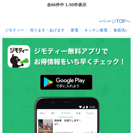
全66件中 1-50件表示
ページTOPへ
ジモティー
売ります・あげます
家電
キッチン家電
食器洗い機