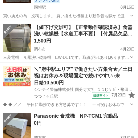
オンライン決済
国領駅
8月16日
買い換えの為、投稿します。 買い換えた機種より動作音も静かで皿も
置きやすかったです。 ・清掃済み ・現金手渡し可能です。（あんしん
東京
調布市
国領駅
キッチン家電
食洗機
【値下げ交渉可】【正常動作確認済み】食器
決済から現金手渡しに戻せない為。） ジモティーは定型文で問い合わ
洗い乾燥機【水道工事不要】【付属品欠品…
せ後 音信不通にな...
1,500円
調布市
4月20日
三菱電機 食器洗い乾燥機 EW-DE1です。取説(汚れあり)あります。
新品で購入後２年ほど使用しておりましたが、引っ越してからずっと
東京
調布市
キッチン家電
三菱電機
＼”府中駅エリア”で働きたい方集合★／土日
使用していませんでした。 型式は古い(2006年)ですが、正常動作する
祝はお休み＆現場固定で続けやすい♪未…
ことを確認済みで...
日給10,500円
シンテイ警備株式会社 国分寺支社 つつじケ丘・飛田給・西調布(33)エリア/A3203200124
7月23日
提携サイト
つつじヶ丘駅
◆ ◆ ／／ 平日に勤務できる方急募です！！ 土日祝はお休みで
す！ 今回の募集エリアは…「府中駅エリア」★ 現場固定なので、
東京
調布市
つつじヶ丘駅
警備員
Panasonic 食洗機 NP-TCM1 完動品
続けやすい♪♪ ＼＼ 『シフトが削られた…』 『思うように稼げな
0円
い…』 ということはあ...
調布市
3月31日