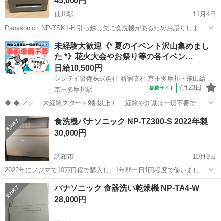
45,000円
仙川駅
11月4日
Panasonic NP-TSK1-H 引っ越し先に食洗機があるためお譲りしま
す。 2022年7月31日に購入。 使用期間は6ヶ月で、使用頻度は1日1回
東京
調布市
仙川駅
キッチン家電
除菌
未経験大歓迎《* 夏のイベント沢山集めまし
程度でした。 分岐水栓もお付けいたします。 近くまで取りに来てい
た *》花火大会やお祭り等の各イベン…
た...
日給10,500円
シンテイ警備株式会社 新宿支社 京王多摩川・飛田給・西調布(18)エリア/A3203200140
7月23日
提携サイト
京王多摩川駅
◆ ◆ ／／ 未経験スタート9割以上！ 経験や知識は一切不要で始
めやすい♪ シフトの強制もないですし 自分のペースで働くことも
東京
調布市
京王多摩川駅
警備員
食洗機パナソニック NP-TZ300-S 2022年製
できるので 続けやすい♪働きやすい♪ ＼＼ 『シフトが削られた…』
30,000円
『思うように稼...
調布市
10月9日
2022年にノジマで10万円程で購入し、1年弱一日1回程度で使いまし
た。 リフォームの為使わなくなりました。 傷がありますので写真ご確
東京
調布市
キッチン家電
食洗機
パナソニック 食器洗い乾燥機 NP-TA4-W
認ください。 箱はありません。 お車で取りに来てくださる方限定でお
28,000円
願い致します。 お渡...