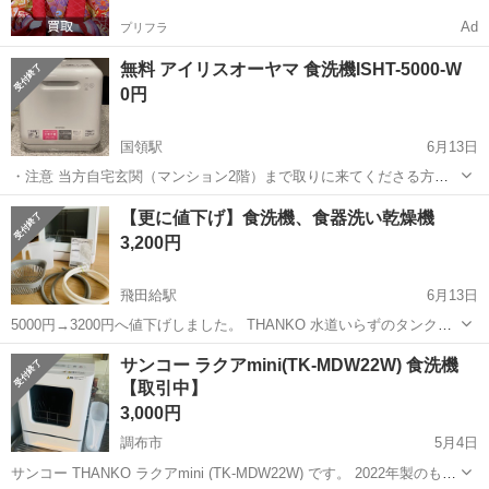
Ad
プリフラ
無料 アイリスオーヤマ 食洗機ISHT-5000-W
0円
国領駅
6月13日
・注意 当方自宅玄関（マンション2階）まで取りに来てくださる方限
定でお譲りします。 日時は要相談（早朝深夜対応可能です） 公式によ
東京
調布市
国領駅
キッチン家電
ISHT
【更に値下げ】食洗機、食器洗い乾燥機
ると13kgの重さがあるみたいなので持ち運べる方でお願いします。 こ
3,200円
ちらは費用負担いたしません...
飛田給駅
6月13日
5000円→3200円へ値下げしました。 THANKO 水道いらずのタンク式
食器洗い乾燥機「ラクア」 2021年製 型番：STTDWADW /
東京
調布市
飛田給駅
キッチン家電
水道
サンコー ラクアmini(TK-MDW22W) 食洗機
STTDWADB 定価：34,800円 サンコー公式通販サイトに詳細ありま
【取引中】
す。 ...
3,000円
調布市
5月4日
サンコー THANKO ラクアmini (TK-MDW22W) です。 2022年製のもの