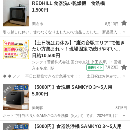
REDHiLL 食器洗い乾燥機 食洗機
1,500円
調布市
8月13日
引っ越しに伴い、使わなくなりましたので出品しました。 新品購入
後、2年ほど使用しました。 庫内は引越しする直前にクリーニングし
東京
調布市
キッチン家電
食洗機
【土日祝はお休み】”鷹の台駅エリア”で働き
た為、綺麗です。 ホースには水垢のような汚れがありますが、動作
たい方集まれ～！現場固定で続けやすい…
等、問題なく使用できます。乾燥機能...
日給10,500円
シンテイ警備株式会社 国分寺支社 京王多摩川・国領・布田(37)エリア/A3203200124
7月23日
提携サイト
京王多摩川駅
◆ ◆ ／／ 平日に勤務できる方急募です！！ 土日祝はお休みで
す！ 今回の募集エリアは…「鷹の台駅エリア」★ 現場固定なの
東京
調布市
京王多摩川駅
警備員
【5000円】食洗機 SAMKYO 3〜5人用
で、続けやすい♪♪ ＼＼ 『シフトが削られた…』 『思うように稼げな
5,000円
い…』 ということは...
柴崎駅
8月5日
ネットで評判の良いSAMKYOの食洗機（5人用）です。2024年9月に新
品購入しました。 引っ越しのため出品いたします。 毎日のように使用
東京
調布市
柴崎駅
キッチン家電
食洗機
【5000円】食器洗浄機 SAMKYO 3〜5人用
していたので、水垢や細かな傷などあるかと思いますが、通常使用す