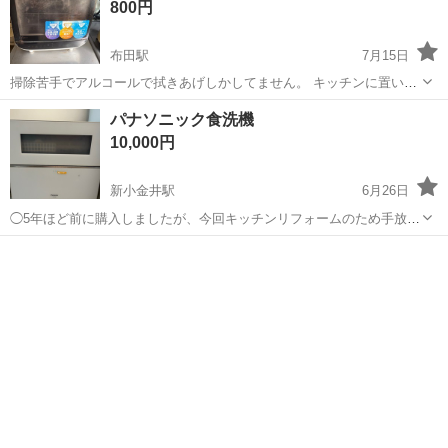
800円
布田駅
7月15日
掃除苦手でアルコールで拭きあげしかしてません。 キッチンに置いて
ましたので、油汚れもあります 動作確認問題なく使えます。 他は写真
東京
調布市
布田駅
キッチン家電
パナソニック食洗機
で確認お願い致します。 【寸法】 幅： 36cm 奥行き： 35cm 高
10,000円
さ： 40cm
新小金井駅
6月26日
◯5年ほど前に購入しましたが、今回キッチンリフォームのため手放す
ことになりました。 【購入時価格】10万円ぐらい 【傷などの状態】特
東京
調布市
新小金井駅
キッチン家電
にありません。 【アピールポイント】基本手洗いなので使用頻度も低
く、いざという時はとても役立...