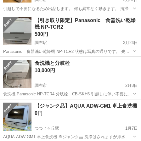
引越しで不要になるため出品します。 何も異常なく動きます。 清掃は
してますが、素人清掃なため、細かいところはできていません。 無料
東京
調布市
キッチン家電
食洗機
【引き取り限定】Panasonic 食器洗い乾燥
ですので必要な方いらっしゃればどうぞ。 引き取りに来てくださる方
機 NP-TCR2
のみ、お願...
500円
調布駅
3月24日
Panasonic 食器洗い乾燥機 NP-TCR2 状態は写真の通りです。 先日
まで使用していたので動作は保証します。 https://panasonic.jp/dish/p-
東京
調布市
調布駅
キッチン家電
Panasonic
食洗機と分岐栓
db/NP-TCR2.html 当方...
10,000円
調布市
2月8日
食洗機 Panasonic NP-TCR4 分岐栓 CB-SKH6 引越しに伴い不要にな
りましたので引き取りに来ていただける方にお譲りしたいです。 分岐
東京
調布市
キッチン家電
食洗機
【ジャンク品】AQUA ADW-GM1 卓上食洗機
栓もつけますので使える方はお得かと思います。 2/8、2/9...
0円
つつじヶ丘駅
1月7日
AQUA ADW-GM1 卓上食洗機 ※ジャンク品 洗浄はされますが排水が