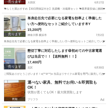
売ります
大田区
6月17日
🐫らくだ屋おすすめ【30日間保証付き】洗濯機・冷蔵庫セット 🐫業界最安値に挑戦中
東京
大田区
キッチン家電
神奈川
横浜市
キッチン家電
単身赴任先で必要になる家電を効率よく準備した
い方へ便利なセットご紹介しています🚪Y
取り付け
15,200円
売ります
神奈川県 横浜市
7月2日
単身赴任先で必要になる家電を効率よく準備したい方へ便利なセットご紹介しています🚪Y
神奈川
横浜市
キッチン家電
商品
懇切丁寧に対応したします😄初めての中古家電選
びは当店で！！【送料無料！！】
17,400円
売ります
北区
6月30日
ご閲覧ありがとうございます！o(*^＠^*)o 当店はリサイクル家電を専門に販売しており
東京
北区
キッチン家電
千葉
市川市
キッチン家電
運べない家具、無料でお伺い＆即買取も
OK！
取り付け
状態が悪くてもOK！最大限買取します
プリフラ
Ad