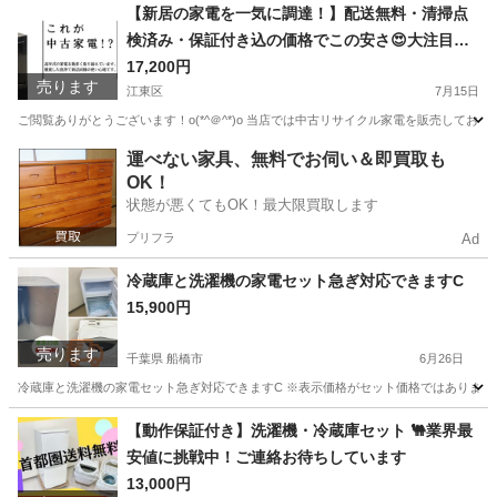
東京
葛飾区
キッチン家電
神奈川
横浜市
キッチン家電
【新居の家電を一気に調達！】配送無料・清掃点
検済み・保証付き込の価格でこの安さ😍大注目の
商品
中古家電です！
17,200円
売ります
江東区
7月15日
ご閲覧ありがとうございます！o(*^＠^*)o 当店では中古リサイクル家電を販売しており
東京
江東区
キッチン家電
千葉
松戸市
キッチン家電
運べない家具、無料でお伺い＆即買取も
OK！
無料
状態が悪くてもOK！最大限買取します
プリフラ
Ad
冷蔵庫と洗濯機の家電セット急ぎ対応できますC
15,900円
売ります
千葉県 船橋市
6月26日
冷蔵庫と洗濯機の家電セット急ぎ対応できますC ※表示価格がセット価格ではありません、
千葉
船橋市
キッチン家電
階段
【動作保証付き】洗濯機・冷蔵庫セット 🐫業界最
安値に挑戦中！ご連絡お待ちしています
13,000円