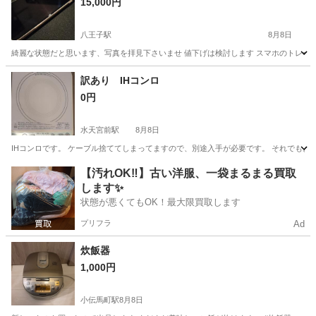
15,000円
八王子駅
8月8日
綺麗な状態だと思います、写真を拝見下さいませ 値下げは検討します スマホのトレードも
東京
八王子市
八王子駅
電話、ＦＡＸ
訳あり IHコンロ
0円
水天宮前駅
8月8日
IHコンロです。 ケーブル捨ててしまってますので、別途入手が必要です。 それでもよい方！
東京
中央区
水天宮前駅
キッチン家電
【汚れOK‼️】古い洋服、一袋まるまる買取
します✨
状態が悪くてもOK！最大限買取します
プリフラ
Ad
炊飯器
1,000円
小伝馬町駅
8月8日