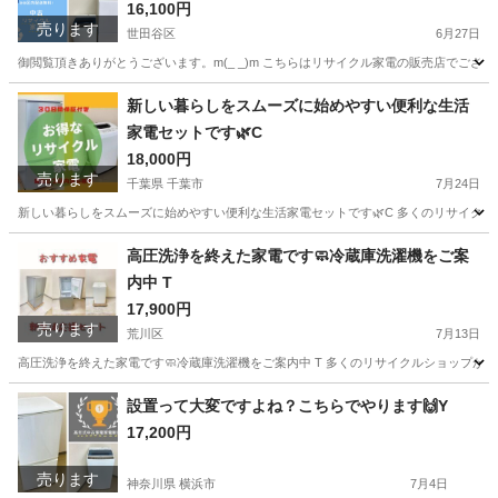
が一気に手に入る🌟】
16,100円
売ります
世田谷区
6月27日
御閲覧頂きありがとうございます。m(_ _)m こちらはリサイクル家電の販売店でございま
東京
世田谷区
キッチン家電
商品
新しい暮らしをスムーズに始めやすい便利な生活
家電セットです🌿C
18,000円
売ります
千葉県 千葉市
7月24日
新しい暮らしをスムーズに始めやすい便利な生活家電セットです🌿C 多くのリサイクルシ
千葉
千葉市
生活家電
AQUA
高圧洗浄を終えた家電です🧼冷蔵庫洗濯機をご案
内中 T
17,900円
売ります
荒川区
7月13日
高圧洗浄を終えた家電です🧼冷蔵庫洗濯機をご案内中 T 多くのリサイクルショップがあ
東京
荒川区
生活家電
YRZ
設置って大変ですよね？こちらでやります🙌Y
17,200円
売ります
神奈川県 横浜市
7月4日