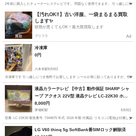
2年前に購入したチューナーレステレビです。 問題なく使用できます。 引っ越しに伴い
東京
板橋区
下赤塚駅
テレビ
場所
【汚れOK‼️】古い洋服、一袋まるまる買取
します✨
状態が悪くてもOK！最大限買取します
プリフラ
Ad
冷凍庫
0円
六本木駅
8月8日
冷凍庫です 引っ越しにつき無料でお渡しします シールが扉に貼ってありますが、性能には問
東京
港区
六本木駅
キッチン家電
冷凍庫
液晶カラーテレビ 【中古】動作保証 SHARP シャ
ープ アクオス 22V型 液晶テレビ LC-22K30 ホワ
イト
8,000円
茅場町駅
8月8日
型番: LC-22K30 製造番号: 7344875 年式: 2016 年製 付属品: リモコン(電池は付属しま
東京
中央区
茅場町駅
テレビ
カラーテレビ
LG V60 thinq 5g SoftBank番SIMロック解除済