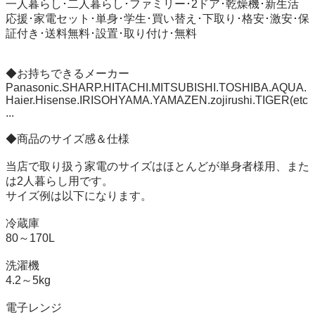
一人暮らし･二人暮らし･ファミリー･2ドア･乾燥機･新生活
応援･家電セット･単身･学生･買い替え･下取り･格安･激安･保
証付き･送料無料･設置･取り付け･無料

◆お持ちできるメーカー

Panasonic.SHARP.HITACHI.MITSUBISHI.TOSHIBA.AQUA.
Haier.Hisense.IRISOHYAMA.YAMAZEN.zojirushi.TIGER(etc
...

◆商品のサイズ感＆仕様

当店で取り扱う家電のサイズはほとんどが単身者様用、また
は2人暮らし用です。

サイズ例は以下になります。

冷蔵庫

80～170L

洗濯機

4.2～5kg

電子レンジ
