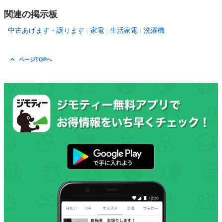
関連の掲示板
中古あげます・譲ります
家電
生活家電
洗濯機
ページTOPへ