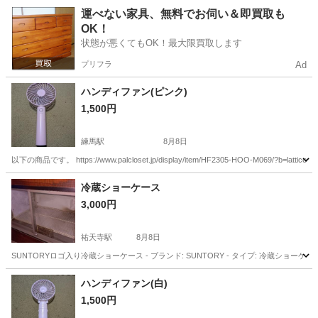
東京
中野区
沼袋駅
オーディオ
運べない家具、無料でお伺い＆即買取も
OK！
状態が悪くてもOK！最大限買取します
プリフラ
Ad
ハンディファン(ピンク)
1,500円
練馬駅
8月8日
以下の商品です。 https://www.palcloset.jp/display/item/HF2305-HOO-M069/?b=la
東京
練馬区
練馬駅
季節、空調家電
ピンク
冷蔵ショーケース
3,000円
祐天寺駅
8月8日
SUNTORYロゴ入り冷蔵ショーケース - ブランド: SUNTORY - タイプ: 冷蔵ショーケース - 
東京
目黒区
祐天寺駅
キッチン家電
ハンディファン(白)
1,500円