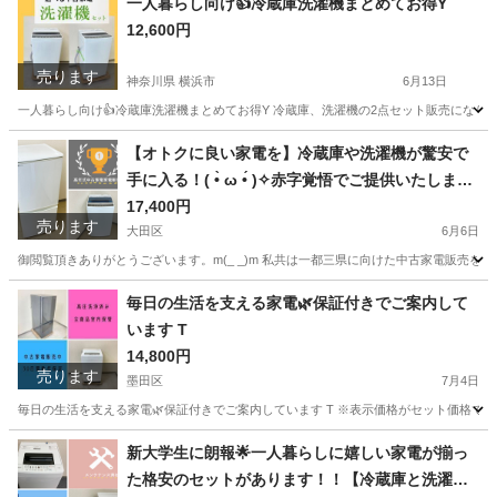
一人暮らし向け👍冷蔵庫洗濯機まとめてお得Y
12,600円
売ります
神奈川県 横浜市
6月13日
一人暮らし向け👍冷蔵庫洗濯機まとめてお得Y 冷蔵庫、洗濯機の2点セット販売になりま
神奈川
横浜市
キッチン家電
階段
【オトクに良い家電を】冷蔵庫や洗濯機が驚安で
手に入る！( •̀ ω •́ )✧赤字覚悟でご提供いたします
✨
17,400円
売ります
大田区
6月6日
御閲覧頂きありがとうございます。m(_ _)m 私共は一都三県に向けた中古家電販売を行っ
東京
大田区
キッチン家電
神奈川
横浜市
キッチン家電
毎日の生活を支える家電🌿保証付きでご案内して
います T
取り付け
14,800円
売ります
墨田区
7月4日
毎日の生活を支える家電🌿保証付きでご案内しています T ※表示価格がセット価格ではあ
東京
墨田区
キッチン家電
Comfee
新大学生に朗報🌟一人暮らしに嬉しい家電が揃っ
た格安のセットがあります！！【冷蔵庫と洗濯機