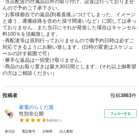
･当店配送の付属品以外の取り付け、設置は行っておりませ
んので予めご了承下さい。

･お客様都合での返品(到着直後ぶつけてしまった、イメージ
と違う、運搬経路を含めた採寸間違いなど）に関しては承っ
ておりません、また当日にそれが発覚した場合はキャンセル
料100％を頂戴致します。

･再配達等は原則行っておりませんので御予約日時は必ずご
対応できるようにお願い致します。(日時の変更はスケジュ
ールの許す範囲で可）

･勝手な返品は一切受け取りません。

･商品のお取り置きは最大30日間とします。(それ以上御希望
投稿者
投稿
3863
件
家電のらくだ屋
性別非公開
フォローする
5.0
(
999..
)
身分証
電話番号
古物商
法人書類