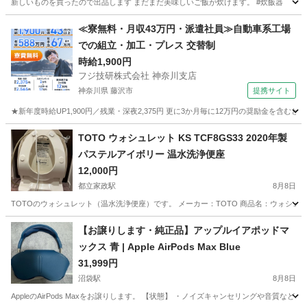
新しいものを買ったので出品します まだまだ美味しいご飯が炊けます。 #炊飯器
東京
中央区
小伝馬町駅
キッチン家電
≪寮無料・月収43万円・派遣社員≫自動車系工場
での組立・加工・プレス 交替制
時給1,900円
フジ技研株式会社 神奈川支店
神奈川県 藤沢市
提携サイト
★新年度時給UP1,900円／残業・深夜2,375円 更に3か月毎に12万円の奨励金を含む
神奈川
藤沢市
その他
TOTO ウォシュレット KS TCF8GS33 2020年製
パステルアイボリー 温水洗浄便座
12,000円
都立家政駅
8月8日
TOTOのウォシュレット（温水洗浄便座）です。 メーカー：TOTO 商品名：ウォシュレット 
東京
練馬区
都立家政駅
その他
【お譲りします・純正品】アップルイアポッドマ
ックス 青 | Apple AirPods Max Blue
31,999円
沼袋駅
8月8日
AppleのAirPods Maxをお譲りします。 【状態】 ・ノイズキャンセリングや音