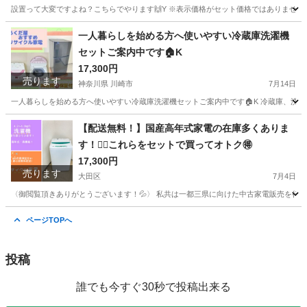
設置って大変ですよね？こちらでやります🙌Y ※表示価格がセット価格ではありません、配送
神奈川
横浜市
生活家電
階段
一人暮らしを始める方へ使いやすい冷蔵庫洗濯機
セットご案内中です🏠K
17,300円
売ります
神奈川県 川崎市
7月14日
一人暮らしを始める方へ使いやすい冷蔵庫洗濯機セットご案内中です🏠K 冷蔵庫、洗濯機
神奈川
川崎市
生活家電
HITACHI
【配送無料！】国産高年式家電の在庫多くありま
す！👍🏻これらをセットで買ってオトク🉐
17,300円
売ります
大田区
7月4日
〈御閲覧頂きありがとうございます！💦〉 私共は一都三県に向けた中古家電販売を行って
東京
大田区
生活家電
神奈川
横浜市
生活家電
ページTOPへ
取り付け
投稿
誰でも今すぐ30秒で投稿出来る