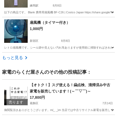
練馬駅
8月8日
以下の商品です。 Blank 携帯用扇風機 BF-C26 | Costco Japan https://share.googl
東京
練馬区
練馬駅
季節、空調家電
Japan
扇風機（タイマー付き）
1,000円
新宿区
8月8日
レトロ扇風機です。シール跡や見えない汚れ等ありますが使用前に掃除すればきれいに
東京
新宿区
季節、空調家電
タイマー
もっと見る
家電のらくだ屋
さんのその他の投稿記事：
【オトク！】スグ使える！🤗点検、清掃済み中古
家電を販売しています！(～￣▽￣)～
17,800円
売ります
葛飾区
7月14日
御閲覧頂きありがとうございます。m(_ _)m 当店では中古リサイクル家電を販売してお