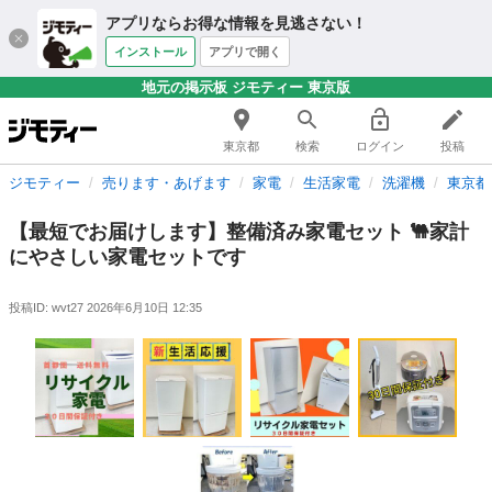
アプリならお得な情報を見逃さない！
インストール
アプリで開く
地元の掲示板 ジモティー 東京版
東京都
検索
ログイン
投稿
ジモティー
売ります・あげます
家電
生活家電
洗濯機
東京都
【最短でお届けします】整備済み家電セット 🐫家計
にやさしい家電セットです
投稿ID: wvt27
2026年6月10日 12:35