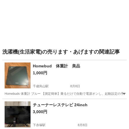
洗濯機(生活家電)の売ります・あげますの関連記事
Homebud 体重計 美品
1,000円
千歳烏山駅
8月8日
Homebuds 体重計 ブルー 【測定簡単】乗るだけで自動で電源オンし、起動設定の
東京
世田谷区
千歳烏山駅
その他
チューナーレステレビ 24inch
3,000円
下赤塚駅
8月8日