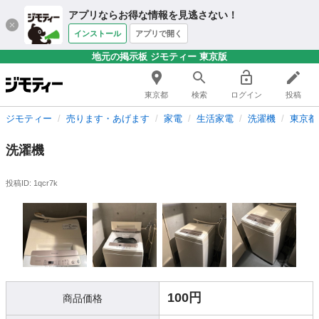
アプリならお得な情報を見逃さない！
インストール
アプリで開く
地元の掲示板 ジモティー 東京版
東京都
検索
ログイン
投稿
ジモティー
売ります・あげます
家電
生活家電
洗濯機
東京都
洗濯機
投稿ID: 1qcr7k
100円
商品価格