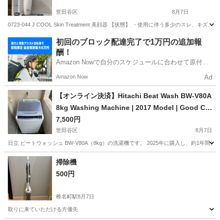
世田谷区
8月7日
0723-044 J COOL Skin Treatment 美顔器 【状態】 ・使用に伴う多少
東京
世田谷区
美容家電
美顔器
初回のブロック配達完了で1万円の追加報
酬！
Amazon Nowで自分のスケジュールに合わせて原付や
電動アシスト自転車で配達し、報酬を獲得しましょ
Amazon Now
Ad
う！
【オンライン決済】Hitachi Beat Wash BW-V80A
8kg Washing Machine | 2017 Model | Good Co
ndition | Pickup Assistance Avai Label
7,500円
世田谷区
8月7日
日立 ビートウォッシュ BW-V80A（8kg）の洗濯機です。 2025年に購入し、約
東京
世田谷区
生活家電
掃除機
500円
椎名町駅
8月7日
取りに来ていただける方優先