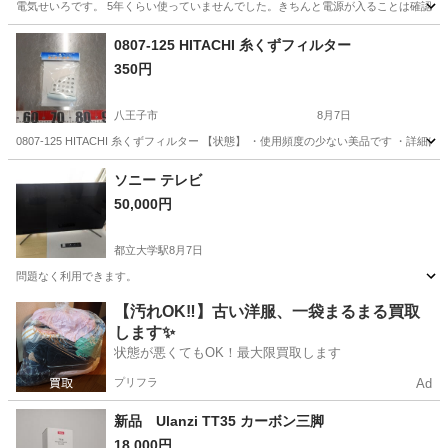
電気せいろです。 5年くらい使っていませんでした。きちんと電源が入ることは確認していま
東京
港区
高輪ゲートウェイ駅
キッチン家電
0807-125 HITACHI 糸くずフィルター
350円
八王子市
8月7日
0807-125 HITACHI 糸くずフィルター 【状態】 ・使用頻度の少ない美品です 
東京
八王子市
生活家電
HITACHI
ソニー テレビ
50,000円
都立大学駅
8月7日
問題なく利用できます。
東京
目黒区
都立大学駅
テレビ
【汚れOK‼️】古い洋服、一袋まるまる買取
します✨
状態が悪くてもOK！最大限買取します
プリフラ
Ad
新品 Ulanzi TT35 カーボン三脚
18,000円