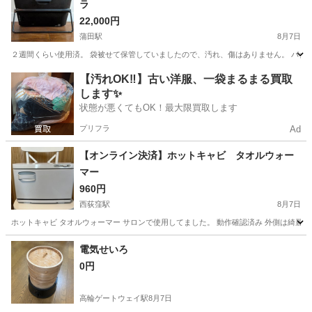
ラ
22,000円
蒲田駅
8月7日
２週間くらい使用済。 袋被せて保管していましたので、汚れ、傷はありません。 パナソニックの
東京
大田区
蒲田駅
テレビ
【汚れOK‼️】古い洋服、一袋まるまる買取
します✨
状態が悪くてもOK！最大限買取します
プリフラ
Ad
【オンライン決済】ホットキャビ タオルウォー
マー
960円
西荻窪駅
8月7日
ホットキャビ タオルウォーマー サロンで使用してました。 動作確認済み 外側は綺麗だと思いま
東京
杉並区
西荻窪駅
美容家電
電気せいろ
0円
高輪ゲートウェイ駅
8月7日