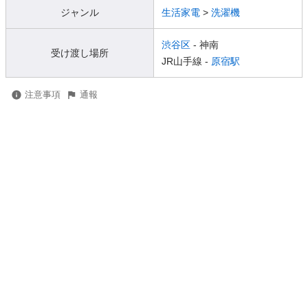
ジャンル
生活家電
>
洗濯機
渋谷区
- 神南
受け渡し場所
JR山手線 -
原宿駅
注意事項
通報