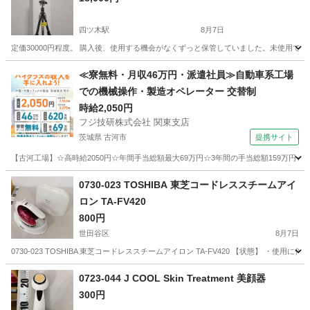
四ツ木駅
8月7日
定価30000円程度。 購入後、使用する機会がなくずっと保管していました。未使用です。 
東京
葛飾区
四ツ木駅
カメラ
雲台
≪寮無料・月収46万円・派遣社員≫自動車系工場
での機械操作・製造オペレーター 交替制
時給2,050円
フジ技研株式会社 関東支店
茨城県 古河市
提携サイト
【古河工場】☆高時給2050円☆年間手当総額最大69万円☆3年間の手当総額159万円☆
茨城
古河市
その他
0730-023 TOSHIBA 東芝コードレススチームアイ
ロン TA-FV420
800円
世田谷区
8月7日
0730-023 TOSHIBA 東芝コードレススチームアイロン TA-FV420 【状態】
東京
世田谷区
生活家電
現地
0723-044 J COOL Skin Treatment 美顔器
300円