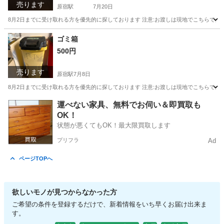
売ります
原宿駅
7月20日
8月2日までに受け取れる方を優先的に探しております 注意:お渡しは現地でこちらで
東京
渋谷区
原宿駅
テーブル
ゴミ箱
500円
売ります
原宿駅
7月8日
8月2日までに受け取れる方を優先的に探しております 注意:お渡しは現地でこちらで
東京
渋谷区
原宿駅
オフィス用家具
現地
運べない家具、無料でお伺い＆即買取も
OK！
状態が悪くてもOK！最大限買取します
プリフラ
Ad
ページTOPへ
欲しいモノが見つからなかった方
ご希望の条件を登録するだけで、新着情報をいち早くお届け出来ま
す。