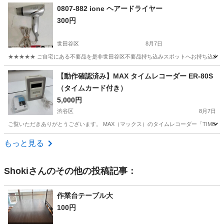
東京
豊島区
椎名町駅
生活家電
0807-882 ione ヘアードライヤー
300円
世田谷区
8月7日
★★★★★ ご自宅にある不要品を是非世田谷区不要品持ち込みスポットへお持ち込みしません
東京
世田谷区
美容家電
ヘアードライヤー
【動作確認済み】MAX タイムレコーダー ER-80S
（タイムカード付き）
5,000円
渋谷区
8月7日
ご覧いただきありがとうございます。 MAX（マックス）のタイムレコーダー「TIMEPO
東京
渋谷区
生活家電
もっと見る
Shoki
さんのその他の投稿記事：
作業台テーブル大
100円