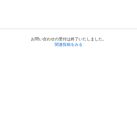
お問い合わせの受付は終了いたしました。
関連投稿をみる
初めての方へ
利用規約
プライバシーポリシー
プライバシー・ステートメント
健全化に資する運用方針
お問い合わせ
運営会社
サイトマップ
ご利用ガイド
フリーワードで探す
PC版で表示
都道府県選択