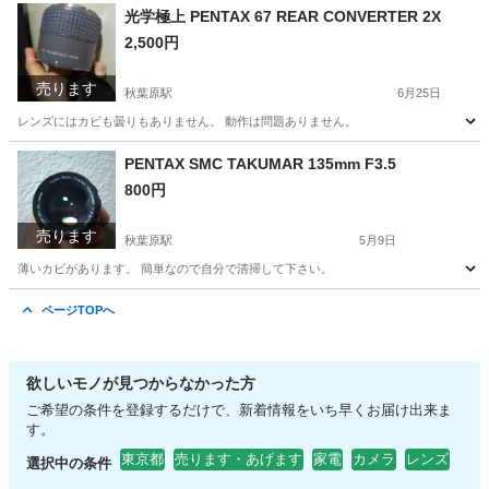
東京
台東区
秋葉原駅
カメラ
光学極上 PENTAX 67 REAR CONVERTER 2X
2,500円
売ります
秋葉原駅
6月25日
レンズにはカビも曇りもありません。 動作は問題ありません。
東京
台東区
秋葉原駅
カメラ
PENTAX
PENTAX SMC TAKUMAR 135mm F3.5
800円
売ります
秋葉原駅
5月9日
薄いカビがあります。 簡単なので自分で清掃して下さい。
東京
台東区
秋葉原駅
カメラ
TAKUMAR
ページTOPへ
欲しいモノが見つからなかった方
ご希望の条件を登録するだけで、新着情報をいち早くお届け出来ま
す。
東京都
売ります・あげます
家電
カメラ
レンズ
選択中の条件