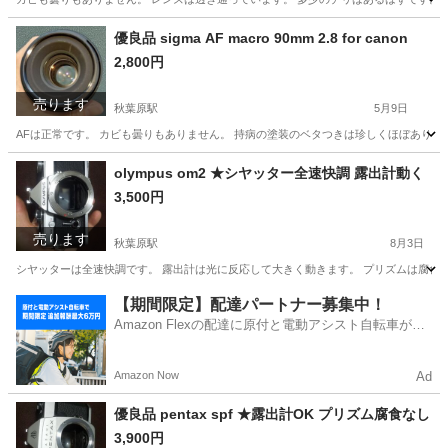
東京
台東区
秋葉原駅
カメラ
USM
優良品 sigma AF macro 90mm 2.8 for canon
2,800円
売ります
秋葉原駅
5月9日
AFは正常です。 カビも曇りもありません。 持病の塗装のベタつきは珍しくほぼありま
東京
台東区
秋葉原駅
カメラ
for
olympus om2 ★シヤッター全速快調 露出計動く
3,500円
売ります
秋葉原駅
8月3日
シヤッターは全速快調です。 露出計は光に反応して大きく動きます。 プリズムは腐食し
東京
台東区
秋葉原駅
カメラ
【期間限定】配達パートナー募集中！
Amazon Flexの配達に原付と電動アシスト自転車が登
場！
Amazon Now
Ad
優良品 pentax spf ★露出計OK プリズム腐食なし
3,900円