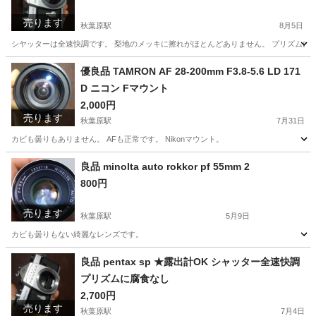
売ります
秋葉原駅
8月5日
シヤッターは全速快調です。 梨地のメッキに擦れがほとんどありません。 プリズムに
東京
台東区
秋葉原駅
カメラ
pentax
優良品 TAMRON AF 28-200mm F3.8-5.6 LD 171
D ニコン Fマウント
2,000円
売ります
秋葉原駅
7月31日
カビも曇りもありません。 AFも正常です。 Nikonマウント。
東京
台東区
秋葉原駅
カメラ
良品 minolta auto rokkor pf 55mm 2
800円
売ります
秋葉原駅
5月9日
カビも曇りもない綺麗なレンズです。
東京
台東区
秋葉原駅
カメラ
良品
良品 pentax sp ★露出計OK シャッター全速快調
プリズムに腐食なし
2,700円
売ります
秋葉原駅
7月4日