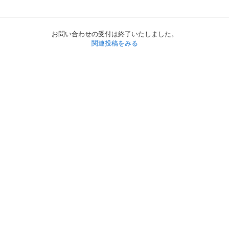
お問い合わせの受付は終了いたしました。
関連投稿をみる
初めての方へ
利用規約
プライバシーポリシー
プライバシー・ステートメント
健全化に資する運用方針
お問い合わせ
運営会社
サイトマップ
ご利用ガイド
フリーワードで探す
PC版で表示
都道府県選択
特定商取引法の表示
利用者情報の外部送信について