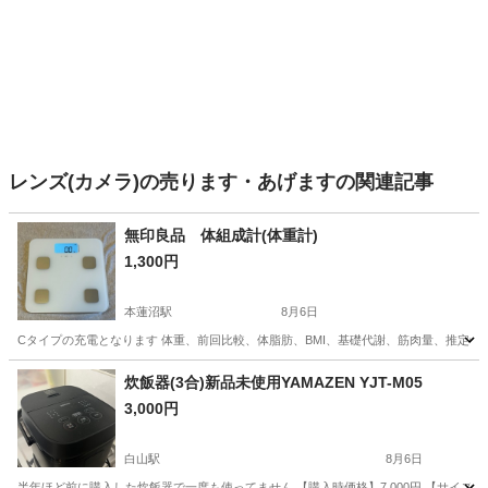
レンズ(カメラ)の売ります・あげますの関連記事
無印良品 体組成計(体重計)
1,300円
本蓮沼駅
8月6日
Cタイプの充電となります 体重、前回比較、体脂肪、BMI、基礎代謝、筋肉量、推定骨
東京
北区
本蓮沼駅
その他
炊飯器(3合)新品未使用YAMAZEN YJT-M05
3,000円
白山駅
8月6日
半年ほど前に購入した炊飯器で一度も使ってません 【購入時価格】7,000円 【サイズ】29