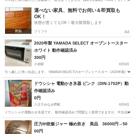
東京
文京区
白山駅
キッチン家電
運べない家具、無料でお伺い＆即買取も
OK！
状態が悪くてもOK！最大限買取します
プリフラ
Ad
2020年製 YAMADA SELECT オーブントースター
ホワイト 動作確認済み
300円
小岩駅
8月6日
引っ越しに伴い出品します。 YAMADA SELECTのオーブントースター（2020年製
東京
江戸川区
小岩駅
キッチン家電
ドウシシャ 電動かき氷器 ピンク（DIN-1752P）動
作確認済み
0円
八王子みなみ野駅
8月6日
ドウシシャの電動かき氷器です。 動作確認済みで問題なく使用できますが、中古品のため使
東京
八王子市
八王子みなみ野駅
キッチン家電
圧力IH炊飯ジャー 極め炊き 美品 36000円→50
00円