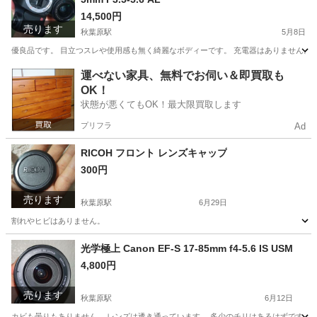
14,500円
売ります
秋葉原駅
5月8日
優良品です。 目立つスレや使用感も無く綺麗なボディーです。 充電器はありません。 
東京
台東区
秋葉原駅
カメラ
K200D
運べない家具、無料でお伺い＆即買取も
OK！
状態が悪くてもOK！最大限買取します
プリフラ
Ad
RICOH フロント レンズキャップ
300円
売ります
秋葉原駅
6月29日
割れやヒビはありません。
東京
台東区
秋葉原駅
カメラ
光学極上 Canon EF-S 17-85mm f4-5.6 IS USM
4,800円
売ります
秋葉原駅
6月12日
カビも曇りもありません。 レンズは透き通っています。 多少のチリはあるはずです。 A