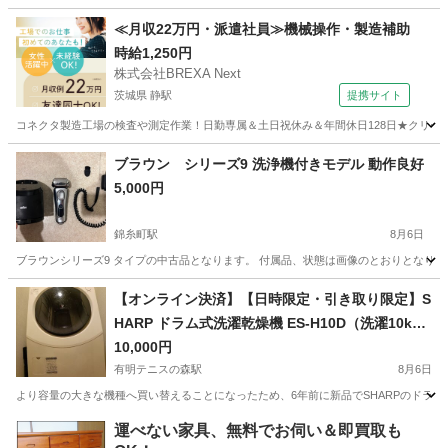
東京
墨田区
錦糸町駅
キッチン家電
≪月収22万円・派遣社員≫機械操作・製造補助
時給1,250円
株式会社BREXA Next
茨城県 静駅
提携サイト
コネクタ製造工場の検査や測定作業！日勤専属＆土日祝休み＆年間休日128日★クリーン
茨城
常陸大宮市
静駅
その他
ブラウン シリーズ9 洗浄機付きモデル 動作良好
5,000円
錦糸町駅
8月6日
ブラウンシリーズ9 タイプの中古品となります。 付属品、状態は画像のとおりとなりま
東京
墨田区
錦糸町駅
美容家電
【オンライン決済】【日時限定・引き取り限定】S
HARP ドラム式洗濯乾燥機 ES-H10D（洗濯10kg/
乾燥6kg）
10,000円
有明テニスの森駅
8月6日
より容量の大きな機種へ買い替えることになったため、6年前に新品でSHARPのドラム式
東京
江東区
有明テニスの森駅
生活家電
運べない家具、無料でお伺い＆即買取も