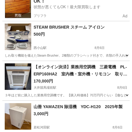
OK！
状態が悪くてもOK！最大限買取します
プリフラ
Ad
STEAM BRUSHER スチーム アイロン
500円
西小山駅
8月6日
しわ取り機能を備えたSteam Brusher、2種類のブラシヘッド付きで、衣類の手入れが簡単。 - モ
東京
品川区
西小山駅
生活家電
STEAM
【オンライン決済】業務用空調機 三菱電機 PL-
ERP160HA2 室内機・室外機・リモコン 取り外
し済みの状態で
170,000円
大井競馬場前駅
8月6日
３年ほど前に購入した業務用空調機です。 【購入時価格】70万円円ぐらい 【傷などの
東京
品川区
大井競馬場前駅
季節、空調家電
三菱電機
山善 YAMAZEN 除湿機 YDC-H120 2025年製
3,000円
若松河田駅
8月6日