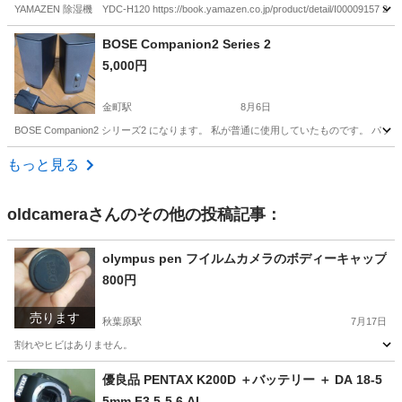
YAMAZEN 除湿機 YDC-H120 https://book.yamazen.co.jp/product/detail/I
東京
新宿区
若松河田駅
季節、空調家電
BOSE Companion2 Series 2
5,000円
金町駅
8月6日
BOSE Companion2 シリーズ2 になります。 私が普通に使用していたものです
東京
葛飾区
金町駅
オーディオ
もっと見る
oldcamera
さんのその他の投稿記事：
olympus pen フイルムカメラのボディーキャップ
800円
売ります
秋葉原駅
7月17日
割れやヒビはありません。
東京
台東区
秋葉原駅
カメラ
ありません
優良品 PENTAX K200D ＋バッテリー ＋ DA 18-5
5mm F3.5-5.6 AL