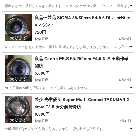
露出計は光に反応して大きく振れます。 シャッター全速快調。 プリズムに腐食なし。 
東京
台東区
秋葉原駅
カメラ
pentax
良品〜並品 SIGMA 35-80mm F4-5.6 DL-II ★Niko
nマウント
720円
売ります
秋葉原駅
6月24日
レンズにカビはありません。 撮影に影響あるような曇りはありません。 AFも正常です
東京
台東区
秋葉原駅
カメラ
SIGMA
良品 Canon EF-S 55-250mm F4-5.6 IS ★動作確
認済
5,000円
売ります
秋葉原駅
6月27日
AFも手振れ補正も正常です。 カビも曇りもありません。
東京
台東区
秋葉原駅
カメラ
Canon
希少 光学優良 Super-Multi-Coated TAKUMAR 2
4mm F3.5 ★分解清掃済
6,000円
売ります
秋葉原駅
7月31日
分解清掃済なのでカビも曇りもありません。 絞り羽根も正常です。