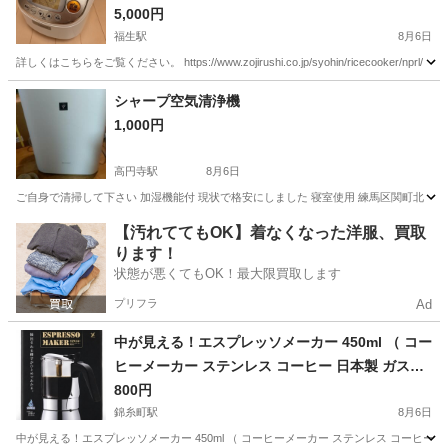
5,000円
福生駅
8月6日
詳しくはこちらをご覧ください。 https://www.zojirushi.co.jp/syohin/ricecooker/nprl/
東京
福生市
福生駅
キッチン家電
炊飯ジャー
シャープ空気清浄機
1,000円
高円寺駅
8月6日
ご自身で清掃して下さい 加湿機能付 現状で格安にしました 寝室使用 練馬区関町北
東京
杉並区
高円寺駅
季節、空調家電
【汚れててもOK】着なくなった洋服、買取
ります！
状態が悪くてもOK！最大限買取します
プリフラ
Ad
中が見える！エスプレッソメーカー 450ml （ コー
ヒーメーカー ステンレス コーヒー 日本製 ガス火
専用
800円
錦糸町駅
8月6日
中が見える！エスプレッソメーカー 450ml （ コーヒーメーカー ステンレス コーヒー 日本製 ガス火