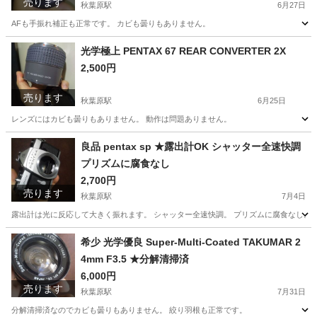
売ります
秋葉原駅
6月27日
AFも手振れ補正も正常です。 カビも曇りもありません。
東京
台東区
秋葉原駅
カメラ
Canon
光学極上 PENTAX 67 REAR CONVERTER 2X
2,500円
売ります
秋葉原駅
6月25日
レンズにはカビも曇りもありません。 動作は問題ありません。
東京
台東区
秋葉原駅
カメラ
PENTAX
良品 pentax sp ★露出計OK シャッター全速快調
プリズムに腐食なし
2,700円
売ります
秋葉原駅
7月4日
露出計は光に反応して大きく振れます。 シャッター全速快調。 プリズムに腐食なし。 
東京
台東区
秋葉原駅
カメラ
pentax
希少 光学優良 Super-Multi-Coated TAKUMAR 2
4mm F3.5 ★分解清掃済
6,000円
売ります
秋葉原駅
7月31日
分解清掃済なのでカビも曇りもありません。 絞り羽根も正常です。