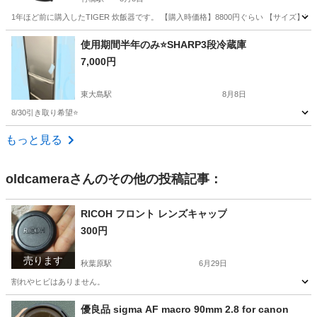
1年ほど前に購入したTIGER 炊飯器です。 【購入時価格】8800円ぐらい 【サイズ】容量 0.54
東京
千代田区
竹橋駅
キッチン家電
使用期間半年のみ⭐️SHARP3段冷蔵庫
7,000円
東大島駅
8月8日
8/30引き取り希望⭐️
東京
江東区
東大島駅
キッチン家電
もっと見る
oldcamera
さんのその他の投稿記事：
RICOH フロント レンズキャップ
300円
売ります
秋葉原駅
6月29日
割れやヒビはありません。
東京
台東区
秋葉原駅
カメラ
優良品 sigma AF macro 90mm 2.8 for canon