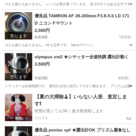
カビも曇りもありません。 レンズは透き通っています。 多少のチリはあるはずです。 A
東京
台東区
秋葉原駅
カメラ
USM
優良品 TAMRON AF 28-200mm F3.8-5.6 LD 171
D ニコン Fマウント
2,000円
売ります
秋葉原駅
7月31日
カビも曇りもありません。 AFも正常です。 Nikonマウント。
東京
台東区
秋葉原駅
カメラ
olympus om2 ★シヤッター全速快調 露出計動く
3,500円
売ります
秋葉原駅
8月3日
シヤッターは全速快調です。 露出計は光に反応して大きく動きます。 プリズムは腐食し
東京
台東区
秋葉原駅
カメラ
【夏の大掃除🧹】いらない人形、査定しま
す❗️
状態が悪くてもOK！最大限買取します
プリフラ
Ad
優良品 pentax spf ★露出計OK プリズム腐食なし