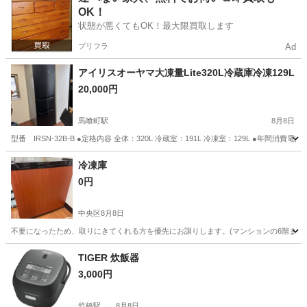
OK！
状態が悪くてもOK！最大限買取します
プリフラ
Ad
アイリスオーヤマ大凍量Lite320L冷蔵庫冷凍129L
20,000円
馬喰町駅
8月8日
型番 IRSN-32B-B ●定格内容 全体：320L 冷蔵室：191L 冷凍室：129L ●年間消費電力量
東京
中央区
馬喰町駅
キッチン家電
冷凍庫
0円
中央区
8月8日
不要になったため、取りにきてくれる方を優先にお譲りします。(マンションの6階まで)
東京
中央区
キッチン家電
TIGER 炊飯器
3,000円
竹橋駅
8月8日