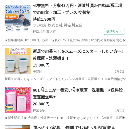
東京
狛江市
狛江駅
キッチン家電
ラクレット
≪寮無料・月収43万円・派遣社員≫自動車系工場
での組立・加工・プレス 交替制
時給1,900円
フジ技研株式会社 神奈川支店
神奈川県 藤沢市
提携サイト
★新年度時給UP1,900円／残業・深夜2,375円 更に3か月毎に12万円の奨励金を含む
神奈川
藤沢市
その他
新居での暮らしをスムーズにスタートしたい方へ!
冷蔵庫＋洗濯機🧃 T
13,800円
中野区
8月8日
新居での暮らしをスムーズにスタートしたい方へ!冷蔵庫＋洗濯機🧃 T ※表示価格がセ
東京
中野区
生活家電
NTR
681 👇ここが一番安い👇冷蔵庫 洗濯機 ⭐️送料設
置運搬無料⭐️
26,800円
神楽坂駅
8月8日
★新生活応援★ 冷蔵庫＋洗濯機セット ★ご挨拶★ はじめまして！ 【冷蔵庫・洗濯機セット
東京
新宿区
神楽坂駅
キッチン家電
セット
運べない家具、無料でお伺い＆即買取も