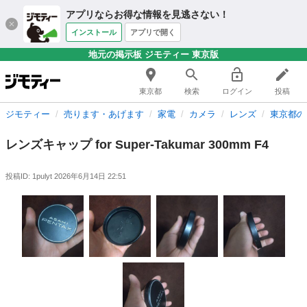
アプリならお得な情報を見逃さない！
インストール
アプリで開く
地元の掲示板 ジモティー 東京版
東京都
検索
ログイン
投稿
ジモティー
売ります・あげます
家電
カメラ
レンズ
東京都の
レンズキャップ for Super-Takumar 300mm F4
投稿ID: 1pulyt
2026年6月14日 22:51