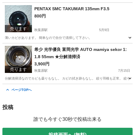
東京
台東区
秋葉原駅
カメラ
PENTAX SMC TAKUMAR 135mm F3.5
800円
売ります
秋葉原駅
5月9日
薄いカビがあります。 簡単なので自分で清掃して下さい。
東京
台東区
秋葉原駅
カメラ
TAKUMAR
希少 光学優良 富岡光学 AUTO mamiya sekor 1:
1.8 55mm ★分解清掃済
3,900円
売ります
秋葉原駅
7月15日
分解清掃済なのでカビも曇りもなし。 カビの拭き跡もなし。 絞り羽根も正常。 絞り
東京
台東区
秋葉原駅
カメラ
mamiya
ページTOPへ
投稿
誰でも今すぐ30秒で投稿出来る
投稿画面へ (無料)