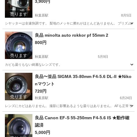
3,900円
売ります
秋葉原駅
8月5日
シヤッターは全速快調です。 梨地のメッキに擦れがほとんどありません。 プリズムに
東京
台東区
秋葉原駅
カメラ
pentax
良品 minolta auto rokkor pf 55mm 2
800円
売ります
秋葉原駅
5月9日
カビも曇りもない綺麗なレンズです。
東京
台東区
秋葉原駅
カメラ
良品
良品〜並品 SIGMA 35-80mm F4-5.6 DL-II ★Niko
nマウント
720円
売ります
秋葉原駅
6月24日
レンズにカビはありません。 撮影に影響あるような曇りはありません。 AFも正常です
東京
台東区
秋葉原駅
カメラ
SIGMA
良品 Canon EF-S 55-250mm F4-5.6 IS ★動作確
認済
5,000円