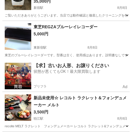
35,000円
新宿駅
8月8日
ご覧いただきありがとうございます。当店では動作確認と徹底したクリーニングを行った高品質
東京
新宿区
新宿駅
生活家電
エリア
東芝REGZAブルーレイレコーダー
5,000円
東新宿駅
8月8日
東芝のブルーレイレコーダーです。型番は古く、使用感はあります。説明書なしです。 DBR-Z510 でスペック
東京
新宿区
東新宿駅
映像プレーヤー、レコーダー
【求】古いお人形、お譲りください
状態が悪くてもOK！最大限買取します
プリフラ
Ad
新品未使用☆ レコルト ラクレット＆フォンデュメ
ーカー メルト
3,500円
狛江駅
8月8日
recolte MELT ラクレット フォンデュメーカー レコルト ラクレット&フォンデュメーカー メルト ベ