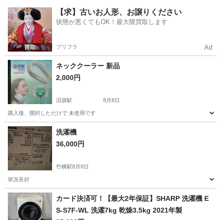
東京
杉並区
荻窪駅
生活家電
【求】古いお人形、お譲りください
状態が悪くてもOK！最大限買取します
プリフラ
Ad
ネッククーラー 新品
2,000円
沼袋駅
8月8日
購入後、開封しただけで 未使用です
東京
中野区
沼袋駅
その他
クーラー
洗濯機
36,000円
竹橋駅
8月8日
状況良好
東京
千代田区
竹橋駅
季節、空調家電
カード決済可！【最大2年保証】SHARP 洗濯機 E
S-S7F-WL 洗濯7kg 乾燥3.5kg 2021年製