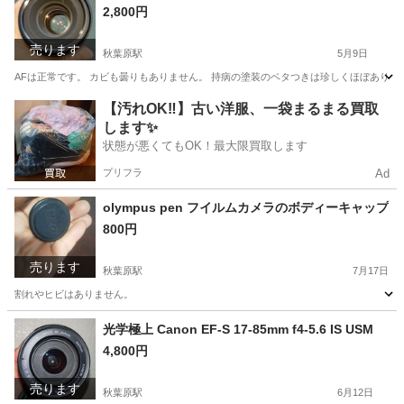
2,800円
売ります
秋葉原駅
5月9日
AFは正常です。 カビも曇りもありません。 持病の塗装のベタつきは珍しくほぼありま
東京
台東区
秋葉原駅
カメラ
for
【汚れOK‼️】古い洋服、一袋まるまる買取
します✨
状態が悪くてもOK！最大限買取します
プリフラ
Ad
olympus pen フイルムカメラのボディーキャップ
800円
売ります
秋葉原駅
7月17日
割れやヒビはありません。
東京
台東区
秋葉原駅
カメラ
ありません
光学極上 Canon EF-S 17-85mm f4-5.6 IS USM
4,800円
売ります
秋葉原駅
6月12日