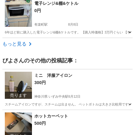
東京
目黒区
学芸大学駅
キッチン家電
電子レンジ&棚&ケトル
0円
有楽町駅
8月8日
6年ほど前に購入した電子レンジ&棚&ケトルです。 【購入時価格】3万円ぐらい 【サイズ
東京
千代田区
有楽町駅
キッチン家電
もっと見る
ぴよ
さんのその他の投稿記事：
ミニ 洋服アイロン
300円
売ります
神奈川県 いずみ中央駅
6月12日
スチームアイロンですが、スチームは出ません。 ペットボトルは大きさ比較用です。 ス
神奈川
横浜市
いずみ中央駅
生活家電
スチーム
ホットカーペット
500円