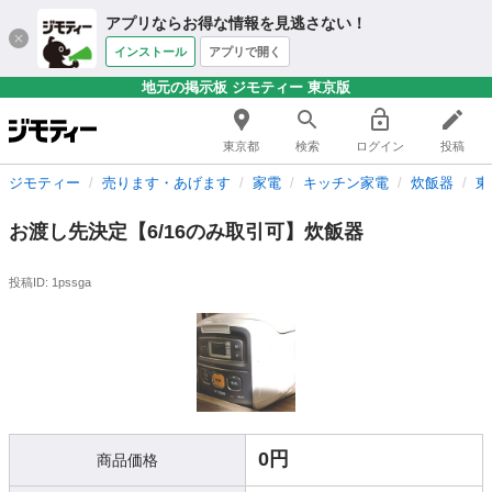
アプリならお得な情報を見逃さない！
インストール
アプリで開く
地元の掲示板 ジモティー 東京版
東京都
検索
ログイン
投稿
ジモティー
売ります・あげます
家電
キッチン家電
炊飯器
東
お渡し先決定【6/16のみ取引可】炊飯器
投稿ID: 1pssga
0円
商品価格