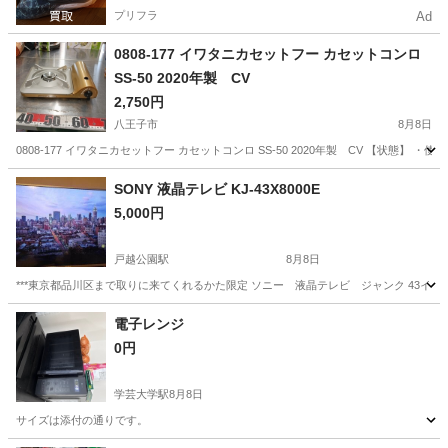
プリフラ
Ad
0808-177 イワタニカセットフー カセットコンロ
SS-50 2020年製 CV
2,750円
八王子市
8月8日
0808-177 イワタニカセットフー カセットコンロ SS-50 2020年製 CV 【状
東京
八王子市
キッチン家電
カセットコンロ
SONY 液晶テレビ KJ-43X8000E
5,000円
戸越公園駅
8月8日
***東京都品川区まで取りに来てくれるかた限定 ソニー 液晶テレビ ジャンク 43インチ
東京
品川区
戸越公園駅
テレビ
電子レンジ
0円
学芸大学駅
8月8日
サイズは添付の通りです。