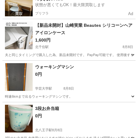
状態が悪くてもOK！最大限買取します
プリフラ
Ad
【新品未開封】山崎実業 Beautes シリコーンヘア
アイロンケース
1,600円
北千住駅
8月8日
夫と同じタイミングで購入した為、新品未開封です。 PayPay可能です。 使用後す
東京
足立区
北千住駅
美容家電
ウォーキングマシン
0円
学芸大学駅
8月8日
時速6kmまで出るウォーキングマシンです。
東京
目黒区
学芸大学駅
生活家電
3段お弁当箱
0円
北八王子駅
8月8日