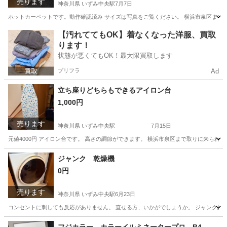
売ります
神奈川県 いずみ中央駅
7月7日
ホットカーペットです。動作確認済み サイズは写真をご覧ください。 横浜市泉区まで
神奈川
横浜市
いずみ中央駅
季節、空調家電
【汚れててもOK】着なくなった洋服、買取
ります！
状態が悪くてもOK！最大限買取します
プリフラ
Ad
立ち座りどちらもできるアイロン台
1,000円
売ります
神奈川県 いずみ中央駅
7月15日
元値4000円 アイロン台です。 高さの調節ができます。 横浜市泉区まで取りに来ら
神奈川
横浜市
いずみ中央駅
その他
アイロン台
ジャンク 乾燥機
0円
売ります
神奈川県 いずみ中央駅
6月23日
コンセントに刺しても反応がありません。 直せる方、いかがでしょうか。 ジャンク品です。使えません
神奈川
横浜市
いずみ中央駅
生活家電