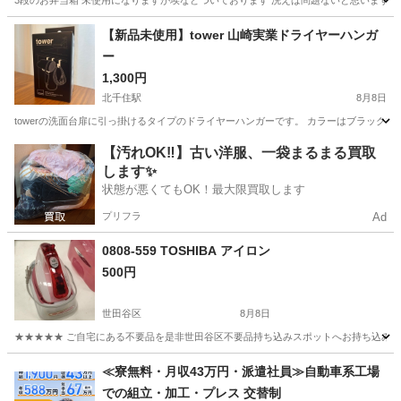
3段のお弁当箱 未使用になりますが埃などついております 洗えば問題ないと思います
東京
日野市
北八王子駅
その他
【新品未使用】tower 山崎実業ドライヤーハンガ
ー
1,300円
北千住駅
8月8日
towerの洗面台扉に引っ掛けるタイプのドライヤーハンガーです。 カラーはブラックです
東京
足立区
北千住駅
美容家電
【汚れOK‼️】古い洋服、一袋まるまる買取
します✨
状態が悪くてもOK！最大限買取します
プリフラ
Ad
0808-559 TOSHIBA アイロン
500円
世田谷区
8月8日
★★★★★ ご自宅にある不要品を是非世田谷区不要品持ち込みスポットへお持ち込みしません
東京
世田谷区
生活家電
スポット
≪寮無料・月収43万円・派遣社員≫自動車系工場
での組立・加工・プレス 交替制