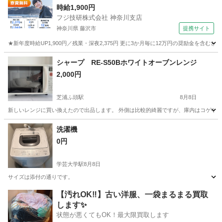
時給1,900円
フジ技研株式会社 神奈川支店
神奈川県 藤沢市
提携サイト
★新年度時給UP1,900円／残業・深夜2,375円 更に3か月毎に12万円の奨励金を含む
神奈川
藤沢市
その他
シャープ RE-S50Bホワイトオーブンレンジ
2,000円
芝浦ふ頭駅
8月8日
新しいレンジに買い換えたので出品します。 外側は比較的綺麗ですが、庫内はコゲや汚れ
東京
港区
芝浦ふ頭駅
キッチン家電
洗濯機
0円
学芸大学駅
8月8日
サイズは添付の通りです。
東京
目黒区
学芸大学駅
生活家電
【汚れOK‼️】古い洋服、一袋まるまる買取
します✨
状態が悪くてもOK！最大限買取します