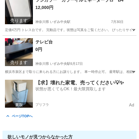
フジカラー カラーイルミネータープロ B4
12,000円
売ります
神奈川県 いずみ中央駅
7月30日
定価4万円 トレス台です。 完動品です。状態は写真をご覧ください。 ぴったりサイズ
神奈川
横浜市
いずみ中央駅
その他
テレビ台
0円
売ります
神奈川県 いずみ中央駅
6月17日
横浜市泉区まで取りに来られる方にお譲りします。 車一時停止可。 最寄駅は、相鉄線
神奈川
横浜市
いずみ中央駅
収納家具
譲り
【求】壊れた家電、売ってください💡✨
状態が悪くてもOK！最大限買取します
プリフラ
Ad
ページTOPへ
欲しいモノが見つからなかった方