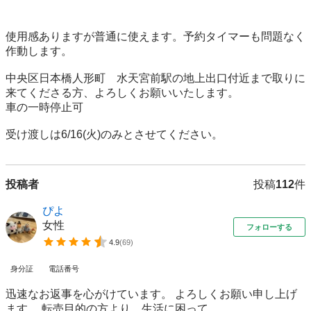
使用感ありますが普通に使えます。予約タイマーも問題なく
作動します。

中央区日本橋人形町　水天宮前駅の地上出口付近まで取りに
来てくださる方、よろしくお願いいたします。

車の一時停止可

受け渡しは6/16(火)のみとさせてください。
投稿者
投稿
112
件
ぴよ
女性
フォローする
4.9
(
69
)
身分証
電話番号
迅速なお返事を心がけています。 よろしくお願い申し上げ
ます。 転売目的の方より、生活に困って...