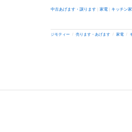
中古あげます・譲ります
家電
キッチン家
ジモティー
売ります・あげます
家電
利用規約
プライ
運営会社
サイトマッ
© 2011-
2026
Jmty, Inc.