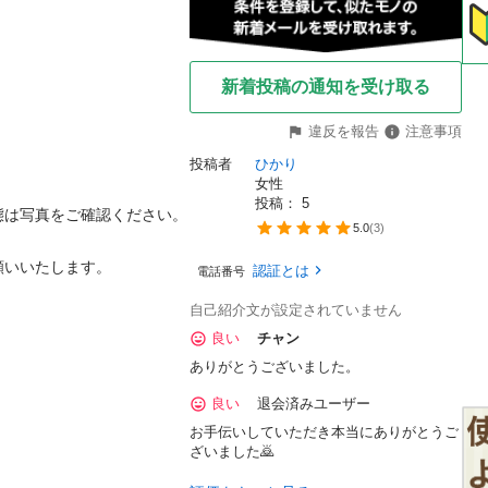
新着投稿の通知を受け取る
違反を報告
注意事項
投稿者
ひかり
女性
投稿： 
5
は写真をご確認ください。

5.0
(
3
)
願いいたします。
認証とは
電話番号
自己紹介文が設定されていません
良い
チャン
ありがとうございました。
良い
退会済みユーザー
お手伝いしていただき本当にありがとうご
ざいました🙇