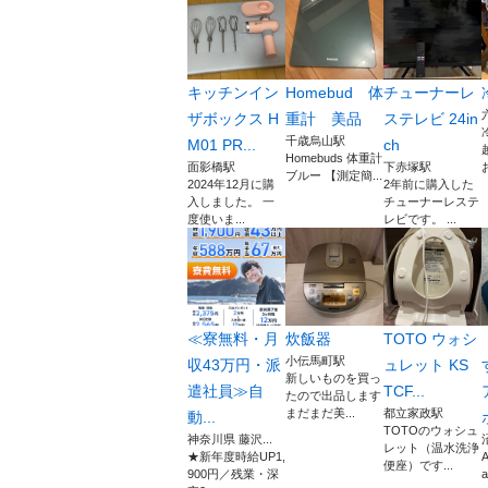
キッチンイン
Homebud 体
チューナーレ
ザボックス H
重計 美品
ステレビ 24in
千歳烏山駅
M01 PR...
ch
Homebuds 体重計
面影橋駅
下赤塚駅
ブルー 【測定簡...
2024年12月に購
2年前に購入した
入しました。 一
チューナーレステ
度使いま...
レビです。 ...
≪寮無料・月
炊飯器
TOTO ウォシ
小伝馬町駅
収43万円・派
ュレット KS
新しいものを買っ
遣社員≫自
TCF...
たので出品します
まだまだ美...
都立家政駅
動...
TOTOのウォシュ
神奈川県 藤沢...
レット（温水洗浄
★新年度時給UP1,
A
便座）です...
900円／残業・深