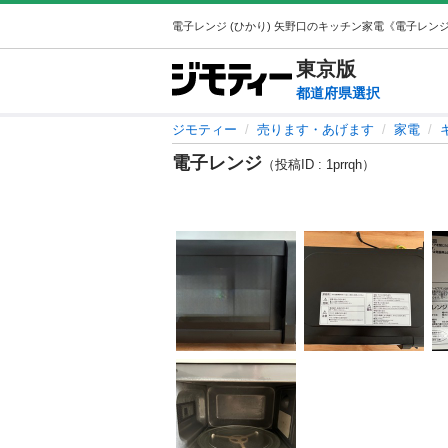
東京
版
都道府県選択
ジモティー
売ります・あげます
家電
電子レンジ
（投稿ID : 1prrqh）