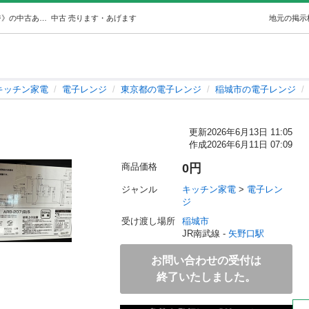
電子レンジ (ひかり) 矢野口のキッチン家電《電子レンジ》の中古あげます・譲ります｜ジモティーで不用品の処分
中古
売ります・あげます
地元の掲示
キッチン家電
電子レンジ
東京都の電子レンジ
稲城市の電子レンジ
更新
2026年6月13日 11:05
作成
2026年6月11日 07:09
商品価格
0円
ジャンル
キッチン家電
 > 
電子レン
ジ
受け渡し場所
稲城市
JR南武線 - 
矢野口駅
お問い合わせの受付は
終了いたしました。