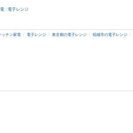
電
電子レンジ
キッチン家電
電子レンジ
東京都の電子レンジ
稲城市の電子レンジ
バシーポリシー
プライバシー・ステートメント
健全化に資する運用
プ
ご利用ガイド
フリーワードで探す
特定商取引法の表示
利用