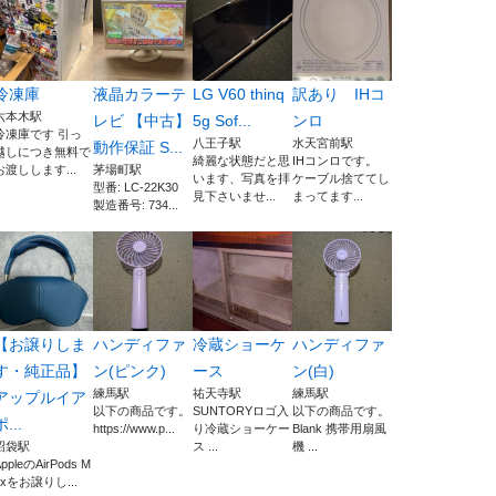
冷凍庫
液晶カラーテ
LG V60 thinq
訳あり IHコ
六本木駅
レビ 【中古】
5g Sof...
ンロ
冷凍庫です 引っ
八王子駅
水天宮前駅
動作保証 S...
越しにつき無料で
綺麗な状態だと思
IHコンロです。
お渡しします...
茅場町駅
います、写真を拝
ケーブル捨ててし
型番: LC-22K30
見下さいませ...
まってます...
製造番号: 734...
【お譲りしま
ハンディファ
冷蔵ショーケ
ハンディファ
す・純正品】
ン(ピンク)
ース
ン(白)
練馬駅
祐天寺駅
練馬駅
アップルイア
以下の商品です。
SUNTORYロゴ入
以下の商品です。
ポ...
https://www.p...
り冷蔵ショーケー
Blank 携帯用扇風
沼袋駅
ス ...
機 ...
ppleのAirPods M
axをお譲りし...