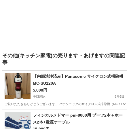
その他(キッチン家電)の売ります・あげますの関連記
事
【内部洗浄済み】Panasonic サイクロン式掃除機
MC-SU120A
5,000円
中目黒駅
8月6日
ご覧いただきありがとうございます。 パナソニックのサイクロン式掃除機（MC-SU12
東京
目黒区
中目黒駅
生活家電
フィジカルメドマー pm-8000用 ブーツ2本＋ホー
ス2本+電源ケーブル
15,000円