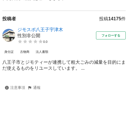
投稿者
投稿
14175
件
ジモスポ八王子宇津木
性別非公開
フォローする
0.0
身分証
古物商
法人書類
八王子市とジモティーが連携して粗⼤ごみの減量を⽬的にま
だ使えるものをリユースしています。 ...
注意事項
通報