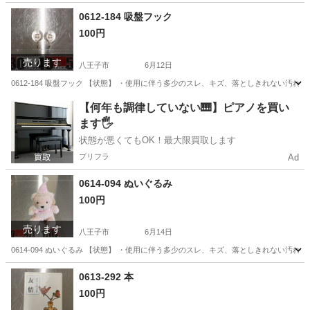
東京
八王子市
食器
サラダボウル
0612-184 吸盤フック
100円
売ります
八王子市
6月12日
0612-184 吸盤フック 【状態】 ・使用に伴う多少のスレ、キズ、落としきれない汚
東京
八王子市
インテリア雑貨/小物
現地
【何年も調律していない🎹】ピアノを買い
ます🖐️
状態が悪くてもOK！最大限買取します
プリフラ
Ad
0614-094 ぬいぐるみ
100円
売ります
八王子市
6月14日
0614-094 ぬいぐるみ 【状態】 ・使用に伴う多少のスレ、キズ、落としきれない汚
東京
八王子市
おもちゃ
現地
0613-292 本
100円