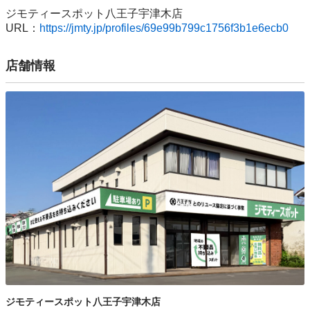
ジモティースポット八王子宇津木店

URL：
https://jmty.jp/profiles/69e99b799c1756f3b1e6ecb0
店舗情報
ジモティースポット八王子宇津木店