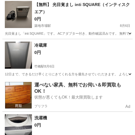
東京
新宿区
東新宿駅
電話、ＦＡＸ
【無料】 光目覚まし inti SQUARE（インティスク
エア）
0円
築地市場駅
8月6日
光目覚まし「inti SQUARE」です。 ACアダプター付き、動作確認済みです。 無料
東京
中央区
築地市場駅
生活家電
SQUARE
冷蔵庫
0円
竹橋駅
8月6日
12日まで、できるだけ早くとりにきてくれる方を優先させていただきます。 よろしく
東京
千代田区
竹橋駅
キッチン家電
運べない家具、無料でお伺い＆即買取も
OK！
状態が悪くてもOK！最大限買取します
プリフラ
Ad
洗濯機
0円