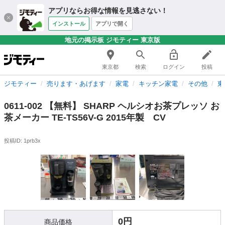
アプリならお得な情報を見逃さない！
インストール
アプリで開く
地元の掲示板 ジモティー 東京版
東京都
検索
ログイン
投稿
ジモティー
売ります・あげます
家電
キッチン家電
その他
東
0611-002 【無料】 SHARP ヘルシオお茶プレッソ お
茶メーカー TE-TS56V-G 2015年製 CV
投稿ID: 1prb3x
0円
商品価格