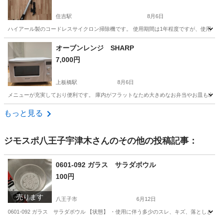
住吉駅
8月6日
ハイアール製のコードレスサイクロン掃除機です。 使用期間は1年程度ですが、使用の際の多
東京
江東区
住吉駅
生活家電
アーバンカフェシリーズ
オーブンレンジ SHARP
7,000円
上板橋駅
8月6日
メニューが充実しており便利です。 庫内がフラットなため大きめなお弁当やお皿も出し
東京
板橋区
上板橋駅
キッチン家電
もっと見る
ジモスポ八王子宇津木
さんのその他の投稿記事：
0601-092 ガラス サラダボウル
100円
売ります
八王子市
6月12日
0601-092 ガラス サラダボウル 【状態】 ・使用に伴う多少のスレ、キズ、落とし