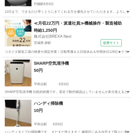
竹橋駅
8月6日
12日まで、できるだけ早くとりにきてくれる方を優先させていただきます。よろしくお
東京
千代田区
竹橋駅
生活家電
≪月収22万円・派遣社員≫機械操作・製造補助
時給1,250円
株式会社BREXA Next
茨城県 静駅
提携サイト
コネクタ製造工場の検査や測定作業！日勤専属＆土日祝休み＆年間休日128日★クリーン
茨城
常陸大宮市
静駅
その他
SHARP空気清浄機
50円
平和台駅
8月6日
SHARP空気清浄機 比較的綺麗です。直近で動作確認はしていませんが多分使えると思い
東京
練馬区
平和台駅
季節、空調家電
SHARP
ハンディ掃除機
10円
平和台駅
8月6日
ハンディタイプの掃除機です。 まだまだ使えます！ 練馬区にある自宅まで取りに来てい