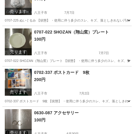
売ります
八王子市
7月7日
0707-225 ぬいぐるみ 【状態】 ・使用に伴う多少のスレ、キズ、落としきれない汚
東京
八王子市
おもちゃ
現地
0707-022 SHOZAN（翔山窯）プレート
100円
売ります
八王子市
7月7日
0707-022 SHOZAN（翔山窯）プレート 【状態】 ・使用に伴う多少のスレ、キズ
東京
八王子市
食器
現地
0702-337 ポストカード 9枚
200円
売ります
八王子市
7月2日
0702-337 ポストカード 9枚 【状態】 ・使用に伴う多少のスレ、キズ、落としき
東京
八王子市
インテリア雑貨/小物
現地
0630-087 アクセサリー
100円
売ります
八王子市
6月30日