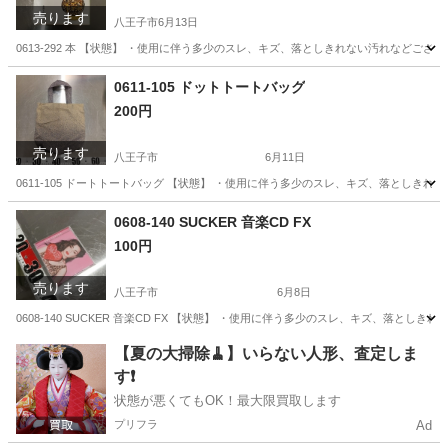
売ります
八王子市
6月13日
0613-292 本 【状態】 ・使用に伴う多少のスレ、キズ、落としきれない汚れなどご
東京
八王子市
文芸
現地
0611-105 ドットトートバッグ
200円
売ります
八王子市
6月11日
0611-105 ドートトートバッグ 【状態】 ・使用に伴う多少のスレ、キズ、落としき
東京
八王子市
バッグ
現地
0608-140 SUCKER 音楽CD FX
100円
売ります
八王子市
6月8日
0608-140 SUCKER 音楽CD FX 【状態】 ・使用に伴う多少のスレ、キズ、落
東京
八王子市
CD
音楽CD
【夏の大掃除🧹】いらない人形、査定しま
す❗️
状態が悪くてもOK！最大限買取します
プリフラ
Ad