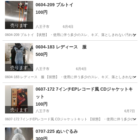
0604-209 プルトイ
100円
売ります
八王子市
6月4日
0604-209 プルトイ 【状態】 ・使用に伴う多少のスレ、キズ、落としきれない汚れ
東京
八王子市
おもちゃ
現地
0604-183 レディース 服
500円
売ります
八王子市
6月4日
0604-183 レディース 服 【状態】 ・使用に伴う多少のスレ、キズ、落としきれな
東京
八王子市
ジーンズ/デニム
現地
0607-172 7インチEPレコード風 CDジャケットキ
ット
100円
売ります
八王子市
6月7日
0607-172 7インチEPレコード風 CDジャケットキット 【状態】 ・使用に伴う多
東京
八王子市
その他
現地
0707-225 ぬいぐるみ
300円