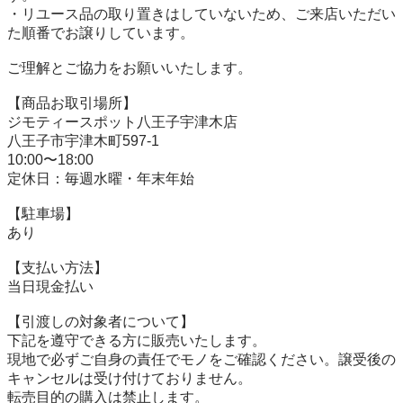
・リユース品の取り置きはしていないため、ご来店いただい
た順番でお譲りしています。

ご理解とご協力をお願いいたします。

【商品お取引場所】

ジモティースポット八王子宇津木店

八王子市宇津木町597-1

10:00〜18:00

定休日：毎週水曜・年末年始

【駐⾞場】

あり

【⽀払い⽅法】

当日現金払い

【引渡しの対象者について】

下記を遵守できる⽅に販売いたします。

現地で必ずご⾃⾝の責任でモノをご確認ください。譲受後の
キャンセルは受け付けておりません。

転売⽬的の購⼊は禁⽌します。