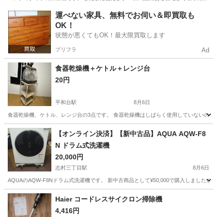
東京
練馬区
平和台駅
生活家電
無料
運べない家具、無料でお伺い＆即買取も
OK！
状態が悪くてもOK！最大限買取します
プリフラ
Ad
食器乾燥機＋ケトル＋レンジ台
20円
平和台駅
8月6日
食器乾燥機、ケトル、レンジ台の3点です。 食器乾燥機はしばらく使用していないのでジ
東京
練馬区
平和台駅
キッチン家電
食器乾燥機
【オンライン決済】【新中古品】AQUA AQW-F8
N ドラム式洗濯機
20,000円
志村三丁目駅
8月6日
AQUAのAQW-F8Nドラム式洗濯機です。 新中古商品として¥50,000で購入しましたが、サイズが合
東京
板橋区
志村三丁目駅
生活家電
Haier コードレスサイクロン掃除機
4,416円