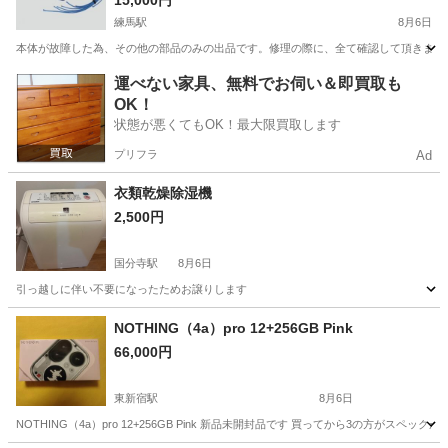
練馬駅
8月6日
本体が故障した為、その他の部品のみの出品です。修理の際に、全て確認して頂きました
東京
新宿区
練馬駅
美容家電
運べない家具、無料でお伺い＆即買取も
OK！
状態が悪くてもOK！最大限買取します
プリフラ
Ad
衣類乾燥除湿機
2,500円
国分寺駅
8月6日
引っ越しに伴い不要になったためお譲りします
東京
国分寺市
国分寺駅
生活家電
NOTHING（4a）pro 12+256GB Pink
66,000円
東新宿駅
8月6日
NOTHING（4a）pro 12+256GB Pink 新品未開封品です 買ってから3の方