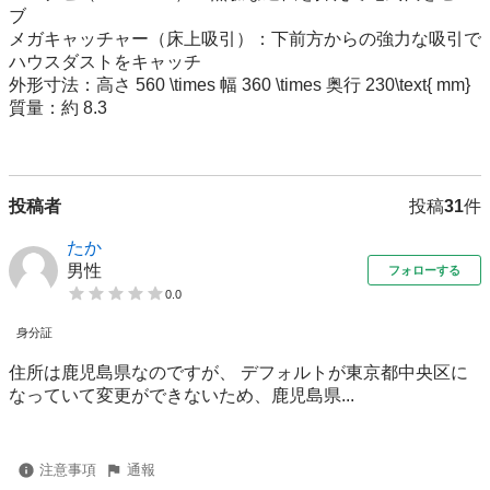
ブ

​メガキャッチャー（床上吸引）：下前方からの強力な吸引で
ハウスダストをキャッチ

​外形寸法：高さ 560 \times 幅 360 \times 奥行 230\text{ mm}

​質量：約 8.3

投稿者
投稿
31
件
たか
男性
フォローする
0.0
身分証
住所は鹿児島県なのですが、 デフォルトが東京都中央区に
なっていて変更ができないため、鹿児島県...
注意事項
通報