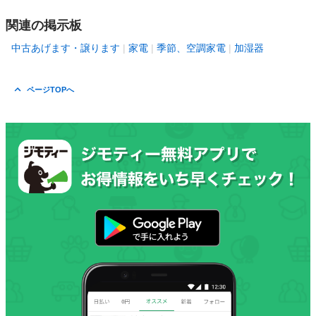
関連の掲示板
中古あげます・譲ります
家電
季節、空調家電
加湿器
ページTOPへ