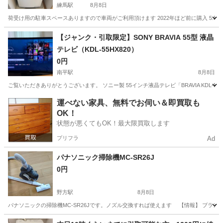
練馬駅
8月8日
荷受け用の駐車スペースありますので車両がご利用頂けます 2022年ほど前に購入 5.5kg 全自動
東京
練馬区
練馬駅
生活家電
【ジャンク・引取限定】SONY BRAVIA 55型 液晶
テレビ（KDL-55HX820）
0円
南平駅
8月8日
ご覧いただきありがとうございます。 ソニー製 55インチ液晶テレビ「BRAVIA KDL
東京
日野市
南平駅
テレビ
BRAVIA
運べない家具、無料でお伺い＆即買取も
OK！
状態が悪くてもOK！最大限買取します
プリフラ
Ad
パナソニック掃除機MC-SR26J
0円
野方駅
8月8日
パナソニックの掃除機MC-SR26Jです。ノズル交換すれば使えます 【情報】 ブランド：
東京
中野区
野方駅
生活家電