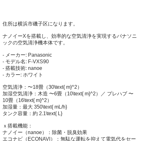
住所は横浜市磯子区になります。

ナノイーXを搭載し、効率的な空気清浄を実現するパナソニ
ックの空気清浄機本体です。

- メーカー: Panasonic

- モデル名: F-VXS90

- 搭載技術: nanoe

- カラー: ホワイト

​空気清浄：〜18畳（30\text{ m}^2）

​加湿空気清浄：木造 〜6畳（10\text{ m}^2）／ プレハブ 〜
10畳（16\text{ m}^2）

​加湿量：最大 350\text{ mL/h}

​タンク容量：約 2.1\text{ L}

ｘ​搭載機能：

​ナノイー（nanoe）：除菌・脱臭効果

​エコナビ（ECONAVI）：無駄な運転を抑えて電気代をセー