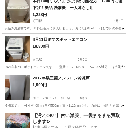
本日10時くらいまでに引取可能な方 1200円に値
下げ！美品 洗濯機 一人暮らし用
1,228円
町田駅
8月8日
美品の洗濯機です。 単身赴任用に購入しました。 月に1週間〜10日ほどで月の稼働回数
東京
町田市
町田駅
生活家電
単身赴任
8月11日までスポットエアコン
16,800円
辰巳駅
8月8日
2021年製のスポットエアコンです。 ・型番：JCF-MX601 ・AC100V対応 ・冷房能力：2.0kW（
東京
江東区
辰巳駅
季節、空調家電
2012年製三菱ノンフロン冷凍庫
1,500円
押上〈スカイツリー前〉駅
8月8日
冷凍庫です。 外寸幅480mm 奥行586mm 高さ1126mmです。 内側は、棚と引
東京
千代田区
押上〈スカイツリー前〉駅
キッチン家電
【汚れOK‼️】古い洋服、一袋まるまる買取
します✨
状態が悪くてもOK！最大限買取します