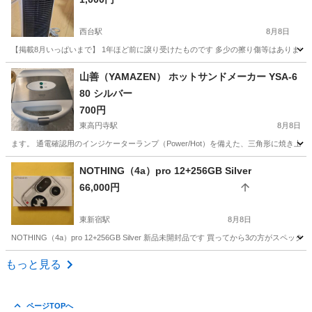
西台駅
8月8日
【掲載8月いっぱいまで】 1年ほど前に譲り受けたものです 多少の擦り傷等はあります フィル
東京
板橋区
西台駅
季節、空調家電
山善（YAMAZEN） ホットサンドメーカー YSA-6
80 シルバー
700円
東高円寺駅
8月8日
ます。 通電確認用のインジケーターランプ（Power/Hot）を備えた、三角形に焼き上
東京
杉並区
東高円寺駅
キッチン家電
NOTHING（4a）pro 12+256GB Silver
66,000円
東新宿駅
8月8日
NOTHING（4a）pro 12+256GB Silver 新品未開封品です 買ってから3の
東京
新宿区
東新宿駅
電話、ＦＡＸ
都内
もっと見る
ページTOPへ