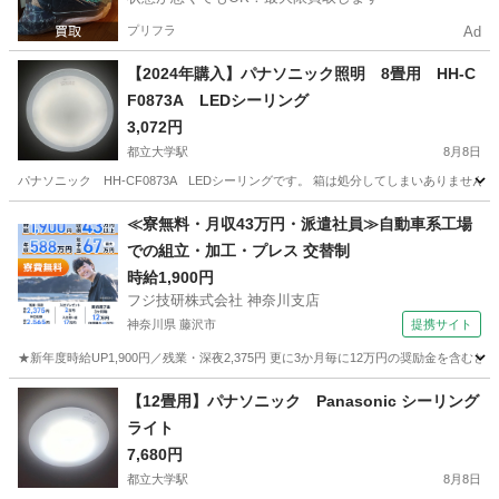
プリフラ
Ad
【2024年購入】パナソニック照明 8畳用 HH-C
F0873A LEDシーリング
3,072円
都立大学駅
8月8日
パナソニック HH-CF0873A LEDシーリングです。 箱は処分してしまいありません。
東京
目黒区
都立大学駅
家電
≪寮無料・月収43万円・派遣社員≫自動車系工場
での組立・加工・プレス 交替制
時給1,900円
フジ技研株式会社 神奈川支店
神奈川県 藤沢市
提携サイト
★新年度時給UP1,900円／残業・深夜2,375円 更に3か月毎に12万円の奨励金を含む
神奈川
藤沢市
その他
【12畳用】パナソニック Panasonic シーリング
ライト
7,680円
都立大学駅
8月8日