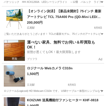
パナソニック HH-XCK1260A LEDシーリングライト ～12畳 パルック ライフ
東京
目黒区
都立大学駅
家電
【オンライン決済】【新品未開封】75インチ 最新
アートテレビ TCL 75A400 Pro (QD-Mini LED/高
画質)
200,000円
広尾駅
8月8日
ご覧いただきありがとうございます！ TCLの最新モデル、75インチのアートテレビ「75A400 Pro」を出
東京
港区
広尾駅
テレビ
運べない家具、無料でお伺い＆即買取も
OK！
状態が悪くてもOK！最大限買取します
プリフラ
Ad
ロジクール Webカメラ C310n
1,500円
江北駅
8月8日
ロジクール(Logicool) HD Webcam C310n です。 USBケーブル一体型のシン
東京
足立区
江北駅
カメラ
ロジクール
KOIZUMI 送風機能付ファンヒーター KHF-0818
1,000円