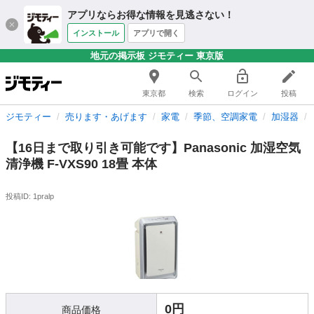
アプリならお得な情報を見逃さない！
インストール
アプリで開く
地元の掲示板 ジモティー 東京版
東京都
検索
ログイン
投稿
ジモティー
売ります・あげます
家電
季節、空調家電
加湿器
【16日まで取り引き可能です】Panasonic 加湿空気
清浄機 F-VXS90 18畳 本体
投稿ID: 1pralp
0円
商品価格