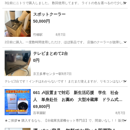
3位前にニトリで購入しました。 数回使用してます。 ライトの色を選べるので少し部屋
東京
江東区
東大島駅
季節、空調家電
スポットクーラー
50,000円
竹橋駅
8月7日
2日前に購入。一度数時間使用しただけ、ほぼ新品です。 店舗のクーラーが故障し、
東京
千代田区
竹橋駅
季節、空調家電
テレビまとめて2台
0円
京王多摩センター駅
8月7日
テレビ2台です！インチはわからないです！ まだまだ使えますが、リモコンはないです
東京
多摩市
京王多摩センター駅
テレビ
661 🎶設置まで対応 新生活応援 学生 社会
人 単身赴任 お薦め 大型冷蔵庫 ドラム式洗
濯機 セット
69,800円
百草園駅
8月7日
★ご挨拶★ 購入するなら、【冷蔵庫洗濯機セット専門店】で、間違いなし！！ 販売セット台
東京
日野市
百草園駅
生活家電
ドラム式洗濯機