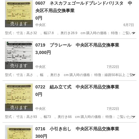
0607 ネスカフェゴールドブレンドバリスタ 中
央区不用品交換事業
0円
売ります
中央区
6月7日
型式： 寸法：高さ32 、幅17.8 、奥行き28.9 cm 購入時の価格： 特徴： ご
東京
中央区
家電
やりとり
0719 プラレール 中央区不用品交換事業
3,000円
売ります
中央区
7月22日
型式： 寸法：高さ 、幅 、奥行き cm 購入時の価格： 特徴：線路50本以上 ご覧
東京
中央区
おもちゃ
やりとり
0722 組み立て式 中央区不用品交換事業
0円
売ります
中央区
7月22日
型式： 寸法：高さ93 、幅73 、奥行き66 cm 購入時の価格： 特徴： ご覧いた
東京
中央区
収納家具
やりとり
0716 小引き出し 中央区不用品交換事業
300円