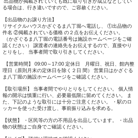
 出品物が掲載されていても既に取り引きが成立などしてい
る場合は、行き違いですので、ご容赦ください。

【出品物のお譲り方法】

リサイクルハウスかざぐるま八丁堀へ電話し、 ①出品物の
件名 ②掲載されている価格 の２点をお伝えください。

 （かざぐるま八丁堀の電話番号は施設ホームページをご確
認ください） 譲渡者の連絡先をお伝えするので、直接やり
とりをし、 当事者間で取り引きしてください。

 【営業時間】 09:00～17:00 定休日　月曜日、祝日、館内整
理日（原則月末の定休日を除く２日 間） 営業日はかざぐる
ま八丁堀の施設ホームページをご確認ください。 

【取引場所】 当事者間でやりとりをしてください。 個人情
報の開示は慎重に行い、必要最低限に留めてください。 ま
た、下記のような取引には十分ご注意ください。 ・駅のロ
ッカーを使った受け渡し、事前振り込みを求める。

【状態】 ・区民等の方の不用品を出品しています。 ・出品
物の状態はご自身でご確認ください。 
