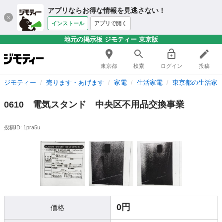
アプリならお得な情報を見逃さない！
インストール
アプリで開く
地元の掲示板 ジモティー 東京版
東京都
検索
ログイン
投稿
ジモティー
売ります・あげます
家電
生活家電
東京都の生活家
0610 電気スタンド 中央区不用品交換事業
投稿ID: 1pra5u
0円
価格