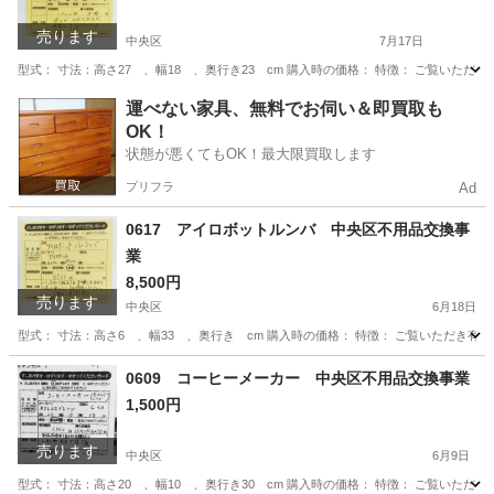
売ります
中央区
7月17日
型式： 寸法：高さ27 、幅18 、奥行き23 cm 購入時の価格： 特徴： ご覧いた
東京
中央区
収納家具
やりとり
運べない家具、無料でお伺い＆即買取も
OK！
状態が悪くてもOK！最大限買取します
プリフラ
Ad
0617 アイロボットルンバ 中央区不用品交換事
業
8,500円
売ります
中央区
6月18日
型式： 寸法：高さ6 、幅33 、奥行き cm 購入時の価格： 特徴： ご覧いただき
東京
中央区
生活家電
アイロボット
0609 コーヒーメーカー 中央区不用品交換事業
1,500円
売ります
中央区
6月9日
型式： 寸法：高さ20 、幅10 、奥行き30 cm 購入時の価格： 特徴： ご覧いた