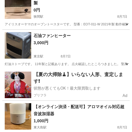
製
0円
狭間駅
8月7日
アイリスオーヤマのオーブントースターです。 型番：EOT-011-W 2021年製 動
東京
八王子市
狭間駅
キッチン家電
石油ファンヒーター
3,000円
東京駅
8月7日
灯油ストーブです。 11年製と記載あります。 点火確認したところつきました。 聖高
東京
中央区
東京駅
季節、空調家電
【夏の大掃除🧹】いらない人形、査定しま
す❗️
状態が悪くてもOK！最大限買取します
プリフラ
Ad
【オンライン決済・配送可】アロマオイル対応超
音波加湿器
1,000円
東大島駅
8月7日