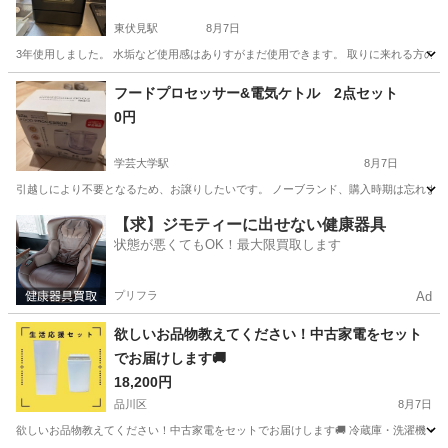
東伏見駅
8月7日
3年使用しました。 水垢など使用感はありすがまだ使用できます。 取りに来れる方のみ宜し
東京
練馬区
東伏見駅
キッチン家電
フードプロセッサー&電気ケトル 2点セット
0円
学芸大学駅
8月7日
引越しにより不要となるため、お譲りしたいです。 ノーブランド、購入時期は忘れまし
東京
目黒区
学芸大学駅
キッチン家電
【求】ジモティーに出せない健康器具
状態が悪くてもOK！最大限買取します
プリフラ
Ad
欲しいお品物教えてください！中古家電をセット
でお届けします🚚
18,200円
品川区
8月7日
欲しいお品物教えてください！中古家電をセットでお届けします🚚 冷蔵庫・洗濯機・電