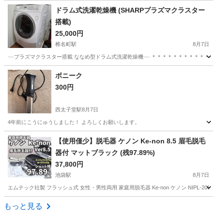
東京
品川区
キッチン家電
神奈川
横浜市
キッチン家電
ドラム式洗濯乾燥機 (SHARPプラズマクラスター
搭載)
階段
25,000円
椎名町駅
8月7日
𓇠プラズマクラスター搭載 ななめ型ドラム式洗濯乾燥機𓇠 ＊＊＊＊＊＊＊＊＊＊＊ お
東京
豊島区
椎名町駅
生活家電
ボニーク
300円
西太子堂駅
8月7日
4年前にこうにゅうしました！ よろしくお願いします。
東京
世田谷区
西太子堂駅
キッチン家電
【使用僅少】脱毛器 ケノン Ke-non 8.5 眉毛脱毛
器付 マットブラック (残97.89%)
37,800円
池袋駅
8月7日
エムテック社製 フラッシュ式 女性・男性両用 家庭用脱毛器 Ke-non ケノン NIPL-2080-
東京
豊島区
池袋駅
美容家電
もっと見る