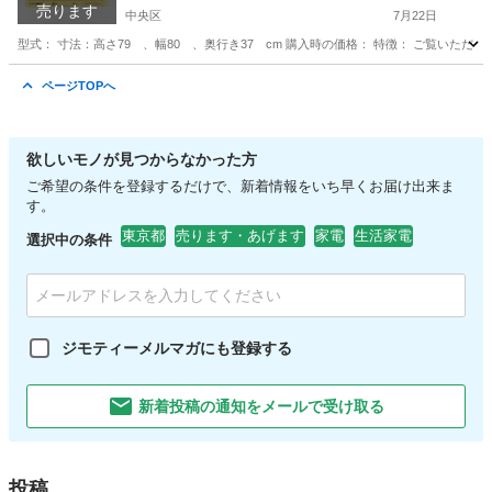
売ります
中央区
7月22日
型式： 寸法：高さ79 、幅80 、奥行き37 cm 購入時の価格： 特徴： ご覧いた
東京
中央区
収納家具
やりとり
ページTOPへ
欲しいモノが見つからなかった方
ご希望の条件を登録するだけで、新着情報をいち早くお届け出来ま
す。
東京都
売ります・あげます
家電
生活家電
選択中の条件
ジモティーメルマガにも登録する
新着投稿の通知をメールで受け取る
投稿