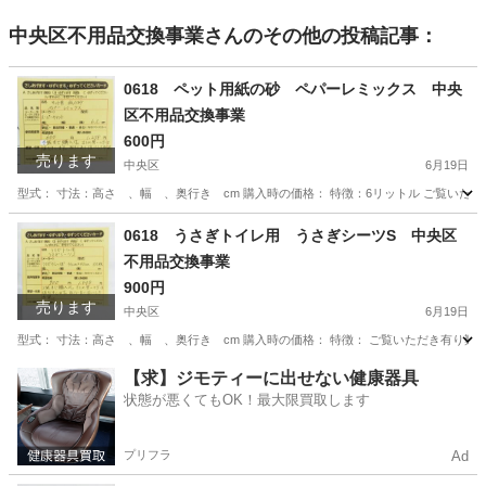
中央区不用品交換事業
さんのその他の投稿記事：
0618 ペット用紙の砂 ペパーレミックス 中央
区不用品交換事業
600円
売ります
中央区
6月19日
型式： 寸法：高さ 、幅 、奥行き cm 購入時の価格： 特徴：6リットル ご覧いた
東京
中央区
生活雑貨
やりとり
0618 うさぎトイレ用 うさぎシーツS 中央区
不用品交換事業
900円
売ります
中央区
6月19日
型式： 寸法：高さ 、幅 、奥行き cm 購入時の価格： 特徴： ご覧いただき有り難
東京
中央区
生活雑貨
うさぎ
【求】ジモティーに出せない健康器具
状態が悪くてもOK！最大限買取します
プリフラ
Ad