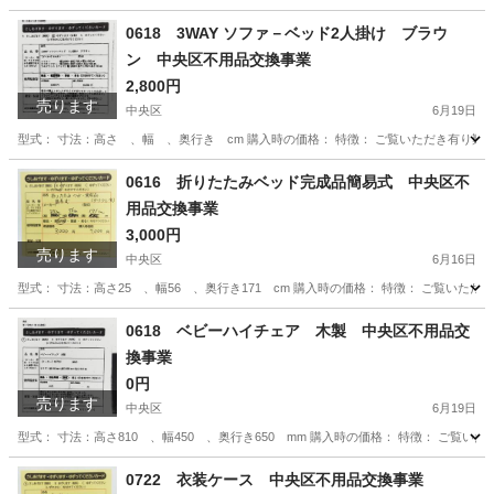
東京
中央区
キッチン家電
やりとり
0618 3WAY ソファ－ベッド2人掛け ブラウ
ン 中央区不用品交換事業
2,800円
売ります
中央区
6月19日
型式： 寸法：高さ 、幅 、奥行き cm 購入時の価格： 特徴： ご覧いただき有り難
東京
中央区
ソファ
やりとり
0616 折りたたみベッド完成品簡易式 中央区不
用品交換事業
3,000円
売ります
中央区
6月16日
型式： 寸法：高さ25 、幅56 、奥行き171 cm 購入時の価格： 特徴： ご覧い
東京
中央区
家具
やりとり
0618 ベビーハイチェア 木製 中央区不用品交
換事業
0円
売ります
中央区
6月19日
型式： 寸法：高さ810 、幅450 、奥行き650 mm 購入時の価格： 特徴： ご
東京
中央区
子供用品
ベビーハイチェア
0722 衣装ケース 中央区不用品交換事業