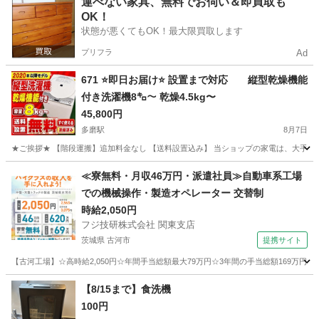
運べない家具、無料でお伺い＆即買取も
OK！
状態が悪くてもOK！最大限買取します
プリフラ
Ad
671 ⭐️即日お届け⭐️ 設置まで対応 縦型乾燥機能
付き洗濯機8㌔〜 乾燥4.5kg〜
45,800円
多磨駅
8月7日
★ご挨拶★ 【階段運搬】追加料金なし 【送料設置込み】 当ショップの家電は、大手不
東京
府中市
多磨駅
生活家電
商品
≪寮無料・月収46万円・派遣社員≫自動車系工場
での機械操作・製造オペレーター 交替制
時給2,050円
フジ技研株式会社 関東支店
茨城県 古河市
提携サイト
【古河工場】☆高時給2,050円☆年間手当総額最大79万円☆3年間の手当総額169万円
茨城
古河市
その他
【8/15まで】食洗機
100円