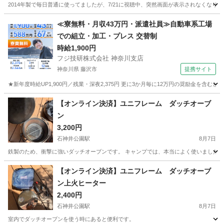
2014年製で毎日普通に使ってましたが、7/21に視聴中、突然画面が表示されなくなり
東京
江戸川区
葛西駅
テレビ
≪寮無料・月収43万円・派遣社員≫自動車系工場
での組立・加工・プレス 交替制
時給1,900円
フジ技研株式会社 神奈川支店
神奈川県 藤沢市
提携サイト
★新年度時給UP1,900円／残業・深夜2,375円 更に3か月毎に12万円の奨励金を含む
神奈川
藤沢市
その他
【オンライン決済】ユニフレーム ダッチオーブ
ン
3,200円
石神井公園駅
8月7日
鉄製のため、衝撃に強いダッチオーブンです。 キャンプでは、本当によく使いました。
東京
練馬区
石神井公園駅
キッチン家電
ダッチオーブン
【オンライン決済】ユニフレーム ダッチオーブ
ン上火ヒーター
2,400円
石神井公園駅
8月7日
室内でダッチオーブンを使う時にあると便利です。