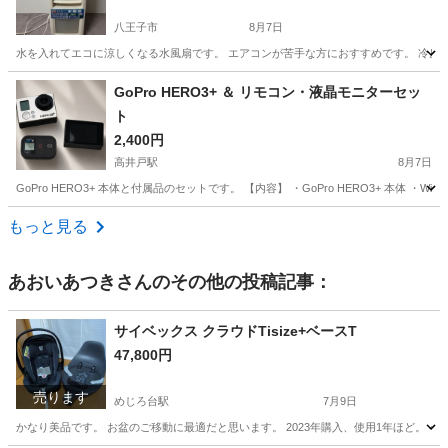
八王子市
8月7日
水を入れてエコに涼しくなる水風扇です。 エアコンが苦手な方におすすめです。 冷房の
東京
八王子市
季節、空調家電
YAC
GoPro HERO3+ ＆ リモコン・液晶モニターセッ
ト
2,400円
高井戸駅
8月7日
GoPro HERO3+ 本体と付属品のセットです。 【内容】 ・GoPro HERO3+ 本体 ・Wi
東京
杉並区
高井戸駅
カメラ
GoPro
もっと見る
あおいあつき
さんのその他の投稿記事：
サイベックス クラウドTisize+ベースT
47,800円
売ります
めじろ台駅
7月9日
かなり美品です。 お盆のご移動に最適だと思います。 2023年購入、使用1年ほど。 