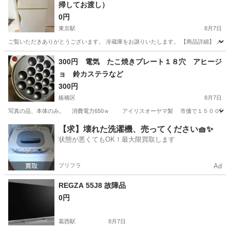
掃してお渡し）
0円
東京駅
8月7日
ご覧いただきありがとうございます。 冷蔵庫をお譲りいたします。 【商品詳細】 メーカー：SANYO
東京
千代田区
東京駅
キッチン家電
300円 電気 たこ焼きプレート１８穴 アヒージ
ョ 鈴カステラなど
300円
板橋区
8月7日
写真の品、本体のみ。 消費電力650ｗ アイリスオーヤマ製 市価で１５００円
東京
板橋区
キッチン家電
たこ焼き
【求】壊れた洗濯機、売ってください🧺✨
状態が悪くてもOK！最大限買取します
プリフラ
Ad
REGZA 55J8 故障品
0円
葛西駅
8月7日