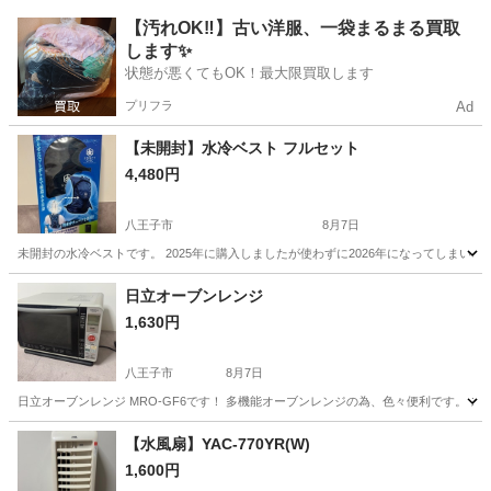
東京
練馬区
石神井公園駅
キッチン家電
【汚れOK‼️】古い洋服、一袋まるまる買取
します✨
状態が悪くてもOK！最大限買取します
プリフラ
Ad
【未開封】水冷ベスト フルセット
4,480円
八王子市
8月7日
未開封の水冷ベストです。 2025年に購入しましたが使わずに2026年になってしま
東京
八王子市
季節、空調家電
日立オーブンレンジ
1,630円
八王子市
8月7日
日立オーブンレンジ MRO-GF6です！ 多機能オーブンレンジの為、色々便利です。 スペ
東京
八王子市
キッチン家電
MRO
【水風扇】YAC-770YR(W)
1,600円