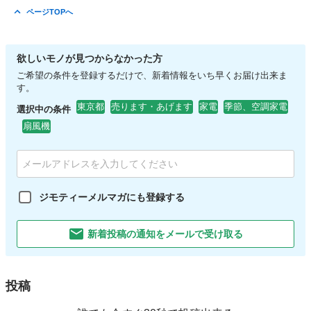
東京
八王子市
めじろ台駅
ベビー用品
ページTOPへ
欲しいモノが見つからなかった方
ご希望の条件を登録するだけで、新着情報をいち早くお届け出来ま
す。
東京都
売ります・あげます
家電
季節、空調家電
選択中の条件
扇風機
ジモティーメルマガにも登録する
新着投稿の通知をメールで受け取る
投稿