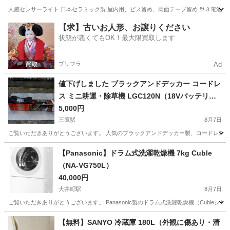
人感センサーライト 日本セラミック製 屋内用、ビス留め、両面テープ留め 単３電池４
東京
葛飾区
生活家電
【求】古いお人形、お譲りください
状態が悪くてもOK！最大限買取します
プリフラ
Ad
値下げしました ブラックアンドデッカー コードレ
ス ミニ耕運・除草機 LGC120N（18Vバッテリ
ー・充電器・バッグ付き）家庭菜園・草刈りに！
5,000円
三鷹駅
8月7日
ご覧いただきありがとうございます。 人気のブラックアンドデッカー製、コードレスミニ耕運
東京
三鷹市
三鷹駅
その他
家庭菜園
【Panasonic】ドラム式洗濯乾燥機 7kg Cuble
（NA-VG750L）
40,000円
大井町駅
8月7日
ご覧いただきありがとうございます。 Panasonic製のドラム式洗濯乾燥機（Cubleシリーズ）
東京
品川区
大井町駅
生活家電
【無料】SANYO 冷蔵庫 180L（外観に傷あり・清