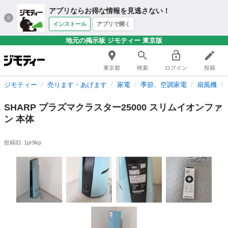
アプリならお得な情報を見逃さない！
インストール
アプリで開く
地元の掲示板 ジモティー 東京版
東京都
検索
ログイン
投稿
ジモティー
売ります・あげます
家電
季節、空調家電
扇風機
SHARP プラズマクラスター25000 スリムイオンファ
ン 本体
投稿ID: 1pr9kp