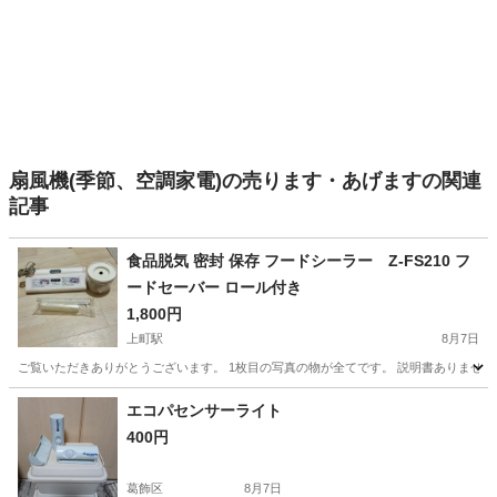
扇風機(季節、空調家電)の売ります・あげますの関連
記事
食品脱気 密封 保存 フードシーラー Z-FS210 フ
ードセーバー ロール付き
1,800円
上町駅
8月7日
ご覧いただきありがとうございます。 1枚目の写真の物が全てです。 説明書ありません
東京
世田谷区
上町駅
キッチン家電
エコパセンサーライト
400円
葛飾区
8月7日