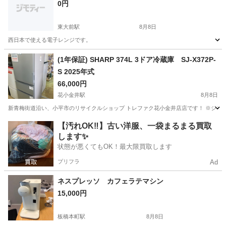
0円
東大前駅
8月8日
西日本で使える電子レンジです。
東京
文京区
東大前駅
キッチン家電
(1年保証) SHARP 374L 3ドア冷蔵庫 SJ-X372P-
S 2025年式
66,000円
花小金井駅
8月8日
新青梅街道沿い、小平市のリサイクルショップ トレファク花小金井店店です！ ※ジモティ
東京
小平市
花小金井駅
キッチン家電
貸し出し
【汚れOK‼️】古い洋服、一袋まるまる買取
します✨
状態が悪くてもOK！最大限買取します
プリフラ
Ad
ネスプレッソ カフェラテマシン
15,000円
板橋本町駅
8月8日