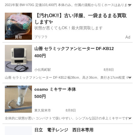
2021年製 BW-V70G 定価103,400円 本体のみ。付属の湯船から引くホースはあ
東京
中央区
馬喰町駅
生活家電
【汚れOK‼️】古い洋服、一袋まるまる買取
します✨
状態が悪くてもOK！最大限買取します
プリフラ
Ad
山善 セラミックファンヒーター DF-KB12
400円
小伝馬町駅
8月8日
山善 セラミックファンヒーター DF-KB12 幅38cm、高さ36cm、奥行き17cm
東京
中央区
小伝馬町駅
季節、空調家電
coamo ミキサー 本体
500円
東久留米市
8月8日
全体的に状態が悪い コンパクトで扱いやすい、シンプルな設計の卓上ミキサーです。 - ブラン
東京
東久留米市
キッチン家電
ミキサー
日立 電子レンジ 西日本専用