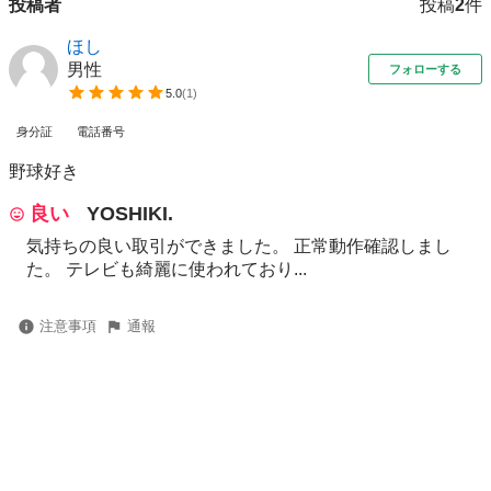
投稿者
投稿
2
件
ほし
男性
フォローする
5.0
(
1
)
身分証
電話番号
野球好き
良い
YOSHIKI.
気持ちの良い取引ができました。 正常動作確認しまし
た。 テレビも綺麗に使われており...
注意事項
通報