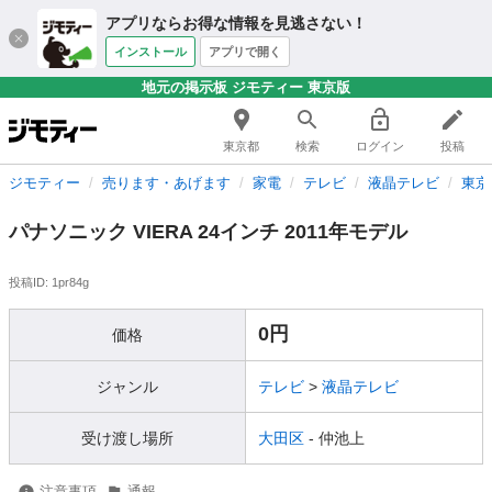
アプリならお得な情報を見逃さない！
インストール
アプリで開く
地元の掲示板 ジモティー 東京版
東京都
検索
ログイン
投稿
ジモティー
売ります・あげます
家電
テレビ
液晶テレビ
東京
パナソニック VIERA 24インチ 2011年モデル
投稿ID: 1pr84g
0円
価格
ジャンル
テレビ
>
液晶テレビ
受け渡し場所
大田区
- 仲池上
注意事項
通報