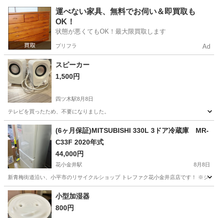
東京
港区
麻布十番駅
テレビ
ボタン
運べない家具、無料でお伺い＆即買取も
OK！
状態が悪くてもOK！最大限買取します
プリフラ
Ad
スピーカー
1,500円
四ツ木駅
8月8日
テレビを買ったため、不要になりました。
東京
葛飾区
四ツ木駅
オーディオ
(6ヶ月保証)MITSUBISHI 330L 3ドア冷蔵庫 MR-
C33F 2020年式
44,000円
花小金井駅
8月8日
新青梅街道沿い、小平市のリサイクルショップ トレファク花小金井店店です！ ※ジモティ
東京
小平市
花小金井駅
キッチン家電
貸し出し
小型加湿器
800円