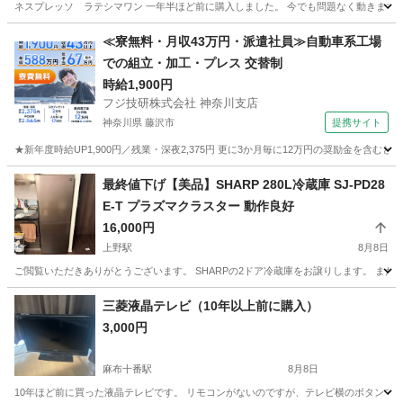
ネスプレッソ ラテシマワン 一年半ほど前に購入しました。 今でも問題なく動きます
東京
板橋区
板橋本町駅
キッチン家電
≪寮無料・月収43万円・派遣社員≫自動車系工場
での組立・加工・プレス 交替制
時給1,900円
フジ技研株式会社 神奈川支店
神奈川県 藤沢市
提携サイト
★新年度時給UP1,900円／残業・深夜2,375円 更に3か月毎に12万円の奨励金を含む
神奈川
藤沢市
その他
最終値下げ【美品】SHARP 280L冷蔵庫 SJ-PD28
E-T プラズマクラスター 動作良好
16,000円
上野駅
8月8日
ご閲覧いただきありがとうございます。 SHARPの2ドア冷蔵庫をお譲りします。 まだ全然使
東京
台東区
上野駅
キッチン家電
三菱液晶テレビ（10年以上前に購入）
3,000円
麻布十番駅
8月8日
10年ほど前に買った液晶テレビです。 リモコンがないのですが、テレビ横のボタンで