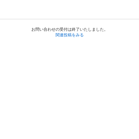
お問い合わせの受付は終了いたしました。
関連投稿をみる
初めての方へ
利用規約
プライバシーポリシー
プライバシー・ステートメント
健全化に資する運用方針
お問い合わせ
運営会社
サイトマップ
ご利用ガイド
フリーワードで探す
PC版で表示
都道府県選択
特定商取引法の表示
利用者情報の外部送信について