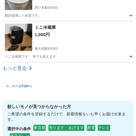
四ツ木駅
8月8日
数回使用した程度です。
東京
葛飾区
四ツ木駅
季節、空調家電
ミニ冷蔵庫
1,000円
東大前駅
8月8日
ミニ冷蔵庫です。 車でも使えます
東京
文京区
東大前駅
キッチン家電
もっと見る
ページTOPへ
欲しいモノが見つからなかった方
ご希望の条件を登録するだけで、新着情報をいち早くお届け出来ま
す。
東京都
売ります・あげます
家電
テレビ
選択中の条件